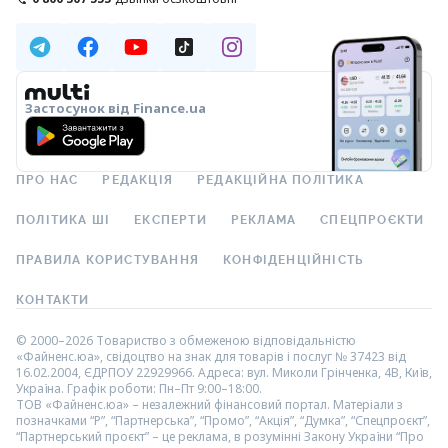
Застосунок від Finance.ua
ПРО НАС
РЕДАКЦІЯ
РЕДАКЦІЙНА ПОЛІТИКА
ПОЛІТИКА ШІ
ЕКСПЕРТИ
РЕКЛАМА
СПЕЦПРОЄКТИ
ПРАВИЛА КОРИСТУВАННЯ
КОНФІДЕНЦІЙНІСТЬ
КОНТАКТИ
© 2000–2026 Товариство з обмеженою відповідальністю
«Файненс.юа», свідоцтво на знак для товарів і послуг № 37423 від
16.02.2004, ЄДРПОУ 22929966. Адреса: вул. Миколи Грінченка, 4В, Київ,
Україна. Графік роботи: Пн–Пт 9:00–18:00.
ТОВ «Файненс.юа» – незалежний фінансовий портал. Матеріали з
позначками “Р”, “Партнерська”, “Промо”, “Акція”, “Думка”, “Спецпроєкт”,
“Партнерський проєкт” – це реклама, в розумінні Закону України “Про