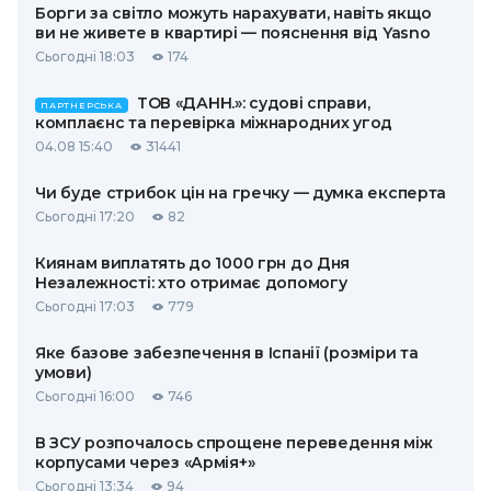
Борги за світло можуть нарахувати, навіть якщо
ви не живете в квартирі — пояснення від Yasno
Сьогодні 18:03
174
ТОВ «ДАНН.»: судові справи,
ПАРТНЕРСЬКА
комплаєнс та перевірка міжнародних угод
04.08 15:40
31441
Чи буде стрибок цін на гречку — думка експерта
Сьогодні 17:20
82
Киянам виплатять до 1000 грн до Дня
Незалежності: хто отримає допомогу
Сьогодні 17:03
779
Яке базове забезпечення в Іспанії (розміри та
умови)
Сьогодні 16:00
746
В ЗСУ розпочалось спрощене переведення між
корпусами через «Армія+»
Сьогодні 13:34
94