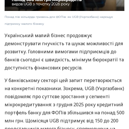
Понад пів мільярда гривень для ФОПів: як UGB (Укргазбанк) нарощує
підтримку малого бізнесу
Український малий бізнес продовжує
демонструвати гнучкість та шукає можливості для
розвитку. Головними вимогами підприємців до
банків сьогодні є швидкість, мінімум бюрократії та
доступність фінансових ресурсів.
У банківському секторі цей запит перетворюється
на конкретні показники. Зокрема, UGB (Укргазбанк)
повідомляє про суттєве зростання у сегменті
мікрокредитування: з грудня 2025 року кредитний
портфель банку для ФОПів збільшився на понад 500
млн грн. Щомісяця UGB підтримує від 150 до 200
представників малого бізнесу, спрямовуючи на