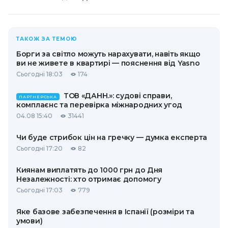
ТАКОЖ ЗА ТЕМОЮ
Борги за світло можуть нарахувати, навіть якщо
ви не живете в квартирі — пояснення від Yasno
Сьогодні 18:03
174
ТОВ «ДАНН.»: судові справи,
ПАРТНЕРСЬКА
комплаєнс та перевірка міжнародних угод
04.08 15:40
31441
Чи буде стрибок цін на гречку — думка експерта
Сьогодні 17:20
82
Киянам виплатять до 1000 грн до Дня
Незалежності: хто отримає допомогу
Сьогодні 17:03
779
Яке базове забезпечення в Іспанії (розміри та
умови)