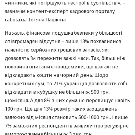
чинники, які погіршують настрої в суспільстві», –
зазначає контент-експерт кадрового порталу
rabota.ua Тетяна Пашкіна.
На жаль, фінансова подушка безпеки у більшості
співгромадян відсутня – лише 13% похвалилися
наявністю серйозних грошових запасів, які
дозволять їм пережити важкі часи. Так, більш ніж
половина опитаних повідомили, що взагалі не
відкладають кошти на чорний день. Щодо
конкретних сум, то 21% українців дозволяють собі
відкладати в кубушку не більш ніж 500 грн.
щомісяця. А для 8% з них сума не перевищує навіть
100 грн. Ще для 13% розмір таких заощаджень
залежно від місяця становить 500-1000 грн., і лише
7% заможних респондентів заявили про регулярне
заморожування більш ніж 3 тис. грн.