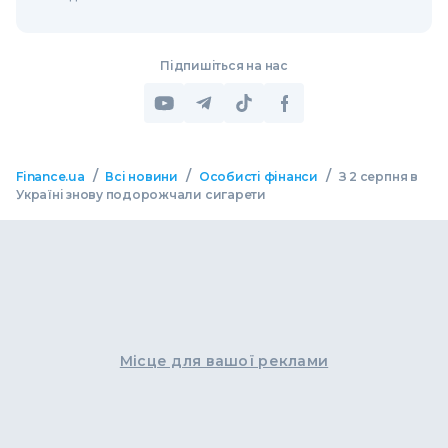
Підпишіться на нас
/
/
/
Finance.ua
Всі новини
Особисті фінанси
З 2 серпня в
Україні знову подорожчали сигарети
Місце для вашої реклами