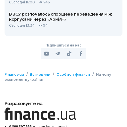
Сьогодні 16:00
746
В ЗСУ розпочалось спрощене переведення між
корпусами через «Армія+»
Сьогодні 13:34
94
Підпишіться на нас
/
/
/
Finance.ua
Всі новини
Особисті фінанси
На чому
економлять українці
Розраховуйте на
0 800 307 555
дзвінки безкоштовні