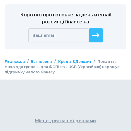
Коротко про головне за день в email
розсилці finance.ua
Ваш email
/
/
/
Finance.ua
Всі новини
Кредит&Депозит
Понад пів
мільярда гривень для ФОПів: як UGB (Укргазбанк) нарощує
підтримку малого бізнесу
Місце для вашої реклами