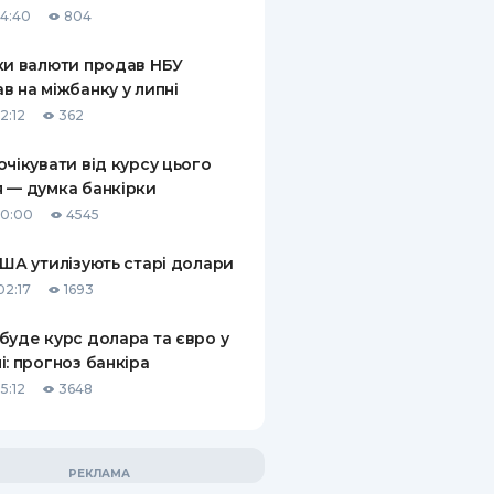
14:40
804
КИ ПО
ВАННЮ
ки валюти продав НБУ
в на міжбанку у липні
ХОВІ ПОЛІСИ
2:12
362
І КОМПАНІЇ
очікувати від курсу цього
 — думка банкірки
 ПРО СТРАХОВІ
Ї
10:00
4545
А І ОПЛАТА
США утилізують старі долари
02:17
1693
И
буде курс долара та євро у
і: прогноз банкіра
5:12
3648