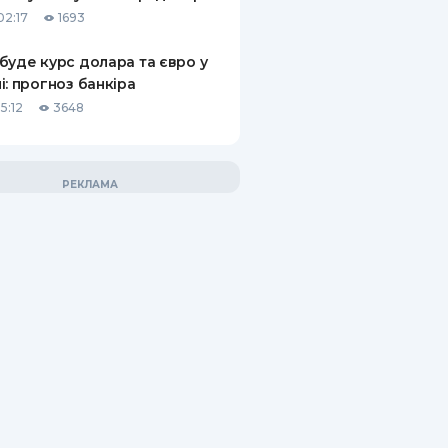
02:17
1693
буде курс долара та євро у
і: прогноз банкіра
5:12
3648