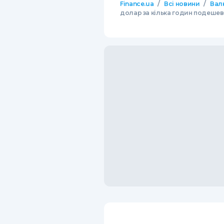
/
/
Finance.ua
Всі новини
Вал
долар за кілька годин подешев