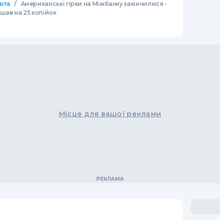
/
юта
Американські гірки на Міжбанку закінчилися -
шав на 25 копійок
Місце для вашої реклами