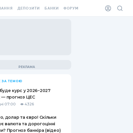
ВАННЯ
ДЕПОЗИТИ
БАНКИ
ФОРУМ
ІЛКА
ВСІ ДЕПОЗИТИ
ВСІ БАНКИ
АННЯ ЖИТЛА ВІД
ДЕПОЗИТИ В USD
ВІДГУКИ ПРО БАНКИ
 ШАХЕДІВ
ДЕПОЗИТИ В EUR
МІКРОФІНАНСОВІ
ХОВКА ЗА КОРДОН
ОРГАНІЗАЦІЇ
БОНУС ДО ДЕПОЗИТІВ
ВІДГУКИ ПРО МФО
УМОВИ АКЦІЇ
КАРТА
 ЗА ТЕМОЮ
ПИТАННЯ ТА ВІДПОВІДІ
ННА ВІНЬЄТКА
буде курс у 2026−2027
ДЕПОЗИТНИЙ КАЛЬКУЛЯТОР
 — прогноз ЦЕС
 СПІВРОБІТНИКІВ
ні 07:00
4326
ПУТІВНИКИ ПО
SSISTANCE
ЗАОЩАДЖЕННЯМ
о, долар та євро! Скільки
є валюта та дорогоцінні
АННЯ ВІД
и? Прогноз банкіра (відео)
Х ВИПАДКІВ