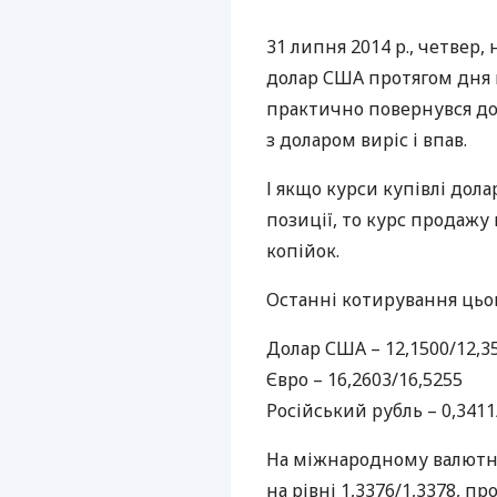
31 липня 2014 р., четвер
долар
США
протягом дня п
практично повернувся до
з доларом виріс і впав.
І якщо курси купівлі дол
позиції, то курс продажу 
копійок.
Останні котирування цьог
Долар
США
– 12,1500/12,3
Євро – 16,2603/16,5255
Російський рубль – 0,3411
На міжнародному валютно
на рівні 1,3376/1,3378, 