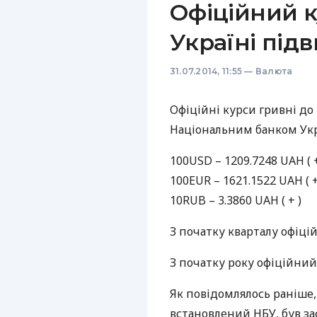
Офіційний к
Україні підв
31.07.2014, 11:55
—
Валюта
Офіційні курси гривні до
Національним банком Украї
100USD – 1209.7248
UAH
( 
100EUR – 1621.1522
UAH
( +
10RUB – 3.3860
UAH
( + )
З початку кварталу офіці
З початку року офіційни
Як повідомлялось раніше
встановлений
НБУ
, був з