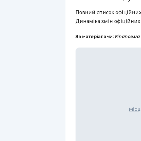
Повний список офіційних
Динаміка змін офіційних
За матеріалами:
Finance.ua
Місц