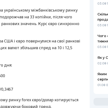
03.08 
РЕЙТИНГ ДЕБЕТОВИХ
ПУТІВНИ
, на українському міжбанківському ринку
КАРТОК
СТРАХУ
Скіль
одорожчав на 33 копійки, після чого
прода
ЩОМІСЯЧНИЙ ОГЛЯД
ВСІ СТРА
 ранкових значень. Курс євро синхронно
03.08 1
КЕШБЕКУ
СТРАХОВ
Чого 
ПУТІВНИКИ ПО
ара
США
і євро повернулися на свої ранкові
тижня
БАНКІВСЬКИХ КАРТКАХ
ВІДГУКИ
КОМПАНІ
цих валют збільшив спред на 10 і 12,5
03.08 
ДОСТАВК
Як у 
02.08 
о дня:
КОНТАКТ
Яким 
500
серпн
01.08 0
/0,3467
му ринку forex євро/долар котирується
продовжуючи боковий тренд.