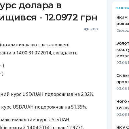
урс долара в
ТАКОЖ
ищився - 12.0972 грн
Яким 
роках
768
Сьогод
Золот
 iноземних валют, встановлені
кошту
ни з 14:00 31.07.2014, складають:
метал
03.08 
+ )
 )
Скіль
прода
03.08 1
йний курс
USD
/UAH подорожчав на 2.32%.
Чого 
й курс
USD
/UAH подорожчав на 51.35%.
тижня
03.08 
, максимальний курс
USD
/UAH,
афіксований 14.04.2014 і склав 12.9771.
Як у 