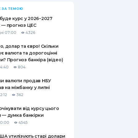
 ЗА ТЕМОЮ
буде курс у 2026−2027
 — прогноз ЦЕС
ні 07:00
4326
о, долар та євро! Скільки
є валюта та дорогоцінні
и? Прогноз банкіра (відео)
14:40
804
ки валюти продав НБУ
в на міжбанку у липні
2:12
362
очікувати від курсу цього
 — думка банкірки
10:00
4545
США утилізують старі долари