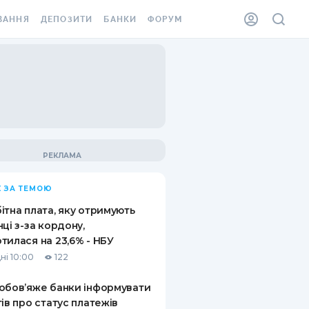
ВАННЯ
ДЕПОЗИТИ
БАНКИ
ФОРУМ
ІЛКА
ВСІ ДЕПОЗИТИ
ВСІ БАНКИ
АННЯ ЖИТЛА ВІД
ДЕПОЗИТИ В USD
ВІДГУКИ ПРО БАНКИ
 ШАХЕДІВ
ДЕПОЗИТИ В EUR
МІКРОФІНАНСОВІ
ХОВКА ЗА КОРДОН
ОРГАНІЗАЦІЇ
БОНУС ДО ДЕПОЗИТІВ
ВІДГУКИ ПРО МФО
УМОВИ АКЦІЇ
КАРТА
 ЗА ТЕМОЮ
ПИТАННЯ ТА ВІДПОВІДІ
ННА ВІНЬЄТКА
ітна плата, яку отримують
ДЕПОЗИТНИЙ КАЛЬКУЛЯТОР
нці з-за кордону,
 СПІВРОБІТНИКІВ
тилася на 23,6% - НБУ
ПУТІВНИКИ ПО
ні 10:00
122
SSISTANCE
ЗАОЩАДЖЕННЯМ
обов’яже банки інформувати
АННЯ ВІД
тів про статус платежів
Х ВИПАДКІВ