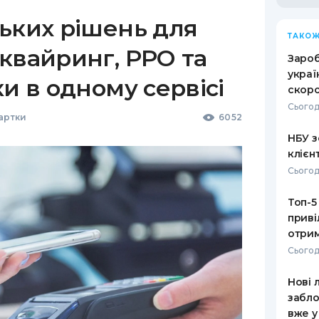
ьких рішень для
ТАКОЖ
квайринг, РРО та
Зароб
украї
ки в одному сервісі
скоро
Сьогод
Картки
6052
НБУ з
клієн
Сьогод
Топ-5
приві
отрим
Сьогод
Нові 
забло
вже у