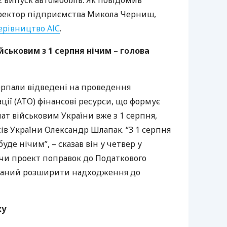
є випуск автомобілів. Як повідомив
иректор підприємства Микола Черниш,
керівництво
АІС
.
ськовим з 1 серпня нічим – голова
черпали відведені на проведення
ії (
АТО
) фінансові ресурси, що формує
т військовим України вже з 1 серпня,
ів України Олександр Шлапак. “З 1 серпня
буде нічим”, – сказав він у четвер у
чи проект поправок до Податкового
иканий розширити надходження до
ку