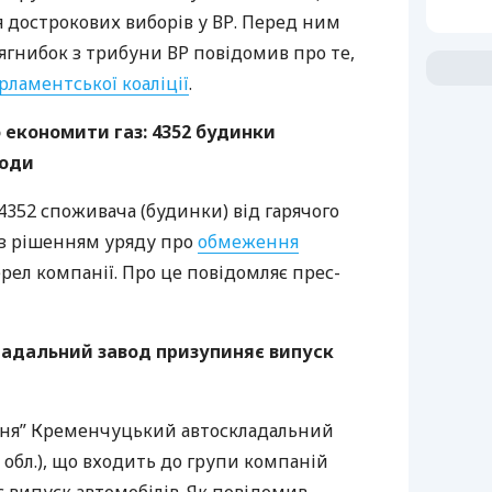
 дострокових виборів у ВР. Перед ним
Тягнибок з трибуни ВР повідомив про те,
рламентської коаліції
.
 економити газ: 4352 будинки
води
4352 споживача (будинки) від гарячого
 з рішенням уряду про
обмеження
ел компанії. Про це повідомляє прес-
адальний завод призупиняє випуск
ння” Кременчуцький автоскладальний
 обл.), що входить до групи компаній