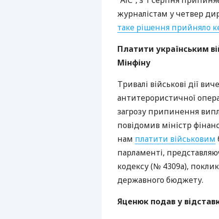
“
АІС
”, з 1 серпня припиня
журналістам у четвер д
таке рішення прийняло 
Платити українським вій
Мінфіну
Тривалі військові дії ви
антитерористичної операц
загрозу припинення випла
повідомив міністр фінанс
нам
платити військовим
парламенті, представляю
кодексу (№ 4309а), покл
державного бюджету.
Яценюк подав у відстав