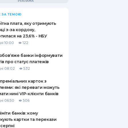
 ЗА ТЕМОЮ
ітна плата, яку отримують
нці з-за кордону,
тилася на 23,6% - НБУ
ні 10:00
122
обов’яже банки інформувати
тів про статус платежів
ні 08:02
532
 преміальних карток з
леями: які переваги можуть
ати нині VIP-клієнти банків
ні 06:50
506
ліміти банків: кому
кують картки та перекази
 серпні