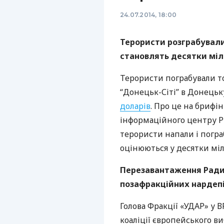
24.07.2014, 18:00
Терористи розграбувал
становлять десятки міл
Терористи пограбували т
“Донецьк-Сіті” в Донецьк
доларів
. Про це на брифі
інформаційного центру
Р
терористи напали і погр
оцінюються у десятки міл
Перезавантаження Ради 
позафракційних нардепі
Голова Фракції «УДАР» у В
коаліції європейського в