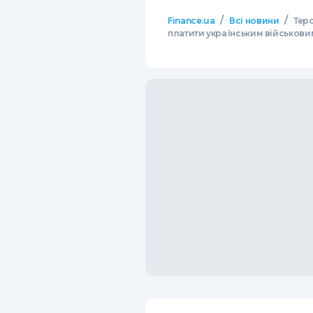
/
/
Finance.ua
Всі новини
Тер
платити українським військовим