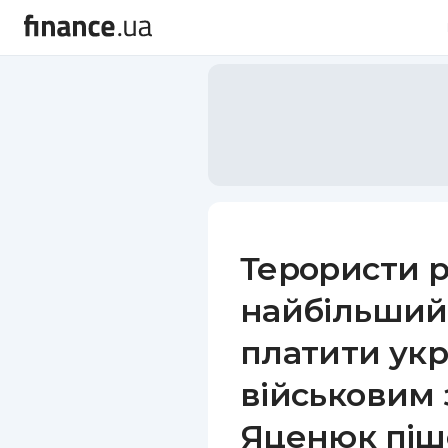
Терористи 
найбільший
платити ук
військовим з
Яценюк піш