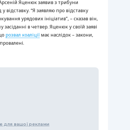
 Арсеній Яценюк заявив з трибуни
 у відставку. “Я заявляю про відставку
окування урядових ініціатив”, – сказав він,
 засіданні в четвер. Яценюк у своїй заяві
 що
розвал коаліції
має наслідок – закони,
провалені.
е для вашої реклами