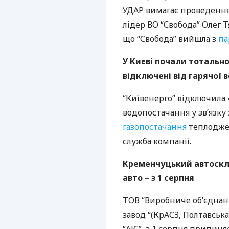
УДАР
вимагає проведення
лідер ВО “Свобода” Олег 
що “Свобода” вийшла з
па
У Києві почали тотально
відключені від гарячої 
“Київенерго” відключила 
водопостачання у зв’язку
газопостачання
теплоджер
служба компанії.
Кременчуцький автоскл
авто – з 1 серпня
ТОВ
“Виробниче об’єдна
завод “(КрАСЗ, Полтавська