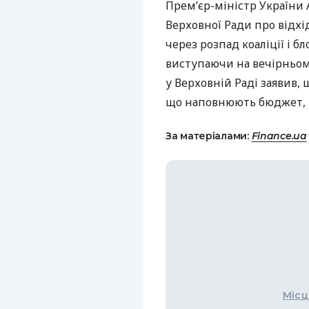
Прем’єр-міністр України
Верховної Ради про відхід
через розпад коаліції і бл
виступаючи на вечірньому
у Верховній Раді заявив,
що наповнюють бюджет, 
За матеріалами:
Finance.ua
Місц