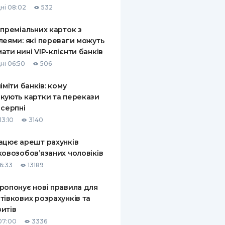
ні 08:02
532
КИ ПО
ВАННЮ
 преміальних карток з
леями: які переваги можуть
ХОВІ ПОЛІСИ
ати нині VIP-клієнти банків
ні 06:50
506
І КОМПАНІЇ
ліміти банків: кому
 ПРО СТРАХОВІ
Ї
кують картки та перекази
 серпні
А І ОПЛАТА
13:10
3140
И
ацює арешт рахунків
ковозобов’язаних чоловіків
6:33
13189
ропонує нові правила для
тівкових розрахунків та
итів
07:00
3336