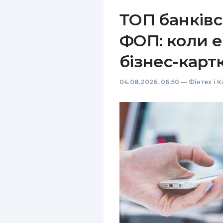
ТОП банківс
ФОП: коли е
бізнес-карт
04.08.2026, 06:50
—
Фінтех і 