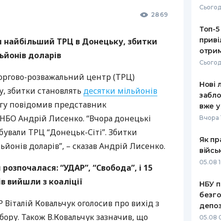
Сьогод
2869
РЕЙТИНГ ДЕБЕТОВИХ
ПУТІВНИ
КАРТОК
СТРАХУ
Топ-5
приві
и найбільший
ТРЦ
в Донецьку, збитки
ЩОМІСЯЧНИЙ ОГЛЯД
ВСІ СТРА
отрим
ьйонів доларів
КЕШБЕКУ
Сьогод
СТРАХОВ
ПУТІВНИКИ ПО
оргово-розважальний центр (
ТРЦ
)
Нові 
БАНКІВСЬКИХ КАРТКАХ
ВІДГУКИ
у, збитки становлять
десятки мільйонів
КОМПАНІ
забло
нгу повідомив представник
вже у
ДОСТАВК
НБО
Андрій Лисенко. “Вчора донецькі
Вчора 
абували
ТРЦ
“Донецьк-Сіті”. Збитки
КОНТАКТ
Як пр
ьйонів доларів”, – сказав Андрій Лисенко.
війсь
05.08 1
розпочалася: “
УДАР
”, “Свобода”, і 15
в вийшли з коаліції
НБУ п
безго
Р Віталій Ковальчук оголосив про вихід з
депоз
ибору. Також В.Ковальчук зазначив, що
05.08 