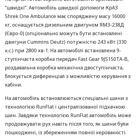
“швидкі”. Автомобіль швидкої допомоги КрАЗ
Shrek One Ambulance має споряджену масу 16000
кг, оснащується дизельним двигуном
ЯМЗ
-238Д
(Євро-0) (опціонально можуть бути встановлені
двигуни Cummins Deutz) потужністю 243 кВт (330
к.с.) при 2800 хв-1. На автомобілі встановлена 9-
ступінчаста коробка передач Fast Gear 9JS150TA-B,
роздавальна коробка механічна двоступінчаста,
блокується диференціал з можливістю керування з
кабіни.
На автомобіль встановлюються спеціальні шини з
технологією RunFlat і централізованої підкачкою
шин. Завдяки технологією RunFlat автомобіль може
продовжувати рух навіть після того, як шини були
пошкоджені, із збереженням повної керованості.