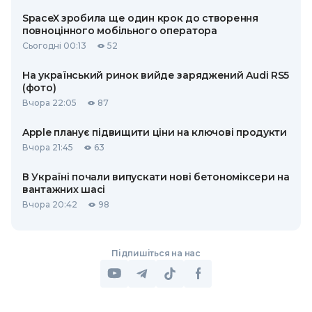
SpaceX зробила ще один крок до створення
повноцінного мобільного оператора
Сьогодні 00:13
52
На український ринок вийде заряджений Audi RS5
(фото)
Вчора 22:05
87
Apple планує підвищити ціни на ключові продукти
Вчора 21:45
63
В Україні почали випускати нові бетономіксери на
вантажних шасі
Вчора 20:42
98
Підпишіться на нас