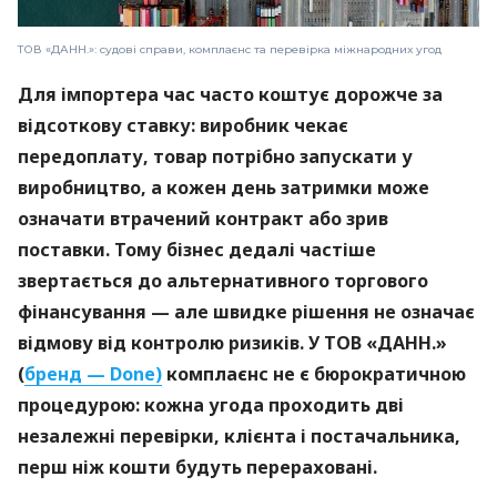
ТОВ «ДАНН.»: судові справи, комплаєнс та перевірка міжнародних угод
Для імпортера час часто коштує дорожче за
відсоткову ставку: виробник чекає
передоплату, товар потрібно запускати у
виробництво, а кожен день затримки може
означати втрачений контракт або зрив
поставки. Тому бізнес дедалі частіше
звертається до альтернативного торгового
фінансування — але швидке рішення не означає
відмову від контролю ризиків. У ТОВ «ДАНН.»
(
бренд — Done)
комплаєнс не є бюрократичною
процедурою: кожна угода проходить дві
незалежні перевірки, клієнта і постачальника,
перш ніж кошти будуть перераховані.