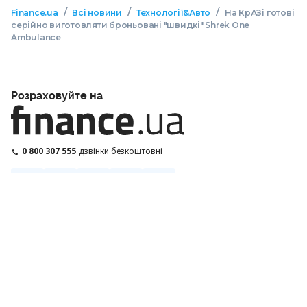
/
/
/
Finance.ua
Всі новини
Технології&Авто
На КрАЗі готові
серійно виготовляти броньовані "швидкі" Shrek One
Ambulance
Розраховуйте на
0 800 307 555
дзвінки безкоштовні
Застосунок від Finance.ua
ПРО НАС
РЕДАКЦІЯ
РЕДАКЦІЙНА ПОЛІТИКА
ПОЛІТИКА ШІ
ЕКСПЕРТИ
РЕКЛАМА
СПЕЦПРОЄКТИ