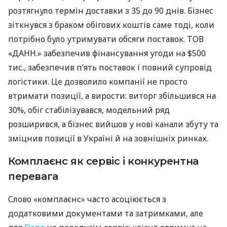
розтягнуло термін доставки з 35 до 90 днів. Бізнес
зіткнувся з браком обігових коштів саме тоді, коли
потрібно було утримувати обсяги поставок. ТОВ
«ДАНН.» забезпечив фінансування угоди на $500
тис., забезпечив п’ять поставок і повний супровід
логістики. Це дозволило компанії не просто
втримати позиції, а вирости: виторг збільшився на
30%, обіг стабілізувався, модельний ряд
розширився, а бізнес вийшов у нові канали збуту та
зміцнив позиції в Україні й на зовнішніх ринках.
Комплаєнс як сервіс і конкурентна
перевага
Слово «комплаєнс» часто асоціюється з
додатковими документами та затримками, але