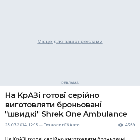
Місце для вашої реклами
На КрАЗі готові серійно
виготовляти броньовані
"швидкі" Shrek One Ambulance
25.07.2014, 12:15
—
Технології&Авто
4359
На КрАЗі готові серійно виготовляти броньовані