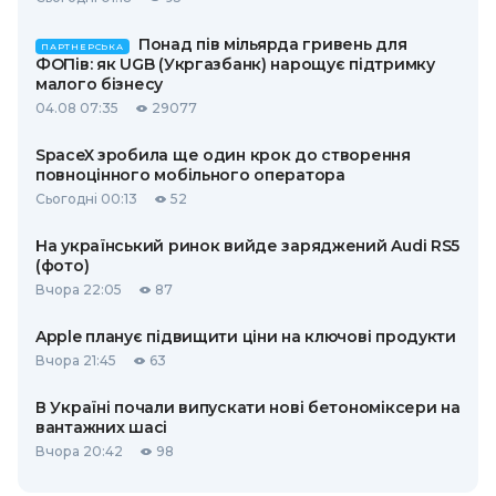
Понад пів мільярда гривень для
ПАРТНЕРСЬКА
ФОПів: як UGB (Укргазбанк) нарощує підтримку
малого бізнесу
04.08 07:35
29077
SpaceX зробила ще один крок до створення
повноцінного мобільного оператора
Сьогодні 00:13
52
На український ринок вийде заряджений Audi RS5
(фото)
Вчора 22:05
87
Apple планує підвищити ціни на ключові продукти
Вчора 21:45
63
В Україні почали випускати нові бетономіксери на
вантажних шасі
Вчора 20:42
98