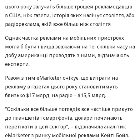
цього року залучать більше грошей рекламодавців
в
США
, ніж газети, історія яких налічує століття, або
радіореклама, якій вже більш ніж століття.
Однак частка реклами на мобільних пристроях
могла б бути і вища зважаючи на те, скільки часу на
добу американці проводять з ними, відзначають
експерти.
Разом з тим eMarketer очікує, що витрати на
рекламу в газетах цього року становитимуть
близько $17 млрд, на радіо – $15,5 млрд.
“Оскільки все більше поглядів все частіше прикуто
до планшетів і смартфонів, долари починають
перетікати в цей сектор”, – відзначила аналітик
eMarketer з ринку мобільної реклами Кейті Бойл.