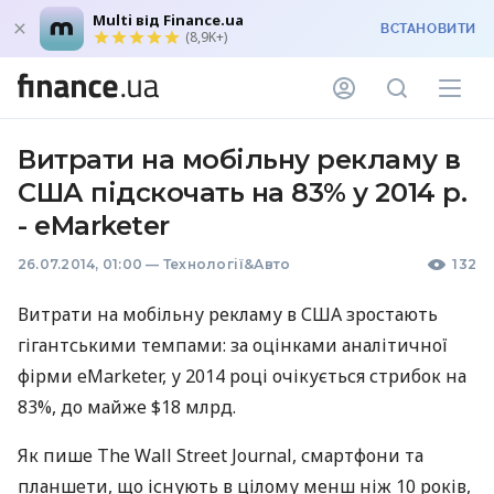
Multi від Finance.ua
ВСТАНОВИТИ
(8,9K+)
Витрати на мобільну рекламу в
США підскочать на 83% у 2014 р.
- eMarketer
26.07.2014, 01:00
—
Технології&Авто
132
Витрати на мобільну рекламу в
США
зростають
гігантськими темпами: за оцінками аналітичної
фірми eMarketer, у 2014 році очікується стрибок на
83%, до майже $18 млрд.
Як пише The Wall Street Journal, смартфони та
планшети, що існують в цілому менш ніж 10 років,