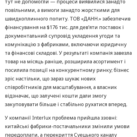
тут не допомогли — процеси виявилися занадто
повільними, а вимоги занадто жорсткими для
швидкоплинного попиту. ТОВ «ДАНН.» забезпечив
фінансування на $176 тис. для дев’яти поставок і
документальний супровід укладення угоди та
комунікацію з фабриками, включаючи юридичну
та фінансові складові. У результаті компанія завезла
товар на місяць раніше, розширила асортимент і
посилила позиції на конкурентному ринку; бізнес
зріс настільки, що зараз шукає нових
співробітників для масштабування, а власник
відзначає, що залучені кошти дали змогу
закуповувати більше і стабільно рухатися вперед.
У компанії Interlux проблема прийшла ззовні:
китайські фабрики-постачальники змінили умови
передоплати, а перекриття Суецького каналу