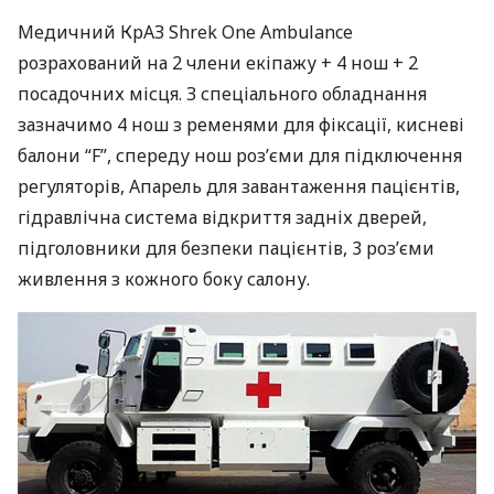
Медичний КрАЗ Shrek One Ambulance
розрахований на 2 члени екіпажу + 4 нош + 2
посадочних місця. З спеціального обладнання
зазначимо 4 нош з ременями для фіксації, кисневі
балони “F”, спереду нош роз’єми для підключення
регуляторів, Апарель для завантаження пацієнтів,
гідравлічна система відкриття задніх дверей,
підголовники для безпеки пацієнтів, 3 роз’єми
живлення з кожного боку салону.