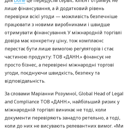
для
Done
це передусім сервіс: клієнт отримує не
лише фінансування, а й додатковий рівень
перевірки всієї угоди — можливість безпечніше
працювати з новими виробниками і швидше
отримувати фінансування. У міжнародній торгівлі
довіра має конкретну ціну, тож комплаєнс
перестає бути лише вимогою регуляторів і стає
частиною продукту: ТОВ «ДАНН.» фінансує не
просто бізнес, а перевірені міжнародні торгові
угоди, поєднуючи швидкість, безпеку та
відповідальність.
За словами Маріанни Розумної, Global Head of Legal
and Compliance ТОВ «ДАНН.», найбільший ризик у
міжнародній торгівлі виникає не тоді, коли
документи перевіряють занадто ретельно, а тоді,
коли до них не висувають релевантних вимог. «Ми