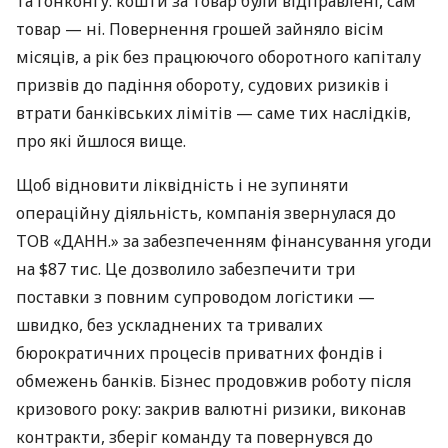
та Гонконгу: кошти за товар були відправлені, сам
товар — ні. Повернення грошей зайняло вісім
місяців, а рік без працюючого оборотного капіталу
призвів до падіння обороту, судових ризиків і
втрати банківських лімітів — саме тих наслідків,
про які йшлося вище.
Щоб відновити ліквідність і не зупиняти
операційну діяльність, компанія звернулася до
ТОВ «ДАНН.» за забезпеченням фінансування угоди
на $87 тис. Це дозволило забезпечити три
поставки з повним супроводом логістики —
швидко, без ускладнених та тривалих
бюрократичних процесів приватних фондів і
обмежень банків. Бізнес продовжив роботу після
кризового року: закрив валютні ризики, виконав
контракти, зберіг команду та повернувся до