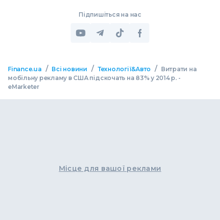
Підпишіться на нас
/
/
/
Finance.ua
Всі новини
Технології&Авто
Витрати на
мобільну рекламу в США підскочать на 83% у 2014 р. -
eMarketer
Місце для вашої реклами