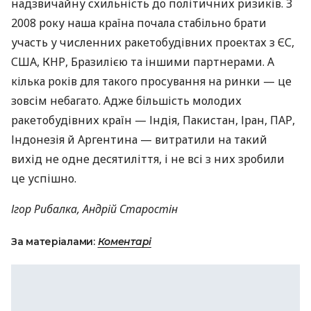
надзвичайну схильність до політичних ризиків. З
2008 року наша країна почала стабільно брати
участь у численних ракетобудівних проектах з ЄС,
США
,
КНР
, Бразилією та іншими партнерами. А
кілька років для такого просування на ринки — це
зовсім небагато. Адже більшість молодих
ракетобудівних країн — Індія, Пакистан, Іран,
ПАР
,
Індонезія й Аргентина — витратили на такий
вихід не одне десятиліття, і не всі з них зробили
це успішно.
Ігор Рибалка, Андрій Старостін
За матеріалами:
Коментарі