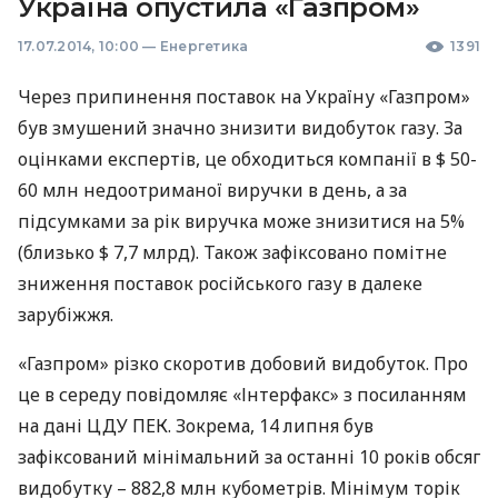
Україна опустила «Газпром»
17.07.2014, 10:00
—
Енергетика
1391
Через припинення поставок на Україну «Газпром»
був змушений значно знизити видобуток газу. За
оцінками експертів, це обходиться компанії в $ 50-
60 млн недоотриманої виручки в день, а за
підсумками за рік виручка може знизитися на 5%
(близько $ 7,7 млрд). Також зафіксовано помітне
зниження поставок російського газу в далеке
зарубіжжя.
«Газпром» різко скоротив добовий видобуток. Про
це в середу повідомляє «Інтерфакс» з посиланням
на дані
ЦДУ
ПЕК
. Зокрема, 14 липня був
зафіксований мінімальний за останні 10 років обсяг
видобутку – 882,8 млн кубометрів. Мінімум торік