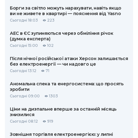
Борги за світло можуть нарахувати, навіть якщо
ви не живете в квартирі — пояснення від Yasno
Сьогодні 18:03
223
АЕС в ЄС зупиняються через обміління річок
(думка експерта)
Сьогодні 15:00
102
Після нічної російської атаки Херсон залишається
без електроенергії — чи надовго це
Сьогодні 13:12
71
Аномальна спека та енергосистема: що просять
зробити
Сьогодні 09:00
1303
Ціни на дизпальне вперше за останній місяць
знизилися
Сьогодні 08:12
919
Зовнішня торгівля електроенергією: у липні