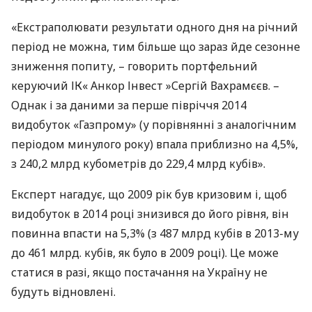
«Екстраполювати результати одного дня на річний
період не можна, тим більше що зараз йде сезонне
зниження попиту, – говорить портфельний
керуючий ІК« Анкор Інвест »Сергій Вахрамєєв. –
Однак і за даними за перше півріччя 2014
видобуток «Газпрому» (у порівнянні з аналогічним
періодом минулого року) впала приблизно на 4,5%,
з 240,2 млрд кубометрів до 229,4 млрд кубів».
Експерт нагадує, що 2009 рік був кризовим і, щоб
видобуток в 2014 році знизився до його рівня, він
повинна впасти на 5,3% (з 487 млрд кубів в 2013-му
до 461 млрд. кубів, як було в 2009 році). Це може
статися в разі, якщо постачання на Україну не
будуть відновлені.