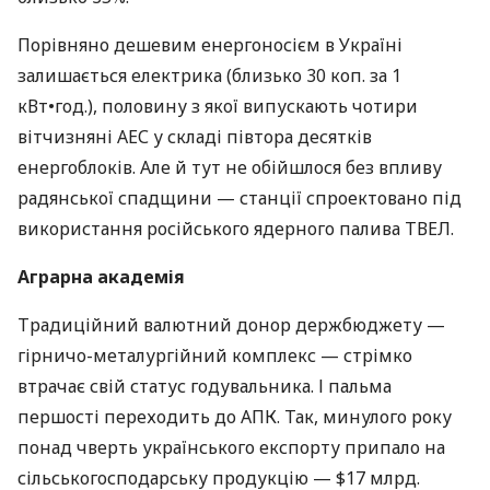
Порівняно дешевим енергоносієм в Україні
залишається електрика (близько 30 коп. за 1
кВт•год.), половину з якої випускають чотири
вітчизняні
АЕС
у складі півтора десятків
енергоблоків. Але й тут не обійшлося без впливу
радянської спадщини — станції спроектовано під
використання російського ядерного палива
ТВЕЛ
.
Аграрна академія
Традиційний валютний донор держбюджету —
гірничо-металургійний комплекс — стрімко
втрачає свій статус годувальника. І пальма
першості переходить до
АПК
. Так, минулого року
понад чверть українського експорту припало на
сільськогосподарську продукцію — $17 млрд.