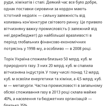
руди, хімікатів і сталі. Деякий час все було добре,
однак поставки сировини за кордон мають
істотний недолік — сильну залежність від
коливань кон’юнктури світового ринку. Це привело
вітчизняну важку промисловість (і залежний від
неї держбюджет) до найбільшої вразливості в
період глобальних фінансово-економічних
потрясінь у 1998-му, а особливо — в 2008 році.
Торік Україна спожила близько 50 млрд. куб. м
природного газу. З них 20 млрд. куб. м спалила
вітчизняна індустрія. У тому числі понад 12 млрд.
куб. м освоїли енергетики та хіміки, а 4,5 млрд. куб.
м — металурги. Частка промисловості в загальному
обсязі споживання газу в 2013 році склала майже
40%, а населення та бюджетних організацій —
близько 35%.