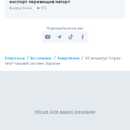
експорт перевищив імпорт
Вчора 04:44
172
Підпишіться на нас
/
/
/
Finance.ua
Всі новини
Енергетика
ЄС влаштує "стрес-
тест" газовій системі України
Місце для вашої реклами