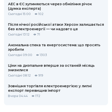
АЕС в ЄС зупиняються через обміління річок
(думка експерта)
Сьогодні 15:00
102
Після нічної російської атаки Херсон залишається
без електроенергії — чи надовго це
Сьогодні 13:12
71
Аномальна спека та енергосистема: що просять
зробити
Сьогодні 09:00
1303
Ціни на дизпальне вперше за останній місяць
знизилися
Сьогодні 08:12
919
Зовнішня торгівля електроенергією: у липні
експорт перевищив імпорт
Вчора 04:44
172