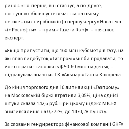
ринок. «По-перше, він стагнує, а по-друге,
поступово збільшується частка на ньому
незалежних виробників (в першу чергу« Новатека
»і« Роснефти». – прим.« Газети.Ru »)», – пояснює
експерт.
«Якщо припустити, що 160 млн кубометрів газу, на
які впав видобуток,« Газпром »міг би продавати, то
його втрати становлять $ 50-60 млн на день», –
підрахувала аналітик ГК «Альпарі» Ганна Кокорева.
До кінця торгового дня 16 липня акції «Газпрому»
на Московській біржі втратили 3,05%, ціна однієї
штуки склала 142,6 руб. При цьому індекс
MICEX
знизився лише на 0,372%, до 1470,28 пункту.
За словами гендиректора фінансової компанії
GKFX