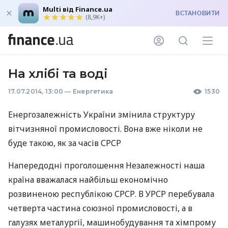
Multi від Finance.ua
ВСТАНОВИТИ
(8,9K+)
На хлібі та воді
17.07.2014, 13:00
—
Енергетика
1530
Енергозалежність України змінила структуру
вітчизняної промисловості. Вона вже ніколи не
буде такою, як за часів
СРСР
Напередодні проголошення Незалежності наша
країна вважалася найбільш економічно
розвиненою республікою
СРСР
. В
УРСР
перебувала
четверта частина союзної промисловості, а в
галузях металургії, машинобудування та хімпрому