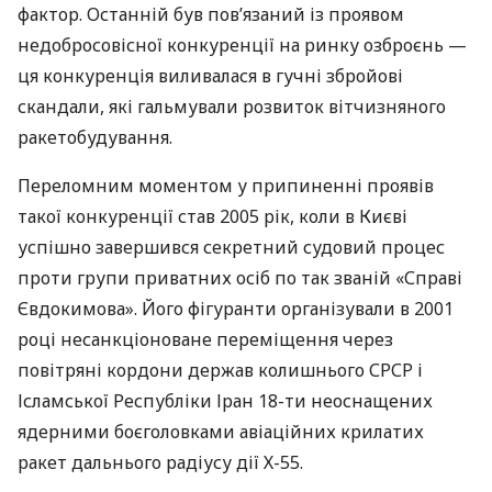
фактор. Останній був пов’язаний із проявом
недобросовісної конкуренції на ринку озброєнь —
ця конкуренція виливалася в гучні збройові
скандали, які гальмували розвиток вітчизняного
ракетобудування.
Переломним моментом у припиненні проявів
такої конкуренції став 2005 рік, коли в Києві
успішно завершився секретний судовий процес
проти групи приватних осіб по так званій «Справі
Євдокимова». Його фігуранти організували в 2001
році несанкціоноване переміщення через
повітряні кордони держав колишнього
СРСР
і
Ісламської Республіки Іран 18-ти неоснащених
ядерними боєголовками авіаційних крилатих
ракет дальнього радіусу дії Х-55.