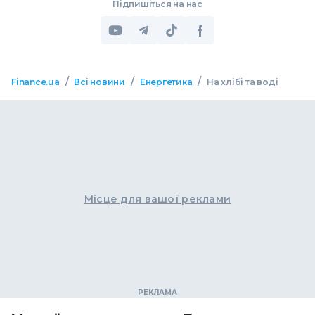
Підпишіться на нас
/
/
/
Finance.ua
Всі новини
Енергетика
На хлібі та воді
Місце для вашої реклами