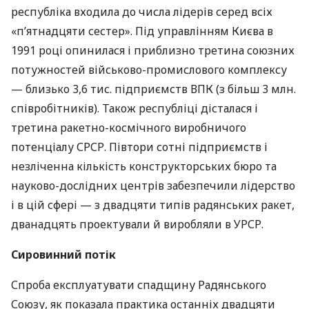
республіка входила до числа лідерів серед всіх
«п’ятнадцяти сестер». Під управлінням Києва в
1991 році опинилася і приблизно третина союзних
потужностей військово-промислового комплексу
— близько 3,6 тис. підприємств
ВПК
(з більш 3 млн.
співробітників). Також республіці дісталася і
третина ракетно-космічного виробничого
потенціалу
СРСР
. Півтори сотні підприємств і
незліченна кількість конструкторських бюро та
науково-дослідних центрів забезпечили лідерство
і в цій сфері — з двадцяти типів радянських ракет,
дванадцять проектували й виробляли в
УРСР
.
Сировинний потік
Спроба експлуатувати спадщину Радянського
Союзу, як показала практика останніх двадцяти