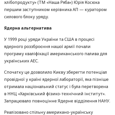
хлібопродукту» (ТМ «Наша Ряба») Юрія Косюка
першим заступником керівника АП — куратором
силового блоку уряду.
Ядерна альтернатива
У 1999 році уряди України та
США
в процесі
ядерного роззброєння нашої армії почали
програму кваліфікації американського палива для
українських
АЕС
.
Спочатку це дозволило Києву зберегти потенціал
провідної у країні ядерної лабораторії, яка пізніше
отримала національний статус і була перетворена
в
ННЦ
«Харківський фізико-технічний інститут».
Запрацювало повноцінне Ядерне відділення
НАНУ
.
Реалізовано спільну американо-українську