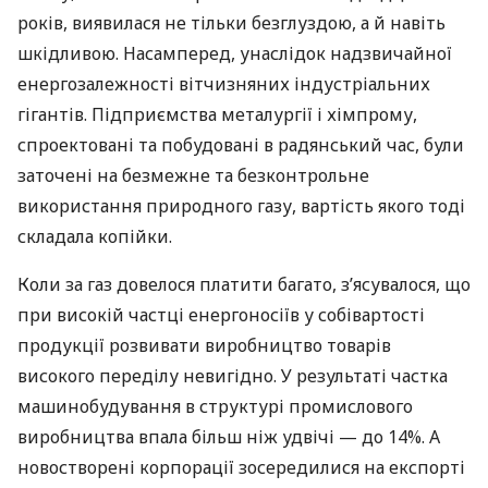
років, виявилася не тільки безглуздою, а й навіть
шкідливою. Насамперед, унаслідок надзвичайної
енергозалежності вітчизняних індустріальних
гігантів. Підприємства металургії і хімпрому,
спроектовані та побудовані в радянський час, були
заточені на безмежне та безконтрольне
використання природного газу, вартість якого тоді
складала копійки.
Коли за газ довелося платити багато, з’ясувалося, що
при високій частці енергоносіїв у собівартості
продукції розвивати виробництво товарів
високого переділу невигідно. У результаті частка
машинобудування в структурі промислового
виробництва впала більш ніж удвічі — до 14%. А
новостворені корпорації зосередилися на експорті