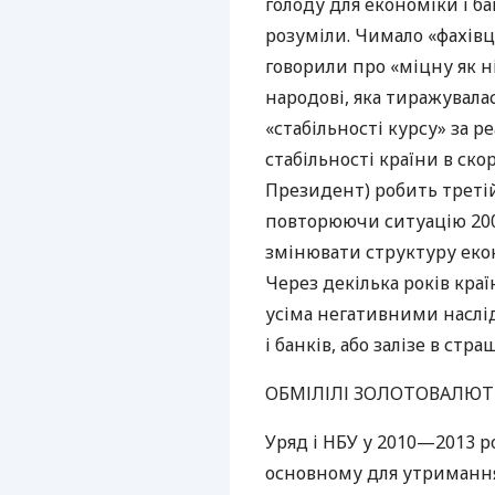
голоду для економіки і ба
розуміли. Чимало «фахівці
говорили про «міцну як 
народові, яка тиражувала
«стабільності курсу» за 
стабільності країни в ско
Президент) робить третій
повторюючи ситуацію 2006
змінювати структуру екон
Через декілька років краї
усіма негативними наслі
і банків, або залізе в стр
ОБМІЛІЛІ
ЗОЛОТОВАЛЮТ
Уряд і
НБУ
у 2010—2013 ро
основному для утримання 