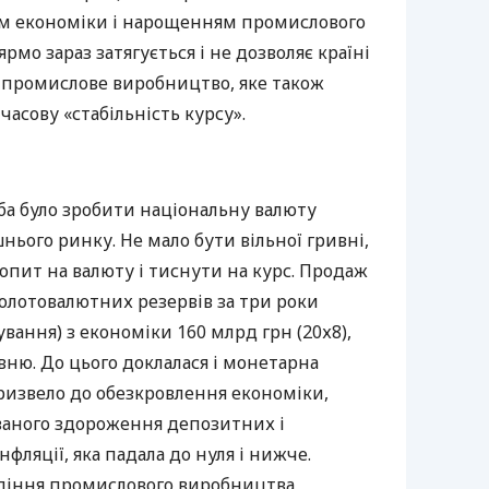
ом економіки і нарощенням промислового
рмо зараз затягується і не дозволяє країні
 промислове виробництво, яке також
часову «стабільність курсу».
ба було зробити національну валюту
нього ринку. Не мало бути вільної гривні,
попит на валюту і тиснути на курс. Продаж
золотовалютних резервів за три роки
вання) з економіки 160 млрд грн (20х8),
ивню. До цього доклалася і монетарна
призвело до обезкровлення економіки,
уваного здороження депозитних і
фляції, яка падала до нуля і нижче.
адіння промислового виробництва,