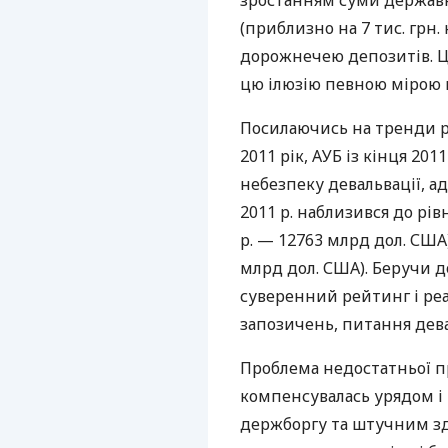
зростанням суми державн
(приблизно на 7 тис. грн
дорожнечею депозитів. Ц
цю ілюзію певною мірою п
Посилаючись на тренди р
2011 рік,
АУБ
із кінця 201
небезпеку девальвації, а
2011 р. наблизився до рівн
р. — 12763 млрд дол.
США
млрд дол.
США
). Беручи д
суверенний рейтинг і реа
запозичень, питання дева
Проблема недостатньої п
компенсувалась урядом і
держборгу та штучним з