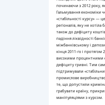
починаючи з 2012 року, як
Гальмування економіки ч
«стабільності курсу» — ц
регіоналів, яку не хотіла
також до дефіциту коштів
падіння ліквідності банкі
міжбанківському і депоз
кінця 2011-го і протягом
високими процентними с
дефіциту гривні. Тим са
підтримували «стабільний 
промислове виробництво,
те, що допустили криміна
грабувати країну, прикр
маніпуляціями з курсом.