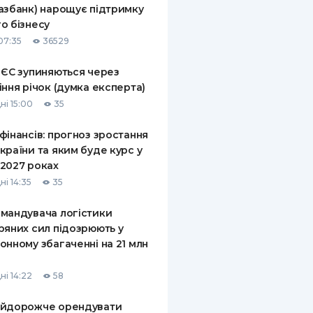
азбанк) нарощує підтримку
КИ ПО
о бізнесу
ВАННЮ
07:35
36529
ХОВІ ПОЛІСИ
 ЄС зупиняються через
іння річок (думка експерта)
І КОМПАНІЇ
ні 15:00
35
 ПРО СТРАХОВІ
Ї
фінансів: прогноз зростання
країни та яким буде курс у
А І ОПЛАТА
2027 роках
ні 14:35
35
И
мандувача логістики
ряних сил підозрюють у
онному збагаченні на 21 млн
ні 14:22
58
айдорожче орендувати