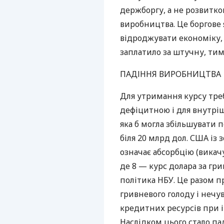
держборгу, а не розвитк
виробництва. Це боргове я
відроджувати економіку,
заплатило за штучну, тим
ПАДІННЯ
ВИРОБНИЦТВА
Для утримання курсу тре
дефіцитною і для внутріш
яка б могла збільшувати 
біля 20 млрд дол.
США
із 
означає абсорбцію (викачу
де 8 — курс долара за гр
політика
НБУ
. Це разом 
гривневого голоду і неч
кредитних ресурсів при ін
Наслідком цього стало п