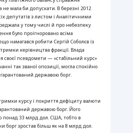
нку платіжного балансу справжня
 не мала би допускати. В березні 2012
сіх депутатів з листом і Аналітичними
реджала у тому числі й про небезпеку
ення було проігноровано всіма
що намагався робити Сергій Соболєв із
дтримки керівництва фракції. Влада
я своєї псевдомети — «стабільний курс»
чанні так званої опозиції, могла спокійно
гарантований державою борг.
римки курсу і покриття дефіциту валюти
гарантований державою борг. Його
ло понад 33 млрд дол.
США
, тобто в
и борг зростав більш як на 8 млрд дол.