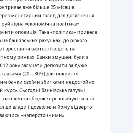
е триває вже більше 25 місяців.
ерез монетарний голод для досягнення
е руйнівна «економічна політика»
 бачити опозиція. Така «політика» привела
 на банківських рахунках, до різкого
в і зростання вартості коштів на
итному ринках. Банки змушені були з
 2012 року залучати депозити за дуже
тавками (20—30%) для покриття
мим банки своїми збитками недостойно
курс». Сьогодні банківська галузь і
 населення і бюджет розплачуються за
л до влади і дозволили йому відверто
иваючись «наперсточними»