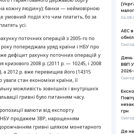
ого і гарантованого державою боргу
(Укрг
. на кожну людину); банки — неймовірною
РЕЙТИНГ ДЕБЕТОВИХ
ПУТІВНИ
малог
КАРТОК
СТРАХУ
е умовний поділ хто чим платить, бо за
04.08 
латять усі.
ЩОМІСЯЧНИЙ ОГЛЯД
ВСІ СТРА
АЕС в
КЕШБЕКУ
обміл
ахунку поточних операцій з 2005-го по
СТРАХОВ
Сьогод
ПУТІВНИКИ ПО
1 року попереджала уряд країни і
НБУ
про
БАНКІВСЬКИХ КАРТКАХ
ВІДГУКИ
дже дефіцит рахунку поточних операцій у
КОМПАНІ
День 
я кризового 2008 р. (2011 р. — 10245, і 2008
ВВП У
ДОСТАВК
2026−
), а 2012 р. вже перевищив його (14315
Сьогод
о уваги стан економіки країни, її
КОНТАКТ
льну можливість зовнішніх і внутрішніх
Екско
львації гривні було питанням часу.
Повіт
незак
ропозиції валюти від експорту
грн
НБУ
продажем
ЗВР
, нарощенням
Сьогод
дорожчанням гривні шляхом монетарного
Де н