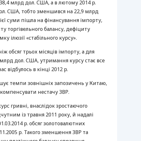
38,4 млрд дол.
США
, а в лютому 2014 р.
ол.
США
, тобто зменшився на 22,9 млрд
цієї суми пішла на фінансування імпорту,
ту торгівельного балансу, дефіциту
мку ілюзії «стабільного курсу».
ж обсяг трьох місяців імпорту, а для
 млрд дол.
США
, утримання курсу стає все
с відбулось в кінці 2012 р.
льшує темпи зовнішніх запозичень у Китаю,
 компенсувати нестачу
ЗВР
.
урс гривні, внаслідок зростаючого
чутним із травня 2011 року, й надалі
1.03.2014 р. обсяг золотовалютних
.11.2005 р. Такого зменшення
ЗВР
та