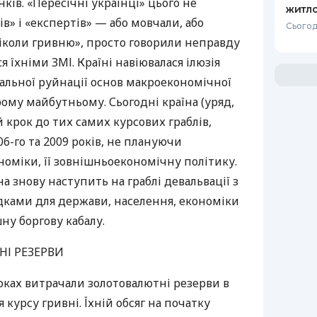
нків. «Пересічні українці» цього не
житло
в» і «експертів» — або мовчали, або
Сьогод
ніколи гривню», просто говорили неправду
ся їхніми
ЗМІ
. Країні навіювалася ілюзія
реальної руйнації основ макроекономічної
рому майбутньому. Сьогодні країна (уряд,
 крок до тих самих курсових граблів,
-го та 2009 років, не плануючи
оміки, її зовнішньоекономічну політику.
на знову наступить на граблі девальвації з
дками для держави, населення, економіки
ашну боргову кабалу.
НІ
РЕЗЕРВИ
ках витрачали золотовалютні резерви в
курсу гривні. Їхній обсяг на початку