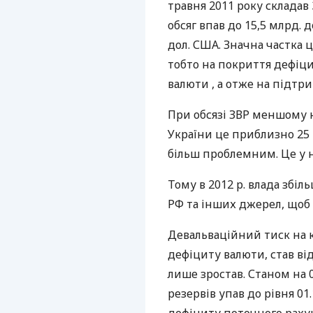
травня 2011 року складав 
обсяг впав до 15,5 млрд. д
дол.
США
. Значна частка 
тобто на покриття дефіци
валюти , а отже на підтри
При обсязі
ЗВР
меншому ні
України це приблизно 25
більш проблемним. Це у на
Тому в 2012 р. влада збі
РФ та інших джерел, щоб
Девальваційний тиск на к
дефіциту валюти, став від
лише зростав. Станом на 0
резервів упав до рівня 01