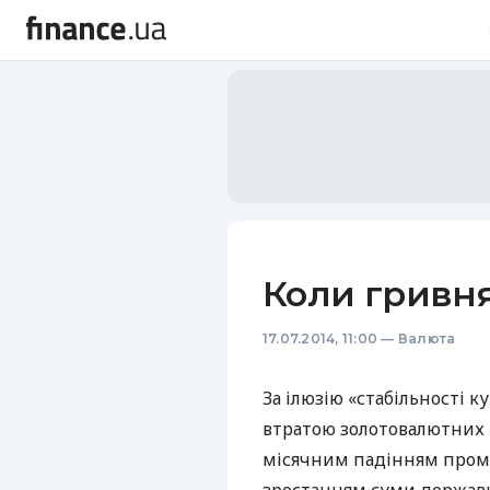
Коли гривня
17.07.2014, 11:00
—
Валюта
За ілюзію «стабільності к
втратою золотовалютних р
місячним падінням пром