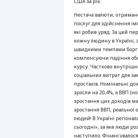
США
за рік.
Нестача валюти, отримано
послуг для здійснення ім
які робив уряд. За цей п
кожну людину в Україні, з
швидкими темпами борг н
компенсуючи падіння об
курсу. Частково внутріш
соціальних витрат для з
простаків. Номінальні дох
зросли на 20,4%, а
ВВП
(но
зростання цих доходів м
зростання
ВВП
, реальної
людей! В Україні регіона
сьогодні», за яке люди ро
наступило. Фінансувалос