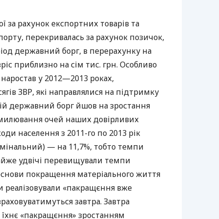
ї за рахунок експортних товарів та
порту, перекривалась за рахунок позичок,
еріод державний борг, в перерахунку на
ріс приблизно на сім тис. грн. Особливо
аростав у 2012—2013 роках,
сягів
ЗВР
, які направлялися на підтримку
ній державний борг йшов на зростання
амилювання очей наших довірливих
оди населення з 2011-го по 2013 рік
мінальний) — на 11,7%, тобто темпи
айже удвічі перевищували темпи
 основи покращення матеріального життя
ли реалізовували «пакращєння вже
зраховуватимуться завтра. Завтра
я їхнє «пакращєння» зростанням