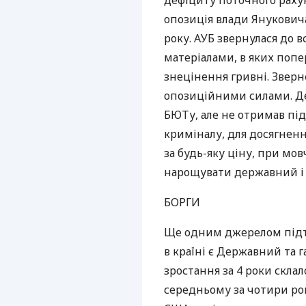
дефіциту поточного раху
опозиція влади Януковича
року.
АУБ
звернулася до в
матеріалами, в яких попе
знецінення гривні. Зверн
опозиційними силами. Де
БЮТ
у, але не отримав пі
криміналу, для досягненн
за будь-яку ціну, при мов
нарощувати державний і 
БОРГИ
Ще одним джерелом підт
в країні є Державний та 
зростання за 4 роки скла
середньому за чотири рок