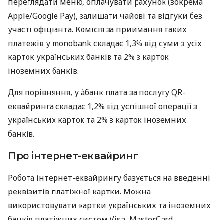
переглядати меню, оплачувати рахунок (зокрема
Apple/Google Pay), залишати чайові та відгуки без
участі офіціанта. Комісія за приймання таких
платежів у monobank складає 1,3% від суми з усіх
карток українських банків та 2% з карток
іноземних банків.
Для порівняння, у àбанк плата за послугу QR-
еквайринга складає 1,2% від успішної операції з
українських карток та 2% з карток іноземних
банків.
Про інтернет-еквайринг
Робота інтернет-еквайрингу базується на введенні
реквізитів платіжної картки. Можна
використовувати картки українських та іноземних
банків платіжних систем Visa, MasterCard,