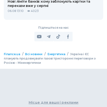
Нові ліміти банків: кому заблокують картки та
перекази вже у серпні
06.08 13:10
4023
Підпишіться на нас
/
/
/
Finance.ua
Всі новини
Енергетика
Україна і ЄС
планують продовжувати газові тристоронні переговори з
Росією - Міненергетики
Місце для вашої реклами