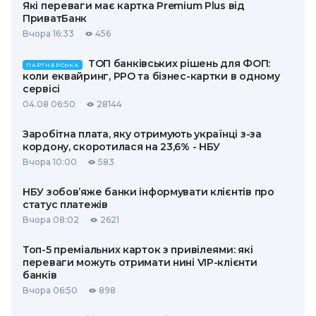
Які переваги має картка Premium Plus від
ПриватБанк
Вчора 16:33
456
ТОП банківських рішень для ФОП:
ПАРТНЕРСЬКА
коли еквайринг, РРО та бізнес-картки в одному
сервісі
04.08 06:50
28144
Заробітна плата, яку отримують українці з-за
кордону, скоротилася на 23,6% - НБУ
Вчора 10:00
583
НБУ зобов’яже банки інформувати клієнтів про
статус платежів
Вчора 08:02
2621
Топ-5 преміальних карток з привілеями: які
переваги можуть отримати нині VIP-клієнти
банків
Вчора 06:50
898