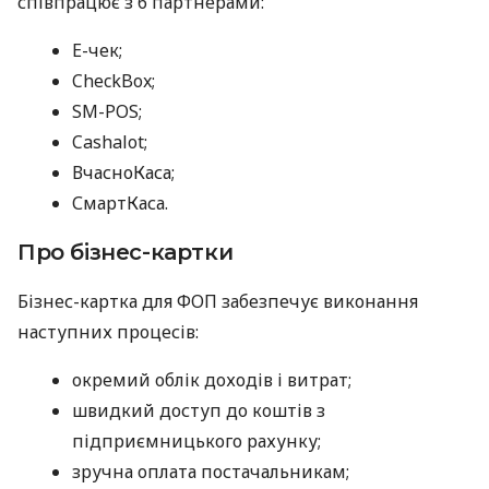
співпрацює з 6 партнерами:
E-чек;
CheckBox;
SM-POS;
Cashalot;
ВчасноКаса;
СмартКаса.
Про бізнес-картки
Бізнес-картка для ФОП забезпечує виконання
наступних процесів:
окремий облік доходів і витрат;
швидкий доступ до коштів з
підприємницького рахунку;
зручна оплата постачальникам;