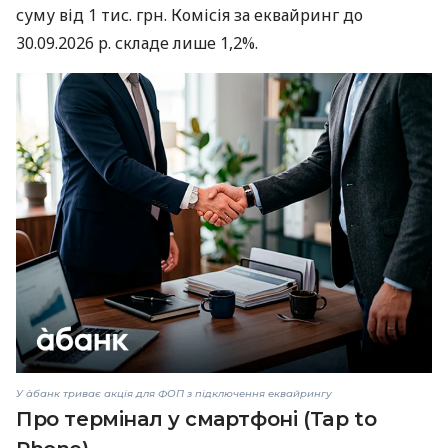
суму від 1 тис. грн. Комісія за еквайринг до
30.09.2026 р. складе лише 1,2%.
У àбанк триває акція для ФОП з підключення еквайрингу
Про термінал у смартфоні (Tap to