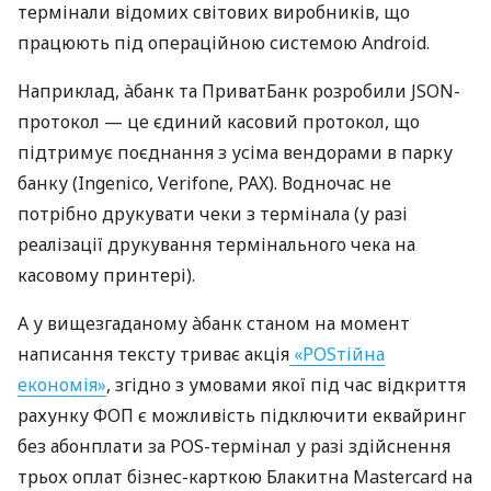
термінали відомих світових виробників, що
працюють під операційною системою Android.
Наприклад, àбанк та ПриватБанк розробили JSON-
протокол — це єдиний касовий протокол, що
підтримує поєднання з усіма вендорами в парку
банку (Ingenico, Verifone, PAX). Водночас не
потрібно друкувати чеки з термінала (у разі
реалізації друкування термінального чека на
касовому принтері).
А у вищезгаданому àбанк станом на момент
написання тексту триває акція
«POSтійна
економія»
, згідно з умовами якої під час відкриття
рахунку ФОП є можливість підключити еквайринг
без абонплати за POS-термінал у разі здійснення
трьох оплат бізнес-карткою Блакитна Mastercard на