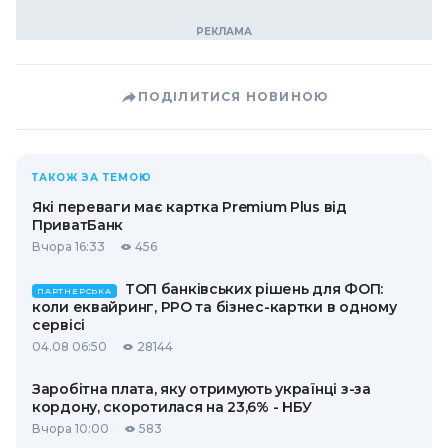
ПОДІЛИТИСЯ НОВИНОЮ
ТАКОЖ ЗА ТЕМОЮ
Які переваги має картка Premium Plus від
ПриватБанк
Вчора 16:33
456
ТОП банківських рішень для ФОП:
ПАРТНЕРСЬКА
коли еквайринг, РРО та бізнес-картки в одному
сервісі
04.08 06:50
28144
Заробітна плата, яку отримують українці з-за
кордону, скоротилася на 23,6% - НБУ
Вчора 10:00
583