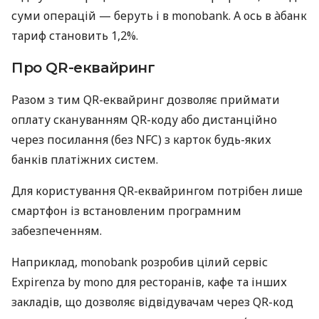
суми операцій — беруть і в monobank. А ось в àбанк
тариф становить 1,2%.
Про QR-еквайринг
Разом з тим QR-еквайринг дозволяє приймати
оплату скануванням QR-коду або дистанційно
через посилання (без NFC) з карток будь-яких
банків платіжних систем.
Для користування QR-еквайрингом потрібен лише
смартфон із встановленим програмним
забезпеченням.
Наприклад, monobank розробив цілий сервіс
Expirenza by mono для ресторанів, кафе та інших
закладів, що дозволяє відвідувачам через QR-код