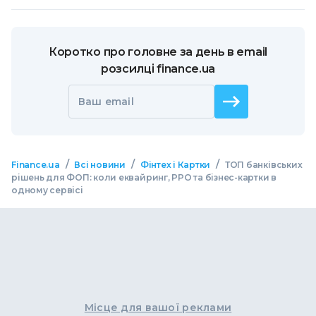
Коротко про головне за день в email
розсилці finance.ua
Ваш email
/
/
/
Finance.ua
Всі новини
Фінтех і Картки
ТОП банківських
рішень для ФОП: коли еквайринг, РРО та бізнес-картки в
одному сервісі
Місце для вашої реклами