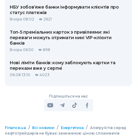
НБУ зобов’яже банки інформувати клієнтів про
статус платежів
Вчора 08:02
2621
Топ-5 преміальних карток з привілеями: які
переваги можуть отримати нині VIP-клієнти
банків
Вчора 06:50
898
Нові ліміти банків: кому заблокують картки та
перекази вже у серпні
06.08 13:10
4023
Підпишіться на нас
/
/
/
Finance.ua
Всі новини
Енергетика
Альтруїстів серед
нафтотрейдерів не буває: заниженою ціною споживачів