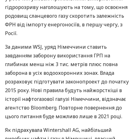
гідророзриву наголошують на тому, що освоєння
родовищ сланцевого газу скоротить залежність
ФРН
від імпорту енергоносіїв, в першу чергу, з
Росії.
За даними
WSJ
, уряд Німеччини ставить
завданням заборону використання
ГРП
на
глибинах менш ніж 3 тис. метрів плюс повна
заборона в усіх водоохоронних зонах. Влада
розраховує підготувати законопроект до початку
2015 року. Нові правила будуть найжорсткіші в
історії нафтогазової галузі Німеччини, відзначає
агентство Bloomberg. Повторне повернення до
цього питання буде можливо лише в 2021 році.
Як підрахувала Wintershall AG, найбільший
виробник нафти і газу в Німеччині, власний