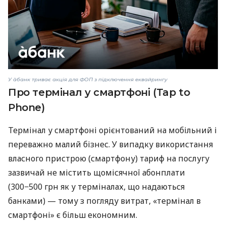
У àбанк триває акція для ФОП з підключення еквайрингу
Про термінал у смартфоні (Tap to
Phone)
Термінал у смартфоні орієнтований на мобільний і
переважно малий бізнес. У випадку використання
власного пристрою (смартфону) тариф на послугу
зазвичай не містить щомісячної абонплати
(300−500 грн як у терміналах, що надаються
банками) — тому з погляду витрат, «термінал в
смартфоні» є більш економним.