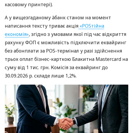
касовому принтері).
А у вищезгаданому àбанк станом на момент
написання тексту триває акція
«POSтійна
економія»
, згідно з умовами якої під час відкриття
рахунку ФОП є можливість підключити еквайринг
без абонплати за POS-термінал у разі здійснення
трьох оплат бізнес-карткою Блакитна Mastercard на
суму від 1 тис. грн. Комісія за еквайринг до
30.09.2026 р. складе лише 1,2%.