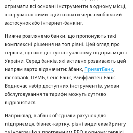
отримати всі основні інструменти в одному місці,
а керування ними здійснювати через мобільний
застосунок або інтернет-банкінг.
Нижче розглянемо банки, що пропонують такі
комплексні рішення на топ рівні. Цей огляд про
сервіси, що вже доступні сучасному підприємцю з
України. Серед банків, які активно розвивають цей
напрям варто відзначити: àбанк,
ПриватБанк
,
monobank, ПУМБ, Сенс Банк, Райффайзен Банк.
Водночас набір доступних інструментів, умови
обслуговування та тарифи можуть суттєво
відрізнятися.
Наприклад, в àбанк об’єднали рахунок для
підприємця, бізнес-картку, різні види еквайрингу
та інтеграцію з програмним РРО в одному сервісі.