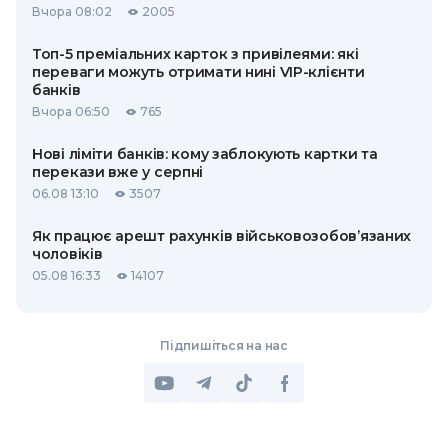
Вчора 08:02
2005
Топ-5 преміальних карток з привілеями: які
переваги можуть отримати нині VIP-клієнти
банків
Вчора 06:50
765
Нові ліміти банків: кому заблокують картки та
перекази вже у серпні
06.08 13:10
3507
Як працює арешт рахунків військовозобов’язаних
чоловіків
05.08 16:33
14107
Підпишіться на нас