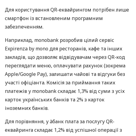
Для користування QR-еквайрингом потрібен лише
смартфон із встановленим програмним
забезпеченням.
Наприклад, monobank розробив цілий сервіс
Expirenza by mono для ресторанів, кафе та інших
закладів, що дозволяє відвідувачам через QR-код
переглядати меню, оплачувати рахунок (зокрема
Apple/Google Pay), залишати чайові та відгуки без
участі офіціанта. Комісія за приймання таких
платежів у monobank складає 1,3% від суми з усіх
карток українських банків та 2% з карток
іноземних банків.
Для порівняння, у àбанк плата за послугу QR-
еквайринга складає 1,2% від успішної операції з