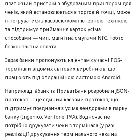
платіжний пристрій з вбудованим принтером для
чеків, який встановлюється в торговій точці, може
інтегруватися з касовою/комп'ютерною технікою
та підтримує приймання карток усіма
способами — чип, магнітна смуга чи NFC, тобто
безконтактна оплата.
Зараз банки пропонують клієнтам сучасні POS-
термінали відомих світових виробників, що
працюють під операційною системою Android.
Наприклад, àбанк та ПриватБанк розробили JSON-
протокол — це єдиний касовий протокол, що
підтримує поєднання з усіма вендорами в парку
банку (Ingenico, Verifone, PAX). Водночас не
потрібно друкувати чеки з термінала (у разі
реалізації друкування термінального чека на