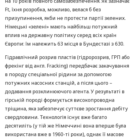
на 10 років повного самозабезпечення. Як зазначає
Ft, їхня розробка, можливо, велася б без
призупинення, якби не протести партії зелених.
Німецькі «зелені» мають найбільш потужний
вплив на державну політику серед всіх країн
Європи: їм належить 63 місця в Бундестазі з 630.
Гідравлічний розрив пластів (гідророзрив,
ГРП
або
фрекінг від англ. Fracking) передбачає закачування
в породу спеціальної рідини за допомогою
потужних насосних станцій, а після цього –
додавання розклинюючого агента. У результаті в
гірській породі формується високопроводна
тріщина, яка забезпечує суттєве зростання дебіту
свердловини. Технологія існує вже багато
десятиліть (у тій же Німеччині вона вперше була
використана вже в 1960-ті роки), однак її масове