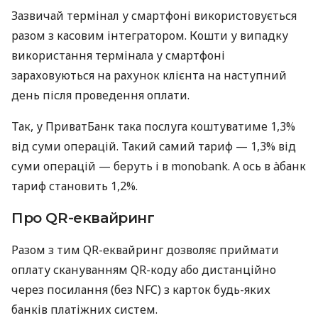
Зазвичай термінал у смартфоні використовується
разом з касовим інтегратором. Кошти у випадку
використання термінала у смартфоні
зараховуються на рахунок клієнта на наступний
день після проведення оплати.
Так, у ПриватБанк така послуга коштуватиме 1,3%
від суми операцій. Такий самий тариф — 1,3% від
суми операцій — беруть і в monobank. А ось в àбанк
тариф становить 1,2%.
Про QR-еквайринг
Разом з тим QR-еквайринг дозволяє приймати
оплату скануванням QR-коду або дистанційно
через посилання (без NFC) з карток будь-яких
банків платіжних систем.