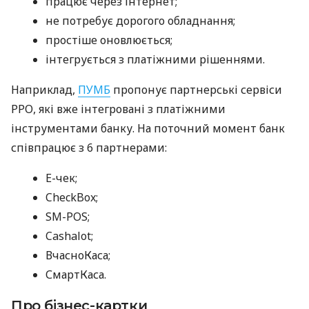
працює через інтернет;
не потребує дорогого обладнання;
простіше оновлюється;
інтегрується з платіжними рішеннями.
Наприклад,
ПУМБ
пропонує партнерські сервіси
РРО, які вже інтегровані з платіжними
інструментами банку. На поточний момент банк
співпрацює з 6 партнерами:
E-чек;
CheckBox;
SM-POS;
Cashalot;
ВчасноКаса;
СмартКаса.
Про бізнес-картки