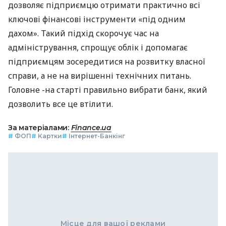
дозволяє підприємцю отримати практично всі
ключові фінансові інструменти «під одним
дахом». Такий підхід скорочує час на
адміністрування, спрощує облік і допомагає
підприємцям зосередитися на розвитку власної
справи, а не на вирішенні технічних питань.
Головне -на старті правильно вибрати банк, який
дозволить все це втілити.
За матеріалами:
Finance.ua
#
ФОП
#
Картки
#
Інтернет-Банкінг
Місце для вашої реклами