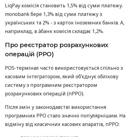
LiqPay комісія становить 1,5% від суми платежу.
monobank бере 1,3% від суми платежу з
українських та 2% - з карток іноземних банків. А,
наприклад, в àбанк комісія складає 1,2%.
Про реєстратор розрахункових
операцій (РРО)
POS-термінал часто використовується спільно з
касовим інтегратором, який об’єднує облікову
систему з програмним реєстратором
розрахункових операцій (пРРО).
Після змін у законодавстві використання
програмних РРО стало значно популярнішим. На
відміну від класичних касових апаратів, пРРО: