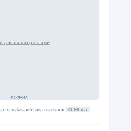
е для вашої реклами
літь необхідний текст і натисніть
Ctrl+Enter
,