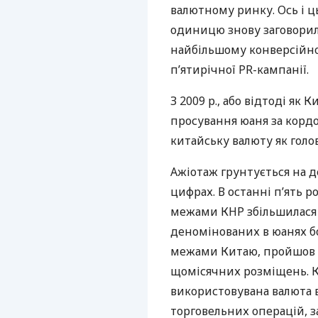
валютному ринку. Ось і 
одиницю знову заговорили
найбільшому конверсійном
п’ятирічної PR-кампанії.
З 2009 р., або відтоді як
просування юаня за кордо
китайську валюту як голо
Ажіотаж грунтується на 
цифрах. В останні п’ять ро
межами
КНР
збільшилася 
деномінованих в юанях б
межами Китаю, пройшов ш
щомісячних розміщень. Кр
використовувана валюта 
торговельних операцій, 