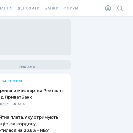
ВАННЯ
ДЕПОЗИТИ
БАНКИ
ФОРУМ
ІЛКА
ВСІ ДЕПОЗИТИ
ВСІ БАНКИ
АННЯ ЖИТЛА ВІД
ДЕПОЗИТИ В USD
ВІДГУКИ ПРО БАНКИ
 ШАХЕДІВ
ДЕПОЗИТИ В EUR
МІКРОФІНАНСОВІ
ХОВКА ЗА КОРДОН
ОРГАНІЗАЦІЇ
БОНУС ДО ДЕПОЗИТІВ
ВІДГУКИ ПРО МФО
УМОВИ АКЦІЇ
КАРТА
 ЗА ТЕМОЮ
ПИТАННЯ ТА ВІДПОВІДІ
ННА ВІНЬЄТКА
ереваги має картка Premium
ДЕПОЗИТНИЙ КАЛЬКУЛЯТОР
від ПриватБанк
 СПІВРОБІТНИКІВ
16:33
404
ПУТІВНИКИ ПО
SSISTANCE
ЗАОЩАДЖЕННЯМ
ітна плата, яку отримують
нці з-за кордону,
АННЯ ВІД
тилася на 23,6% - НБУ
Х ВИПАДКІВ