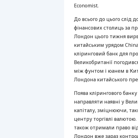
Economist.
До всього до цього слід 
фінансових столиць за пр
Лондон цього тижня вирва
китайським урядом China 
кліринговий банк для про
Великобританії погодивс
між фунтом і юанем в Кит
Лондона китайського прем
Поява клірингового банку
направляти наявні у Вели
капіталу, зміцнюючи, та
центру торгівлі валютою. 
також отримали право від
Лондон вже зараз контро