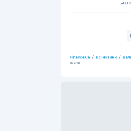
П
/
/
Finance.ua
Всі новини
Вал
юаня