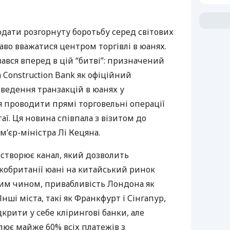
додати розгорнуту боротьбу серед світових
аво вважатися центром торгівлі в юанях.
вся вперед в цій “битві”: призначений
Construction Bank як офіційний
ведення транзакцій в юанях у
я проводити прямі торговельні операції
аї. Ця новина співпала з візитом до
’єр-міністра Лі Кецяна.
 створює канал, який дозволить
кобританії юані на китайський ринок
ким чином, привабливість Лондона як
Інші міста, такі як Франкфурт і Сінгапур,
крити у себе клірингові банки, але
лює майже 60% всіх платежів з