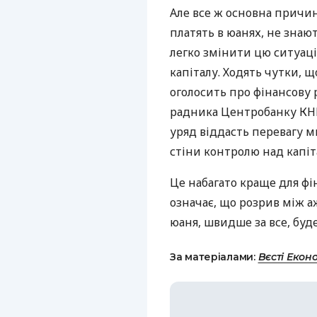
Але все ж основна причин
платять в юанях, не знаю
легко змінити цю ситуац
капіталу. Ходять чутки, щ
оголосить про фінансову 
радника Центробанку
КН
уряд віддасть перевагу
стіни контролю над капіт
Це набагато краще для фін
означає, що розрив між 
юаня, швидше за все, буде
За матеріалами:
Вєсті Екон