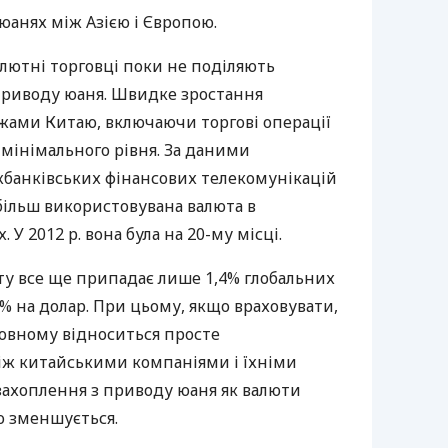
юанях між Азією і Європою.
лютні торговці поки не поділяють
 приводу юаня. Швидке зростання
жами Китаю, включаючи торгові операції
з мінімального рівня. За даними
жбанківських фінансових телекомунікацій
більш використовувана валюта в
У 2012 р. вона була на 20-му місці.
ту все ще припадає лише 1,4% глобальних
5% на долар. При цьому, якщо враховувати,
новному відноситься просте
іж китайськими компаніями і їхніми
 захоплення з приводу юаня як валюти
о зменшується.