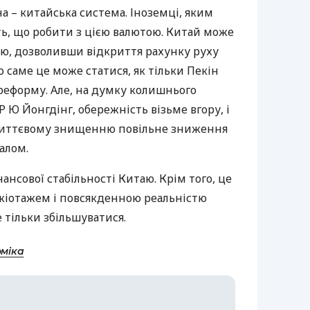
а – китайська система. Іноземці, яким
ть, що робити з цією валютою. Китай може
ію, дозволивши відкриття рахунку руху
о саме це може статися, як тільки Пекін
реформу. Але, на думку колишнього
Р
Ю Йонгдінг, обережність візьме вгору, і
 миттєвому знищенню повільне зниження
алом.
ансової стабільності Китаю. Крім того, це
ажіотажем і повсякденною реальністю
 тільки збільшуватися.
оміка