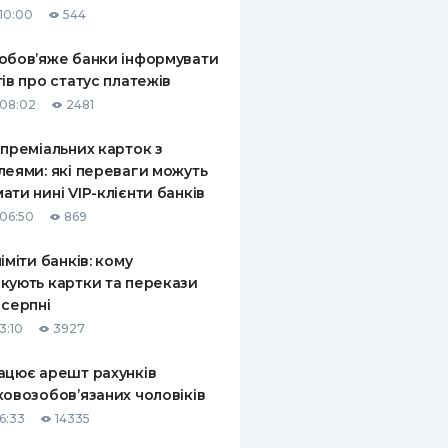
10:00
544
КИ ПО
ВАННЮ
обов’яже банки інформувати
тів про статус платежів
ХОВІ ПОЛІСИ
08:02
2481
І КОМПАНІЇ
 преміальних карток з
леями: які переваги можуть
 ПРО СТРАХОВІ
Ї
ати нині VIP-клієнти банків
06:50
869
А І ОПЛАТА
ліміти банків: кому
И
кують картки та перекази
 серпні
3:10
3927
ацює арешт рахунків
ковозобов’язаних чоловіків
6:33
14335