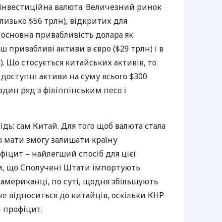
 інвестиційна валюта. Величезний ринок
лизько $56 трлн), відкритих для
 основна привабливість долара як
 привабливі активи в євро ($29 трлн) і в
). Що стосується китайських активів, то
 доступні активи на суму всього $300
один ряд з філіппінським песо і
дь: сам Китай. Для того щоб валюта стала
а мати змогу залишати країну
іцит – найлегший спосіб для цієї
тим, що Сполучені Штати імпортують
 американці, по суті, щодня збільшують
 не відноситься до китайців, оскільки
КНР
 профіцит.