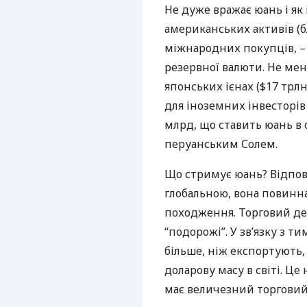
Не дуже вражає юань і як
американських активів (б
міжнародних покупців, –
резервної валюти. Не менш
японських ієнах ($17 трлн
для іноземних інвесторів
млрд, що ставить юань в 
перуанським Солем.
Що стримує юань? Відпові
глобальною, вона повинн
походження. Торговий деф
“подорожі”. У зв’язку з 
більше, ніж експортують,
доларову масу в світі. Це
має величезний торговий