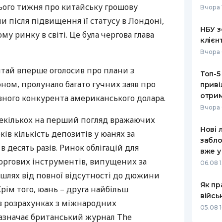
цього тижня про китайську грошову
Вчора 
РЕЙТИНГ ДЕБЕТОВИХ
ПУТІВНИ
 після підвищення її статусу в Лондоні,
КАРТОК
СТРАХУ
НБУ з
у ринку в світі. Це була чергова глава
клієн
ЩОМІСЯЧНИЙ ОГЛЯД
ВСІ СТРА
Вчора 
КЕШБЕКУ
СТРАХОВ
 Китай вперше оголосив про плани з
Топ-5
ПУТІВНИКИ ПО
ном, пролунало багато гучних заяв про
приві
БАНКІВСЬКИХ КАРТКАХ
ВІДГУКИ
КОМПАНІ
отрим
вного конкурента американського долара.
Вчора 
ДОСТАВК
декількох на перший погляд вражаючих
Нові 
ків кількість депозитів у юанях за
КОНТАКТ
забло
в десять разів. Ринок облігацій для
вже у
оргових інструментів, випущених за
06.08 1
лях від повної відсутності до дюжини
Як пр
ім того, юань – друга найбільш
війсь
в розрахунках з міжнародних
05.08 1
зазначає британський журнал The