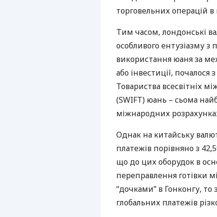
торговельних операцій в 
Тим часом, лондонські ва
особливого ентузіазму з
використання юаня за ме
або інвестиції, почалося 
Товариства всесвітніх мі
(
SWIFT
) юань – сьома най
міжнародних розрахунках. 
Однак на китайську валю
платежів порівняно з 42,
що до цих оборудок в ос
переправлення готівки м
“дочками” в Гонконгу, то
глобальних платежів різк