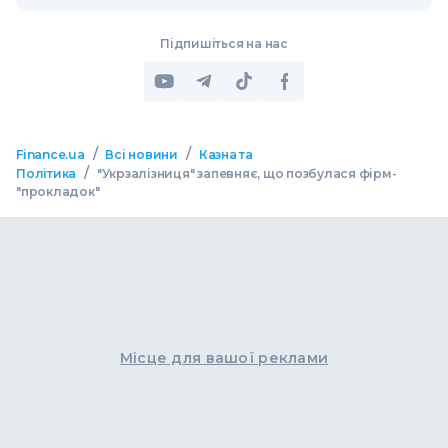
Підпишіться на нас
/
/
Finance.ua
Всі новини
Казна та
/
Політика
"Укрзалізниця" запевняє, що позбулася фірм-
"прокладок"
Місце для вашої реклами