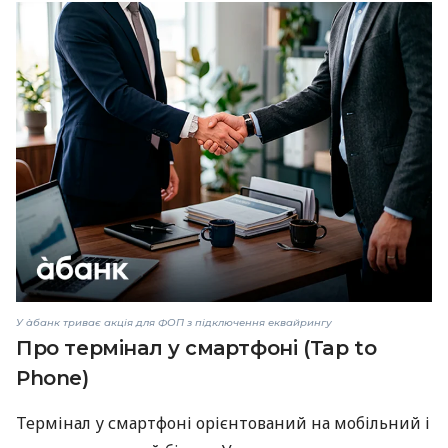
У àбанк триває акція для ФОП з підключення еквайрингу
Про термінал у смартфоні (Tap to
Phone)
Термінал у смартфоні орієнтований на мобільний і