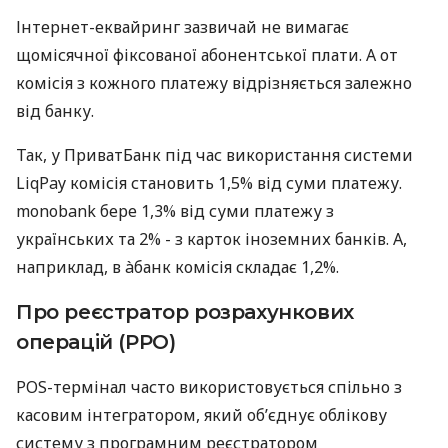
Інтернет-еквайринг зазвичай не вимагає
щомісячної фіксованої абонентської плати. А от
комісія з кожного платежу відрізняється залежно
від банку.
Так, у ПриватБанк під час використання системи
LiqPay комісія становить 1,5% від суми платежу.
monobank бере 1,3% від суми платежу з
українських та 2% - з карток іноземних банків. А,
наприклад, в àбанк комісія складає 1,2%.
Про реєстратор розрахункових
операцій (РРО)
POS-термінал часто використовується спільно з
касовим інтегратором, який об’єднує облікову
систему з програмним реєстратором