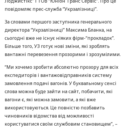
Лоджистікс” і
ТОВ
“Юніон Транс Сервіс”. Про це
повідомляє прес-служба “Укрзалізниці”.
За словами першого заступника генерального
директора “Укрзалізниці” Максима Бланка, на
сьогодні вже не існує ніяких фірм-“прокладок”.
Більше того, УЗ готує нові зміни, які зроблять
вантажні перевезення прозорими і зрозумілими.
“Ми хочемо зробити абсолютно прозору для всіх
експедиторів і вантажовідправників систему
замовлення подачі вагонів. У буквальному сенсі
слова можна буде зайти на сайт, побачити, які
вагони є, які можна замовити, а які вже
використовуються. Це повністю позбавить
чиновників відомства від можливості
користуватися своїм службовим становищем”, –