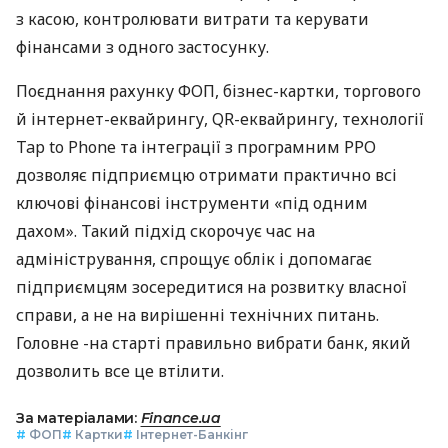
з касою, контролювати витрати та керувати
фінансами з одного застосунку.
Поєднання рахунку ФОП, бізнес-картки, торгового
й інтернет-еквайрингу, QR-еквайрингу, технології
Tap to Phone та інтеграції з програмним РРО
дозволяє підприємцю отримати практично всі
ключові фінансові інструменти «під одним
дахом». Такий підхід скорочує час на
адміністрування, спрощує облік і допомагає
підприємцям зосередитися на розвитку власної
справи, а не на вирішенні технічних питань.
Головне -на старті правильно вибрати банк, який
дозволить все це втілити.
За матеріалами:
Finance.ua
#
ФОП
#
Картки
#
Інтернет-Банкінг