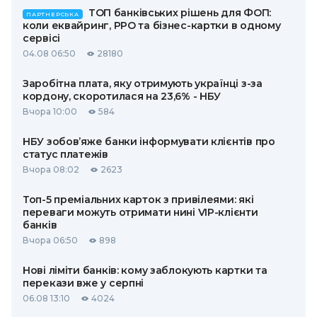
ТОП банківських рішень для ФОП:
ПАРТНЕРСЬКА
коли еквайринг, РРО та бізнес-картки в одному
сервісі
04.08 06:50
28180
Заробітна плата, яку отримують українці з-за
кордону, скоротилася на 23,6% - НБУ
Вчора 10:00
584
НБУ зобов’яже банки інформувати клієнтів про
статус платежів
Вчора 08:02
2623
Топ-5 преміальних карток з привілеями: які
переваги можуть отримати нині VIP-клієнти
банків
Вчора 06:50
898
Нові ліміти банків: кому заблокують картки та
перекази вже у серпні
06.08 13:10
4024