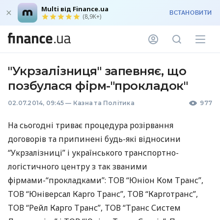
Multi від Finance.ua
ВСТАНОВИТИ
(8,9K+)
"Укрзалізниця" запевняє, що
позбулася фірм-"прокладок"
02.07.2014, 09:45
—
Казна та Політика
977
На сьогодні триває процедура розірвання
договорів та припинені будь-які відносини
“Укрзалізниці” і українського транспортно-
логістичного центру з так званими
фірмами-“прокладками”:
ТОВ
“Юніон Ком Транс”,
ТОВ
“Юніверсал Карго Транс”,
ТОВ
“Карготранс”,
ТОВ
“Рейл Карго Транс”,
ТОВ
“Транс Систем