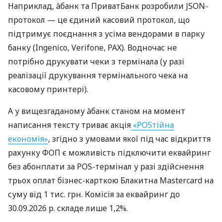
Наприклад, àбанк та ПриватБанк розробили JSON-
протокол — це єдиний касовий протокол, що
підтримує поєднання з усіма вендорами в парку
банку (Ingenico, Verifone, PAX). Водночас не
потрібно друкувати чеки з термінала (у разі
реалізації друкування термінального чека на
касовому принтері).
А у вищезгаданому àбанк станом на момент
написання тексту триває акція
«POSтійна
економія»
, згідно з умовами якої під час відкриття
рахунку ФОП є можливість підключити еквайринг
без абонплати за POS-термінал у разі здійснення
трьох оплат бізнес-карткою Блакитна Mastercard на
суму від 1 тис. грн. Комісія за еквайринг до
30.09.2026 р. складе лише 1,2%.