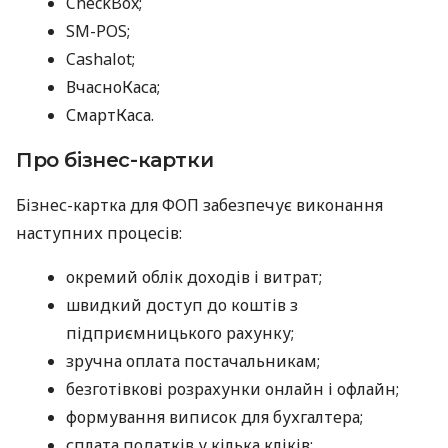
CheckBox;
SM-POS;
Cashalot;
ВчасноКаса;
СмартКаса.
Про бізнес-картки
Бізнес-картка для ФОП забезпечує виконання
наступних процесів:
окремий облік доходів і витрат;
швидкий доступ до коштів з
підприємницького рахунку;
зручна оплата постачальникам;
безготівкові розрахунки онлайн і офлайн;
формування виписок для бухгалтера;
сплата податків у кілька кліків;