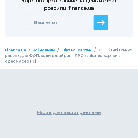
Коротко про головне за день в email
розсилці finance.ua
Ваш email
/
/
/
Finance.ua
Всі новини
Фінтех і Картки
ТОП банківських
рішень для ФОП: коли еквайринг, РРО та бізнес-картки в
одному сервісі
Місце для вашої реклами