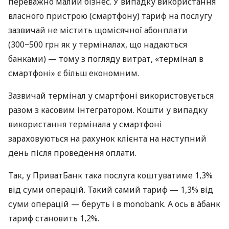
переважно малий бізнес. У випадку використання
власного пристрою (смартфону) тариф на послугу
зазвичай не містить щомісячної абонплати
(300−500 грн як у терміналах, що надаються
банками) — тому з погляду витрат, «термінал в
смартфоні» є більш економним.
Зазвичай термінал у смартфоні використовується
разом з касовим інтегратором. Кошти у випадку
використання термінала у смартфоні
зараховуються на рахунок клієнта на наступний
день після проведення оплати.
Так, у ПриватБанк така послуга коштуватиме 1,3%
від суми операцій. Такий самий тариф — 1,3% від
суми операцій — беруть і в monobank. А ось в àбанк
тариф становить 1,2%.