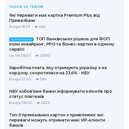
ТАКОЖ ЗА ТЕМОЮ
Які переваги має картка Premium Plus від
ПриватБанк
Вчора 16:33
456
ТОП банківських рішень для ФОП:
ПАРТНЕРСЬКА
коли еквайринг, РРО та бізнес-картки в одному
сервісі
04.08 06:50
28180
Заробітна плата, яку отримують українці з-за
кордону, скоротилася на 23,6% - НБУ
Вчора 10:00
584
НБУ зобов’яже банки інформувати клієнтів про
статус платежів
Вчора 08:02
2623
Топ-5 преміальних карток з привілеями: які
переваги можуть отримати нині VIP-клієнти
банків