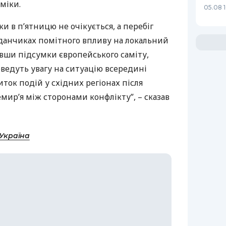
міки.
05.08 
и в п’ятницю не очікується, а перебіг
йданчиках помітного впливу на локальний
авши підсумки європейського саміту,
ведуть увагу на ситуацію всередині
виток подій у східних регіонах після
ир’я між сторонами конфлікту”, – сказав
-Україна