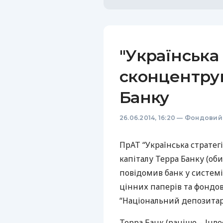
"Українська 
сконцентрув
Банку
26.06.2014, 16:20
—
Фондовий
ПрАТ “Українська стратег
капіталу Терра Банку (оби
повідомив банк у системі
цінних паперів та фондо
“Національний депозитарі
Терра Банк (раніше – Інве