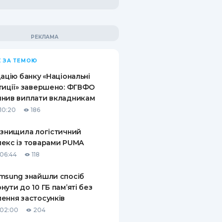
 ЗА ТЕМОЮ
дацію банку «Національні
тиції» завершено: ФГВФО
нив виплати вкладникам
10:20
186
 знищила логістичний
екс із товарами PUMA
06:44
118
msung знайшли спосіб
нути до 10 ГБ пам’яті без
ення застосунків
 02:00
204