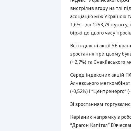
Індекс “Української біржі
вистрілив вгору на тлі п
асоціацію між Україною та
1,6% – до 1253,79 пункту;
біржі до цього часу просів
Всі індексні акції УБ вран
зростання при цьому були
(+2,7%) та Єнакіївського м
Серед індексних акцій
П
Алчевського меткомбінату
(-0,52%) і “Центренерго” (-
Зі зростанням торгувалися 
Керівник напрямку з роб
“Драгон Капітал” В’ячесл