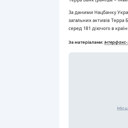
За даними Нацбанку Украї
загальних активів Терра Б
серед 181 діючого в країні
За матеріалами:
Інтерфакс
Місц