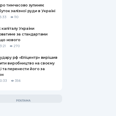
xpo тимчасово зупиняє
уток залізної руди в Україні
5:33
110
 капіталу України
ватиме за стандартами
що нового
3:21
270
 удару рф «Епіцентр» вирішив
ити виробництво на своєму
і та перенести його за
он
10:33
356