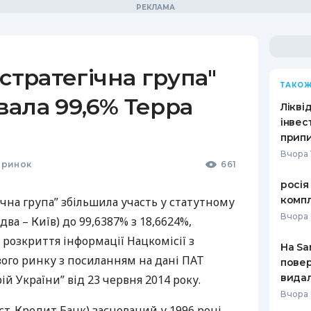
стратегічна група"
ТАКОЖ
ала 99,6% Терра
Лікві
інвес
припи
Вчора 
 ринок
661
росія
компл
ічна група” збільшила участь у статутному
Вчора 
два – Київ) до 99,6387% з 18,6624%,
 розкриття інформації Нацкомісії з
На Sa
вого ринку з посиланням на дані
ПАТ
повер
видал
й України” від 23 червня 2014 року.
Вчора
ст-Кредит Банк) заснований у 1996 році.