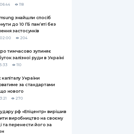
06:44
118
КИ ПО
ВАННЮ
msung знайшли спосіб
нути до 10 ГБ пам’яті без
ХОВІ ПОЛІСИ
ення застосунків
 02:00
204
І КОМПАНІЇ
xpo тимчасово зупиняє
 ПРО СТРАХОВІ
Ї
уток залізної руди в Україні
5:33
110
А І ОПЛАТА
 капіталу України
И
ватиме за стандартами
що нового
3:21
270
 удару рф «Епіцентр» вирішив
ити виробництво на своєму
і та перенести його за
он