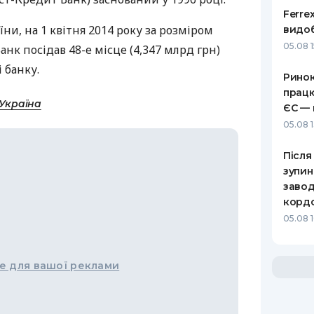
Ferre
ни, на 1 квітня 2014 року за розміром
видоб
05.08 1
анк посідав 48-е місце (4,347 млрд грн)
 банку.
Ринок
працю
-Україна
ЄС — 
05.08 1
Після
зупин
завод
корд
05.08 
е для вашої реклами