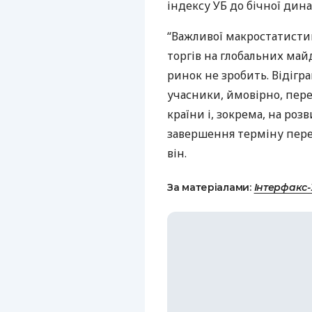
індексу УБ до бічної дина
“Важливої макростатистик
торгів на глобальних ма
ринок не зробить. Відігр
учасники, ймовірно, пере
країни і, зокрема, на роз
завершення терміну перем
він.
За матеріалами:
Інтерфакс