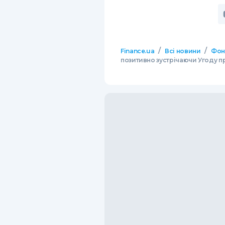
/
/
Finance.ua
Всі новини
Фон
позитивно зустрічаючи Угоду пр