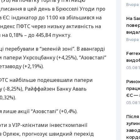
” (УБ) на початку торгів у п’ятницю
Вчора 
ідписання в цей день в Брюсселі Угоди про
РЕЙТИНГ ДЕБЕТОВИХ
ПУТІВНИ
КАРТОК
СТРАХУ
 ЄС: індикатор до 11:00 кв збільшився на
На Sa
повер
 індекс
ПФТС
через низьку активність на
ЩОМІСЯЧНИЙ ОГЛЯД
ВСІ СТРА
видал
 на 0,18% – до 445,84 пункту.
КЕШБЕКУ
Вчора
СТРАХОВ
ПУТІВНИКИ ПО
ці перебували в “зеленій зоні”. В авангарді
Ferre
БАНКІВСЬКИХ КАРТКАХ
ВІДГУКИ
 папери Укрсоцбанку (+4,25%), “Азовсталі”
КОМПАНІ
видоб
етзаводу (+2,19%).
05.08 1
ДОСТАВК
ФТС
найбільше подешевшали папери
Ринок
КОНТАКТ
 (-8,25%), Райффайзен Банку Аваль
працю
ЄС — 
0,32%).
05.08 1
лише акції “Азовсталі” (+0,4%).
Після
зупин
оти з
VIP
-клієнтами інвесткомпанії
завод
ав Орлюк, прогнозує швидкий перехід
корд