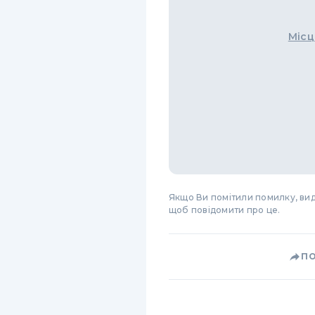
Місц
Якщо Ви помітили помилку, виді
щоб повідомити про це.
П