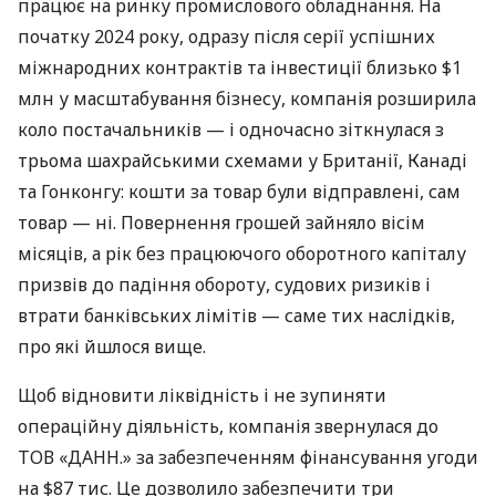
працює на ринку промислового обладнання. На
початку 2024 року, одразу після серії успішних
міжнародних контрактів та інвестиції близько $1
млн у масштабування бізнесу, компанія розширила
коло постачальників — і одночасно зіткнулася з
трьома шахрайськими схемами у Британії, Канаді
та Гонконгу: кошти за товар були відправлені, сам
товар — ні. Повернення грошей зайняло вісім
місяців, а рік без працюючого оборотного капіталу
призвів до падіння обороту, судових ризиків і
втрати банківських лімітів — саме тих наслідків,
про які йшлося вище.
Щоб відновити ліквідність і не зупиняти
операційну діяльність, компанія звернулася до
ТОВ «ДАНН.» за забезпеченням фінансування угоди
на $87 тис. Це дозволило забезпечити три