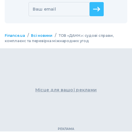
Ваш email
/
/
Finance.ua
Всі новини
ТОВ «ДАНН.»: судові справи,
комплаєнс та перевірка міжнародних угод
Місце для вашої реклами