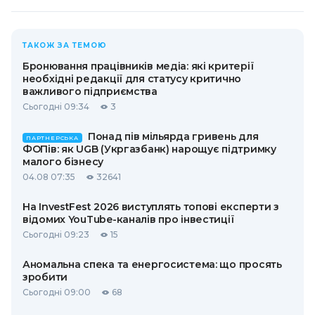
ТАКОЖ ЗА ТЕМОЮ
Бронювання працівників медіа: які критерії
необхідні редакції для статусу критично
важливого підприємства
Сьогодні 09:34
3
Понад пів мільярда гривень для
ПАРТНЕРСЬКА
ФОПів: як UGB (Укргазбанк) нарощує підтримку
малого бізнесу
04.08 07:35
32641
На InvestFest 2026 виступлять топові експерти з
відомих YouTube-каналів про інвестиції
Сьогодні 09:23
15
Аномальна спека та енергосистема: що просять
зробити
Сьогодні 09:00
68