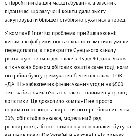
співробітників для масштабування, а власник
відзначає, що залучені кошти дали змогу
закуповувати більше і стабільно рухатися вперед.
У компанії Interlux проблема прийшла ззовні:
китайські фабрики-постачальники змінили умови
передоплати, а перекриття Суецького каналу
розтягнуло термін доставки з 35 до 90 днів. Бізнес
зіткнувся з браком обігових коштів саме тоді, коли
потрібно було утримувати обсяги поставок. ТОВ
«ДАНН.» забезпечив фінансування угоди на $500
тис., забезпечив п’ять поставок і повний супровід
логістики. Це дозволило компанії не просто
втримати позиції, а вирости: виторг збільшився на
30%, обіг стабілізувався, модельний ряд
розширився, а бізнес вийшов у нові канали збуту та
зміцнив позиції в Україні й на зовнішніх ринках.