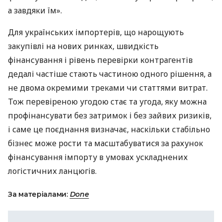
а завдяки їм».
Для українських імпортерів, що нарощують
закупівлі на нових ринках, швидкість
фінансування і рівень перевірки контрагентів
дедалі частіше стають частиною одного рішення, а
не двома окремими треками чи статтями витрат.
Тож перевіреною угодою стає та угода, яку можна
профінансувати без затримок і без зайвих ризиків,
і саме це поєднання визначає, наскільки стабільно
бізнес може рости та масштабуватися за рахунок
фінансування імпорту в умовах ускладнених
логістичних ланцюгів.
За матеріалами:
Done