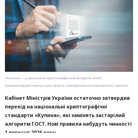
«Купина» — український криптографічний алгоритм, який
використовуватиметься для захисту кваліфікованих електронних підписів
Кабінет Міністрів України остаточно затвердив
перехід на національні криптографічні
стандарти «Купина», які замінять застарілий
алгоритм ГОСТ. Нові правила набудуть чинності
1 вересня 2026 року.