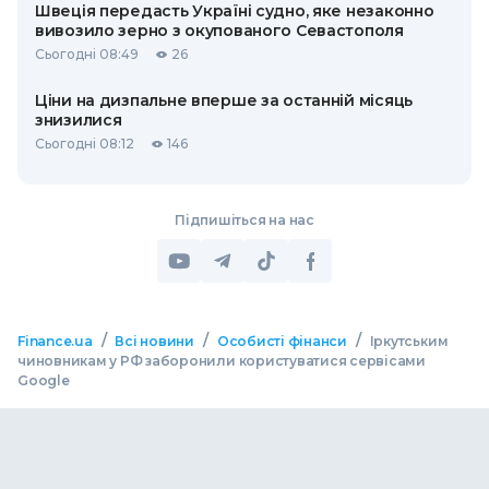
Швеція передасть Україні судно, яке незаконно
вивозило зерно з окупованого Севастополя
Сьогодні 08:49
26
Ціни на дизпальне вперше за останній місяць
знизилися
Сьогодні 08:12
146
Підпишіться на нас
/
/
/
Finance.ua
Всі новини
Особисті фінанси
Іркутським
чиновникам у РФ заборонили користуватися сервісами
Google