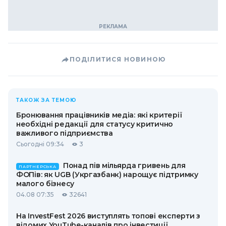
ПОДІЛИТИСЯ НОВИНОЮ
ТАКОЖ ЗА ТЕМОЮ
Бронювання працівників медіа: які критерії
необхідні редакції для статусу критично
важливого підприємства
Сьогодні 09:34
3
Понад пів мільярда гривень для
ПАРТНЕРСЬКА
ФОПів: як UGB (Укргазбанк) нарощує підтримку
малого бізнесу
04.08 07:35
32641
На InvestFest 2026 виступлять топові експерти з
відомих YouTube-каналів про інвестиції