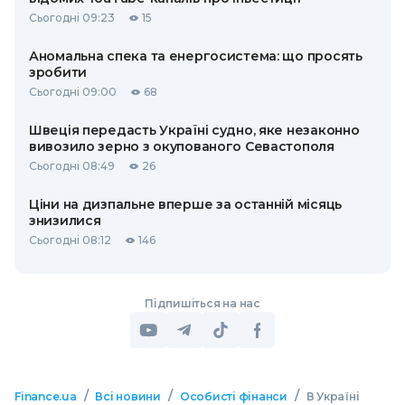
Сьогодні 09:23
15
Аномальна спека та енергосистема: що просять
зробити
Сьогодні 09:00
68
Швеція передасть Україні судно, яке незаконно
вивозило зерно з окупованого Севастополя
Сьогодні 08:49
26
Ціни на дизпальне вперше за останній місяць
знизилися
Сьогодні 08:12
146
Підпишіться на нас
/
/
/
Finance.ua
Всі новини
Особисті фінанси
В Україні