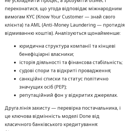
не ускладнити процес, а зрозуміти бізнес і
переконатися, що угода відповідає міжнародним
вимогам KYC (Know Your Customer — знай свого
клієнта) та AML (Anti-Money Laundering — протидія
відмиванню коштів). Аналізуються щонайменше:
юридична структура компанії та кінцеві
бенефіціарні власники;
історія діяльності та фінансова стабільність;
судові спори та відкриті провадження;
санкційні списки та статус політично
значущих осіб (PEP);
репутаційний фон у відкритих джерелах.
Друга лінія захисту — перевірка постачальника, і
це ключова відмінність моделі Done від
класичного банківського кредитування: