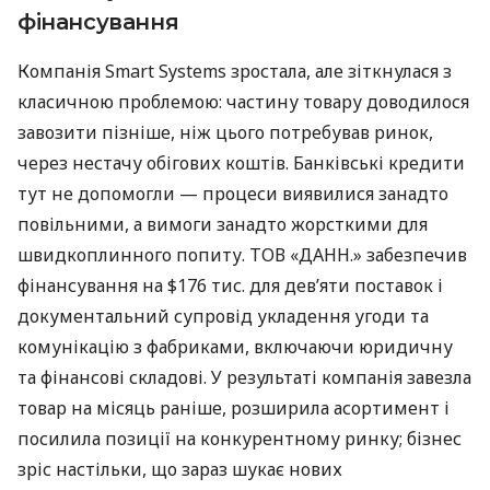
фінансування
Компанія Smart Systems зростала, але зіткнулася з
класичною проблемою: частину товару доводилося
завозити пізніше, ніж цього потребував ринок,
через нестачу обігових коштів. Банківські кредити
тут не допомогли — процеси виявилися занадто
повільними, а вимоги занадто жорсткими для
швидкоплинного попиту. ТОВ «ДАНН.» забезпечив
фінансування на $176 тис. для дев’яти поставок і
документальний супровід укладення угоди та
комунікацію з фабриками, включаючи юридичну
та фінансові складові. У результаті компанія завезла
товар на місяць раніше, розширила асортимент і
посилила позиції на конкурентному ринку; бізнес
зріс настільки, що зараз шукає нових