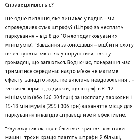
Справедливість є?
Ще одне питання, яке виникає у водіїв – чи
справедлива сума штрафу? (Штраф за несплату
паркування – від 8 до 18 неоподатковуваних
мінімумів). “Завдання законодавця – відбити охоту
переступати закон як у порушника, так і у
громадян, що вагаються. Водночас, покарання має
триматися середини: надто м’яке не матиме
ефекту, занадто жорстке викличе невдоволення”, –
зазначає юрист, додаючи, що штраф в 8 -12
мінімумів (або 136-204 грн) за несплату парковки і
15-18 мінімумів (255 і 306 грн) за заняття місця для
паркування інвалідів справедливе й ефективне.
“Зауважу також, що в багатьох країнах власники
машин трохи краще платять штрафи й більші,