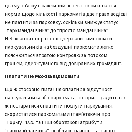
цьому зв’язку є важливий аспект: невиконання
норми щодо кількості паркоматів дає право водієві
не платити за парковку, оскільки знижує статус
“паркмайданчика” до “просто майданчика”.
Небажання операторів і держави замінювати
паркувальників на бездушні паркомати легко
пояснюється втратою контролю за потоком
грошей, одержуваного від довірливих громадян”.
Платити не можна відмовити
Що ж стосовно питання оплати за відсутності
паркувальника або паркомата, то юрист радить все
ж постаратися оплатити послуги паркування:
скористатися паркоматами (пам’ятаючи про
“норму” 1/20 та інші обов’язкові атрибути
“паркмайданчика”, особливо наявність знаків і