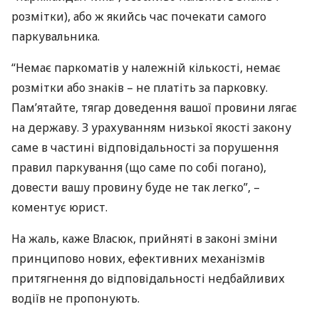
розмітки), або ж якийсь час почекати самого
паркувальника.
“Немає паркоматів у належній кількості, немає
розмітки або знаків – не платіть за парковку.
Пам’ятайте, тягар доведення вашої провини лягає
на державу. З урахуванням низької якості закону
саме в частині відповідальності за порушення
правил паркування (що саме по собі погано),
довести вашу провину буде не так легко”, –
коментує юрист.
На жаль, каже Власюк, прийняті в законі зміни
принципово нових, ефективних механізмів
притягнення до відповідальності недбайливих
водіїв не пропонують.