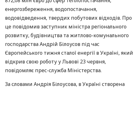
872,08 млн євро до сфер теплопостачання,
енергозбереження, водопостачання,
водовідведення, твердих побутових відходів. Про
це повідомив заступник міністра регіонального
розвитку, будівництва та житлово-комунального
господарства Андрій Білоусов під час
Європейського тижня сталої енергії в Україні, який
відкрив свою роботу у Львові 23 червня,
повідомляє прес-служба Міністерства.
За словами Андрія Білоусова, в Україні створена
Експертна робоча група високого рівня з питань
енергозбереження та енергоефективності у
житлово-комунальному секторі України, метою
якої є реалізація Програми підвищення
енергоефективності у житлово-комунальному
секторі України, яка готується Федеральним