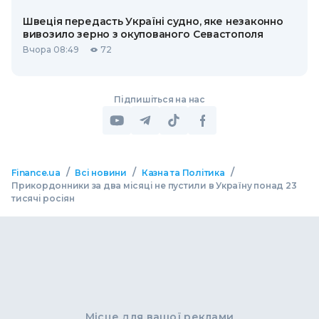
Швеція передасть Україні судно, яке незаконно
вивозило зерно з окупованого Севастополя
Вчора 08:49
72
Підпишіться на нас
/
/
/
Finance.ua
Всі новини
Казна та Політика
Прикордонники за два місяці не пустили в Україну понад 23
тисячі росіян
Місце для вашої реклами