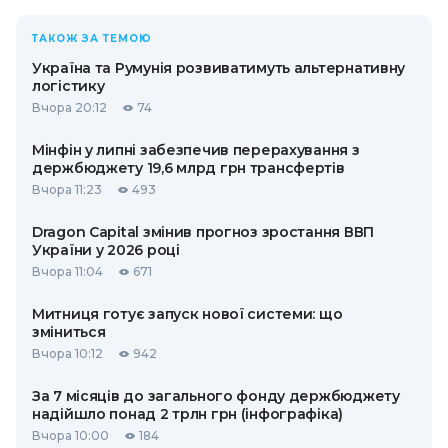
ТАКОЖ ЗА ТЕМОЮ
Україна та Румунія розвиватимуть альтернативну
логістику
Вчора 20:12
74
Мінфін у липні забезпечив перерахування з
держбюджету 19,6 млрд грн трансфертів
Вчора 11:23
493
Dragon Capital змінив прогноз зростання ВВП
України у 2026 році
Вчора 11:04
671
Митниця готує запуск нової системи: що
зміниться
Вчора 10:12
942
За 7 місяців до загального фонду держбюджету
надійшло понад 2 трлн грн (інфографіка)
Вчора 10:00
184