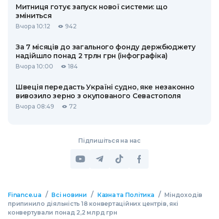
Митниця готує запуск нової системи: що
зміниться
Вчора 10:12
942
За 7 місяців до загального фонду держбюджету
надійшло понад 2 трлн грн (інфографіка)
Вчора 10:00
184
Швеція передасть Україні судно, яке незаконно
вивозило зерно з окупованого Севастополя
Вчора 08:49
72
Підпишіться на нас
/
/
/
Finance.ua
Всі новини
Казна та Політика
Міндоходів
припинило діяльність 18 конвертаційних центрів, які
конвертували понад 2,2 млрд грн