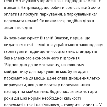
Delo.UA з’ясувало у юристів, які “підводні камені” є
в законі. Наприклад, що робити водієві, який хоче
оплатити послуги паркування, а паркувальника/
паркомата немає? Як виявилося, подібна діра в
законі не одна.
Як зазначає юрист Віталій Власюк, перше, що
кидається в очі – тяжіння українського законодавця
гарантувати підвищення соціальних стандартів
без належного економічного підґрунтя.
“Відповідно до вимог закону, на кожному
майданчику для паркування має бути один
паркомат на 20 місць. Дане співвідношення легко
вирахувати, якщо вимагати у паркувальника
паспорт на майданчик. Водночас, за вже чотири
роки дії цієї норми необхідної кількості
паркоматів так і не з’явилося, – говорить юрист. – У