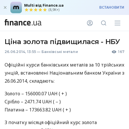
Multi від Finance.ua
ВСТАНОВИТИ
(8,9K+)
Ціна золота підвищилася - НБУ
26.06.2014, 13:55
—
Банківські метали
167
Офіційні курси банківських металів за 10 трiйських
унцій, встановлені Національним банком України з
26.06.2014, складають:
Золото – 156000.07
UAH
( + )
Срiбло – 2471.74
UAH
( – )
Платина – 173663.82
UAH
( + )
З початку місяця офіційний курс золота