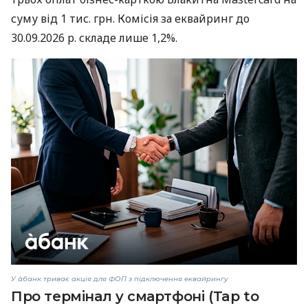
суму від 1 тис. грн. Комісія за еквайринг до
30.09.2026 р. складе лише 1,2%.
У àбанк триває акція для ФОП з підключення еквайрингу
Про термінал у смартфоні (Tap to