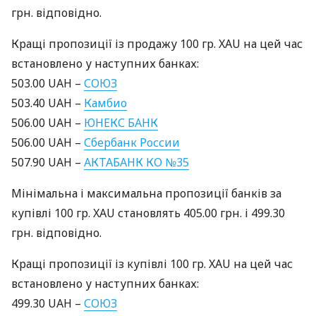
грн. відповідно.
Кращі пропозиції із продажу 100 гр.
XAU
на цей час
встановлено у наступних банках:
503.00
UAH
–
СОЮЗ
503.40
UAH
–
Камбио
506.00
UAH
–
ЮНЕКС
БАНК
506.00
UAH
–
Сбербанк России
507.90
UAH
–
АКТАБАНК
КО №35
Мінімальна і максимальна пропозиції банків за
купівлі 100 гр.
XAU
становлять 405.00 грн. і 499.30
грн. відповідно.
Кращі пропозиції із купівлі 100 гр.
XAU
на цей час
встановлено у наступних банках:
499.30
UAH
–
СОЮЗ