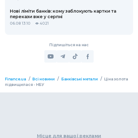
Нові ліміти банків: кому заблокують картки та
перекази вже у серпні
06.08 13:10
4021
Підпишіться на нас
/
/
/
Finance.ua
Всі новини
Банківські метали
Ціна золота
підвищилася - НБУ
Місце для вашої реклами