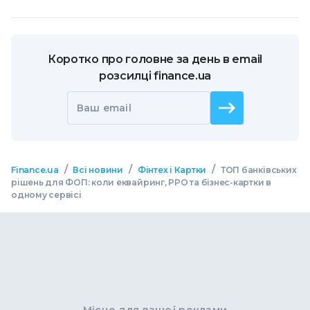
Коротко про головне за день в email
розсилці finance.ua
Ваш email
/
/
/
Finance.ua
Всі новини
Фінтех і Картки
ТОП банківських
рішень для ФОП: коли еквайринг, РРО та бізнес-картки в
одному сервісі