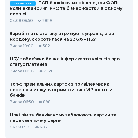
ТОП банківських рішень для ФОП:
ПАРТНЕРСЬКА
коли еквайринг, РРО та бізнес-картки в одному
сервісі
04.08 06:50
28119
Заробітна плата, яку отримують українці з-за
кордону, скоротилася на 23,6% - НБУ
Вчора 10:00
582
НБУ зобов’яже банки інформувати клієнтів про
статус платежів
Вчора 08:02
2621
Топ-5 преміальних карток з привілеями: які
переваги можуть отримати нині VIP-клієнти
банків
Вчора 06:50
898
Нові ліміти банків: кому заблокують картки та
перекази вже у серпні
06.08 13:10
4021