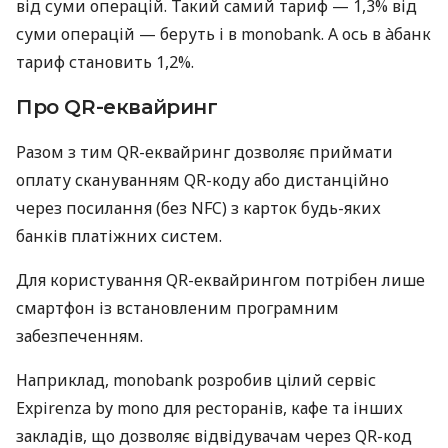
від суми операцій. Такий самий тариф — 1,3% від
суми операцій — беруть і в monobank. А ось в àбанк
тариф становить 1,2%.
Про QR-еквайринг
Разом з тим QR-еквайринг дозволяє приймати
оплату скануванням QR-коду або дистанційно
через посилання (без NFC) з карток будь-яких
банків платіжних систем.
Для користування QR-еквайрингом потрібен лише
смартфон із встановленим програмним
забезпеченням.
Наприклад, monobank розробив цілий сервіс
Expirenza by mono для ресторанів, кафе та інших
закладів, що дозволяє відвідувачам через QR-код