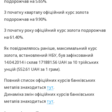
подорожчав на 5.65%.
З початку кварталу офіційний курс золота
подорожчав на 9.90%.
З початку року офіційний курс золота подорожчав
на 61.40%.
Як повідомлялось раніше, максимальний курс
золота, встановлений
НБУ
, був зафіксований
14.04.2014 і склав 171881.56
UAH
за 10 трiйських
унцій (552.61
UAH
за 1 грам).
Повний список офіційних курсів банківських
металів знаходиться
тут
.
Динаміка змін офіційних курсів банківських
металів знаходиться
тут
.