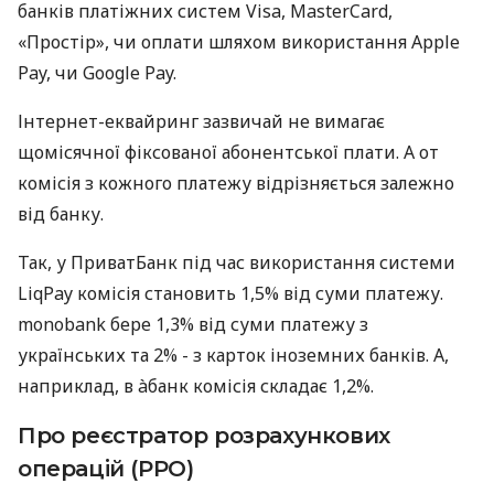
банків платіжних систем Visa, MasterCard,
«Простір», чи оплати шляхом використання Apple
Pay, чи Google Pay.
Інтернет-еквайринг зазвичай не вимагає
щомісячної фіксованої абонентської плати. А от
комісія з кожного платежу відрізняється залежно
від банку.
Так, у ПриватБанк під час використання системи
LiqPay комісія становить 1,5% від суми платежу.
monobank бере 1,3% від суми платежу з
українських та 2% - з карток іноземних банків. А,
наприклад, в àбанк комісія складає 1,2%.
Про реєстратор розрахункових
операцій (РРО)