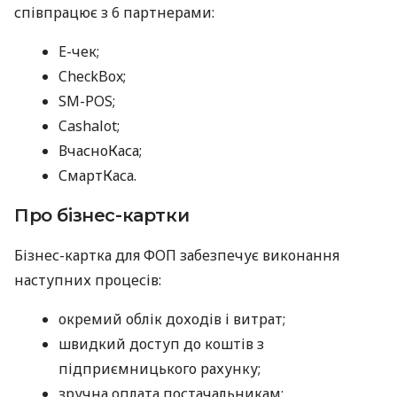
співпрацює з 6 партнерами:
E-чек;
CheckBox;
SM-POS;
Cashalot;
ВчасноКаса;
СмартКаса.
Про бізнес-картки
Бізнес-картка для ФОП забезпечує виконання
наступних процесів:
окремий облік доходів і витрат;
швидкий доступ до коштів з
підприємницького рахунку;
зручна оплата постачальникам;