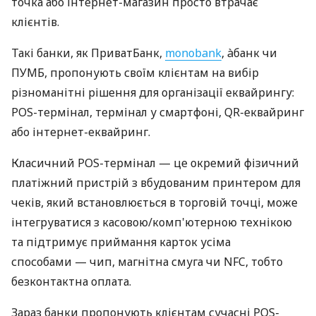
точка або інтернет-магазин просто втрачає
клієнтів.
Такі банки, як ПриватБанк,
monobank
, àбанк чи
ПУМБ, пропонують своїм клієнтам на вибір
різноманітні рішення для організації еквайрингу:
POS-термінал, термінал у смартфоні, QR-еквайринг
або інтернет-еквайринг.
Класичний POS-термінал — це окремий фізичний
платіжний пристрій з вбудованим принтером для
чеків, який встановлюється в торговій точці, може
інтегруватися з касовою/комп'ютерною технікою
та підтримує приймання карток усіма
способами — чип, магнітна смуга чи NFC, тобто
безконтактна оплата.
Зараз банки пропонують клієнтам сучасні POS-