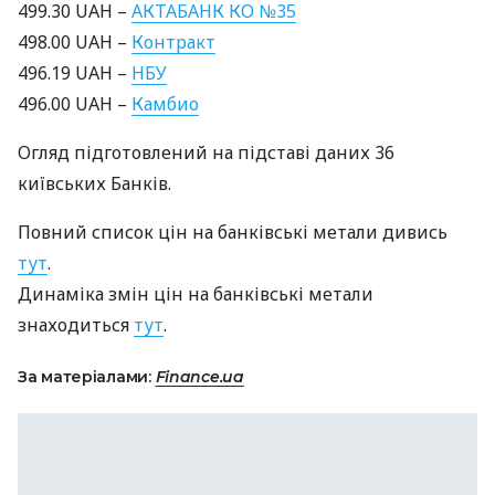
499.30
UAH
–
АКТАБАНК
КО №35
498.00
UAH
–
Контракт
496.19
UAH
–
НБУ
496.00
UAH
–
Камбио
Огляд підготовлений на підставі даних 36
київських Банків.
Повний список цін на банківські метали дивись
тут
.
Динаміка змін цін на банківські метали
знаходиться
тут
.
За матеріалами:
Finance.ua