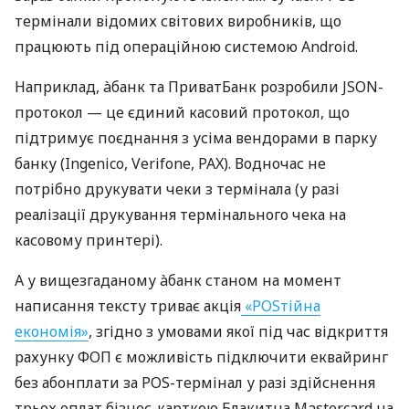
термінали відомих світових виробників, що
працюють під операційною системою Android.
Наприклад, àбанк та ПриватБанк розробили JSON-
протокол — це єдиний касовий протокол, що
підтримує поєднання з усіма вендорами в парку
банку (Ingenico, Verifone, PAX). Водночас не
потрібно друкувати чеки з термінала (у разі
реалізації друкування термінального чека на
касовому принтері).
А у вищезгаданому àбанк станом на момент
написання тексту триває акція
«POSтійна
економія»
, згідно з умовами якої під час відкриття
рахунку ФОП є можливість підключити еквайринг
без абонплати за POS-термінал у разі здійснення
трьох оплат бізнес-карткою Блакитна Mastercard на