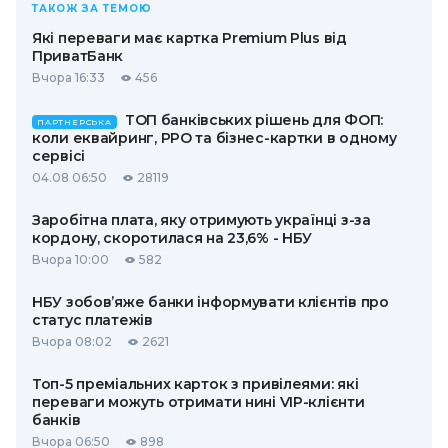
ТАКОЖ ЗА ТЕМОЮ
Які переваги має картка Premium Plus від
ПриватБанк
Вчора 16:33
456
ТОП банківських рішень для ФОП:
ПАРТНЕРСЬКА
коли еквайринг, РРО та бізнес-картки в одному
сервісі
04.08 06:50
28119
Заробітна плата, яку отримують українці з-за
кордону, скоротилася на 23,6% - НБУ
Вчора 10:00
582
НБУ зобов’яже банки інформувати клієнтів про
статус платежів
Вчора 08:02
2621
Топ-5 преміальних карток з привілеями: які
переваги можуть отримати нині VIP-клієнти
банків
Вчора 06:50
898