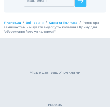
Ваш email
/
/
/
Finance.ua
Всі новини
Казна та Політика
Роснадра
закликають мінімізувати видобуток копалин в Криму для
"збереження його унікальності"
Місце для вашої реклами