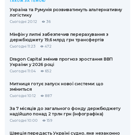
ТАКОЖ ЗА ТЕМОЮ
Україна та Румунія розвиватимуть альтернативну
логістику
Сьогодні 20:12
36
Мінфін у липні забезпечив перерахування з
держбюджету 19,6 млрд грн трансфертів
Сьогодні 11:23
472
Dragon Capital змінив прогноз зростання ВВП
України у 2026 році
Сьогодні 11:04
652
Митниця готує запуск нової системи: що
зміниться
Сьогодні 10:12
887
За 7 місяців до загального фонду держбюджету
надійшло понад 2 трлн грн (інфографіка)
Сьогодні 10:00
159
Швеція передасть Україні судно, яке незаконно