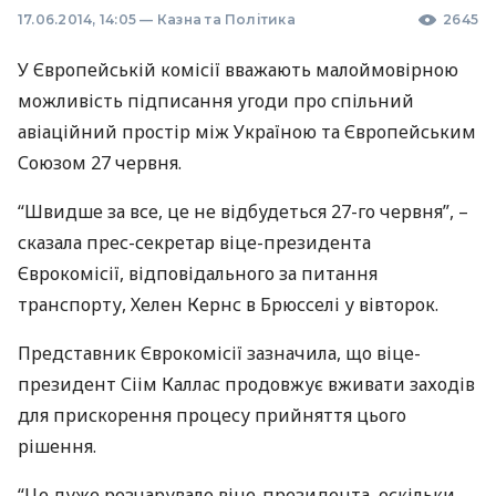
17.06.2014, 14:05
—
Казна та Політика
2645
У Європейській комісії вважають малоймовірною
можливість підписання угоди про спільний
авіаційний простір між Україною та Європейським
Союзом 27 червня.
“Швидше за все, це не відбудеться 27-го червня”, –
сказала прес-секретар віце-президента
Єврокомісії, відповідального за питання
транспорту, Хелен Кернс в Брюсселі у вівторок.
Представник Єврокомісії зазначила, що віце-
президент Сіім Каллас продовжує вживати заходів
для прискорення процесу прийняття цього
рішення.
“Це дуже розчарувало віце-президента, оскільки