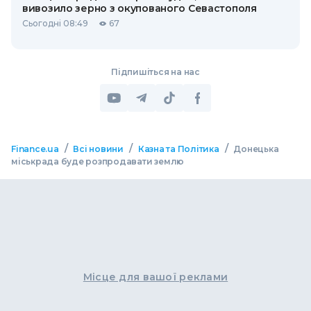
вивозило зерно з окупованого Севастополя
Сьогодні 08:49
67
Підпишіться на нас
/
/
/
Finance.ua
Всі новини
Казна та Політика
Донецька
міськрада буде розпродавати землю
Місце для вашої реклами