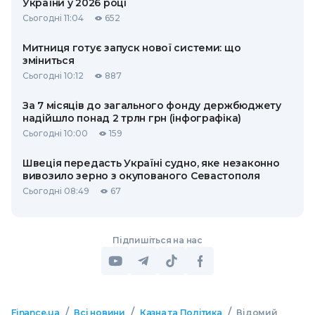
України у 2026 році
Сьогодні 11:04
652
Митниця готує запуск нової системи: що
зміниться
Сьогодні 10:12
887
За 7 місяців до загального фонду держбюджету
надійшло понад 2 трлн грн (інфографіка)
Сьогодні 10:00
159
Швеція передасть Україні судно, яке незаконно
вивозило зерно з окупованого Севастополя
Сьогодні 08:49
67
Підпишіться на нас
/
/
/
Finance.ua
Всі новини
Казна та Політика
Відомий