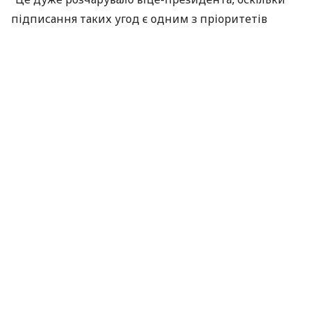
підписання таких угод є одним з пріоритетів
діяльності Комісії”, – зазначила Х.Кернс.
Як повідомлялося, Україна і ЄС планували
підписати угоду про спільний авіаційний простір
5 червня цього року в рамках засідання Ради
міністрів з питань транспорту ЄС, проте в
результаті міністри навіть не обговорювали це
питання. Пізніше планувалося перенести
підписання на 27 червня, коли також планується
підписати економічну частину угоди про
асоціацію між ЄС і Україною.
За матеріалами:
Інтерфакс-Україна
ПОДІЛИТИСЯ НОВИНОЮ