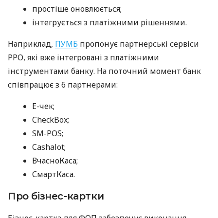
простіше оновлюється;
інтегрується з платіжними рішеннями.
Наприклад,
ПУМБ
пропонує партнерські сервіси
РРО, які вже інтегровані з платіжними
інструментами банку. На поточний момент банк
співпрацює з 6 партнерами:
E-чек;
CheckBox;
SM-POS;
Cashalot;
ВчасноКаса;
СмартКаса.
Про бізнес-картки
Бізнес-картка для ФОП забезпечує виконання