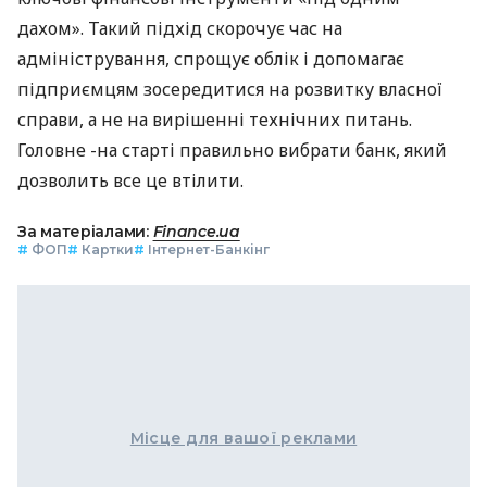
дахом». Такий підхід скорочує час на
адміністрування, спрощує облік і допомагає
підприємцям зосередитися на розвитку власної
справи, а не на вирішенні технічних питань.
Головне -на старті правильно вибрати банк, який
дозволить все це втілити.
За матеріалами:
Finance.ua
#
ФОП
#
Картки
#
Інтернет-Банкінг
Місце для вашої реклами