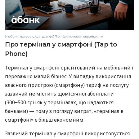
У àбанк триває акція для ФОП з підключення еквайрингу
Про термінал у смартфоні (Tap to
Phone)
Термінал у смартфоні орієнтований на мобільний і
переважно малий бізнес. У випадку використання
власного пристрою (смартфону) тариф на послугу
зазвичай не містить щомісячної абонплати
(300−500 грн як у терміналах, що надаються
банками) — тому з погляду витрат, «термінал в
смартфоні» є більш економним.
Зазвичай термінал у смартфоні використовується