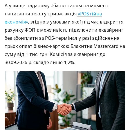
А у вищезгаданому àбанк станом на момент
написання тексту триває акція
«POSтійна
економія»
, згідно з умовами якої під час відкриття
рахунку ФОП є можливість підключити еквайринг
без абонплати за POS-термінал у разі здійснення
трьох оплат бізнес-карткою Блакитна Mastercard на
суму від 1 тис. грн. Комісія за еквайринг до
30.09.2026 р. складе лише 1,2%.