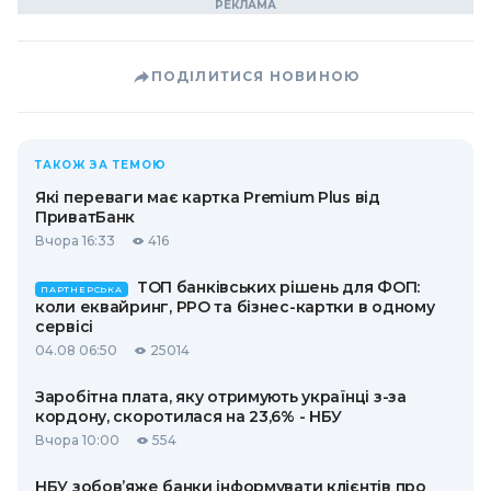
ПОДІЛИТИСЯ НОВИНОЮ
ТАКОЖ ЗА ТЕМОЮ
Які переваги має картка Premium Plus від
ПриватБанк
Вчора 16:33
416
ТОП банківських рішень для ФОП:
ПАРТНЕРСЬКА
коли еквайринг, РРО та бізнес-картки в одному
сервісі
04.08 06:50
25014
Заробітна плата, яку отримують українці з-за
кордону, скоротилася на 23,6% - НБУ
Вчора 10:00
554
НБУ зобов’яже банки інформувати клієнтів про