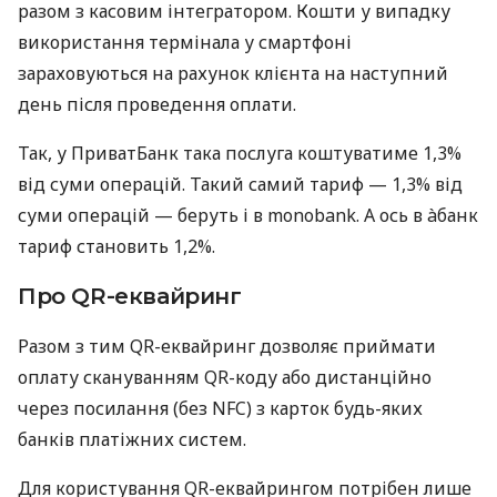
разом з касовим інтегратором. Кошти у випадку
використання термінала у смартфоні
зараховуються на рахунок клієнта на наступний
день після проведення оплати.
Так, у ПриватБанк така послуга коштуватиме 1,3%
від суми операцій. Такий самий тариф — 1,3% від
суми операцій — беруть і в monobank. А ось в àбанк
тариф становить 1,2%.
Про QR-еквайринг
Разом з тим QR-еквайринг дозволяє приймати
оплату скануванням QR-коду або дистанційно
через посилання (без NFC) з карток будь-яких
банків платіжних систем.
Для користування QR-еквайрингом потрібен лише