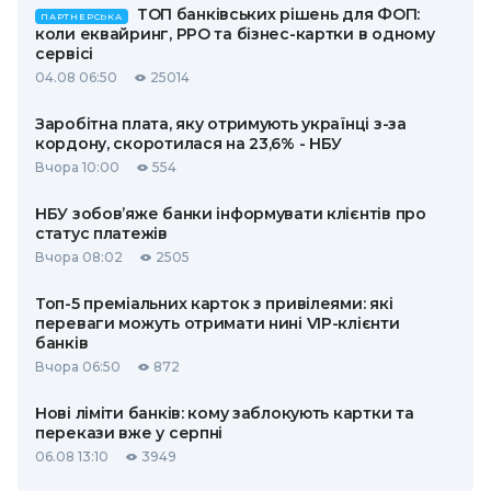
ТОП банківських рішень для ФОП:
ПАРТНЕРСЬКА
коли еквайринг, РРО та бізнес-картки в одному
сервісі
04.08 06:50
25014
Заробітна плата, яку отримують українці з-за
кордону, скоротилася на 23,6% - НБУ
Вчора 10:00
554
НБУ зобов’яже банки інформувати клієнтів про
статус платежів
Вчора 08:02
2505
Топ-5 преміальних карток з привілеями: які
переваги можуть отримати нині VIP-клієнти
банків
Вчора 06:50
872
Нові ліміти банків: кому заблокують картки та
перекази вже у серпні
06.08 13:10
3949