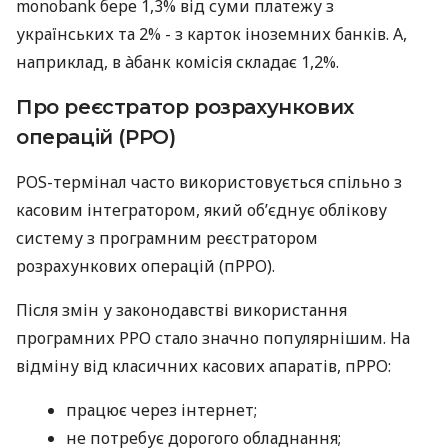
monobank бере 1,3% від суми платежу з
українських та 2% - з карток іноземних банків. А,
наприклад, в àбанк комісія складає 1,2%.
Про реєстратор розрахункових
операцій (РРО)
POS-термінал часто використовується спільно з
касовим інтегратором, який об’єднує облікову
систему з програмним реєстратором
розрахункових операцій (пРРО).
Після змін у законодавстві використання
програмних РРО стало значно популярнішим. На
відміну від класичних касових апаратів, пРРО:
працює через інтернет;
не потребує дорогого обладнання;