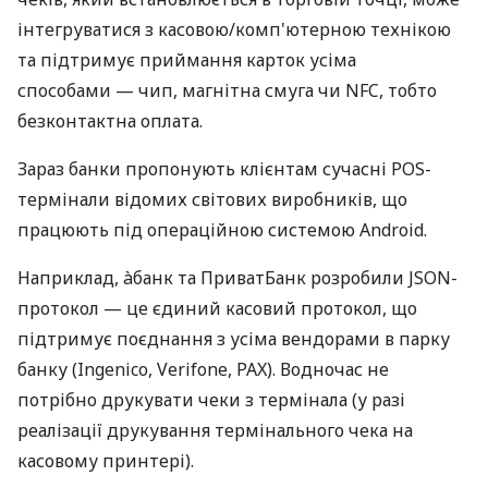
інтегруватися з касовою/комп'ютерною технікою
та підтримує приймання карток усіма
способами — чип, магнітна смуга чи NFC, тобто
безконтактна оплата.
Зараз банки пропонують клієнтам сучасні POS-
термінали відомих світових виробників, що
працюють під операційною системою Android.
Наприклад, àбанк та ПриватБанк розробили JSON-
протокол — це єдиний касовий протокол, що
підтримує поєднання з усіма вендорами в парку
банку (Ingenico, Verifone, PAX). Водночас не
потрібно друкувати чеки з термінала (у разі
реалізації друкування термінального чека на
касовому принтері).