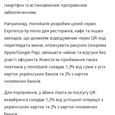
смартфон із встановленим програмним
забезпеченням.
Наприклад, monobank розробив цілий сервіс
Expirenza by mono для ресторанів, кафе та інших
закладів, що дозволяє відвідувачам через QR-код
переглядати меню, оплачувати рахунок (зокрема
Apple/Google Pay), залишати чайові та відгуки без
участі офіціанта. Комісія за приймання таких
платежів у monobank складає 1,3% від суми з усіх
карток українських банків та 2% з карток
іноземних банків.
Для порівняння, у àбанк плата за послугу QR-
еквайринга складає 1,2% від успішної операції з
українських карток та 2% з карток іноземних
банків.