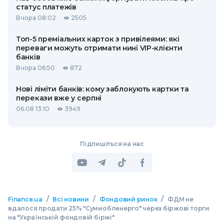
статус платежів
Вчора 08:02
2505
Топ-5 преміальних карток з привілеями: які
переваги можуть отримати нині VIP-клієнти
банків
Вчора 06:50
872
Нові ліміти банків: кому заблокують картки та
перекази вже у серпні
06.08 13:10
3949
Підпишіться на нас
/
/
/
Finance.ua
Всі новини
Фондовий ринок
ФДМ не
вдалося продати 25% "Сумиобленерго" через біржові торги
на "Українській фондовій біржі"