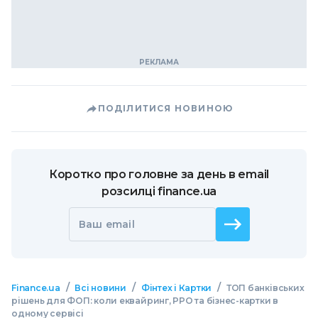
ПОДІЛИТИСЯ НОВИНОЮ
Коротко про головне за день в email
розсилці finance.ua
Ваш email
/
/
/
Finance.ua
Всі новини
Фінтех і Картки
ТОП банківських
рішень для ФОП: коли еквайринг, РРО та бізнес-картки в
одному сервісі