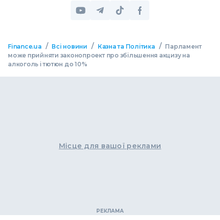
/
/
/
Finance.ua
Всі новини
Казна та Політика
Парламент
може прийняти законопроект про збільшення акцизу на
алкоголь і тютюн до 10%
Місце для вашої реклами