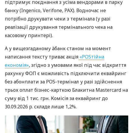
підтримує поєднання з усіма вендорами в парку
банку (Ingenico, Verifone, PAX). Водночас не
потрібно друкувати чеки з термінала (у разі
реалізації друкування термінального чека на
касовому принтері).
А у вищезгаданому àбанк станом на момент
написання тексту триває акція
«POSтійна
економія»
, згідно з умовами якої під час відкриття
рахунку ФОП є можливість підключити еквайринг
без абонплати за POS-термінал у разі здійснення
трьох оплат бізнес-карткою Блакитна Mastercard на
суму від 1 тис. грн. Комісія за еквайринг до
30.09.2026 р. складе лише 1,2%.