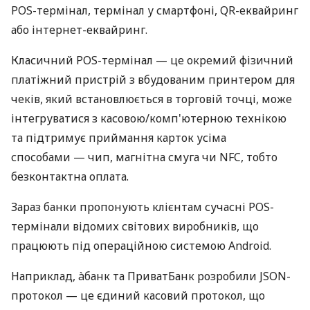
POS-термінал, термінал у смартфоні, QR-еквайринг
або інтернет-еквайринг.
Класичний POS-термінал — це окремий фізичний
платіжний пристрій з вбудованим принтером для
чеків, який встановлюється в торговій точці, може
інтегруватися з касовою/комп'ютерною технікою
та підтримує приймання карток усіма
способами — чип, магнітна смуга чи NFC, тобто
безконтактна оплата.
Зараз банки пропонують клієнтам сучасні POS-
термінали відомих світових виробників, що
працюють під операційною системою Android.
Наприклад, àбанк та ПриватБанк розробили JSON-
протокол — це єдиний касовий протокол, що