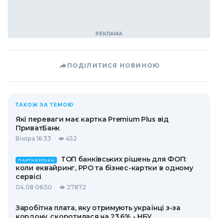
ПОДІЛИТИСЯ НОВИНОЮ
ТАКОЖ ЗА ТЕМОЮ
Які переваги має картка Premium Plus від
ПриватБанк
Вчора 16:33
452
ТОП банківських рішень для ФОП:
ПАРТНЕРСЬКА
коли еквайринг, РРО та бізнес-картки в одному
сервісі
04.08 06:50
27872
Заробітна плата, яку отримують українці з-за
кордону, скоротилася на 23,6% - НБУ