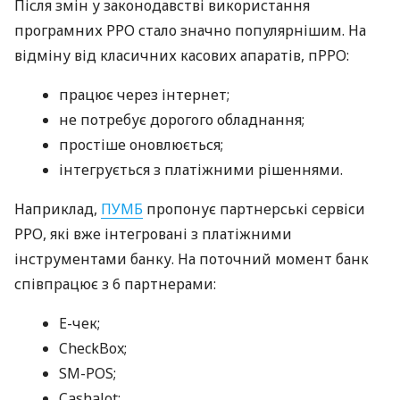
Після змін у законодавстві використання
програмних РРО стало значно популярнішим. На
відміну від класичних касових апаратів, пРРО:
працює через інтернет;
не потребує дорогого обладнання;
простіше оновлюється;
інтегрується з платіжними рішеннями.
Наприклад,
ПУМБ
пропонує партнерські сервіси
РРО, які вже інтегровані з платіжними
інструментами банку. На поточний момент банк
співпрацює з 6 партнерами:
E-чек;
CheckBox;
SM-POS;
Cashalot;