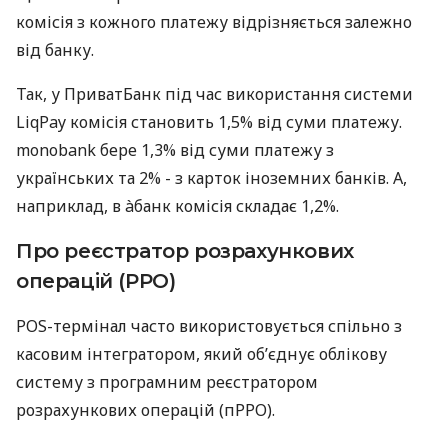
комісія з кожного платежу відрізняється залежно
від банку.
Так, у ПриватБанк під час використання системи
LiqPay комісія становить 1,5% від суми платежу.
monobank бере 1,3% від суми платежу з
українських та 2% - з карток іноземних банків. А,
наприклад, в àбанк комісія складає 1,2%.
Про реєстратор розрахункових
операцій (РРО)
POS-термінал часто використовується спільно з
касовим інтегратором, який об’єднує облікову
систему з програмним реєстратором
розрахункових операцій (пРРО).