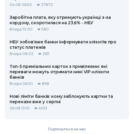
04.08 06:50
27872
Заробітна плата, яку отримують українці з-за
кордону, скоротилася на 23,6% - НБУ
Вчора 10:00
580
НБУ зобов’яже банки інформувати клієнтів про
статус платежів
Вчора 08:02
2611
Топ-5 преміальних карток з привілеями: які
переваги можуть отримати нині VIP-клієнти
банків
Вчора 06:50
898
Нові ліміти банків: кому заблокують картки та
перекази вже у серпні
06.08 13:10
4013
Підпишіться на нас