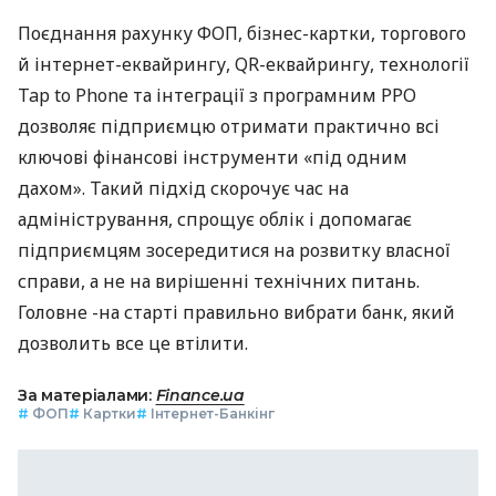
Поєднання рахунку ФОП, бізнес-картки, торгового
й інтернет-еквайрингу, QR-еквайрингу, технології
Tap to Phone та інтеграції з програмним РРО
дозволяє підприємцю отримати практично всі
ключові фінансові інструменти «під одним
дахом». Такий підхід скорочує час на
адміністрування, спрощує облік і допомагає
підприємцям зосередитися на розвитку власної
справи, а не на вирішенні технічних питань.
Головне -на старті правильно вибрати банк, який
дозволить все це втілити.
За матеріалами:
Finance.ua
#
ФОП
#
Картки
#
Інтернет-Банкінг