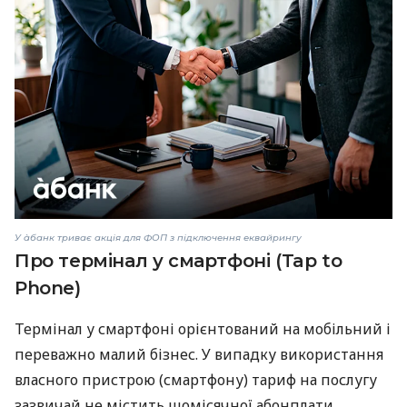
У àбанк триває акція для ФОП з підключення еквайрингу
Про термінал у смартфоні (Tap to
Phone)
Термінал у смартфоні орієнтований на мобільний і
переважно малий бізнес. У випадку використання
власного пристрою (смартфону) тариф на послугу
зазвичай не містить щомісячної абонплати