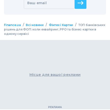
Ваш email
/
/
/
Finance.ua
Всі новини
Фінтех і Картки
ТОП банківських
рішень для ФОП: коли еквайринг, РРО та бізнес-картки в
одному сервісі
Місце для вашої реклами