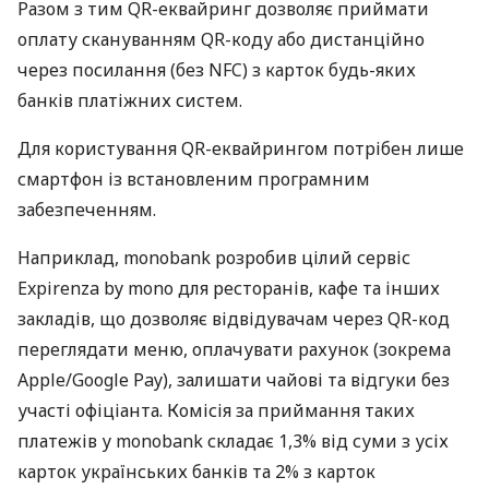
Разом з тим QR-еквайринг дозволяє приймати
оплату скануванням QR-коду або дистанційно
через посилання (без NFC) з карток будь-яких
банків платіжних систем.
Для користування QR-еквайрингом потрібен лише
смартфон із встановленим програмним
забезпеченням.
Наприклад, monobank розробив цілий сервіс
Expirenza by mono для ресторанів, кафе та інших
закладів, що дозволяє відвідувачам через QR-код
переглядати меню, оплачувати рахунок (зокрема
Apple/Google Pay), залишати чайові та відгуки без
участі офіціанта. Комісія за приймання таких
платежів у monobank складає 1,3% від суми з усіх
карток українських банків та 2% з карток