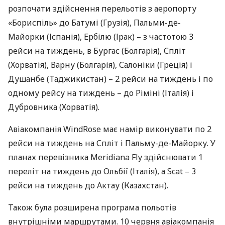
розпочати здійснення перельотів з аеропорту
«Бориспіль» до Батумі (Грузія), Пальми-де-
Майорки (Іспанія), Ербілю (Ірак) – з частотою 3
рейси на тиждень, в Бургас (Болгарія), Спліт
(Хорватія), Варну (Болгарія), Салоніки (Греція) і
Душанбе (Таджикистан) – 2 рейси на тиждень і по
одному рейсу на тиждень – до Ріміні (Італія) і
Дубровника (Хорватія).
Авіакомпанія WindRose має намір виконувати по 2
рейси на тиждень на Спліт і Пальму-де-Майорку. У
планах перевізника Meridiana Fly здійснювати 1
переліт на тиждень до Ольбії (Італія), а Scat – 3
рейси на тиждень до Актау (Казахстан).
Також була розширена програма польотів
внутрішніми маршрутами. 10 червня авіакомпанія