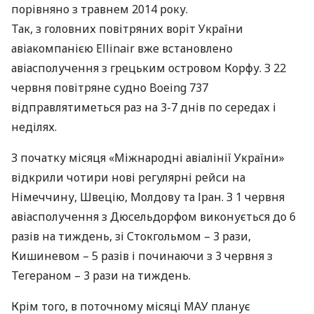
порівняно з травнем 2014 року.
Так, з головних повітряних воріт України
авіакомпанією Ellinair вже встановлено
авіасполучення з грецьким островом Корфу. З 22
червня повітряне судно Boeing 737
відправлятиметься раз на 3-7 днів по середах і
неділях.
З початку місяця «Міжнародні авіалінії України»
відкрили чотири нові регулярні рейси на
Німеччину, Швецію, Молдову та Іран. З 1 червня
авіасполучення з Дюсельдорфом виконується до 6
разів на тиждень, зі Стокгольмом – 3 рази,
Кишиневом – 5 разів і починаючи з 3 червня з
Тегераном – 3 рази на тиждень.
Крім того, в поточному місяці
МАУ
планує