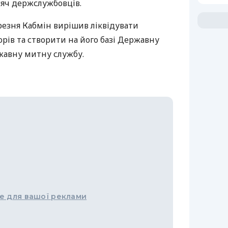
сяч держслужбовців.
резня Кабмін вирішив ліквідувати
орів та створити на його базі Державну
жавну митну службу.
е для вашої реклами