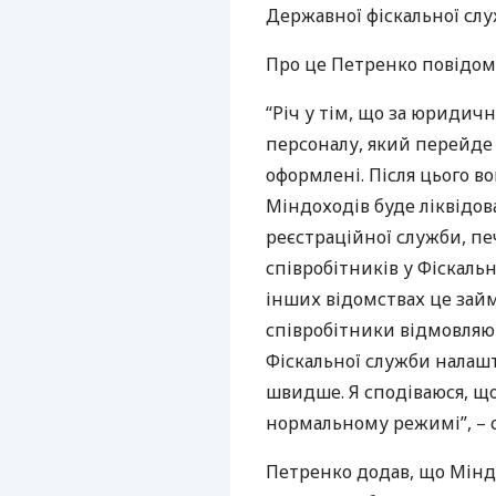
Державної фіскальної служ
Про це Петренко повідоми
“Річ у тім, що за юриди
персоналу, який перейде 
оформлені. Після цього в
Міндоходів буде ліквідова
реєстраційної служби, пе
співробітників у Фіскальн
інших відомствах це займа
співробітники відмовляю
Фіскальної служби налаш
швидше. Я сподіваюся, що 
нормальному режимі”, – с
Петренко додав, що Міндо