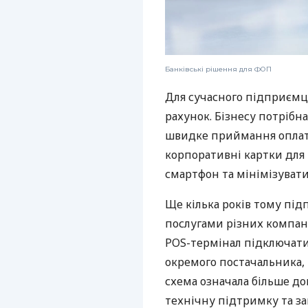
Банківські рішення для ФОП
Для сучасного підприємц
рахунок. Бізнесу потрібна
швидке приймання оплат,
корпоративні картки для 
смартфон та мінімізувати
Ще кілька років тому пі
послугами різних компані
POS-термінал підключати
окремого постачальника, 
схема означала більше дог
технічну підтримку та за