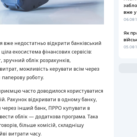
забло
вже у
06.08 1
Як пр
війсь
я вже недостатньо відкрити банківський
05.08 1
 ціла екосистема фінансових сервісів:
 зручний облік розрахунків,
витрат, можливість керувати всім через
 паперову роботу.
дприємцю часто доводилося користуватися
й. Рахунок відкривати в одному банку,
 через інший банк, ПРРО купувати в
вести облік — додаткова програма. Така
оворів, більше комісій, складнішу
йві витрати часу.