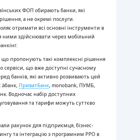
аїнських ФОП обирають банки, які
ішення, а не окремі послуги.
оляє отримати всі основні інструменти в
ня ними здійснювати через мобільний
анкінг.
 що пропонують такі комплексні рішення
ро сервіси, що вже доступні сучасному
ред банків, які активно розвивають цей
 àбанк,
ПриватБанк
, monobank, ПУМБ,
нк. Водночас набір доступних
луговування та тарифи можуть суттєво
нали рахунок для підприємця, бізнес-
рингу та інтеграцію з програмним РРО в