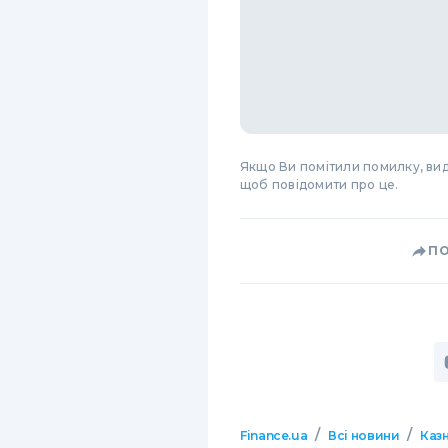
Якщо Ви помітили помилку, виді
щоб повідомити про це.
П
/
/
Finance.ua
Всі новини
Казн