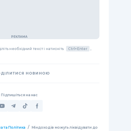
літь необхідний текст і натисніть
Ctrl+Enter
,
ОДІЛИТИСЯ НОВИНОЮ
Підпишіться на нас
/
а та Політика
Міндоходів можуть ліквідувати до