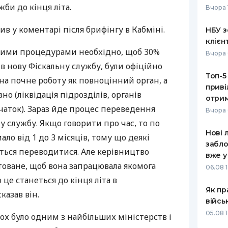
би до кінця літа.
Вчора 
РЕЙТИНГ ДЕБЕТОВИХ
ПУТІВНИ
КАРТОК
СТРАХУ
в у коментарі після брифінгу в Кабміні.
НБУ з
клієн
ЩОМІСЯЧНИЙ ОГЛЯД
ВСІ СТРА
чними процедурами необхідно, щоб 30%
Вчора 
КЕШБЕКУ
в нову Фіскальну службу, були офіційно
СТРАХОВ
Топ-5
ПУТІВНИКИ ПО
она почне роботу як повноцінний орган, а
приві
БАНКІВСЬКИХ КАРТКАХ
ВІДГУКИ
но (ліквідація підрозділів, органів
КОМПАНІ
отрим
чаток). Зараз йде процес переведення
Вчора 
ДОСТАВК
у службу. Якщо говорити про час, то по
Нові 
ло від 1 до 3 місяців, тому що деякі
КОНТАКТ
забло
ться переводитися. Але керівництво
вже у
товане, щоб вона запрацювала якомога
06.08 1
це станеться до кінця літа в
Як пр
казав він.
війсь
05.08 1
х було одним з найбільших міністерств і