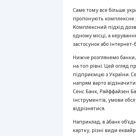
Саме тому все більше укр
пропонують комплексне р
Комплексний підхід дозв
одному місці, а керуван
застосунок або інтернет-б
Нижче розглянемо банки,
на топ рівні. Цей огляд п
підприємцю з України. Се
напрям варто відзначити:
Сенс Банк, Райффайзен Ба
інструментів, умови обс
відрізнятися.
Наприклад, в àбанк об’єд
картку, різні види еквай