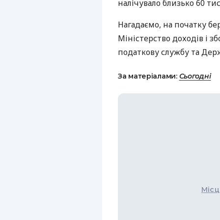
налічувало близько 60 ти
Нагадаємо, на початку бе
Міністерство доходів і зб
податкову службу та Дер
За матеріалами:
Сьогодні
Місц