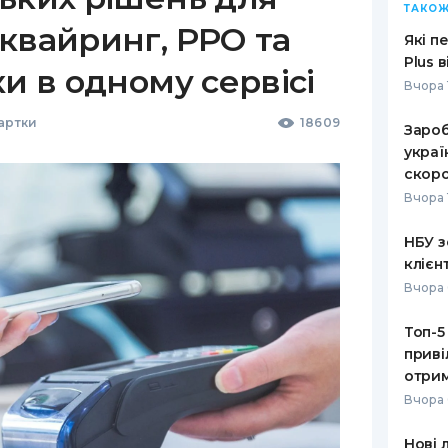
ТАКОЖ
квайринг, РРО та
Які п
Plus 
ки в одному сервісі
Вчора 
Картки
18609
Зароб
украї
скоро
Вчора 
НБУ з
клієн
Вчора 
Топ-5
приві
отрим
Вчора 
Нові 