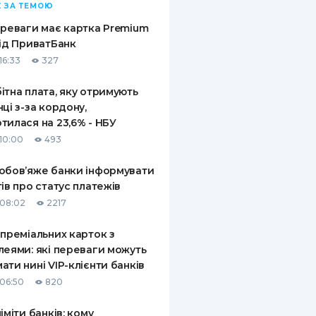
 ЗА ТЕМОЮ
ереваги має картка Premium
від ПриватБанк
16:33
327
ітна плата, яку отримують
нці з-за кордону,
тилася на 23,6% - НБУ
10:00
493
обов’яже банки інформувати
тів про статус платежів
08:02
2217
 преміальних карток з
леями: які переваги можуть
ати нині VIP-клієнти банків
06:50
820
ліміти банків: кому