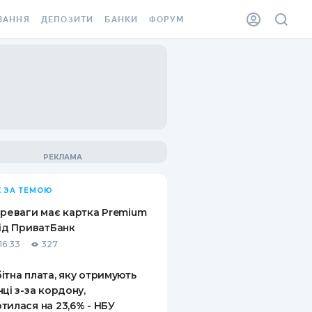
ВАННЯ
ДЕПОЗИТИ
БАНКИ
ФОРУМ
ІЛКА
ВСІ ДЕПОЗИТИ
ВСІ БАНКИ
АННЯ ЖИТЛА ВІД
ДЕПОЗИТИ В USD
ВІДГУКИ ПРО БАНКИ
 ШАХЕДІВ
ДЕПОЗИТИ В EUR
МІКРОФІНАНСОВІ
ХОВКА ЗА КОРДОН
ОРГАНІЗАЦІЇ
БОНУС ДО ДЕПОЗИТІВ
ВІДГУКИ ПРО МФО
УМОВИ АКЦІЇ
КАРТА
 ЗА ТЕМОЮ
ПИТАННЯ ТА ВІДПОВІДІ
ННА ВІНЬЄТКА
ереваги має картка Premium
ДЕПОЗИТНИЙ КАЛЬКУЛЯТОР
від ПриватБанк
 СПІВРОБІТНИКІВ
16:33
327
ПУТІВНИКИ ПО
SSISTANCE
ЗАОЩАДЖЕННЯМ
ітна плата, яку отримують
нці з-за кордону,
АННЯ ВІД
тилася на 23,6% - НБУ
Х ВИПАДКІВ