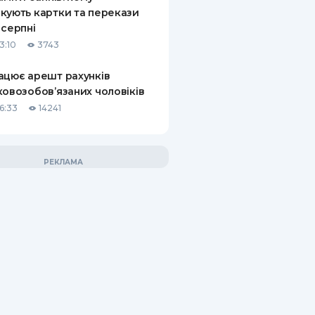
кують картки та перекази
 серпні
3:10
3743
ацює арешт рахунків
ковозобов’язаних чоловіків
6:33
14241