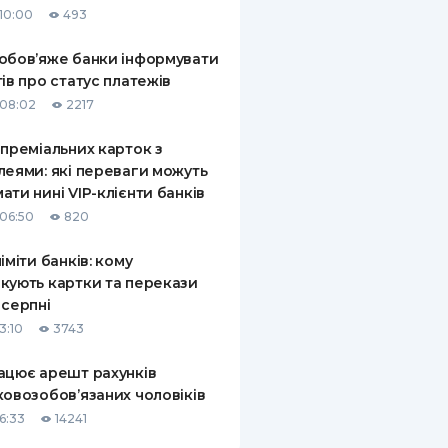
10:00
493
КИ ПО
ВАННЮ
обов’яже банки інформувати
тів про статус платежів
ХОВІ ПОЛІСИ
08:02
2217
І КОМПАНІЇ
 преміальних карток з
леями: які переваги можуть
 ПРО СТРАХОВІ
Ї
ати нині VIP-клієнти банків
06:50
820
А І ОПЛАТА
ліміти банків: кому
И
кують картки та перекази
 серпні
3:10
3743
ацює арешт рахунків
ковозобов’язаних чоловіків
6:33
14241