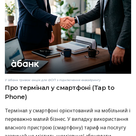
У àбанк триває акція для ФОП з підключення еквайрингу
Про термінал у смартфоні (Tap to
Phone)
Термінал у смартфоні орієнтований на мобільний і
переважно малий бізнес. У випадку використання
власного пристрою (смартфону) тариф на послугу
зазвичай не містить щомісячної абонплати