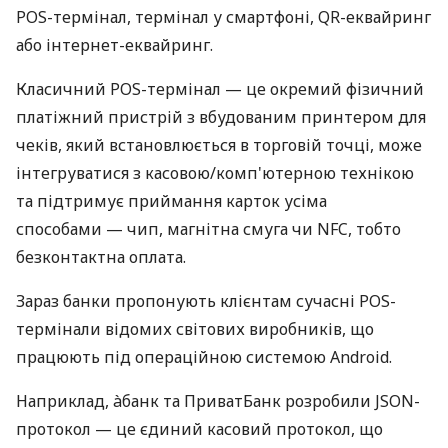
POS-термінал, термінал у смартфоні, QR-еквайринг
або інтернет-еквайринг.
Класичний POS-термінал — це окремий фізичний
платіжний пристрій з вбудованим принтером для
чеків, який встановлюється в торговій точці, може
інтегруватися з касовою/комп'ютерною технікою
та підтримує приймання карток усіма
способами — чип, магнітна смуга чи NFC, тобто
безконтактна оплата.
Зараз банки пропонують клієнтам сучасні POS-
термінали відомих світових виробників, що
працюють під операційною системою Android.
Наприклад, àбанк та ПриватБанк розробили JSON-
протокол — це єдиний касовий протокол, що