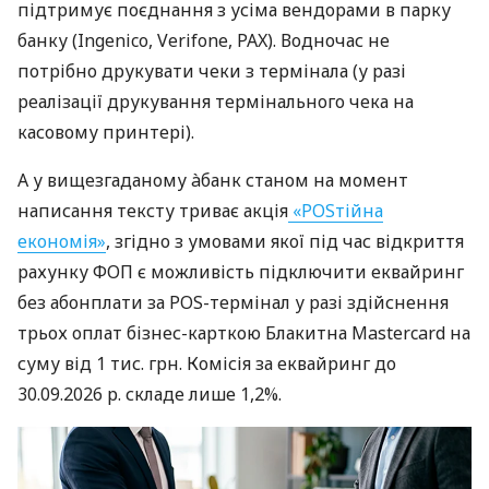
підтримує поєднання з усіма вендорами в парку
банку (Ingenico, Verifone, PAX). Водночас не
потрібно друкувати чеки з термінала (у разі
реалізації друкування термінального чека на
касовому принтері).
А у вищезгаданому àбанк станом на момент
написання тексту триває акція
«POSтійна
економія»
, згідно з умовами якої під час відкриття
рахунку ФОП є можливість підключити еквайринг
без абонплати за POS-термінал у разі здійснення
трьох оплат бізнес-карткою Блакитна Mastercard на
суму від 1 тис. грн. Комісія за еквайринг до
30.09.2026 р. складе лише 1,2%.