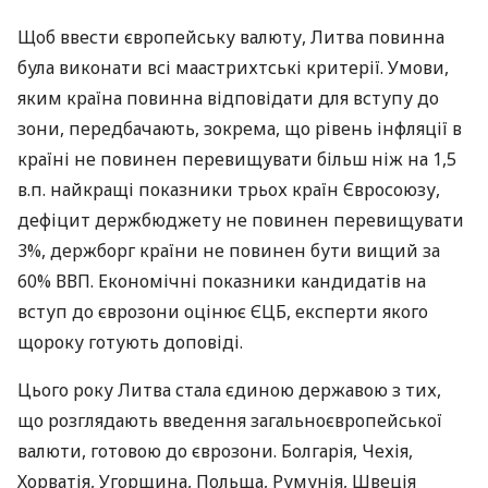
Щоб ввести європейську валюту, Литва повинна
була виконати всі маастрихтські критерії. Умови,
яким країна повинна відповідати для вступу до
зони, передбачають, зокрема, що рівень інфляції в
країні не повинен перевищувати більш ніж на 1,5
в.п. найкращі показники трьох країн Євросоюзу,
дефіцит держбюджету не повинен перевищувати
3%, держборг країни не повинен бути вищий за
60%
ВВП
. Економічні показники кандидатів на
вступ до єврозони оцінює
ЄЦБ
, експерти якого
щороку готують доповіді.
Цього року Литва стала єдиною державою з тих,
що розглядають введення загальноєвропейської
валюти, готовою до єврозони. Болгарія, Чехія,
Хорватія, Угорщина, Польща, Румунія, Швеція