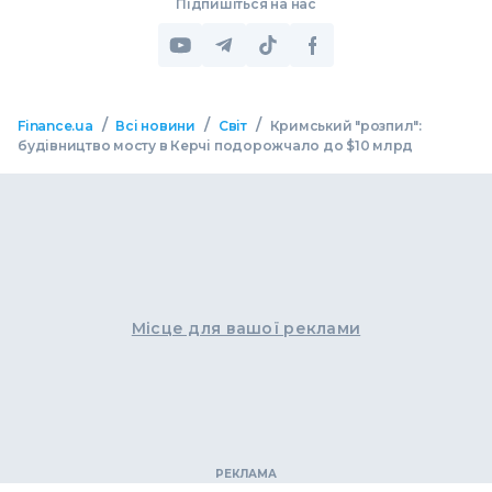
Підпишіться на нас
/
/
/
Finance.ua
Всі новини
Світ
Кримський "розпил":
будівництво мосту в Керчі подорожчало до $10 млрд
Місце для вашої реклами