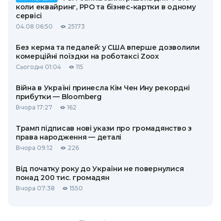
коли еквайринг, РРО та бізнес-картки в одному
сервісі
04.08 06:50
25173
Без керма та педалей: у США вперше дозволили
комерційні поїздки на роботаксі Zoox
Сьогодні 01:04
115
Війна в Україні принесла Кім Чен Ину рекордні
прибутки — Bloomberg
Вчора 17:27
162
Трамп підписав нові укази про громадянство з
права народження — деталі
Вчора 09:12
226
Від початку року до України не повернулися
понад 200 тис. громадян
Вчора 07:38
1550