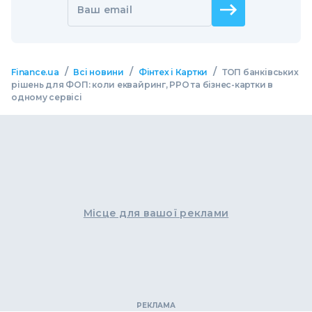
Ваш email
/
/
/
Finance.ua
Всі новини
Фінтех і Картки
ТОП банківських
рішень для ФОП: коли еквайринг, РРО та бізнес-картки в
одному сервісі
Місце для вашої реклами