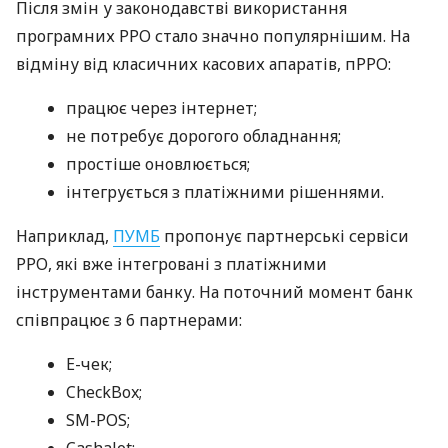
Після змін у законодавстві використання
програмних РРО стало значно популярнішим. На
відміну від класичних касових апаратів, пРРО:
працює через інтернет;
не потребує дорогого обладнання;
простіше оновлюється;
інтегрується з платіжними рішеннями.
Наприклад,
ПУМБ
пропонує партнерські сервіси
РРО, які вже інтегровані з платіжними
інструментами банку. На поточний момент банк
співпрацює з 6 партнерами:
E-чек;
CheckBox;
SM-POS;
Cashalot;