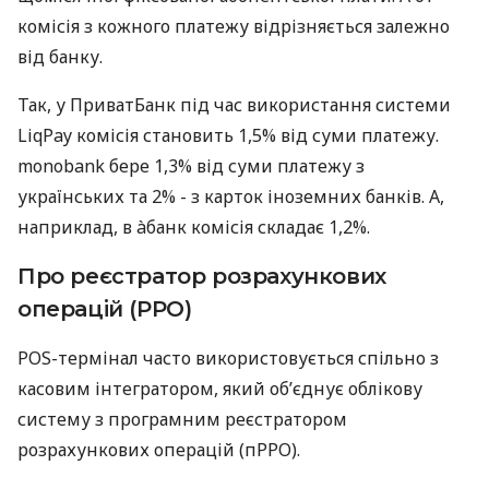
комісія з кожного платежу відрізняється залежно
від банку.
Так, у ПриватБанк під час використання системи
LiqPay комісія становить 1,5% від суми платежу.
monobank бере 1,3% від суми платежу з
українських та 2% - з карток іноземних банків. А,
наприклад, в àбанк комісія складає 1,2%.
Про реєстратор розрахункових
операцій (РРО)
POS-термінал часто використовується спільно з
касовим інтегратором, який об’єднує облікову
систему з програмним реєстратором
розрахункових операцій (пРРО).