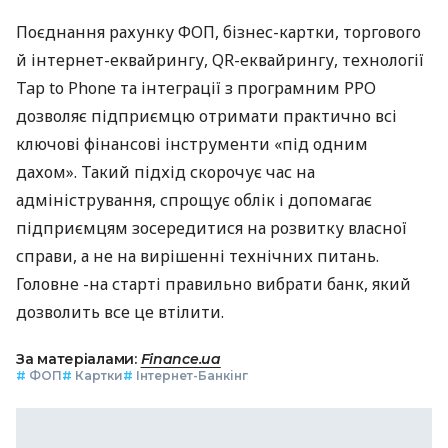
Поєднання рахунку ФОП, бізнес-картки, торгового
й інтернет-еквайрингу, QR-еквайрингу, технології
Tap to Phone та інтеграції з програмним РРО
дозволяє підприємцю отримати практично всі
ключові фінансові інструменти «під одним
дахом». Такий підхід скорочує час на
адміністрування, спрощує облік і допомагає
підприємцям зосередитися на розвитку власної
справи, а не на вирішенні технічних питань.
Головне -на старті правильно вибрати банк, який
дозволить все це втілити.
За матеріалами:
Finance.ua
#
ФОП
#
Картки
#
Інтернет-Банкінг