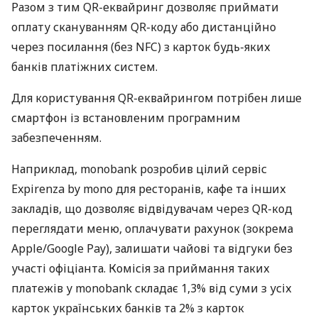
Разом з тим QR-еквайринг дозволяє приймати
оплату скануванням QR-коду або дистанційно
через посилання (без NFC) з карток будь-яких
банків платіжних систем.
Для користування QR-еквайрингом потрібен лише
смартфон із встановленим програмним
забезпеченням.
Наприклад, monobank розробив цілий сервіс
Expirenza by mono для ресторанів, кафе та інших
закладів, що дозволяє відвідувачам через QR-код
переглядати меню, оплачувати рахунок (зокрема
Apple/Google Pay), залишати чайові та відгуки без
участі офіціанта. Комісія за приймання таких
платежів у monobank складає 1,3% від суми з усіх
карток українських банків та 2% з карток