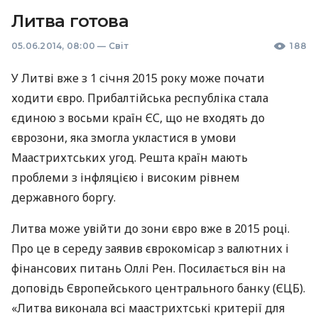
Литва готова
05.06.2014, 08:00
—
Світ
188
У Литві вже з 1 січня 2015 року може почати
ходити євро. Прибалтійська республіка стала
єдиною з восьми країн ЄС, що не входять до
єврозони, яка змогла укластися в умови
Маастрихтських угод. Решта країн мають
проблеми з інфляцією і високим рівнем
державного боргу.
Литва може увійти до зони євро вже в 2015 році.
Про це в середу заявив єврокомісар з валютних і
фінансових питань Оллі Рен. Посилається він на
доповідь Європейського центрального банку (
ЄЦБ
).
«Литва виконала всі маастрихтські критерії для