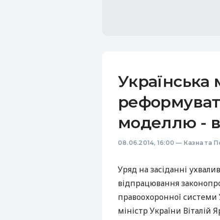
Українська м
реформуват
моделлю - в
08.06.2014, 16:00
—
Казна та П
Уряд на засіданні ухвали
відпрацювання законопр
правоохоронної системи 
міністр України Віталій 