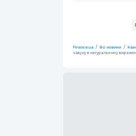
/
/
Finance.ua
Всі новини
Казн
чавуну в натуральному вираженн