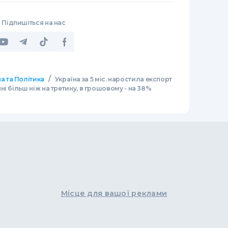
Підпишіться на нас
/
а та Політика
Україна за 5 міс. наростила експорт
і більш ніж на третину, в грошовому - на 38%
Місце для вашої реклами