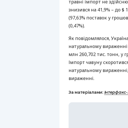
травні імпорт не здійсн
знизився на 41,9% – до $ 
(97,63% поставок у грошов
(0,47%).
Як повідомлялося, Україна
натуральному вираженні н
млн 260,702 тис. тонн, у 
Імпорт чавуну скоротився 
натуральному вираженні, 
вираженні.
За матеріалами:
Інтерфакс