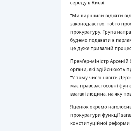
середу в Києві.
“Ми вирішили відійти від
законодавство, тобто про
прокуратуру. Група напра
будемо подавати в парла
це дуже тривалий процес”
Прем’єр-міністр Арсеній 
органи, які здійснюють п
“У тому числі навіть Дер
має правозастосовні функц
взагалі людина, на яку по
Яценюк окремо наголосив
прокуратури функції зага
конституційної реформи 