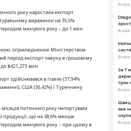
Вчора 
РЕЙТИНГ ДЕБЕТОВИХ
ПУТІВНИ
оточного року наростила експорт
КАРТОК
СТРАХУ
Drago
атуральному вираженні на 35,5%
зрост
ЩОМІСЯЧНИЙ ОГЛЯД
ВСІ СТРА
періодом минулого року – до 1 млн
Вчора 
КЕШБЕКУ
СТРАХОВ
Митни
ПУТІВНИКИ ПО
тикою, оприлюдненою Міністерством
систе
БАНКІВСЬКИХ КАРТКАХ
ВІДГУКИ
КОМПАНІ
аний період експорт чавуну в грошовому
Вчора 
 до $421,273 млн.
ДОСТАВК
За 7 
держ
рт здійснювався в Італію (37,94%
КОНТАКТ
трлн 
раженні),
США
(30,42%) і Туреччину
Вчора 
Швеці
ть місяців поточного року імпортувала
яке н
окупо
ої продукції, що на 38,6% менше
Вчора 
 періодом минулого року – при цьому в