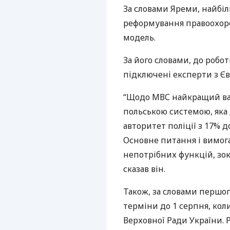
За словами Яреми, найбі
реформування правоохоро
модель.
За його словами, до роб
підключені експерти з Єв
“Щодо
МВС
найкращий ва
польською системою, яка 
авторитет поліції з 17% д
Основне питання і вимога
непотрібних функцій, зокр
сказав він.
Також, за словами першог
терміни до 1 серпня, кол
Верховної Ради України. 