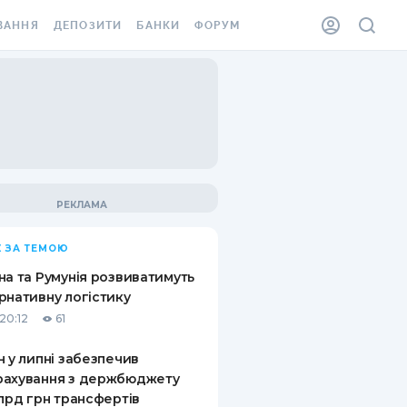
ВАННЯ
ДЕПОЗИТИ
БАНКИ
ФОРУМ
ІЛКА
ВСІ ДЕПОЗИТИ
ВСІ БАНКИ
АННЯ ЖИТЛА ВІД
ДЕПОЗИТИ В USD
ВІДГУКИ ПРО БАНКИ
 ШАХЕДІВ
ДЕПОЗИТИ В EUR
МІКРОФІНАНСОВІ
ХОВКА ЗА КОРДОН
ОРГАНІЗАЦІЇ
БОНУС ДО ДЕПОЗИТІВ
ВІДГУКИ ПРО МФО
УМОВИ АКЦІЇ
КАРТА
 ЗА ТЕМОЮ
ПИТАННЯ ТА ВІДПОВІДІ
ННА ВІНЬЄТКА
на та Румунія розвиватимуть
ДЕПОЗИТНИЙ КАЛЬКУЛЯТОР
рнативну логістику
 СПІВРОБІТНИКІВ
20:12
61
ПУТІВНИКИ ПО
SSISTANCE
ЗАОЩАДЖЕННЯМ
н у липні забезпечив
рахування з держбюджету
АННЯ ВІД
млрд грн трансфертів
Х ВИПАДКІВ