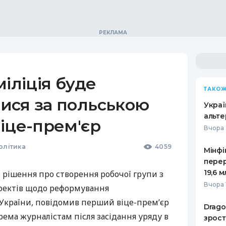
іліція буде
ТАКОЖ
ися за польською
Украї
альте
іце-прем'єр
Вчора 
олітика
4059
Мінфі
пере
19,6 
в рішення про створення робочої групи з
Вчора 
оектів щодо реформування
України, повідомив перший віце-прем’єр
Drago
Ярема журналістам після засідання уряду в
зрост