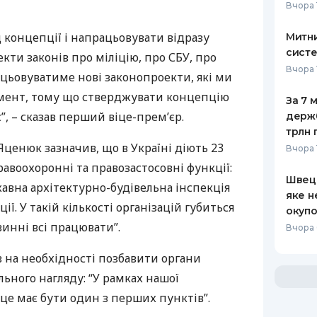
Вчора 
 концепції і напрацьовувати відразу
Митни
систе
екти законів про міліцію, про
СБУ
, про
Вчора 
цьовуватиме нові законопроекти, які ми
мент, тому що стверджувати концепцію
За 7 
, – сказав перший віце-прем’єр.
держ
трлн 
Яценюк зазначив, що в Україні діють 23
Вчора 
равоохоронні та правозастосовні функції:
Швеці
жавна архітектурно-будівельна інспекція
яке н
ії. У такій кількості організацій губиться
окупо
винні всі працювати”.
Вчора 
 на необхідності позбавити органи
льного нагляду: “У рамках нашої
це має бути один з перших пунктів”.