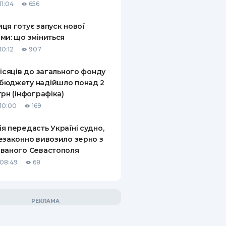
11:04
656
ця готує запуск нової
ми: що зміниться
10:12
907
місяців до загального фонду
бюджету надійшло понад 2
грн (інфографіка)
10:00
169
я передасть Україні судно,
езаконно вивозило зерно з
ваного Севастополя
08:49
68