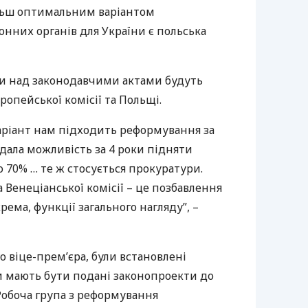
льш оптимальним варіантом
нних органів для України є польська
оти над законодавчими актами будуть
ропейської комісії та Польщі.
ріант нам підходить реформування за
дала можливість за 4 роки підняти
о 70% … те ж стосується прокуратури.
 Венеціанської комісії – це позбавлення
ема, функції загального нагляду”, –
о віце-прем’єра, були встановлені
и мають бути подані законопроекти до
Робоча група з реформування