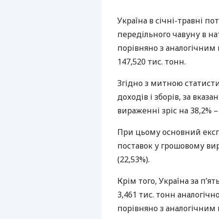
Україна в січні-травні п
передільного чавуну в н
порівняно з аналогічним 
147,520 тис. тонн.
Згідно з митною статис
доходів і зборів, за вказ
вираженні зріс на 38,2% –
При цьому основний експо
поставок у грошовому ви
(22,53%).
Крім того, Україна за п’я
3,461 тис. тонн аналогічн
порівняно з аналогічним