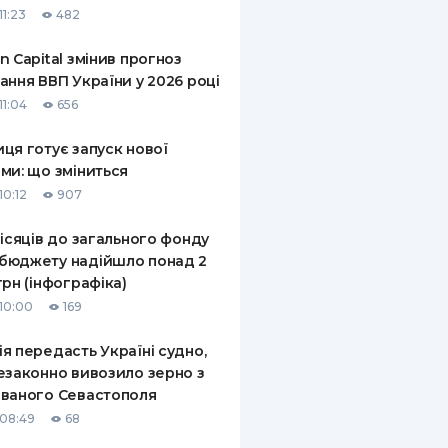
11:23
482
КИ ПО
ВАННЮ
n Capital змінив прогноз
ання ВВП України у 2026 році
ХОВІ ПОЛІСИ
11:04
656
І КОМПАНІЇ
ця готує запуск нової
ми: що зміниться
 ПРО СТРАХОВІ
Ї
10:12
907
А І ОПЛАТА
місяців до загального фонду
бюджету надійшло понад 2
И
грн (інфографіка)
10:00
169
я передасть Україні судно,
езаконно вивозило зерно з
ваного Севастополя
08:49
68