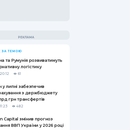
 ЗА ТЕМОЮ
на та Румунія розвиватимуть
рнативну логістику
20:12
61
н у липні забезпечив
рахування з держбюджету
млрд грн трансфертів
11:23
482
n Capital змінив прогноз
ання ВВП України у 2026 році