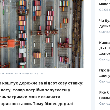
малог
04.08 
Чи бу
думка
Сьогод
Кияна
Дня Н
допо
Сьогод
Прода
с та перевірка міжнародних угод
двигу
Сьогодн
о коштує дорожче за відсоткову ставку:
лату, товар потрібно запускати у
Яке б
день затримки може означати
(розм
зрив поставки. Тому бізнес дедалі
Сьогод