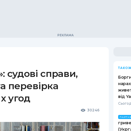
ТАКОЖ
: судові справи,
Борги
а перевірка
нарах
живет
х угод
від Y
Сьогод
30246
ПАРТН
гриве
(Укрг