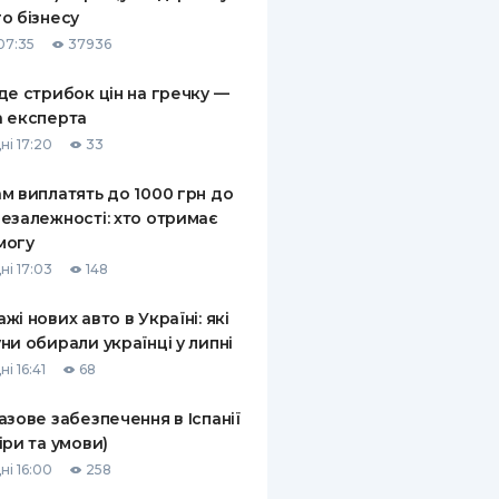
о бізнесу
07:35
37936
де стрибок цін на гречку —
 експерта
ні 17:20
33
м виплатять до 1000 грн до
езалежності: хто отримає
могу
ні 17:03
148
жі нових авто в Україні: які
ни обирали українці у липні
і 16:41
68
азове забезпечення в Іспанії
іри та умови)
ні 16:00
258