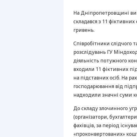
На Дніпропетровщині ви
складався з 11 фіктивних 
гривень.
Співробітники слідчого т
розслідувань ГУ Міндохо
діяльність потужного кон
входили 11 фіктивних пі
на підставних осіб. На р
господарювання від підпр
надходили значні суми ко
До складу злочинного уг
(організатори, бухгалтер
фахівців, за період існу
«проконвертованих» кошті