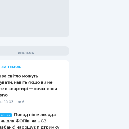
 ЗА ТЕМОЮ
 за світло можуть
увати, навіть якщо ви не
е в квартирі — пояснення
asno
ні 18:03
6
Понад пів мільярда
ЕРСЬКА
нь для ФОПів: як UGB
азбанк) нарощує підтримку