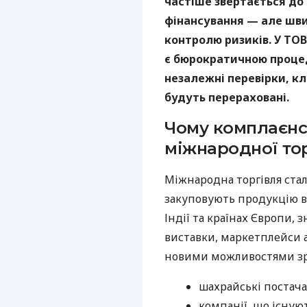
частіше звертається до
фінансування — але шви
контролю ризиків. У ТОВ
є бюрократичною проце
незалежні перевірки, кл
будуть перераховані.
Чому комплаєнс
міжнародної тор
Міжнародна торгівля стал
закуповують продукцію в 
Індії та країнах Європи,
виставки, маркетплейси а
новими можливостями зрос
шахрайські постач
компанії, що існую