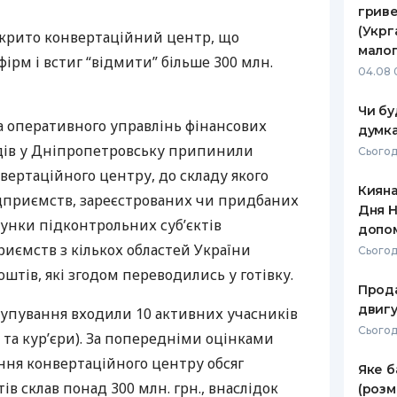
гриве
РЕЙТИНГ ДЕБЕТОВИХ
ПУТІВНИ
(Укрг
крито конвертаційний центр, що
КАРТОК
СТРАХУ
малог
фірм і встиг “відмити” більше 300 млн.
04.08 
ЩОМІСЯЧНИЙ ОГЛЯД
ВСІ СТРА
КЕШБЕКУ
Чи бу
СТРАХОВ
а оперативного управлінь фінансових
думка
ПУТІВНИКИ ПО
дів у Дніпропетровську припинили
БАНКІВСЬКИХ КАРТКАХ
ВІДГУКИ
Сьогод
КОМПАНІ
вертаційного центру, до складу якого
Кияна
дприємств, зареєстрованих чи придбаних
ДОСТАВК
Дня Н
ахунки підконтрольних суб’єктів
допо
КОНТАКТ
иємств з кількох областей України
Сьогод
штів, які згодом переводились у готівку.
Прода
двигу
рупування входили 10 активних учасників
Сьогодн
и та кур’єри). За попередніми оцінками
вання конвертаційного центру обсяг
Яке б
в склав понад 300 млн. грн., внаслідок
(розм