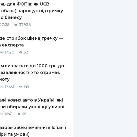
нь для ФОПів: як UGB
КИ ПО
азбанк) нарощує підтримку
ВАННЮ
о бізнесу
07:35
37936
ХОВІ ПОЛІСИ
де стрибок цін на гречку —
І КОМПАНІЇ
 експерта
 ПРО СТРАХОВІ
ні 17:20
33
Ї
м виплатять до 1000 грн до
А І ОПЛАТА
езалежності: хто отримає
могу
И
ні 17:03
148
жі нових авто в Україні: які
ни обирали українці у липні
і 16:41
68
азове забезпечення в Іспанії
іри та умови)