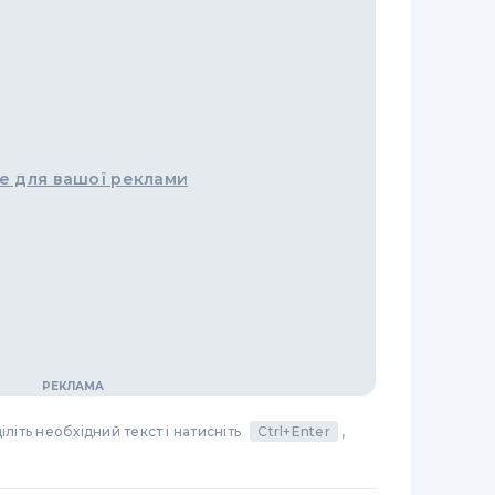
е для вашої реклами
літь необхідний текст і натисніть
Ctrl+Enter
,