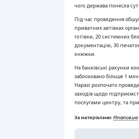
чого держава понесла сут
Під час проведення обшук
приватних автівках органі
готівки, 20 системних бл
документацію, 30 печаток
книжки.
На банківські рахунки ко
заблоковано більше 1 млн.
Наразі розпочато провед
заходів щодо підприємст
послугами центру, та при
За матеріалами:
Finance.ua