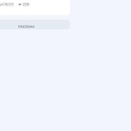
ні 16:00
258