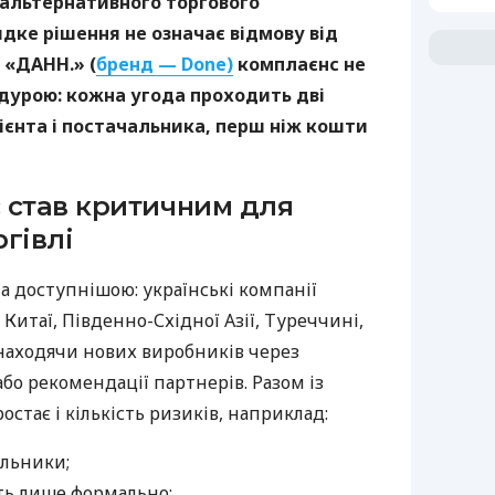
 альтернативного торгового
дке рішення не означає відмову від
 «ДАНН.» (
бренд — Done)
комплаєнс не
дурою: кожна угода проходить дві
ієнта і постачальника, перш ніж кошти
 став критичним для
гівлі
а доступнішою: українські компанії
Китаї, Південно-Східної Азії, Туреччині,
 знаходячи нових виробників через
бо рекомендації партнерів. Разом із
тає і кількість ризиків, наприклад:
альники;
ть лише формально;