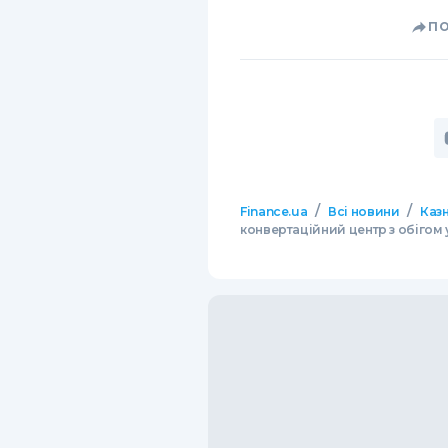
П
/
/
Finance.ua
Всі новини
Казн
конвертаційний центр з обігом 