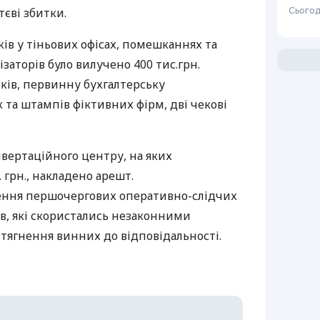
тєві збитки.
Сьогод
ів у тіньових офісах, помешканнях та
заторів було вилучено 400 тис.грн.
оків, первинну бухгалтерську
 та штампів фіктивних фірм, дві чекові
нвертаційного центру, на яких
 грн., накладено арешт.
ення першочергових оперативно-слідчих
в, які скористались незаконними
тягнення винних до відповідальності.