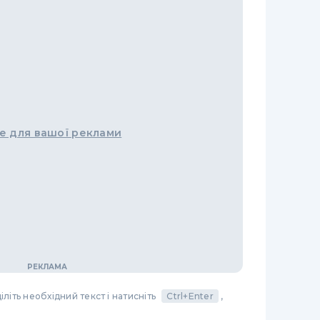
е для вашої реклами
літь необхідний текст і натисніть
Ctrl+Enter
,