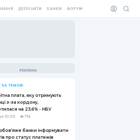
ВАННЯ
ДЕПОЗИТИ
БАНКИ
ФОРУМ
ІЛКА
ВСІ ДЕПОЗИТИ
ВСІ БАНКИ
АННЯ ЖИТЛА ВІД
ДЕПОЗИТИ В USD
ВІДГУКИ ПРО БАНКИ
 ШАХЕДІВ
ДЕПОЗИТИ В EUR
МІКРОФІНАНСОВІ
ХОВКА ЗА КОРДОН
ОРГАНІЗАЦІЇ
БОНУС ДО ДЕПОЗИТІВ
ВІДГУКИ ПРО МФО
УМОВИ АКЦІЇ
КАРТА
 ЗА ТЕМОЮ
ПИТАННЯ ТА ВІДПОВІДІ
ННА ВІНЬЄТКА
ітна плата, яку отримують
ДЕПОЗИТНИЙ КАЛЬКУЛЯТОР
нці з-за кордону,
 СПІВРОБІТНИКІВ
тилася на 23,6% - НБУ
ПУТІВНИКИ ПО
ні 10:00
174
SSISTANCE
ЗАОЩАДЖЕННЯМ
обов’яже банки інформувати
АННЯ ВІД
тів про статус платежів
Х ВИПАДКІВ