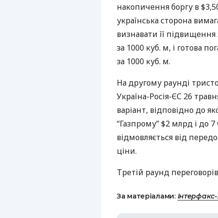
накопичення боргу в $3,5
українська сторона вимаг
визнавати її підвищення з 
за 1000 куб. м, і готова п
за 1000 куб. м.
На другому раунді тристо
Україна-Росія-ЄС 26 трав
варіант, відповідно до як
“Газпрому” $2 млрд і до 7
відмовляється від перед
ціни.
Третій раунд переговорів
За матеріалами:
Інтерфакс