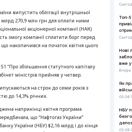
Сьогод
РЕЙТИНГ ДЕБЕТОВИХ
ПУТІВНИ
раїни випустить облігації внутрішньої
КАРТОК
СТРАХУ
Топ-5
22 млрд 270,9 млн грн для оплати ними
приві
ЩОМІСЯЧНИЙ ОГЛЯД
ВСІ СТРА
аціональної акціонерної компанії (
НАК
)
отрим
КЕШБЕКУ
асть змогу компанії сплатити борг перед
Сьогод
СТРАХОВ
, що накопичився на початок квітня цього
ПУТІВНИКИ ПО
Нові 
БАНКІВСЬКИХ КАРТКАХ
ВІДГУКИ
КОМПАНІ
забло
вже у
51 “Про збільшення статутного капіталу
ДОСТАВК
Вчора 
абінет міністрів прийняв у четвер.
КОНТАКТ
Як пр
випускаються на строк до семи років з
війсь
тю до 14,3% річних.
05.08 1
джена наприкінці квітня програма
НБУ п
безго
ередбачала, що “Нафтогаз України”
депоз
банку України (
НБУ
) $2,16 млрд і до кінця
05.08 