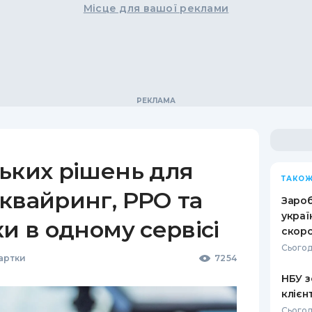
Місце для вашої реклами
ьких рішень для
ТАКОЖ
квайринг, РРО та
Зароб
украї
ки в одному сервісі
скоро
Сьогод
Картки
7254
НБУ з
клієн
Сьогод