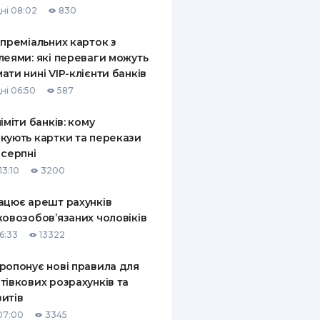
ні 08:02
830
КИ ПО
ВАННЮ
 преміальних карток з
леями: які переваги можуть
ХОВІ ПОЛІСИ
ати нині VIP-клієнти банків
ні 06:50
587
І КОМПАНІЇ
ліміти банків: кому
 ПРО СТРАХОВІ
Ї
кують картки та перекази
 серпні
А І ОПЛАТА
13:10
3200
И
ацює арешт рахунків
ковозобов’язаних чоловіків
6:33
13322
ропонує нові правила для
тівкових розрахунків та
итів
07:00
3345