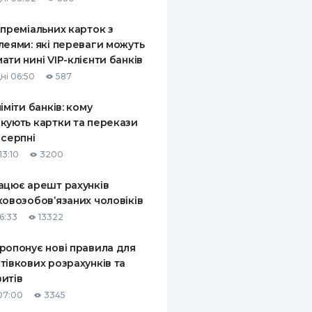
 преміальних карток з
леями: які переваги можуть
ати нині VIP-клієнти банків
ні 06:50
587
ліміти банків: кому
кують картки та перекази
 серпні
13:10
3200
ацює арешт рахунків
ковозобов’язаних чоловіків
6:33
13322
ропонує нові правила для
тівкових розрахунків та
итів
07:00
3345