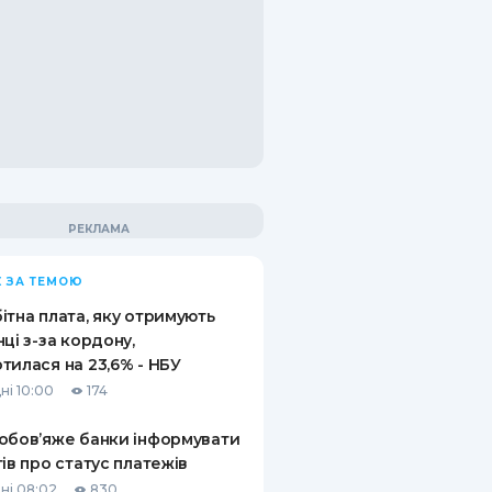
 ЗА ТЕМОЮ
ітна плата, яку отримують
нці з-за кордону,
тилася на 23,6% - НБУ
ні 10:00
174
обов’яже банки інформувати
тів про статус платежів
ні 08:02
830