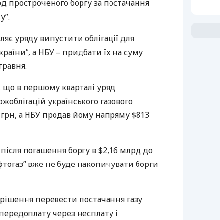
рд простроченого боргу за постачання
у”.
ляє уряду випустити облігації для
країни”, а
НБУ
– придбати їх на суму
травня.
, що в першому кварталі уряд
ержоблігацій українського газового
 грн, а
НБУ
продав йому напряму $813
після погашення боргу в $2,16 млрд до
фтогаз” вже не буде накопичувати борги
 рішення перевести постачання газу
 передоплату через несплату і