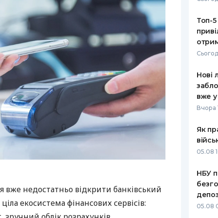
Топ-5
приві
отрим
Сьогод
Нові 
забло
вже у
Вчора 
Як пр
війсь
05.08 1
НБУ п
безго
я вже недостатньо відкрити банківський
депоз
 ціла екосистема фінансових сервісів:
05.08 
 зручний облік розрахунків,