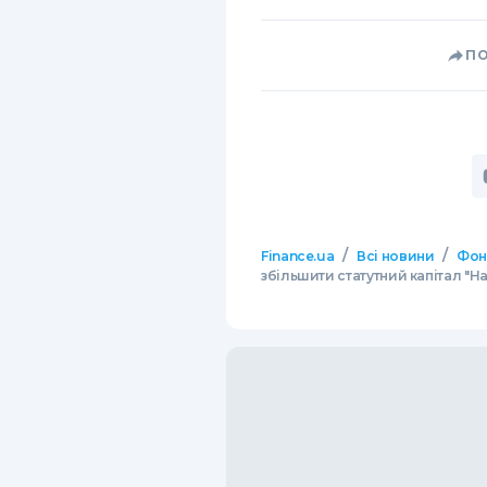
П
/
/
Finance.ua
Всі новини
Фон
збільшити статутний капітал "На