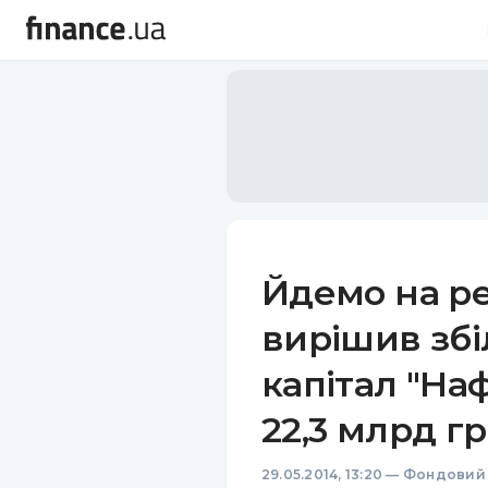
Йдемо на ре
вирішив зб
капітал "На
22,3 млрд г
29.05.2014, 13:20
—
Фондовий