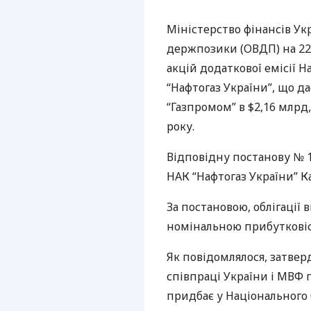
Міністерство фінансів Ук
держпозики (
ОВДП
) на 
акцій додаткової емісії Н
“Нафтогаз України”, що д
“Газпромом” в $2,16 млрд
року.
Відповідну постанову № 1
НАК
“Нафтогаз України” К
За постановою, облігації 
номінальною прибутковіс
Як повідомлялося, затвер
співпраці України і
МВФ
п
придбає у Національного 