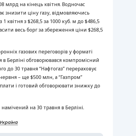
08 млрд на кінець квітня. Водночас
ає знизити ціну газу, відмовляючись
1 квітня з $268,5 за 1000 куб. м до $486,5
огасити весь борг за збереження ціни $268,5
ронніх газових переговорів у форматі
ня в Берліні обговорювався компромісний
ого до 30 травня “Нафтогаз” перераховує
 червня – ще $500 млн, а “Газпром”
оплати і готовий обговорювати знижку до
 намічений на 30 травня в Берліні.
-Україна