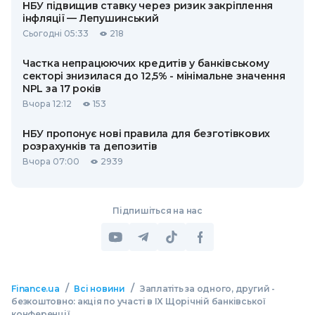
НБУ підвищив ставку через ризик закріплення
інфляції — Лепушинський
Сьогодні 05:33
218
Частка непрацюючих кредитів у банківському
секторі знизилася до 12,5% - мінімальне значення
NPL за 17 років
Вчора 12:12
153
НБУ пропонує нові правила для безготівкових
розрахунків та депозитів
Вчора 07:00
2939
Підпишіться на нас
/
/
Finance.ua
Всі новини
Заплатіть за одного, другий -
безкоштовно: акція по участі в IX Щорічній банківської
конференції