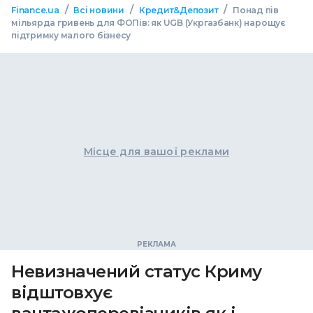
/
/
/
Finance.ua
Всі новини
Кредит&Депозит
Понад пів
мільярда гривень для ФОПів: як UGB (Укргазбанк) нарощує
підтримку малого бізнесу
Місце для вашої реклами
Невизначений статус Криму
відштовхує