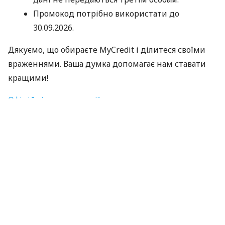
Промокод потрібно використати до
30.09.2026.
Дякуємо, що обираєте MyCredit і ділитеся своїми
враженнями. Ваша думка допомагає нам ставати
кращими!
Офіційні правила акції
За матеріалами:
MyCredit
#
Кредит Онлайн
ПОДІЛИТИСЯ НОВИНОЮ
Коротко про головне за день в email
розсилці finance.ua