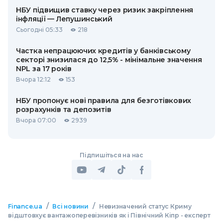
НБУ підвищив ставку через ризик закріплення
інфляції — Лепушинський
Сьогодні 05:33
218
Частка непрацюючих кредитів у банківському
секторі знизилася до 12,5% - мінімальне значення
NPL за 17 років
Вчора 12:12
153
НБУ пропонує нові правила для безготівкових
розрахунків та депозитів
Вчора 07:00
2939
Підпишіться на нас
/
/
Finance.ua
Всі новини
Невизначений статус Криму
відштовхує вантажоперевізників як і Північний Кіпр - експерт