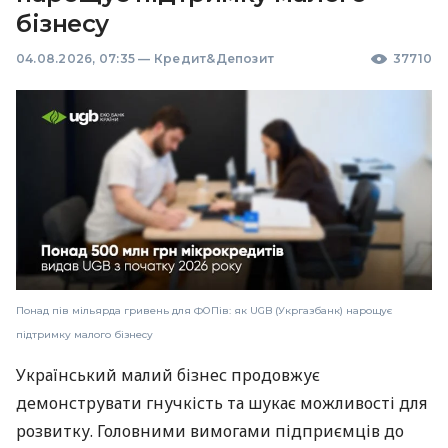
бізнесу
04.08.2026, 07:35
—
Кредит&Депозит
37710
Понад пів мільярда гривень для ФОПів: як UGB (Укргазбанк) нарощує
підтримку малого бізнесу
Український малий бізнес продовжує
демонструвати гнучкість та шукає можливості для
розвитку. Головними вимогами підприємців до