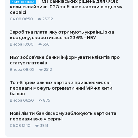
ТОП банківських рішень для ФОП:
ПАРТНЕРСЬКА
коли еквайринг, РРО та бізнес-картки в одному
сервісі
04.08 06:50
25212
Заробітна плата, яку отримують українці з-за
кордону, скоротилася на 23,6% - НБУ
Вчора 10:00
556
НБУ зобов’яже банки інформувати клієнтів про
статус платежів
Вчора 08:02
2512
Топ-5 преміальних карток з привілеями: які
переваги можуть отримати нині VIP-клієнти
банків
Вчора 06:50
875
Нові ліміти банків: кому заблокують картки та
перекази вже у серпні
06.08 13:10
3951