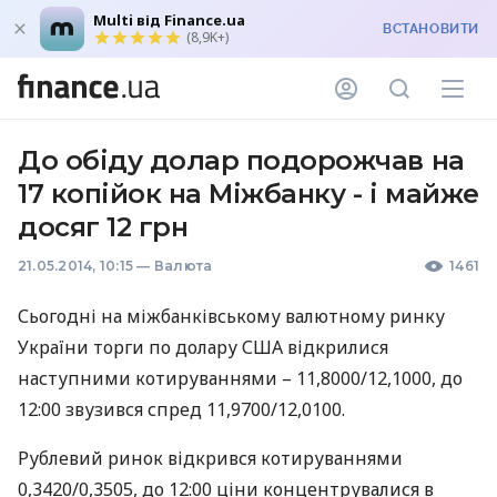
Multi від Finance.ua
ВСТАНОВИТИ
(8,9K+)
До обіду долар подорожчав на
17 копійок на Міжбанку - і майже
досяг 12 грн
21.05.2014, 10:15
—
Валюта
1461
Сьогодні на міжбанківському валютному ринку
України торги по долару
США
відкрилися
наступними котируваннями – 11,8000/12,1000, до
12:00 звузився спред 11,9700/12,0100.
Рублевий ринок відкрився котируваннями
0,3420/0,3505, до 12:00 ціни концентрувалися в