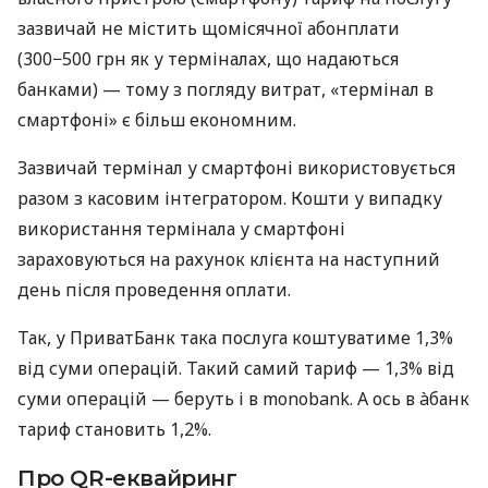
зазвичай не містить щомісячної абонплати
(300−500 грн як у терміналах, що надаються
банками) — тому з погляду витрат, «термінал в
смартфоні» є більш економним.
Зазвичай термінал у смартфоні використовується
разом з касовим інтегратором. Кошти у випадку
використання термінала у смартфоні
зараховуються на рахунок клієнта на наступний
день після проведення оплати.
Так, у ПриватБанк така послуга коштуватиме 1,3%
від суми операцій. Такий самий тариф — 1,3% від
суми операцій — беруть і в monobank. А ось в àбанк
тариф становить 1,2%.
Про QR-еквайринг