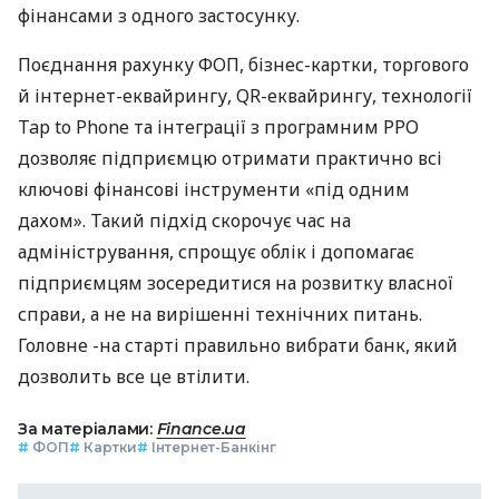
фінансами з одного застосунку.
Поєднання рахунку ФОП, бізнес-картки, торгового
й інтернет-еквайрингу, QR-еквайрингу, технології
Tap to Phone та інтеграції з програмним РРО
дозволяє підприємцю отримати практично всі
ключові фінансові інструменти «під одним
дахом». Такий підхід скорочує час на
адміністрування, спрощує облік і допомагає
підприємцям зосередитися на розвитку власної
справи, а не на вирішенні технічних питань.
Головне -на старті правильно вибрати банк, який
дозволить все це втілити.
За матеріалами:
Finance.ua
#
ФОП
#
Картки
#
Інтернет-Банкінг