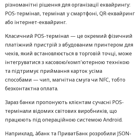
різноманітні рішення для організації еквайрингу:
POS-термінал, термінал у смартфоні, QR-еквайринг
або інтернет-еквайринг.
Класичний POS-термінал — це окремий фізичний
платіжний пристрій з вбудованим принтером для
чеків, який встановлюється в торговій точці, може
інтегруватися з касовою/комп'ютерною технікою
та підтримує приймання карток усіма
способами — чип, магнітна смуга чи NFC, тобто
безконтактна оплата.
Зараз банки пропонують клієнтам сучасні POS-
термінали відомих світових виробників, що
працюють під операційною системою Android.
Наприклад, àбанк та ПриватБанк розробили JSON-