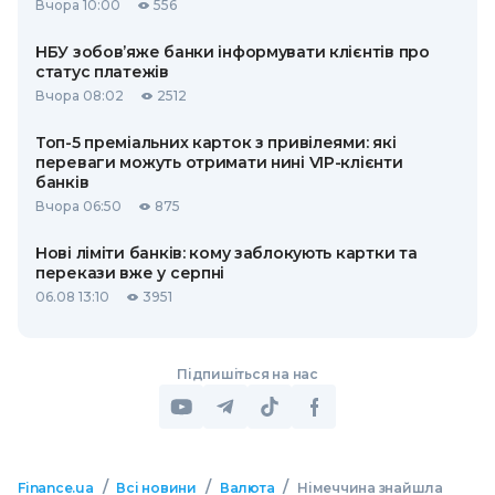
Вчора 10:00
556
НБУ зобов’яже банки інформувати клієнтів про
статус платежів
Вчора 08:02
2512
Топ-5 преміальних карток з привілеями: які
переваги можуть отримати нині VIP-клієнти
банків
Вчора 06:50
875
Нові ліміти банків: кому заблокують картки та
перекази вже у серпні
06.08 13:10
3951
Підпишіться на нас
/
/
/
Finance.ua
Всі новини
Валюта
Німеччина знайшла