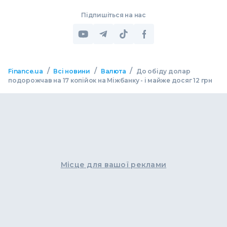
Підпишіться на нас
/
/
/
Finance.ua
Всі новини
Валюта
До обіду долар
подорожчав на 17 копійок на Міжбанку - і майже досяг 12 грн
Місце для вашої реклами