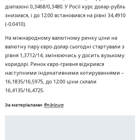
діапазоні 0,3468/0,3480. У Росії курс долар-рубль
знизився, і до 12:00 встановився на рівні 34,4910
(-0.0410).
На міжнародному валютному ринку ціни на
валютну пару євро-долар сьогодні стартували з
рівня 1,3712/14, змінюючись у досить вузькому
коридорі. Ринок євро-гривня відкрився
наступними індикативними котируваннями –
16,1835/16,5975, до 12:00 ціни склали
16,4135/16,4725.
За матеріалами:
fin.biz.ua