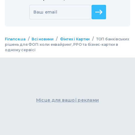
Ваш email
/
/
/
Finance.ua
Всі новини
Фінтех і Картки
ТОП банківських
рішень для ФОП: коли еквайринг, РРО та бізнес-картки в
одному сервісі
Місце для вашої реклами