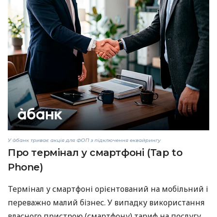
У àбанк триває акція для ФОП з підключення еквайрингу
Про термінал у смартфоні (Tap to
Phone)
Термінал у смартфоні орієнтований на мобільний і
переважно малий бізнес. У випадку використання
власного пристрою (смартфону) тариф на послугу