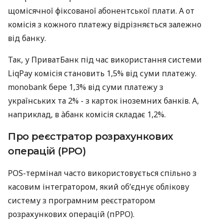
щомісячної фіксованої абонентської плати. А от
комісія з кожного платежу відрізняється залежно
від банку.
Так, у ПриватБанк під час використання системи
LiqPay комісія становить 1,5% від суми платежу.
monobank бере 1,3% від суми платежу з
українських та 2% - з карток іноземних банків. А,
наприклад, в àбанк комісія складає 1,2%.
Про реєстратор розрахункових
операцій (РРО)
POS-термінал часто використовується спільно з
касовим інтегратором, який об’єднує облікову
систему з програмним реєстратором
розрахункових операцій (пРРО).