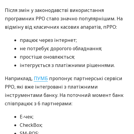
Після змін у законодавстві використання
програмних РРО стало значно популярнішим. На
відміну від класичних касових апаратів, пРРО:
працює через інтернет;
не потребує дорогого обладнання;
простіше оновлюється;
інтегрується з платіжними рішеннями.
Наприклад,
ПУМБ
пропонує партнерські сервіси
РРО, які вже інтегровані з платіжними
інструментами банку. На поточний момент банк
співпрацює з 6 партнерами:
E-чек;
CheckBox;
SM-POS;