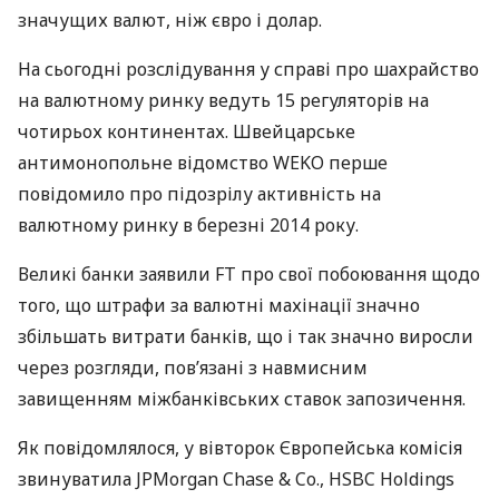
значущих валют, ніж євро і долар.
На сьогодні розслідування у справі про шахрайство
на валютному ринку ведуть 15 регуляторів на
чотирьох континентах. Швейцарське
антимонопольне відомство
WEKO
перше
повідомило про підозрілу активність на
валютному ринку в березні 2014 року.
Великі банки заявили FT про свої побоювання щодо
того, що штрафи за валютні махінації значно
збільшать витрати банків, що і так значно виросли
через розгляди, пов’язані з навмисним
завищенням міжбанківських ставок запозичення.
Як повідомлялося, у вівторок Європейська комісія
звинуватила
JPM
organ Chase & Co.,
HSBC
Holdings