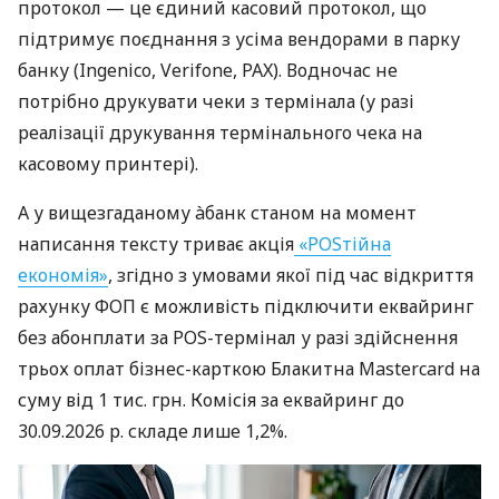
протокол — це єдиний касовий протокол, що
підтримує поєднання з усіма вендорами в парку
банку (Ingenico, Verifone, PAX). Водночас не
потрібно друкувати чеки з термінала (у разі
реалізації друкування термінального чека на
касовому принтері).
А у вищезгаданому àбанк станом на момент
написання тексту триває акція
«POSтійна
економія»
, згідно з умовами якої під час відкриття
рахунку ФОП є можливість підключити еквайринг
без абонплати за POS-термінал у разі здійснення
трьох оплат бізнес-карткою Блакитна Mastercard на
суму від 1 тис. грн. Комісія за еквайринг до
30.09.2026 р. складе лише 1,2%.