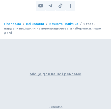
/
/
/
Finance.ua
Всі новини
Казна та Політика
У травні
нардепи вирішили не перепрацьовувати - зберуться лише
двічі
Місце для вашої реклами