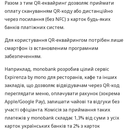
Разом з тим QR-еквайринг дозволяє приймати
оплату скануванням QR-коду або дистанційно
через посилання (без NFC) з карток будь-яких
банків платіжних систем.
Для користування QR-еквайрингом потрібен лише
смартфон із встановленим програмним
забезпеченням.
Наприклад, monobank розробив цілий сервіс
Expirenza by mono для ресторанів, кафе та інших
закладів, що дозволяє відвідувачам через QR-код
переглядати меню, оплачувати рахунок (зокрема
Apple/Google Pay), залишати чайові та відгуки без
участі офіціанта. Комісія за приймання таких
платежів у monobank складає 1,3% від суми з усіх
карток українських банків та 2% з карток