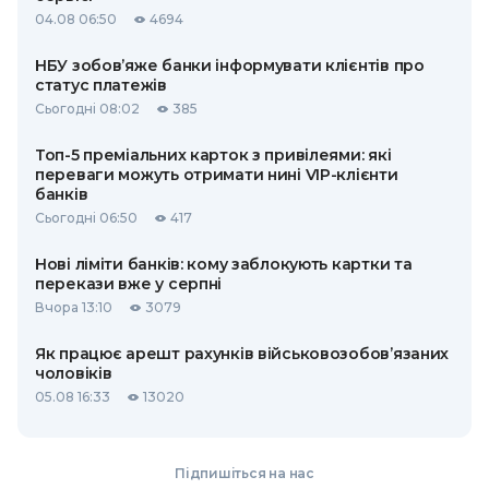
04.08 06:50
4694
НБУ зобов’яже банки інформувати клієнтів про
статус платежів
Сьогодні 08:02
385
Топ-5 преміальних карток з привілеями: які
переваги можуть отримати нині VIP-клієнти
банків
Сьогодні 06:50
417
Нові ліміти банків: кому заблокують картки та
перекази вже у серпні
Вчора 13:10
3079
Як працює арешт рахунків військовозобов’язаних
чоловіків
05.08 16:33
13020
Підпишіться на нас