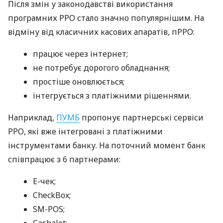
Після змін у законодавстві використання
програмних РРО стало значно популярнішим. На
відміну від класичних касових апаратів, пРРО:
працює через інтернет;
не потребує дорогого обладнання;
простіше оновлюється;
інтегрується з платіжними рішеннями.
Наприклад,
ПУМБ
пропонує партнерські сервіси
РРО, які вже інтегровані з платіжними
інструментами банку. На поточний момент банк
співпрацює з 6 партнерами:
E-чек;
CheckBox;
SM-POS;
Cashalot;