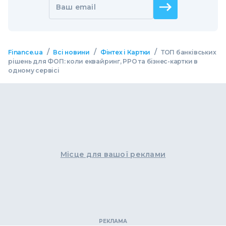
Ваш email
/
/
/
Finance.ua
Всі новини
Фінтех і Картки
ТОП банківських
рішень для ФОП: коли еквайринг, РРО та бізнес-картки в
одному сервісі
Місце для вашої реклами