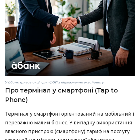
У àбанк триває акція для ФОП з підключення еквайрингу
Про термінал у смартфоні (Tap to
Phone)
Термінал у смартфоні орієнтований на мобільний і
переважно малий бізнес. У випадку використання
власного пристрою (смартфону) тариф на послугу
зазвичай не містить щомісячної абонплати