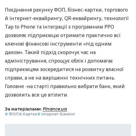
Поєднання рахунку ФОП, бізнес-картки, торгового
й інтернет-еквайрингу, QR-еквайрингу, технології
Tap to Phone та інтеграції з програмним РРО
дозволяє підприємцю отримати практично всі
ключові фінансові інструменти «під одним
дахом». Такий підхід скорочує час на
адміністрування, спрощує облік і допомагає
підприємцям зосередитися на розвитку власної
справи, а не на вирішенні технічних питань.
Головне -на старті правильно вибрати банк, який
дозволить все це втілити.
За матеріалами:
Finance.ua
#
ФОП
#
Картки
#
Інтернет-Банкінг