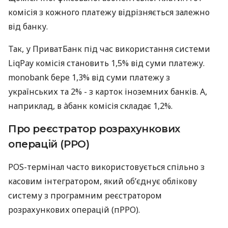
комісія з кожного платежу відрізняється залежно
від банку.
Так, у ПриватБанк під час використання системи
LiqPay комісія становить 1,5% від суми платежу.
monobank бере 1,3% від суми платежу з
українських та 2% - з карток іноземних банків. А,
наприклад, в àбанк комісія складає 1,2%.
Про реєстратор розрахункових
операцій (РРО)
POS-термінал часто використовується спільно з
касовим інтегратором, який об’єднує облікову
систему з програмним реєстратором
розрахункових операцій (пРРО).