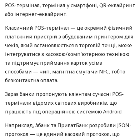
POS-термінал, термінал у смартфоні, QR-еквайринг
або інтернет-еквайринг.
Класичний POS-термінал — це окремий фізичний
платіжний пристрій з вбудованим принтером для
чеків, який встановлюється в торговій точці, може
інтегруватися з касовою/комп'ютерною технікою
та підтримує приймання карток усіма
способами — чип, магнітна смуга чи NFC, тобто
безконтактна оплата.
Зараз банки пропонують клієнтам сучасні POS-
термінали відомих світових виробників, що
працюють під операційною системою Android.
Наприклад, àбанк та ПриватБанк розробили JSON-
протокол — це єдиний касовий протокол, що