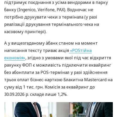
підтримує поєднання з усіма вендорами в парку
банку (Ingenico, Verifone, PAX). Водночас не
потрібно друкувати чеки з термінала (у разі
реалізації друкування термінального чека на
касовому принтері).
А у вищезгаданому àбанк станом на момент
написання тексту триває акція
«POSтійна
економія»
, згідно з умовами якої під час відкриття
рахунку ФОП є можливість підключити еквайринг
без абонплати за POS-термінал у разі здійснення
трьох оплат бізнес-карткою Блакитна Mastercard на
суму від 1 тис. грн. Комісія за еквайринг до
30.09.2026 р. складе лише 1,2%.