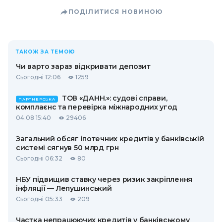
ПОДІЛИТИСЯ НОВИНОЮ
ТАКОЖ ЗА ТЕМОЮ
Чи варто зараз відкривати депозит
Сьогодні 12:06
1259
ТОВ «ДАНН.»: судові справи,
ПАРТНЕРСЬКА
комплаєнс та перевірка міжнародних угод
04.08 15:40
29406
Загальний обсяг іпотечних кредитів у банківській
системі сягнув 50 млрд грн
Сьогодні 06:32
80
НБУ підвищив ставку через ризик закріплення
інфляції — Лепушинський
Сьогодні 05:33
209
Частка непрацюючих кредитів у банківському