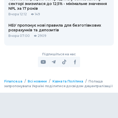
секторі знизилася до 12,5% - мінімальне значення
NPL за 17 років
Вчора 12:12
149
НБУ пропонує нові правила для безготівкових
розрахунків та депозитів
Вчора 07:00
2909
Підпишіться на нас
/
/
/
Finance.ua
Всі новини
Казна та Політика
Польща
запропонувала Україні поділитися досвідом децентралізації