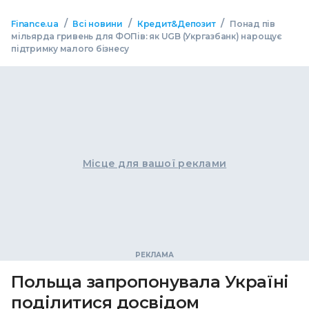
/
/
/
Finance.ua
Всі новини
Кредит&Депозит
Понад пів
мільярда гривень для ФОПів: як UGB (Укргазбанк) нарощує
підтримку малого бізнесу
Місце для вашої реклами
Польща запропонувала Україні
поділитися досвідом