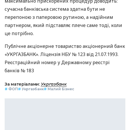
максимально прискорених процедур доводить:
сучасна банківська система здатна бути не
перепоною з паперовою рутиною, а надійним
партнером, який підставляє плече саме тоді, коли
це потрібно.
Публічне акціонерне товариство акціонерний банк
«УКРГАЗБАНК». Ліцензія НБУ № 123 від 21.07.1993.
Реєстраційний номер у Державному реєстрі
банків № 183
За матеріалами:
Укргазбанк
#
ФОП
#
Укргазбанк
#
Малий Бізнес