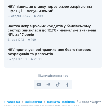
НБУ підвищив ставку через ризик закріплення
інфляції — Лепушинський
Сьогодні 05:33
209
Частка непрацюючих кредитів у банківському
секторі знизилася до 12,5% - мінімальне значення
NPL за 17 років
Вчора 12:12
149
НБУ пропонує нові правила для безготівкових
розрахунків та депозитів
Вчора 07:00
2909
Підпишіться на нас
/
/
/
Finance.ua
Всі новини
Казна та Політика
Завод "Форт"