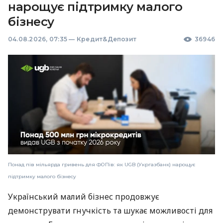
нарощує підтримку малого
бізнесу
04.08.2026, 07:35
—
Кредит&Депозит
36946
Понад пів мільярда гривень для ФОПів: як UGB (Укргазбанк) нарощує
підтримку малого бізнесу
Український малий бізнес продовжує
демонструвати гнучкість та шукає можливості для