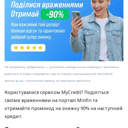
На яскравому зображенні — усміхнена молода жінка праворуч, захоплено
дивиться в екран смартфона, тоді як ліворуч розташований текстовий
заклик до дії, з логотипом сервісу та зірочками рейтингу.
Користувалися сервісом MyCredit? Поділіться
своїми враженнями на порталі Minfin та
отримайте промокод на знижку 90% на наступний
кредит.