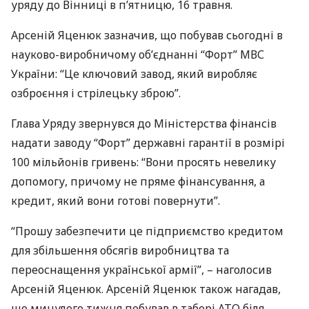
уряду до Вінниці в п’ятницю, 16 травня.
Арсеній Яценюк зазначив, що побував сьогодні в
науково-виробничому об’єднанні “Форт”
МВС
України: “Це ключовий завод, який виробляє
озброєння і стрілецьку зброю”.
Глава Уряду звернувся до Міністерства фінансів
надати заводу “Форт” державні гарантії в розмірі
100 мільйонів гривень: “Вони просять невелику
допомогу, причому не пряме фінансування, а
кредит, який вони готові повернути”.
“Прошу забезпечити це підприємство кредитом
для збільшення обсягів виробництва та
переоснащення української армії”, – наголосив
Арсеній Яценюк. Арсеній Яценюк також нагадав,
що минулого тижня побував в таборі
АТО
біля