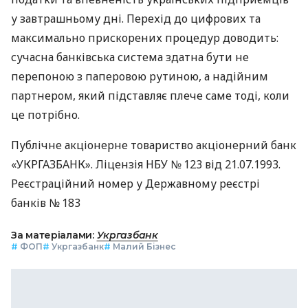
у завтрашньому дні. Перехід до цифрових та
максимально прискорених процедур доводить:
сучасна банківська система здатна бути не
перепоною з паперовою рутиною, а надійним
партнером, який підставляє плече саме тоді, коли
це потрібно.
Публічне акціонерне товариство акціонерний банк
«УКРГАЗБАНК». Ліцензія НБУ № 123 від 21.07.1993.
Реєстраційний номер у Державному реєстрі
банків № 183
За матеріалами:
Укргазбанк
#
ФОП
#
Укргазбанк
#
Малий Бізнес