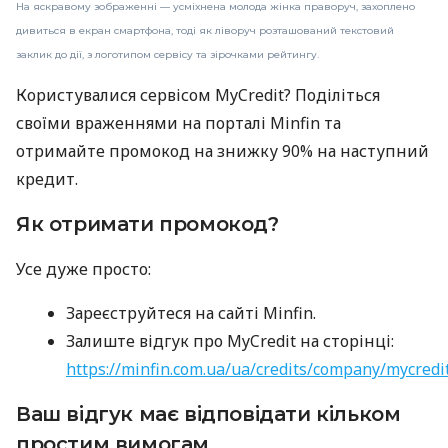
На яскравому зображенні — усміхнена молода жінка праворуч, захоплено
дивиться в екран смартфона, тоді як ліворуч розташований текстовий
заклик до дії, з логотипом сервісу та зірочками рейтингу.
Користувалися сервісом MyCredit? Поділіться
своїми враженнями на порталі Minfin та
отримайте промокод на знижку 90% на наступний
кредит.
Як отримати промокод?
Усе дуже просто:
Зареєструйтеся на сайті Minfin.
Залиште відгук про MyCredit на сторінці:
https://minfin.com.ua/ua/credits/company/mycredi
Ваш відгук має відповідати кільком
простим вимогам