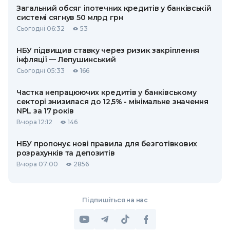
Загальний обсяг іпотечних кредитів у банківській
системі сягнув 50 млрд грн
Сьогодні 06:32
53
НБУ підвищив ставку через ризик закріплення
інфляції — Лепушинський
Сьогодні 05:33
166
Частка непрацюючих кредитів у банківському
секторі знизилася до 12,5% - мінімальне значення
NPL за 17 років
Вчора 12:12
146
НБУ пропонує нові правила для безготівкових
розрахунків та депозитів
Вчора 07:00
2856
Підпишіться на нас