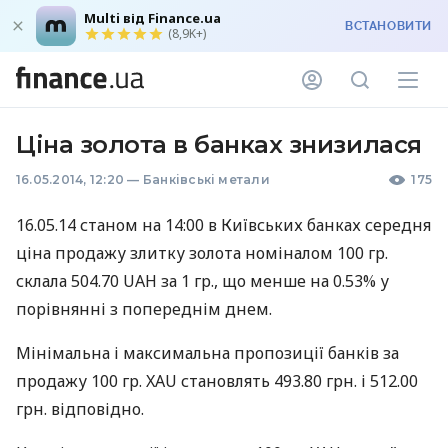
Multi від Finance.ua
ВСТАНОВИТИ
(8,9K+)
Ціна золота в банках знизилася
16.05.2014, 12:20
—
Банківські метали
175
16.05.14 станом на 14:00 в Київських банках середня
ціна продажу злитку золота номіналом 100 гр.
склала 504.70
UAH
за 1 гр., що менше на 0.53% у
порівнянні з попереднім днем.
Мінімальна і максимальна пропозиції банків за
продажу 100 гр.
XAU
становлять 493.80 грн. і 512.00
грн. відповідно.