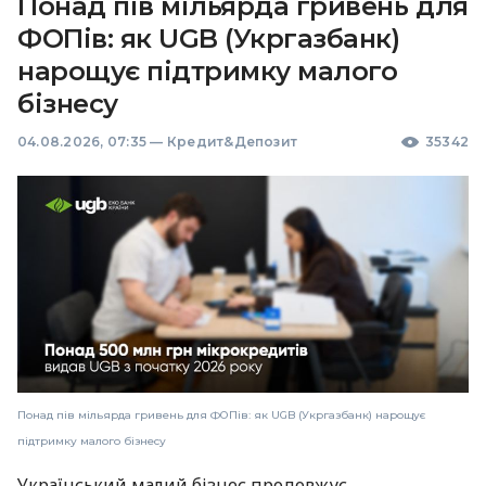
Понад пів мільярда гривень для
ФОПів: як UGB (Укргазбанк)
нарощує підтримку малого
бізнесу
04.08.2026, 07:35
—
Кредит&Депозит
35342
Понад пів мільярда гривень для ФОПів: як UGB (Укргазбанк) нарощує
підтримку малого бізнесу
Український малий бізнес продовжує