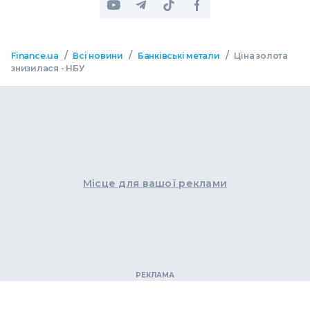
/
/
/
Finance.ua
Всі новини
Банківські метали
Ціна золота
знизилася - НБУ
Місце для вашої реклами