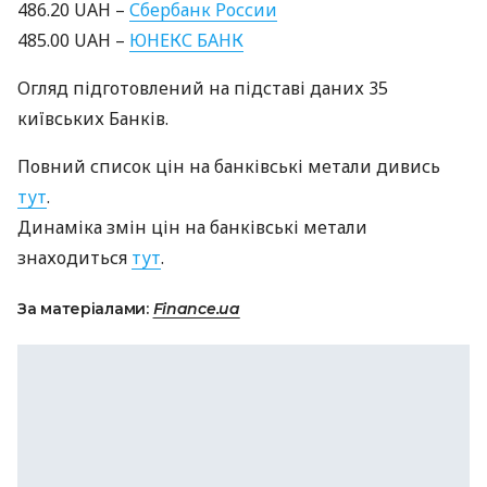
486.20
UAH
–
Сбербанк России
485.00
UAH
–
ЮНЕКС
БАНК
Огляд підготовлений на підставі даних 35
київських Банків.
Повний список цін на банківські метали дивись
тут
.
Динаміка змін цін на банківські метали
знаходиться
тут
.
За матеріалами:
Finance.ua