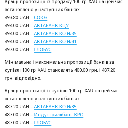
Кращі пропозиції із продажу 100 гр.
XAU
на цей час
встановлено у наступних банках:
493.80
UAH
–
СОЮЗ
494.00
UAH
–
АКТАБАНК
КЦУ
494.00
UAH
–
АКТАБАНК
КО №35
494.00
UAH
–
АКТАБАНК
КО №41
497.00
UAH
–
ГЛОБУС
Мінімальна і максимальна пропозиції банків за
купівлі 100 гр.
XAU
становлять 400.00 грн. і 487.20
грн. відповідно.
Кращі пропозиції із купівлі 100 гр.
XAU
на цей час
встановлено у наступних банках:
487.20
UAH
–
АКТАБАНК
КО №35
487.00
UAH
–
Индустриалбанк
КРО
487.00
UAH
–
ГЛОБУС