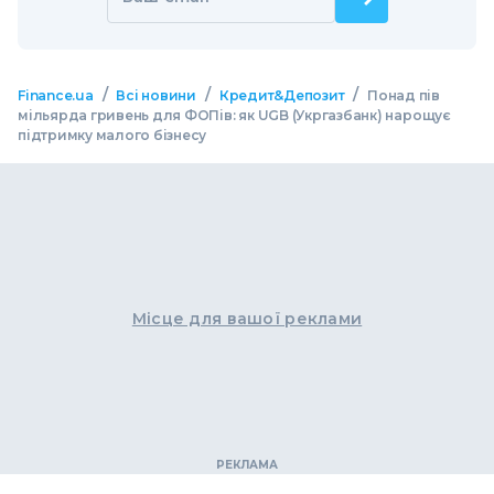
/
/
/
Finance.ua
Всі новини
Кредит&Депозит
Понад пів
мільярда гривень для ФОПів: як UGB (Укргазбанк) нарощує
підтримку малого бізнесу
Місце для вашої реклами