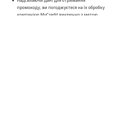
Надсилаючи дані для отримання
промокоду, ви погоджуєтеся на їх обробку
компанією MyCredit виключно з метою
перевірки участі в акції. Ваші персональні
дані не передаються третім особам.
Промокод потрібно використати до
30.09.2026.
Дякуємо, що обираєте MyCredit і ділитеся своїми
враженнями. Ваша думка допомагає нам ставати
кращими!
Офіційні правила акції
За матеріалами:
MyCredit
#
Кредит Онлайн
ПОДІЛИТИСЯ НОВИНОЮ