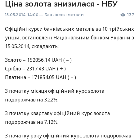
Ціна золота знизилася - НБУ
15.05.2014, 14:00
—
Банківські метали
137
Офіційні курси банківських металів за 10 трiйських
унцій, встановлені Національним банком України з
15.05.2014, складають:
Золото – 152056.14
UAH
( – )
Срiбло – 2317.43
UAH
( + )
Платина – 171854.05
UAH
( – )
З початку місяця офіційний курс золота
подорожчав на 3.22%.
З початку кварталу офіційний курс золота
подорожчав на 7.12%.
З початку року офіційний курс золота подорожчав