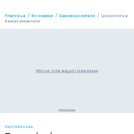
/
/
/
Finance.ua
Всі новини
Банківські метали
Ціна золота в
банках знизилася
Місце для вашої реклами
ПАРТНЕРСЬКА