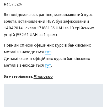
на 57.32%.
Як повідомлялось раніше, максимальний курс
золота, встановлений
НБУ
, був зафіксований
14.04.2014 і склав 171881.56
UAH
за 10 трiйських
унцій (552.61
UAH
за 1 грам).
Повний список офіційних курсів банківських
металів знаходиться
тут
.
Динаміка змін офіційних курсів банківських
металів знаходиться
тут
.
За матеріалами:
Finance.ua