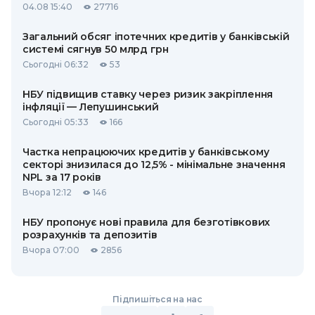
04.08 15:40
27716
Загальний обсяг іпотечних кредитів у банківській
системі сягнув 50 млрд грн
Сьогодні 06:32
53
НБУ підвищив ставку через ризик закріплення
інфляції — Лепушинський
Сьогодні 05:33
166
Частка непрацюючих кредитів у банківському
секторі знизилася до 12,5% - мінімальне значення
NPL за 17 років
Вчора 12:12
146
НБУ пропонує нові правила для безготівкових
розрахунків та депозитів
Вчора 07:00
2856
Підпишіться на нас