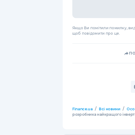
Якщо Ви помітили помилку, виді
щоб повідомити про це.
П
/
/
Finance.ua
Всі новини
Осо
розробника найкращого інвер