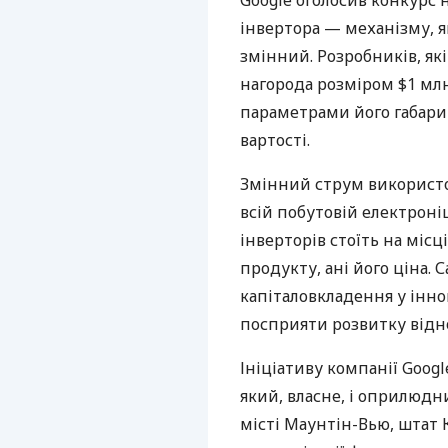
Google оголосив конкурс
інвертора — механізму, 
змінний. Розробників, як
нагорода розміром $1 мл
параметрами його габарит
вартості.
Змінний струм використо
всій побутовій електроні
інверторів стоїть на міс
продукту, ані його ціна.
капіталовкладення у інно
посприяти розвитку відн
Ініціативу компанії Goo
який, власне, і оприлюдн
місті Маунтін-Вью, штат 