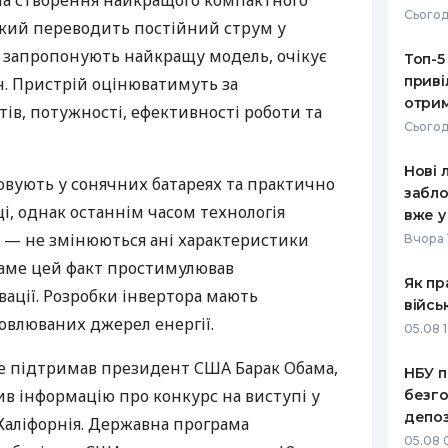
 на створення найкращого компактного
Сьогод
який переводить постійний струм у
РЕЙТИНГ ДЕБЕТОВИХ
ПУТІВНИ
КАРТОК
СТРАХУ
і запропонують найкращу модель, очікує
Топ-5
приві
н. Пристрій оцінюватимуть за
ЩОМІСЯЧНИЙ ОГЛЯД
ВСІ СТРА
отрим
ів, потужності, ефективності роботи та
КЕШБЕКУ
Сьогод
СТРАХОВ
ПУТІВНИКИ ПО
Нові 
БАНКІВСЬКИХ КАРТКАХ
ВІДГУКИ
вують у сонячних батареях та практично
КОМПАНІ
забло
ці, однак останнім часом технологія
вже у
ДОСТАВК
ці — не змінюються ані характеристики
Вчора 
 Саме цей факт простимулював
КОНТАКТ
Як пр
вації. Розробки інвертора мають
війсь
овлюваних джерел енергії.
05.08 1
gle підтримав президент
США
Барак Обама,
НБУ п
ив інформацію про конкурс на виступі у
безго
депоз
Каліфорнія. Державна програма
05.08 