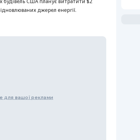
х будівель
США
планує витратити $2
ідновлюваних джерел енергії.
е для вашої реклами