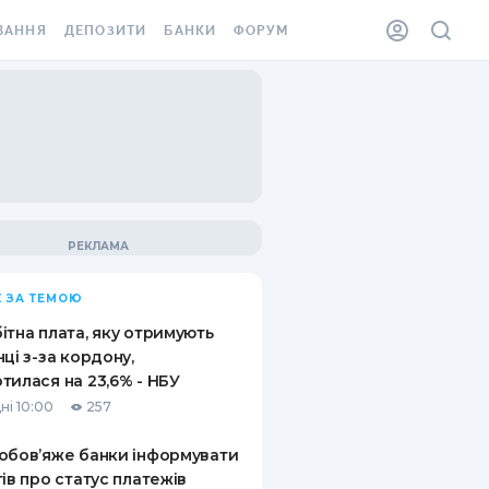
ВАННЯ
ДЕПОЗИТИ
БАНКИ
ФОРУМ
ІЛКА
ВСІ ДЕПОЗИТИ
ВСІ БАНКИ
АННЯ ЖИТЛА ВІД
ДЕПОЗИТИ В USD
ВІДГУКИ ПРО БАНКИ
 ШАХЕДІВ
ДЕПОЗИТИ В EUR
МІКРОФІНАНСОВІ
ХОВКА ЗА КОРДОН
ОРГАНІЗАЦІЇ
БОНУС ДО ДЕПОЗИТІВ
ВІДГУКИ ПРО МФО
УМОВИ АКЦІЇ
КАРТА
 ЗА ТЕМОЮ
ПИТАННЯ ТА ВІДПОВІДІ
ННА ВІНЬЄТКА
ітна плата, яку отримують
ДЕПОЗИТНИЙ КАЛЬКУЛЯТОР
нці з-за кордону,
 СПІВРОБІТНИКІВ
тилася на 23,6% - НБУ
ПУТІВНИКИ ПО
ні 10:00
257
SSISTANCE
ЗАОЩАДЖЕННЯМ
обов’яже банки інформувати
АННЯ ВІД
тів про статус платежів
Х ВИПАДКІВ