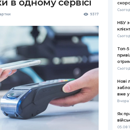
ки в одному сервісі
скоро
Сьогод
Картки
9317
НБУ з
клієн
Сьогод
Топ-5
приві
отрим
Сьогод
Нові 
забло
вже у
Вчора 
Як пр
війсь
05.08 1