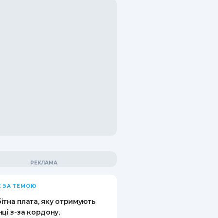
 ЗА ТЕМОЮ
ітна плата, яку отримують
нці з-за кордону,