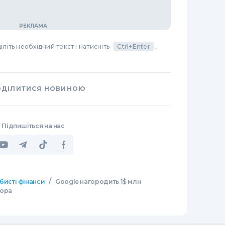
літь необхідний текст і натисніть
Ctrl+Enter
,
ОДІЛИТИСЯ НОВИНОЮ
Підпишіться на нас
/
бисті фінанси
Google нагородить 1$ млн
тора