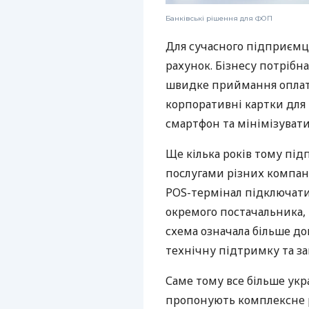
Банківські рішення для ФОП
Для сучасного підприємц
рахунок. Бізнесу потрібна
швидке приймання оплат,
корпоративні картки для 
смартфон та мінімізувати
Ще кілька років тому пі
послугами різних компані
POS-термінал підключати
окремого постачальника, 
схема означала більше дог
технічну підтримку та за
Саме тому все більше укр
пропонують комплексне р