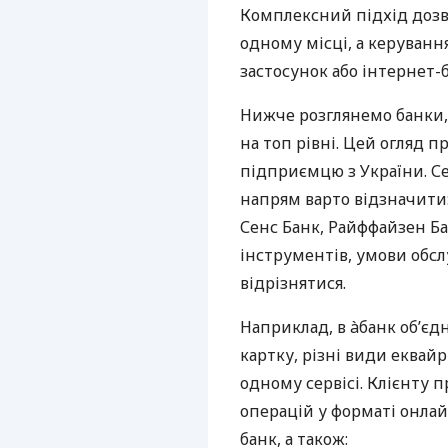
Комплексний підхід дозв
одному місці, а керуван
застосунок або інтернет-б
Нижче розглянемо банки,
на топ рівні. Цей огляд п
підприємцю з України. Се
напрям варто відзначити:
Сенс Банк, Райффайзен Ба
інструментів, умови обс
відрізнятися.
Наприклад, в àбанк об’єд
картку, різні види еквай
одному сервісі. Клієнту 
операцій у форматі онлайн
банк, а також: