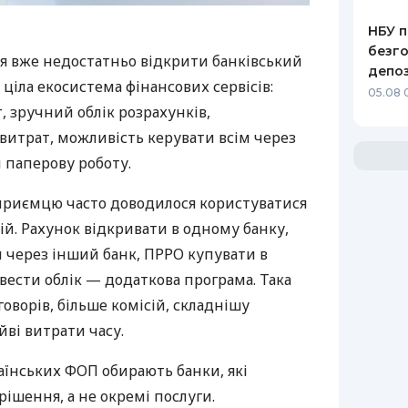
НБУ п
безго
я вже недостатньо відкрити банківський
депоз
 ціла екосистема фінансових сервісів:
05.08 
 зручний облік розрахунків,
витрат, можливість керувати всім через
 паперову роботу.
дприємцю часто доводилося користуватися
й. Рахунок відкривати в одному банку,
 через інший банк, ПРРО купувати в
вести облік — додаткова програма. Така
оворів, більше комісій, складнішу
йві витрати часу.
аїнських ФОП обирають банки, які
ішення, а не окремі послуги.