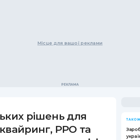
Місце для вашої реклами
ьких рішень для
ТАКОЖ
квайринг, РРО та
Зароб
украї