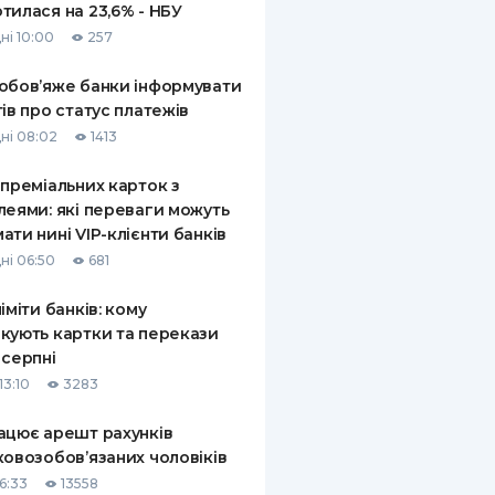
тилася на 23,6% - НБУ
ні 10:00
257
обов’яже банки інформувати
тів про статус платежів
ні 08:02
1413
 преміальних карток з
леями: які переваги можуть
ати нині VIP-клієнти банків
ні 06:50
681
ліміти банків: кому
кують картки та перекази
 серпні
13:10
3283
ацює арешт рахунків
ковозобов’язаних чоловіків
6:33
13558