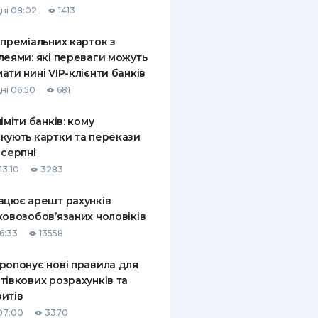
ні 08:02
1413
КИ ПО
ВАННЮ
 преміальних карток з
леями: які переваги можуть
ХОВІ ПОЛІСИ
ати нині VIP-клієнти банків
ні 06:50
681
І КОМПАНІЇ
ліміти банків: кому
 ПРО СТРАХОВІ
Ї
кують картки та перекази
 серпні
А І ОПЛАТА
13:10
3283
И
ацює арешт рахунків
ковозобов’язаних чоловіків
6:33
13558
ропонує нові правила для
тівкових розрахунків та
итів
07:00
3370