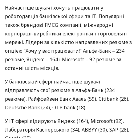
Найчастіше шукачі хочуть працювати у
роботодавців банківської сфери та ІТ. Популярні
також брендові
FMCG
компанії, міжнародні
корпорації-виробники електроніки і торговельні
мережі. Лідери за кількістю направлених резюме з
опцією “Хочу у вас працювати!” Альфа-Банк – 234
резюме, Яндекс – 164 і Microsoft – 92 резюме за
останні шість місяців.
У банківській сфері найчастіше шукачі
відправляють свої резюме в Альфа-Банк (234
резюме), Райффайзен Банк Аваль (59), Citibank (26),
Deutsche Bank (24),
OTP
bank (18).
У ІТ сфері лідирують Яндекс (164), Microsoft (92),
Лабораторія Касперського (34),
ABBYY
(30),
SAP
(28),