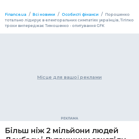
/
/
/
Finance.ua
Всі новини
Особисті фінанси
Порошенко
тотально лідирує в електоральних симпатіях українців, Тігіпко
трохи випереджає Тимошенко - опитування GFK
Місце для вашої реклами
Більш ніж 2 мільйони людей