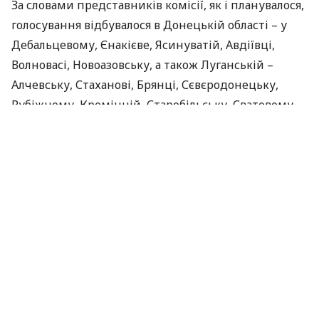
За словами представників комісії, як і планувалося,
голосування відбувалося в Донецькій області – у
Дебальцевому, Єнакієве, Ясинуватій, Авдіївці,
Волновасі, Новоазовську, а також Луганській –
Алчевську, Стаханові, Брянці, Сєвєродонецьку,
Рубіжному, Кремінній, Старобільську, Сватовому
та інших.
Усього функціонували понад 40 виборчих
дільниць, також діяли пересувні урни для
голосування.
Раніше в Луганській та Донецькій областях близько
100 територіальних громад висловилися за
приєднання до Дніпропетровської області: комісія
отримала від них копії звернень до Верховної
Ради про внесення змін до відповідних