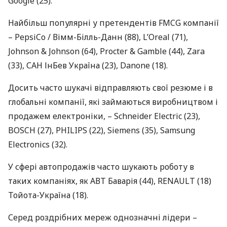
Google (25).
Найбільш популярні у претендентів
FMCG
компанії
– PepsiCo / Вімм-Білль-Данн (88), L’Oreal (71),
Johnson & Johnson (64), Procter & Gamble (44), Zara
(33),
САН
ІнБев Україна (23), Danone (18).
Досить часто шукачі відправляють свої резюме і в
глобальні компанії, які займаються виробництвом і
продажем електроніки, – Schneider Electric (23),
BOSCH
(27),
PHILIPS
(22), Siemens (35), Samsung
Electronics (32).
У сфері автопродажів часто шукають роботу в
таких компаніях, як
АВТ
Баварія (44),
RENAULT
(18)
Тойота-Україна (18).
Серед роздрібних мереж однозначні лідери –