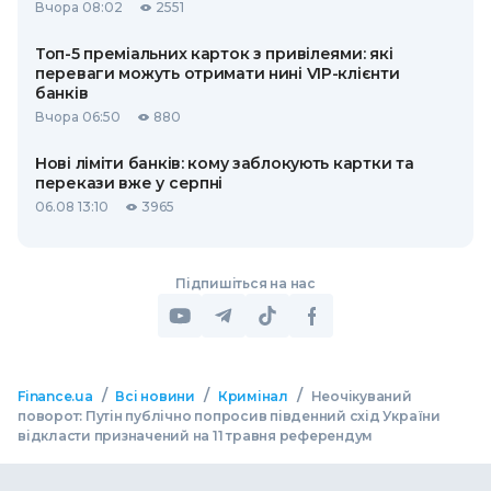
Вчора 08:02
2551
Топ-5 преміальних карток з привілеями: які
переваги можуть отримати нині VIP-клієнти
банків
Вчора 06:50
880
Нові ліміти банків: кому заблокують картки та
перекази вже у серпні
06.08 13:10
3965
Підпишіться на нас
/
/
/
Finance.ua
Всі новини
Кримінал
Неочікуваний
поворот: Путін публічно попросив південний схід України
відкласти призначений на 11 травня референдум