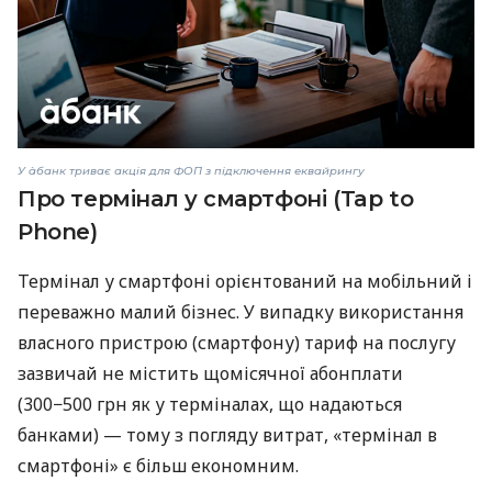
У àбанк триває акція для ФОП з підключення еквайрингу
Про термінал у смартфоні (Tap to
Phone)
Термінал у смартфоні орієнтований на мобільний і
переважно малий бізнес. У випадку використання
власного пристрою (смартфону) тариф на послугу
зазвичай не містить щомісячної абонплати
(300−500 грн як у терміналах, що надаються
банками) — тому з погляду витрат, «термінал в
смартфоні» є більш економним.