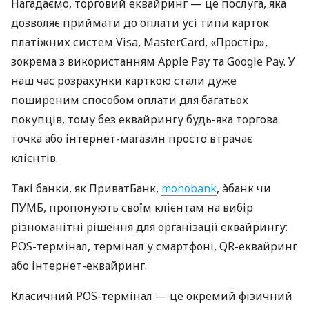
Нагадаємо, торговий еквайринг — це послуга, яка
дозволяє приймати до оплати усі типи карток
платіжних систем Visa, MasterCard, «Простір»,
зокрема з використанням Apple Pay та Google Pay. У
наш час розрахунки карткою стали дуже
поширеним способом оплати для багатьох
покупців, тому без еквайрингу будь-яка торгова
точка або інтернет-магазин просто втрачає
клієнтів.
Такі банки, як ПриватБанк,
monobank
, àбанк чи
ПУМБ, пропонують своїм клієнтам на вибір
різноманітні рішення для організації еквайрингу:
POS-термінал, термінал у смартфоні, QR-еквайринг
або інтернет-еквайринг.
Класичний POS-термінал — це окремий фізичний