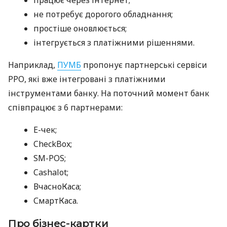
не потребує дорогого обладнання;
простіше оновлюється;
інтегрується з платіжними рішеннями.
Наприклад,
ПУМБ
пропонує партнерські сервіси
РРО, які вже інтегровані з платіжними
інструментами банку. На поточний момент банк
співпрацює з 6 партнерами:
E-чек;
CheckBox;
SM-POS;
Cashalot;
ВчасноКаса;
СмартКаса.
Про бізнес-картки