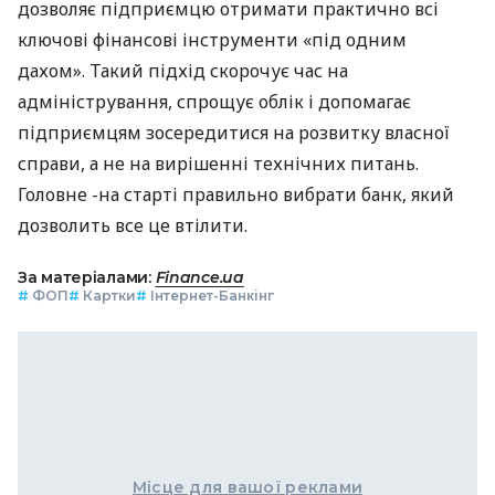
дозволяє підприємцю отримати практично всі
ключові фінансові інструменти «під одним
дахом». Такий підхід скорочує час на
адміністрування, спрощує облік і допомагає
підприємцям зосередитися на розвитку власної
справи, а не на вирішенні технічних питань.
Головне -на старті правильно вибрати банк, який
дозволить все це втілити.
За матеріалами:
Finance.ua
#
ФОП
#
Картки
#
Інтернет-Банкінг
Місце для вашої реклами