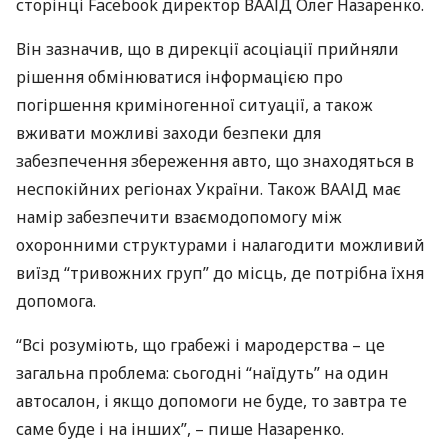
сторінці Facebook директор
ВААІД
Олег Назаренко.
Він зазначив, що в дирекції асоціації прийняли
рішення обмінюватися інформацією про
погіршення криміногенної ситуації, а також
вживати можливі заходи безпеки для
забезпечення збереження авто, що знаходяться в
неспокійних регіонах України. Також
ВААІД
має
намір забезпечити взаємодопомогу між
охоронними структурами і налагодити можливий
виїзд “тривожних груп” до місць, де потрібна їхня
допомога.
“Всі розуміють, що грабежі і мародерства – це
загальна проблема: сьогодні “наїдуть” на один
автосалон, і якщо допомоги не буде, то завтра те
саме буде і на інших”, – пише Назаренко.