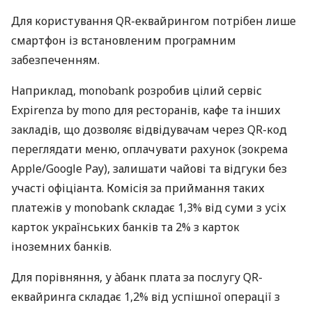
Для користування QR-еквайрингом потрібен лише
смартфон із встановленим програмним
забезпеченням.
Наприклад, monobank розробив цілий сервіс
Expirenza by mono для ресторанів, кафе та інших
закладів, що дозволяє відвідувачам через QR-код
переглядати меню, оплачувати рахунок (зокрема
Apple/Google Pay), залишати чайові та відгуки без
участі офіціанта. Комісія за приймання таких
платежів у monobank складає 1,3% від суми з усіх
карток українських банків та 2% з карток
іноземних банків.
Для порівняння, у àбанк плата за послугу QR-
еквайринга складає 1,2% від успішної операції з