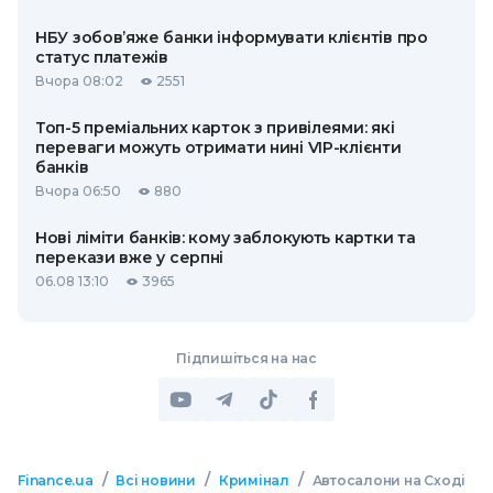
НБУ зобов’яже банки інформувати клієнтів про
статус платежів
Вчора 08:02
2551
Топ-5 преміальних карток з привілеями: які
переваги можуть отримати нині VIP-клієнти
банків
Вчора 06:50
880
Нові ліміти банків: кому заблокують картки та
перекази вже у серпні
06.08 13:10
3965
Підпишіться на нас
/
/
/
Finance.ua
Всі новини
Кримінал
Автосалони на Сході