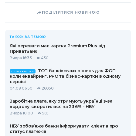
ПОДІЛИТИСЯ НОВИНОЮ
ТАКОЖ ЗА ТЕМОЮ
Які переваги має картка Premium Plus від
ПриватБанк
Вчора 16:33
430
ТОП банківських рішень для ФОП:
ПАРТНЕРСЬКА
коли еквайринг, РРО та бізнес-картки в одному
сервісі
04.08 06:50
26050
Заробітна плата, яку отримують українці з-за
кордону, скоротилася на 23,6% - НБУ
Вчора 10:00
565
НБУ зобов’яже банки інформувати клієнтів про
статус платежів