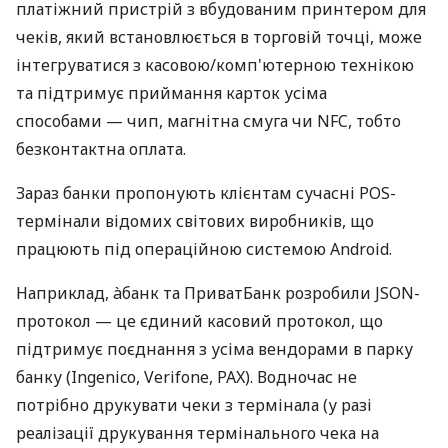
платіжний пристрій з вбудованим принтером для
чеків, який встановлюється в торговій точці, може
інтегруватися з касовою/комп'ютерною технікою
та підтримує приймання карток усіма
способами — чип, магнітна смуга чи NFC, тобто
безконтактна оплата.
Зараз банки пропонують клієнтам сучасні POS-
термінали відомих світових виробників, що
працюють під операційною системою Android.
Наприклад, àбанк та ПриватБанк розробили JSON-
протокол — це єдиний касовий протокол, що
підтримує поєднання з усіма вендорами в парку
банку (Ingenico, Verifone, PAX). Водночас не
потрібно друкувати чеки з термінала (у разі
реалізації друкування термінального чека на