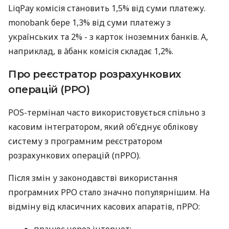
LiqPay комісія становить 1,5% від суми платежу.
monobank бере 1,3% від суми платежу з
українських та 2% - з карток іноземних банків. А,
наприклад, в àбанк комісія складає 1,2%.
Про реєстратор розрахункових
операцій (РРО)
POS-термінал часто використовується спільно з
касовим інтегратором, який об’єднує облікову
систему з програмним реєстратором
розрахункових операцій (пРРО).
Після змін у законодавстві використання
програмних РРО стало значно популярнішим. На
відміну від класичних касових апаратів, пРРО:
працює через інтернет;