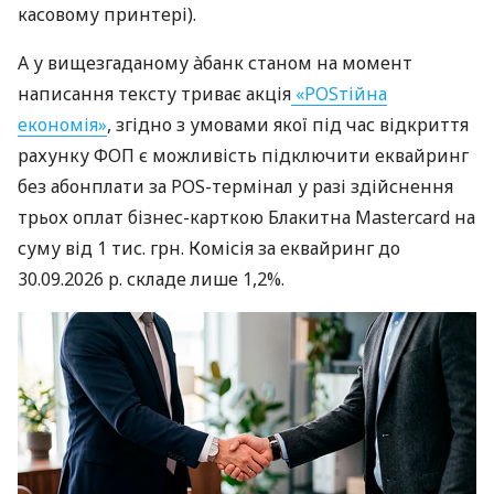
касовому принтері).
А у вищезгаданому àбанк станом на момент
написання тексту триває акція
«POSтійна
економія»
, згідно з умовами якої під час відкриття
рахунку ФОП є можливість підключити еквайринг
без абонплати за POS-термінал у разі здійснення
трьох оплат бізнес-карткою Блакитна Mastercard на
суму від 1 тис. грн. Комісія за еквайринг до
30.09.2026 р. складе лише 1,2%.