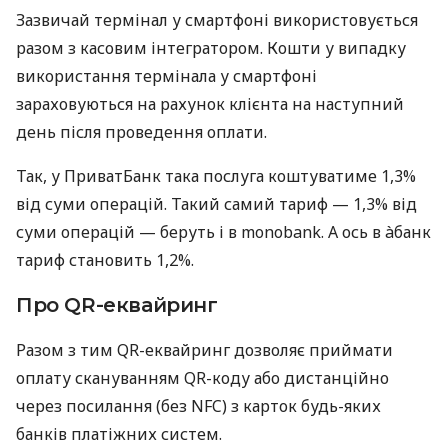
Зазвичай термінал у смартфоні використовується
разом з касовим інтегратором. Кошти у випадку
використання термінала у смартфоні
зараховуються на рахунок клієнта на наступний
день після проведення оплати.
Так, у ПриватБанк така послуга коштуватиме 1,3%
від суми операцій. Такий самий тариф — 1,3% від
суми операцій — беруть і в monobank. А ось в àбанк
тариф становить 1,2%.
Про QR-еквайринг
Разом з тим QR-еквайринг дозволяє приймати
оплату скануванням QR-коду або дистанційно
через посилання (без NFC) з карток будь-яких
банків платіжних систем.