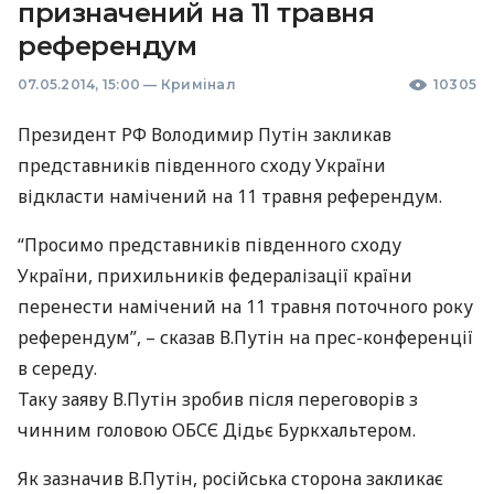
призначений на 11 травня
референдум
07.05.2014, 15:00
—
Кримінал
10305
Президент РФ Володимир Путін закликав
представників південного сходу України
відкласти намічений на 11 травня референдум.
“Просимо представників південного сходу
України, прихильників федералізації країни
перенести намічений на 11 травня поточного року
референдум”, – сказав В.Путін на прес-конференції
в середу.
Таку заяву В.Путін зробив після переговорів з
чинним головою
ОБСЄ
Дідьє Буркхальтером.
Як зазначив В.Путін, російська сторона закликає