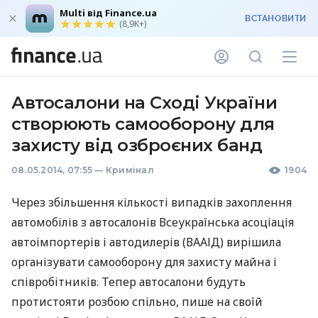
Multi від Finance.ua
ВСТАНОВИТИ
(8,9K+)
Автосалони на Сході України
створюють самооборону для
захисту від озброєних банд
08.05.2014, 07:55
—
Кримінал
1904
Через збільшення кількості випадків захоплення
автомобілів з ​​автосалонів Всеукраїнська асоціація
автоімпортерів і автодилерів (
ВААІД
) вирішила
організувати самооборону для захисту майна і
співробітників. Тепер автосалони будуть
протистояти розбою спільно, пише на своїй