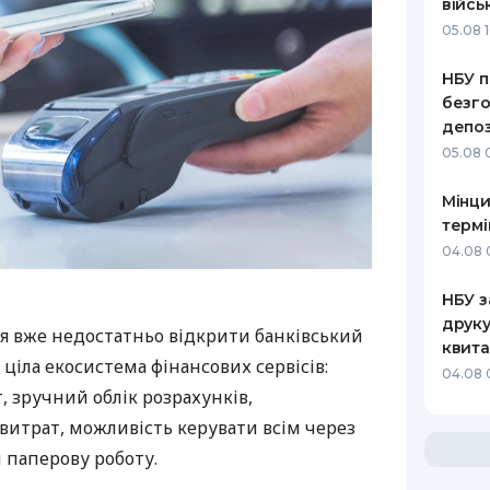
війсь
05.08 1
НБУ п
безго
депоз
05.08 
Мінци
термі
04.08 
НБУ з
друку
я вже недостатньо відкрити банківський
квита
 ціла екосистема фінансових сервісів:
04.08 
 зручний облік розрахунків,
витрат, можливість керувати всім через
 паперову роботу.