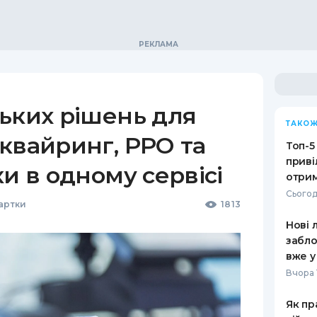
ьких рішень для
ТАКОЖ
квайринг, РРО та
Топ-5
приві
ки в одному сервісі
отрим
Сьогод
Картки
1813
Нові 
забло
вже у
Вчора 
Як пр