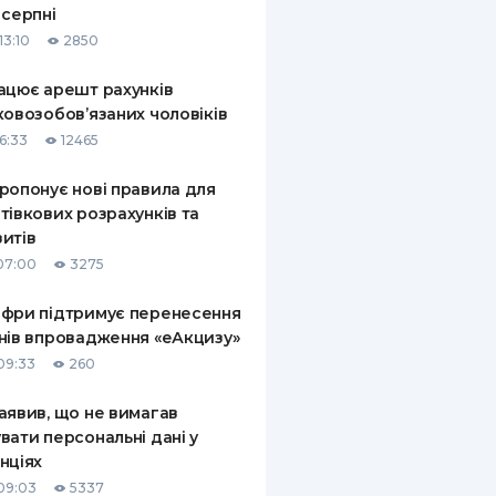
 серпні
КИ ПО
13:10
2850
ВАННЮ
ацює арешт рахунків
ХОВІ ПОЛІСИ
ковозобов’язаних чоловіків
6:33
12465
І КОМПАНІЇ
ропонує нові правила для
 ПРО СТРАХОВІ
Ї
тівкових розрахунків та
итів
А І ОПЛАТА
07:00
3275
И
фри підтримує перенесення
нів впровадження «еАкцизу»
09:33
260
аявив, що не вимагав
вати персональні дані у
нціях
09:03
5337