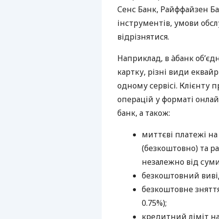
Сенс Банк, Райффайзен Ба
інструментів, умови обс
відрізнятися.
Наприклад, в àбанк об’єд
картку, різні види еквай
одному сервісі. Клієнту 
операцій у форматі онлайн
банк, а також:
миттєві платежі на
(безкоштовно) та ра
незалежно від суми
безкоштовний вивід
безкоштовне зняття 
0.75%);
кредитний ліміт н