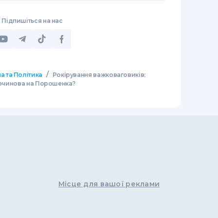
Підпишіться на нас
/
а та Політика
Рокірування важковаговиків:
Турчинова на Порошенка?
Місце для вашої реклами