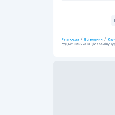
/
/
Finance.ua
Всі новини
Казн
"УДАР" Кличка ініціює заміну 