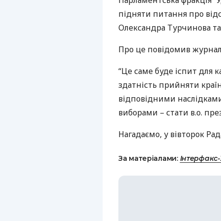
Парламентська фракція “
підняти питання про відст
Олександра Турчинова та
Про це повідомив журналі
“Це саме буде іспит для 
здатність прийняти країну
відповідними наслідкам
виборами – стати в.о. пре
Нагадаємо, у вівторок Ра
За матеріалами:
Інтерфакс