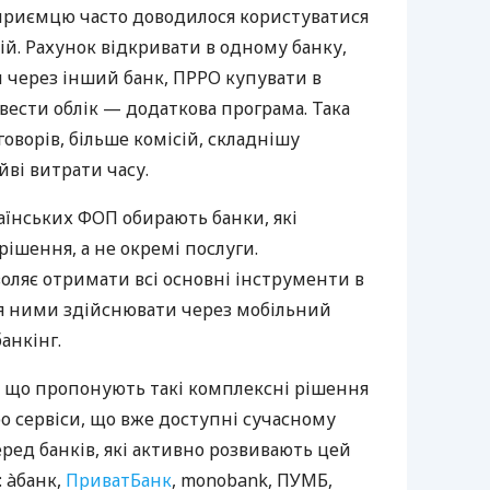
дприємцю часто доводилося користуватися
й. Рахунок відкривати в одному банку,
 через інший банк, ПРРО купувати в
вести облік — додаткова програма. Така
оворів, більше комісій, складнішу
йві витрати часу.
аїнських ФОП обирають банки, які
ішення, а не окремі послуги.
оляє отримати всі основні інструменти в
ня ними здійснювати через мобільний
анкінг.
 що пропонують такі комплексні рішення
ро сервіси, що вже доступні сучасному
ред банків, які активно розвивають цей
 àбанк,
ПриватБанк
, monobank, ПУМБ,