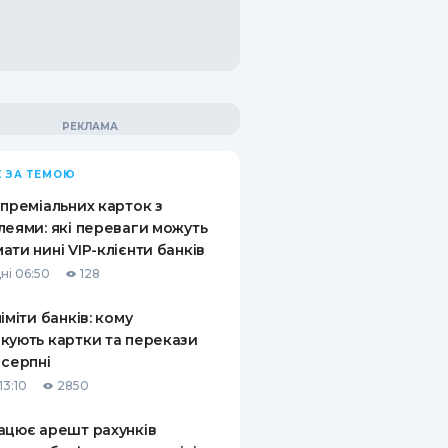
 ЗА ТЕМОЮ
 преміальних карток з
леями: які переваги можуть
ати нині VIP-клієнти банків
ні 06:50
128
ліміти банків: кому
кують картки та перекази
 серпні
13:10
2850
ацює арешт рахунків