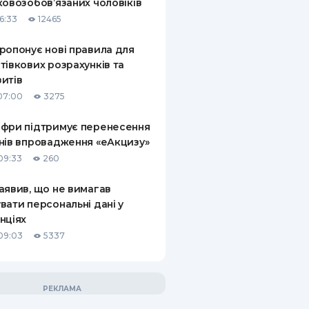
ковозобов’язаних чоловіків
6:33
12465
ропонує нові правила для
тівкових розрахунків та
итів
07:00
3275
фри підтримує перенесення
нів впровадження «еАкцизу»
09:33
260
аявив, що не вимагав
вати персональні дані у
нціях
09:03
5337