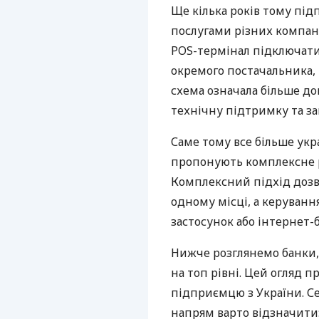
Ще кілька років тому пі
послугами різних компані
POS-термінал підключати
окремого постачальника, 
схема означала більше дог
технічну підтримку та за
Саме тому все більше укр
пропонують комплексне р
Комплексний підхід дозв
одному місці, а керуван
застосунок або інтернет-б
Нижче розглянемо банки,
на топ рівні. Цей огляд п
підприємцю з України. Се
напрям варто відзначити: