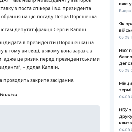
УДАР
” має намір на засіданні у вівторок
вже у
авку з поста спікера і в.о. президента
РЕЙТИНГ ДЕБЕТОВИХ
ПУТІВНИ
Вчора 
КАРТОК
СТРАХУ
 обрання на цю посаду Петра Порошенка.
Як пр
ЩОМІСЯЧНИЙ ОГЛЯД
ВСІ СТРА
стам депутат фракції Сергій Каплін.
війсь
КЕШБЕКУ
05.08 1
СТРАХОВ
кандидата в президенти (Порошенка) на
ПУТІВНИКИ ПО
 в тому вигляді, в якому вона зараз є з
НБУ п
БАНКІВСЬКИХ КАРТКАХ
ВІДГУКИ
КОМПАНІ
безго
и, адже це ризик перед президентськими
депоз
зидента”, – додав Каплін.
ДОСТАВК
05.08 
да проводить закрите засідання.
КОНТАКТ
Мінци
термі
-Україна
04.08 
НБУ з
друку
квита
04.08 