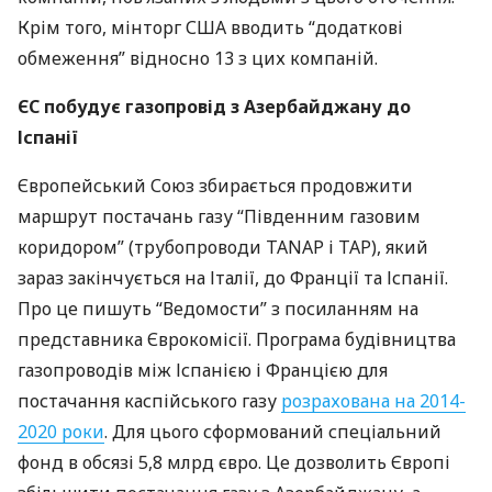
Крім того, мінторг
США
вводить “додаткові
обмеження” відносно 13 з цих компаній.
ЄС побудує газопровід з Азербайджану до
Іспанії
Європейський Союз збирається продовжити
маршрут постачань газу “Південним газовим
коридором” (трубопроводи
TANAP
і
TAP
), який
зараз закінчується на Італії, до Франції та Іспанії.
Про це пишуть “Ведомости” з посиланням на
представника Єврокомісії. Програма будівництва
газопроводів між Іспанією і Францією для
постачання каспійського газу
розрахована на 2014-
2020 роки
. Для цього сформований спеціальний
фонд в обсязі 5,8 млрд євро. Це дозволить Європі