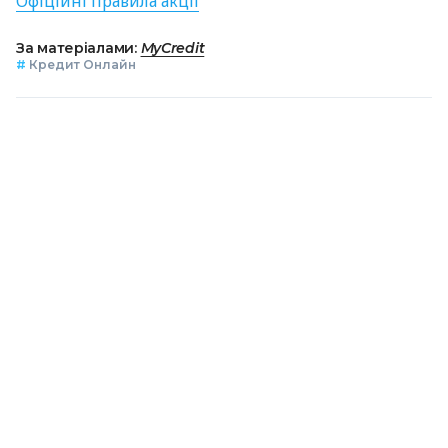
Офіційні правила акції
За матеріалами:
MyCredit
#
Кредит Онлайн
ПОДІЛИТИСЯ НОВИНОЮ
Коротко про головне за день в email
розсилці finance.ua
Ваш email
/
/
/
Finance.ua
Всі новини
Кредит&Депозит
Залиште
відгук про MyCredit та отримайте промокод на знижку 90%