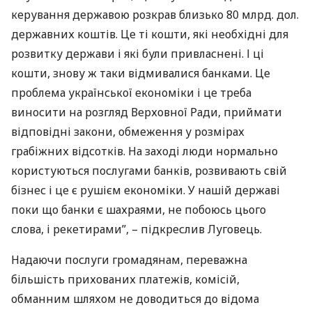
керування державою розкрав близько 80 млрд. дол.
державних коштів. Це ті кошти, які необхідні для
розвитку держави і які були привласнені. І ці
кошти, знову ж таки відмивалися банками. Це
проблема української економіки і це треба
виносити на розгляд Верховної Ради, приймати
відповідні закони, обмеження у розмірах
грабіжних відсотків. На заході люди нормально
користуються послугами банків, розвивають свій
бізнес і це є рушієм економіки. У нашій державі
поки що банки є шахраями, не побоюсь цього
слова, і рекетирами”, – підкреслив Луговець.
Надаючи послуги громадянам, переважна
більшість прихованих платежів, комісій,
обманним шляхом не доводиться до відома