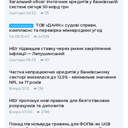
Загальний обсяг іпотечних кредитів у банківській
системі сягнув 50 млрд грн
Сьогодні 06:32
35
ТОВ «ДАНН.»: судові справи,
ПАРТНЕРСЬКА
комплаєнс та перевірка міжнародних угод
04.08 15:40
24326
НБУ підвищив ставку через ризик закріплення
інфляції — Лепушинський
Сьогодні 05:33
101
Частка непрацюючих кредитів у банківському
секторі знизилася до 12,5% - мінімальне значення
NPL за 17 років
Вчора 12:12
136
НБУ пропонує нові правила для безготівкових
розрахунків та депозитів
Вчора 07:00
2785
Понад пів мільярда гривень для ФОПів: як UGB