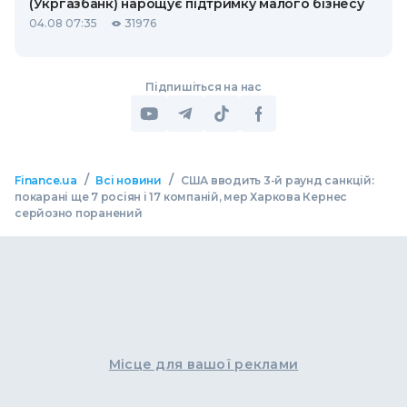
(Укргазбанк) нарощує підтримку малого бізнесу
04.08 07:35
31976
Підпишіться на нас
/
/
Finance.ua
Всі новини
США вводить 3-й раунд санкцій:
покарані ще 7 росіян і 17 компаній, мер Харкова Кернес
серйозно поранений
Місце для вашої реклами