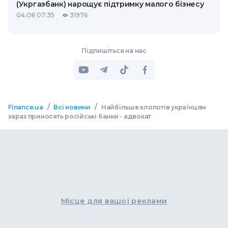
(Укргазбанк) нарощує підтримку малого бізнесу
04.08 07:35
31976
Підпишіться на нас
/
/
Finance.ua
Всі новини
Найбільше клопотів українцям
зараз приносять російські банки - адвокат
Місце для вашої реклами