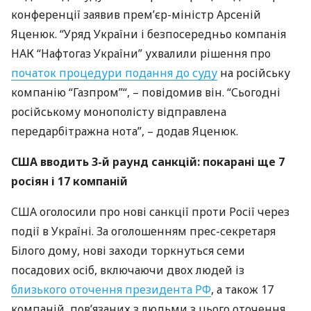
конференції заявив прем’єр-міністр Арсеній
Яценюк. “Уряд України і безпосередньо компанія
НАК
“Нафтогаз України” ухвалили рішення про
початок процедури подання до суду
на російську
компанію “Газпром”“, – повідомив він. “Сьогодні
російському монополісту відправлена ​​
передарбітражна нота”, – додав Яценюк.
США
вводить 3-й раунд санкцій: покарані ще 7
росіян і 17 компаній
США
оголосили про нові санкції проти Росії через
події в Україні. За оголошенням прес-секретаря
Білого дому, нові заходи торкнуться семи
посадових осіб, включаючи двох людей із
близького оточення президента РФ
, а також 17
компаній, пов’язаних з людьми з цього оточення.