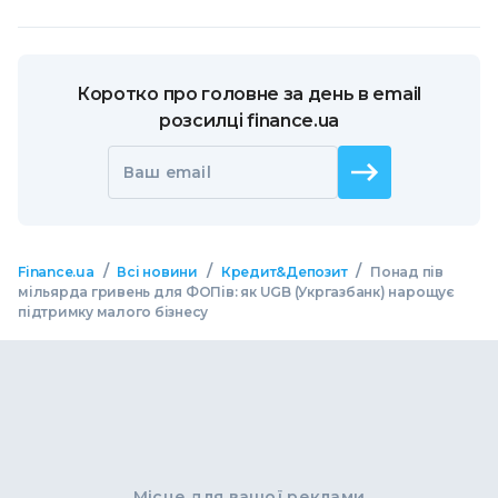
Коротко про головне за день в email
розсилці finance.ua
Ваш email
/
/
/
Finance.ua
Всі новини
Кредит&Депозит
Понад пів
мільярда гривень для ФОПів: як UGB (Укргазбанк) нарощує
підтримку малого бізнесу
Місце для вашої реклами