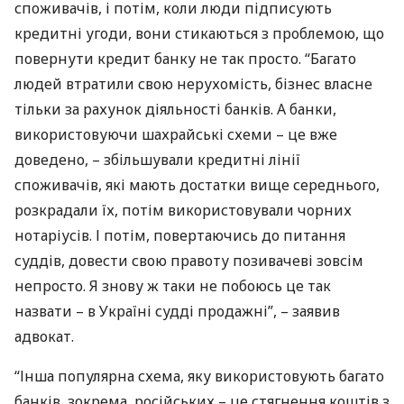
споживачів, і потім, коли люди підписують
кредитні угоди, вони стикаються з проблемою, що
повернути кредит банку не так просто. “Багато
людей втратили свою нерухомість, бізнес власне
тільки за рахунок діяльності банків. А банки,
використовуючи шахрайські схеми – це вже
доведено, – збільшували кредитні лінії
споживачів, які мають достатки вище середнього,
розкрадали їх, потім використовували чорних
нотаріусів. І потім, повертаючись до питання
суддів, довести свою правоту позивачеві зовсім
непросто. Я знову ж таки не побоюсь це так
назвати – в Україні судді продажні”, – заявив
адвокат.
“Інша популярна схема, яку використовують багато
банків, зокрема, російських – це стягнення коштів з