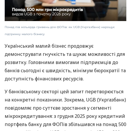
Понад пів мільярда гривень для ФОПів: як UGB (Укргазбанк) нарощує
підтримку малого бізнесу
Український малий бізнес продовжує
демонструвати гнучкість та шукає можливості для
розвитку. Головними вимогами підприємців до
банків сьогодні є швидкість, мінімум бюрократії та
доступність фінансових ресурсів.
У банківському секторі цей запит перетворюється
на конкретні показники. Зокрема, UGB (Укргазбанк)
повідомляє про суттєве зростання у сегменті
мікрокредитування: з грудня 2025 року кредитний
портфель банку для ФОПів збільшився на понад 500