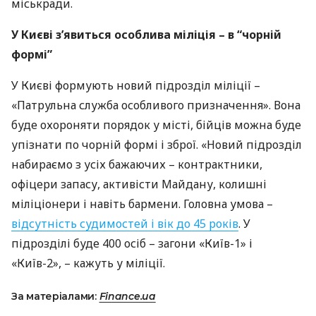
міськради.
У Києві з’явиться особлива міліція – в “чорній
формі”
У Києві формують новий підрозділ міліції –
«Патрульна служба особливого призначення». Вона
буде охороняти порядок у місті, бійців можна буде
упізнати по чорній формі і зброї. «Новий підрозділ
набираємо з усіх бажаючих – контрактники,
офіцери запасу, активісти Майдану, колишні
міліціонери і навіть бармени. Головна умова –
відсутність судимостей і вік до 45 років
. У
підрозділі буде 400 осіб – загони «Київ-1» і
«Київ-2», – кажуть у міліції.
За матеріалами:
Finance.ua