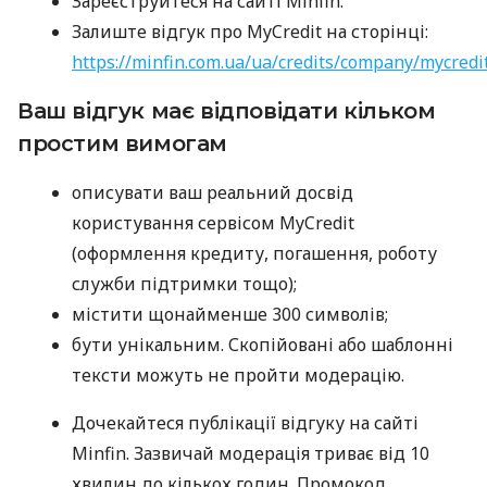
Зареєструйтеся на сайті Minfin.
Залиште відгук про MyCredit на сторінці:
https://minfin.com.ua/ua/credits/company/mycredi
Ваш відгук має відповідати кільком
простим вимогам
описувати ваш реальний досвід
користування сервісом MyCredit
(оформлення кредиту, погашення, роботу
служби підтримки тощо);
містити щонайменше 300 символів;
бути унікальним. Скопійовані або шаблонні
тексти можуть не пройти модерацію.
Дочекайтеся публікації відгуку на сайті
Minfin. Зазвичай модерація триває від 10
хвилин до кількох годин. Промокод