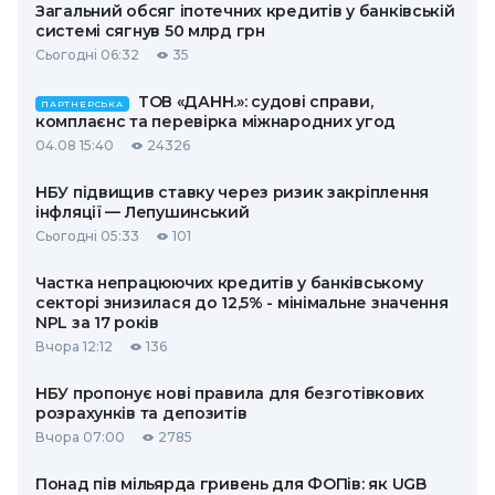
Загальний обсяг іпотечних кредитів у банківській
системі сягнув 50 млрд грн
Сьогодні 06:32
35
ТОВ «ДАНН.»: судові справи,
ПАРТНЕРСЬКА
комплаєнс та перевірка міжнародних угод
04.08 15:40
24326
НБУ підвищив ставку через ризик закріплення
інфляції — Лепушинський
Сьогодні 05:33
101
Частка непрацюючих кредитів у банківському
секторі знизилася до 12,5% - мінімальне значення
NPL за 17 років
Вчора 12:12
136
НБУ пропонує нові правила для безготівкових
розрахунків та депозитів
Вчора 07:00
2785
Понад пів мільярда гривень для ФОПів: як UGB