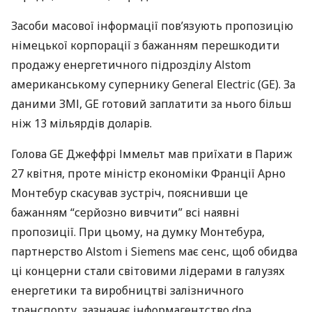
Засоби масової інформації пов’язують пропозицію
німецької корпорації з бажанням перешкодити
продажу енергетичного підрозділу Alstom
американському супернику General Electric (GE). За
даними
ЗМІ
, GE готовий заплатити за нього більш
ніж 13 мільярдів доларів.
Голова GE Джеффрі Іммельт мав приїхати в Париж
27 квітня, проте міністр економіки Франції Арно
Монтебур скасував зустріч, пояснивши це
бажанням “серйозно вивчити” всі наявні
пропозиції. При цьому, на думку Монтебура,
партнерство Alstom і Siemens має сенс, щоб обидва
ці концерни стали світовими лідерами в галузях
енергетики та виробництві залізничного
транспорту, зазначає інформагентство dpa.