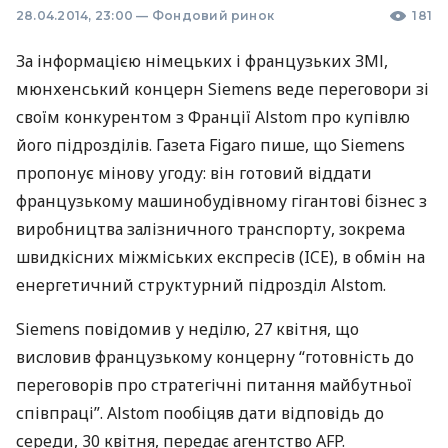
28.04.2014, 23:00
—
Фондовий ринок
181
За інформацією німецьких і французьких
ЗМІ
,
мюнхенський концерн Siemens веде переговори зі
своїм конкурентом з Франції Alstom про купівлю
його підрозділів. Газета Figaro пише, що Siemens
пропонує мінову угоду: він готовий віддати
французькому машинобудівному гігантові бізнес з
виробництва залізничного транспорту, зокрема
швидкісних міжміських експресів (
ICE
), в обмін на
енергетичний структурний підрозділ Alstom.
Siemens повідомив у неділю, 27 квітня, що
висловив французькому концерну “готовність до
переговорів про стратегічні питання майбутньої
співпраці”. Alstom пообіцяв дати відповідь до
середи, 30 квітня, передає агентство
AFP
.