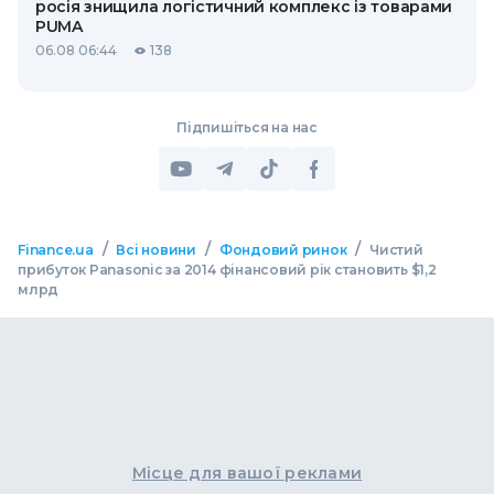
росія знищила логістичний комплекс із товарами
PUMA
06.08 06:44
138
Підпишіться на нас
/
/
/
Finance.ua
Всі новини
Фондовий ринок
Чистий
прибуток Panasonic за 2014 фінансовий рік становить $1,2
млрд
Місце для вашої реклами