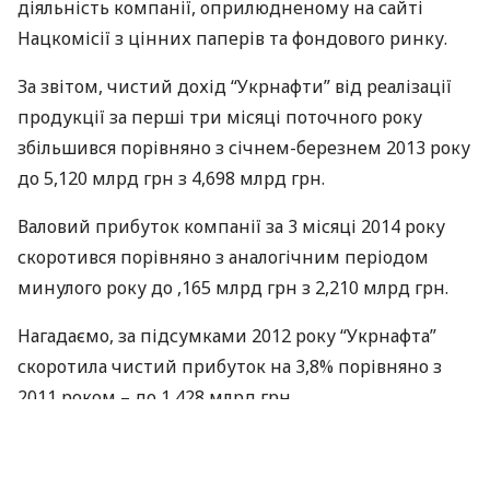
діяльність компанії, оприлюдненому на сайті
Нацкомісії з цінних паперів та фондового ринку.
За звітом, чистий дохід “Укрнафти” від реалізації
продукції за перші три місяці поточного року
збільшився порівняно з січнем-березнем 2013 року
до 5,120 млрд грн з 4,698 млрд грн.
Валовий прибуток компанії за 3 місяці 2014 року
скоротився порівняно з аналогічним періодом
минулого року до ,165 млрд грн з 2,210 млрд грн.
Нагадаємо, за підсумками 2012 року “Укрнафта”
скоротила чистий прибуток на 3,8% порівняно з
2011 роком – до 1,428 млрд грн.
У січні-вересні 2013 року компанія скоротила
чистий прибуток на 51% порівняно з аналогічним