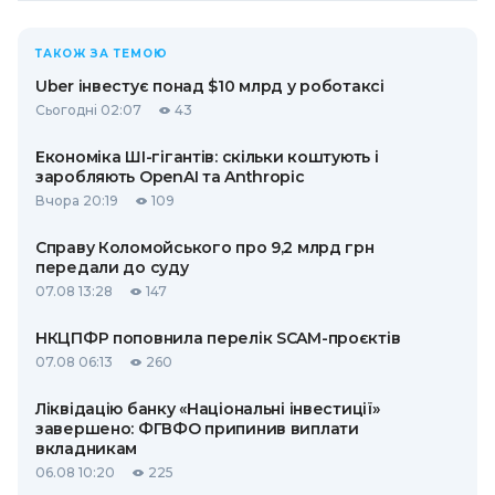
ТАКОЖ ЗА ТЕМОЮ
Uber інвестує понад $10 млрд у роботаксі
Сьогодні 02:07
43
Економіка ШІ-гігантів: скільки коштують і
заробляють OpenAI та Anthropic
Вчора 20:19
109
Справу Коломойського про 9,2 млрд грн
передали до суду
07.08 13:28
147
НКЦПФР поповнила перелік SCAM-проєктів
07.08 06:13
260
Ліквідацію банку «Національні інвестиції»
завершено: ФГВФО припинив виплати
вкладникам
06.08 10:20
225