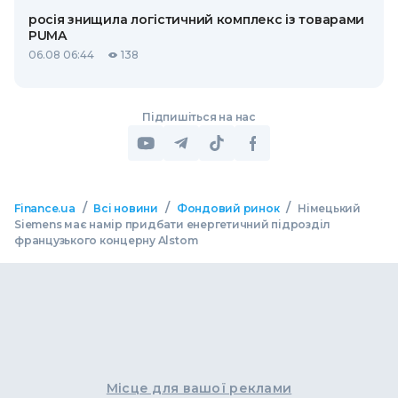
росія знищила логістичний комплекс із товарами
PUMA
06.08 06:44
138
Підпишіться на нас
/
/
/
Finance.ua
Всі новини
Фондовий ринок
Німецький
Siemens має намір придбати енергетичний підрозділ
французького концерну Alstom
Місце для вашої реклами