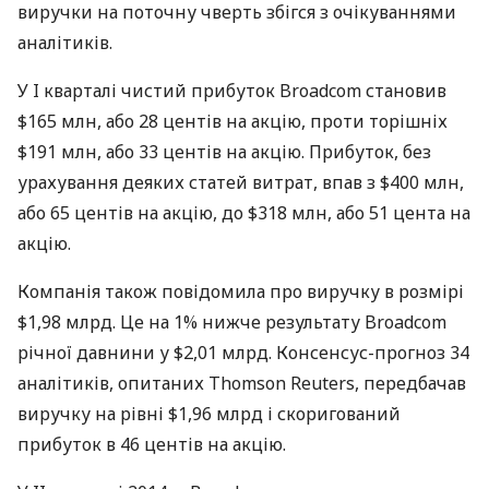
виручки на поточну чверть збігся з очікуваннями
аналітиків.
У I кварталі чистий прибуток Broadcom становив
$165 млн, або 28 центів на акцію, проти торішніх
$191 млн, або 33 центів на акцію. Прибуток, без
урахування деяких статей витрат, впав з $400 млн,
або 65 центів на акцію, до $318 млн, або 51 цента на
акцію.
Компанія також повідомила про виручку в розмірі
$1,98 млрд. Це на 1% нижче результату Broadcom
річної давнини у $2,01 млрд. Консенсус-прогноз 34
аналітиків, опитаних Thomson Reuters, передбачав
виручку на рівні $1,96 млрд і скоригований
прибуток в 46 центів на акцію.