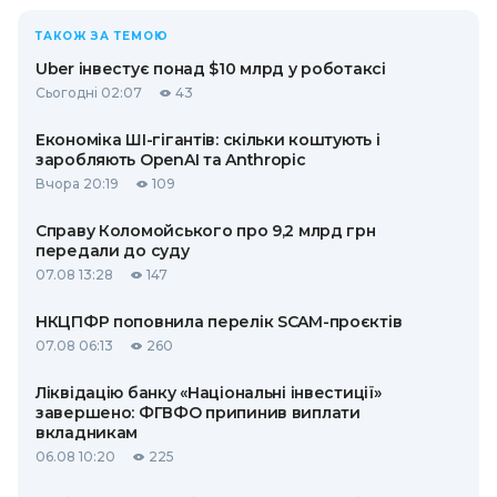
ТАКОЖ ЗА ТЕМОЮ
Uber інвестує понад $10 млрд у роботаксі
Сьогодні 02:07
43
Економіка ШІ-гігантів: скільки коштують і
заробляють OpenAI та Anthropic
Вчора 20:19
109
Справу Коломойського про 9,2 млрд грн
передали до суду
07.08 13:28
147
НКЦПФР поповнила перелік SCAM-проєктів
07.08 06:13
260
Ліквідацію банку «Національні інвестиції»
завершено: ФГВФО припинив виплати
вкладникам
06.08 10:20
225