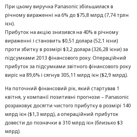
При цьому виручка Panasonic збільшилася в
річному вираженні на 6% до $75,8 млрд (7,74 трлн
ієн).
Прибуток на акцію знизився на 40% в річному
вираженні і становить $0,51 долара (52,1 ієни)
проти збитку в розмірі $3,2 долара (326,28 ієни) за
підсумками 2013 фінансового року. Операційний
прибуток за підсумками звітного фінансового року
виріс на 89,6% і сягнув 305,11 млрд ієн ($2,9 млрд).
На поточний фінансовий рік, який стартував 1
квітня, у компанії позитивні прогнози – Panasonic
розраховує досягти чистого прибутку в розмірі 140
млрд ієн ($1,3 млрд), а операційний прибуток
довести до позначки в 310 млрд ієн (близько $3
млрд).