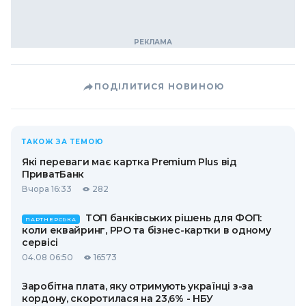
ПОДІЛИТИСЯ НОВИНОЮ
ТАКОЖ ЗА ТЕМОЮ
Які переваги має картка Premium Plus від
ПриватБанк
Вчора 16:33
282
ТОП банківських рішень для ФОП:
ПАРТНЕРСЬКА
коли еквайринг, РРО та бізнес-картки в одному
сервісі
04.08 06:50
16573
Заробітна плата, яку отримують українці з-за
кордону, скоротилася на 23,6% - НБУ