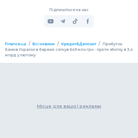
Підпишіться на нас
/
/
/
Finance.ua
Всі новини
Кредит&Депозит
Прибуток
банків України в березні сягнув 649 млн грн - проти збитку в 3,4
млрд у лютому
Місце для вашої реклами