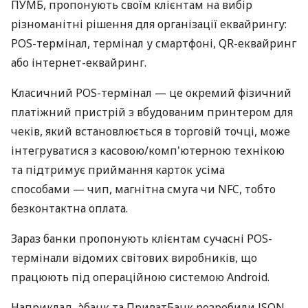
ПУМБ, пропонують своїм клієнтам на вибір
різноманітні рішення для організації еквайрингу:
POS-термінал, термінал у смартфоні, QR-еквайринг
або інтернет-еквайринг.
Класичний POS-термінал — це окремий фізичний
платіжний пристрій з вбудованим принтером для
чеків, який встановлюється в торговій точці, може
інтегруватися з касовою/комп'ютерною технікою
та підтримує приймання карток усіма
способами — чип, магнітна смуга чи NFC, тобто
безконтактна оплата.
Зараз банки пропонують клієнтам сучасні POS-
термінали відомих світових виробників, що
працюють під операційною системою Android.
Наприклад, àбанк та ПриватБанк розробили JSON-