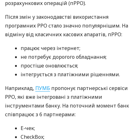
розрахункових операцій (пРРО).
Після змін у законодавстві використання
програмних РРО стало значно популярнішим. На
відміну від класичних касових апаратів, пРРО:
працює через інтернет;
не потребує дорогого обладнання;
простіше оновлюється;
інтегрується з платіжними рішеннями.
Наприклад,
ПУМБ
пропонує партнерські сервіси
РРО, які вже інтегровані з платіжними
інструментами банку. На поточний момент банк
співпрацює з 6 партнерами:
E-чек;
CheckBox;