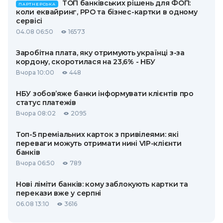
ТОП банківських рішень для ФОП:
ПАРТНЕРСЬКА
коли еквайринг, РРО та бізнес-картки в одному
сервісі
04.08 06:50
16573
Заробітна плата, яку отримують українці з-за
кордону, скоротилася на 23,6% - НБУ
Вчора 10:00
448
НБУ зобов’яже банки інформувати клієнтів про
статус платежів
Вчора 08:02
2095
Топ-5 преміальних карток з привілеями: які
переваги можуть отримати нині VIP-клієнти
банків
Вчора 06:50
789
Нові ліміти банків: кому заблокують картки та
перекази вже у серпні
06.08 13:10
3616