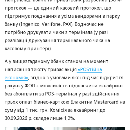
протокол — це єдиний касовий протокол, що
підтримує поєднання з усіма вендорами в парку
банку (Ingenico, Verifone, PAX). Водночас не
потрібно друкувати чеки з термінала (у разі
реалізації друкування термінального чека на
касовому принтері).
А у вищезгаданому àбанк станом на момент
написання тексту триває акція
«POSтійна
економія»
, згідно з умовами якої під час відкриття
рахунку ФОП є можливість підключити еквайринг
без абонплати за POS-термінал у разі здійснення
трьох оплат бізнес-карткою Блакитна Mastercard на
суму від 1 тис. грн. Комісія за еквайринг до
30.09.2026 р. складе лише 1,2%.