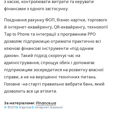
з касою, контролювати витрати та керувати
фінансами з одного застосунку.
Поєднання рахунку ФОП, бізнес-картки, торгового
й інтернет-еквайрингу, QR-еквайрингу, технології
Tap to Phone та інтеграції з програмним РРО
дозволяє підприємцю отримати практично всі
ключові фінансові інструменти «під одним
дахом». Такий підхід скорочує час на
адміністрування, спрощує облік і допомагає
підприємцям зосередитися на розвитку власної
справи, а не на вирішенні технічних питань.
Головне -на старті правильно вибрати банк, який
дозволить все це втілити.
За матеріалами:
Finance.ua
#
ФОП
#
Картки
#
Інтернет-Банкінг