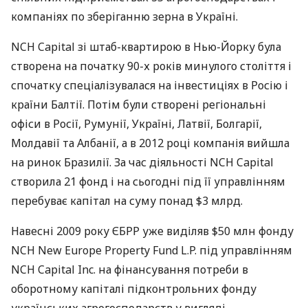
компаніях по зберіганню зерна в Україні.
NCH
​​Capital зі штаб-квартирою в Нью-Йорку була
створена на початку 90-х років минулого століття і
спочатку спеціалізувалася на інвестиціях в Росію і
країни Балтії. Потім були створені регіональні
офіси в Росії, Румунії, Україні, Латвії, Болгарії,
Молдавії та Албанії, а в 2012 році компанія вийшла
на ринок Бразилії. За час діяльності
NCH
Capital
створила 21 фонд і на сьогодні під її управлінням
перебуває капітал на суму понад $3 млрд.
Навесні 2009 року
ЄБРР
уже виділяв $50 млн фонду
NCH
New Europe Property Fund L.P. під управлінням
NCH
Capital Inc. на фінансування потреби в
оборотному капіталі підконтрольних фонду