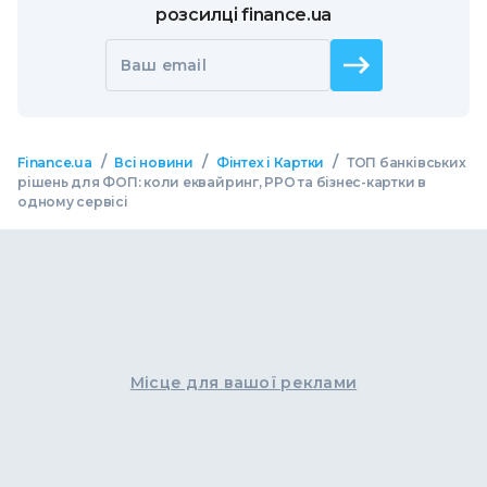
розсилці finance.ua
Ваш email
/
/
/
Finance.ua
Всі новини
Фінтех і Картки
ТОП банківських
рішень для ФОП: коли еквайринг, РРО та бізнес-картки в
одному сервісі
Місце для вашої реклами