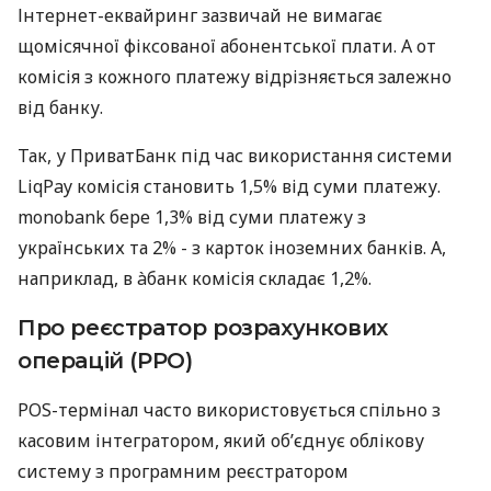
Інтернет-еквайринг зазвичай не вимагає
щомісячної фіксованої абонентської плати. А от
комісія з кожного платежу відрізняється залежно
від банку.
Так, у ПриватБанк під час використання системи
LiqPay комісія становить 1,5% від суми платежу.
monobank бере 1,3% від суми платежу з
українських та 2% - з карток іноземних банків. А,
наприклад, в àбанк комісія складає 1,2%.
Про реєстратор розрахункових
операцій (РРО)
POS-термінал часто використовується спільно з
касовим інтегратором, який об’єднує облікову
систему з програмним реєстратором