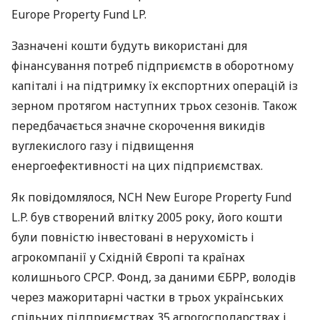
Europe Property Fund LP.
Зазначені кошти будуть використані для
фінансування потреб підприємств в оборотному
капіталі і на підтримку їх експортних операцій із
зерном протягом наступних трьох сезонів. Також
передбачається значне скорочення викидів
вуглекислого газу і підвищення
енергоефективності на цих підприємствах.
Як повідомлялося,
NCH
New Europe Property Fund
L.P. був створений влітку 2005 року, його кошти
були повністю інвестовані в нерухомість і
агрокомпанії у Східній Європі та країнах
колишнього
СРСР
. Фонд, за даними
ЄБРР
, володів
через мажоритарні частки в трьох українських
спільних підприємствах 35 агрогосподарствах і