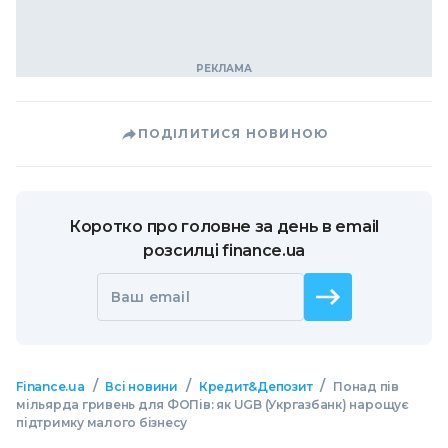
ПОДІЛИТИСЯ НОВИНОЮ
Коротко про головне за день в email
розсилці finance.ua
Ваш email
/
/
/
Finance.ua
Всі новини
Кредит&Депозит
Понад пів
мільярда гривень для ФОПів: як UGB (Укргазбанк) нарощує
підтримку малого бізнесу