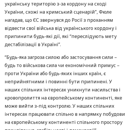
українську територію з-за кордону на сході
України, схожі на кримський сценарій”, Фюле
нагадав, що ЄС звернувся до Росії з проханням
відвести свої війська від українського кордону і
припинити будь-які дії, які “переслідують мету
дестабілізації в Україні”.
“Будь-яка загроза силою або застосування сили –
будь то військова сила чи економічний примус –
проти України або будь-яких інших країн, є
неприйнятними і повинні бути припинені. У
наших спільних інтересах уникнути насильства і
кровопролиття на європейському континенті, яке
може вийти з-під контролю. У наших спільних
інтересах працювати спільно в напрямку побудови
на європейському континенті спільного простору