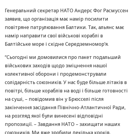
Генеральний секретар
НАТО
Андерс Фог Расмуссен
заявив, що організація має намір посилити
повітряне патрулювання Балтики. Так, альянс має
намір направити свої військові кораблі в
Балтійське море і східне Середземномор’я.
“Сьогодні ми домовилися про пакет подальший
військових заходів щодо зміцнення нашої
колективної оборони і продемонстрували
солідарність союзників. У нас буде більше літаків в
повітрі, більше кораблів на воді і більше готовності
на суші, – повідомив він у Брюсселі після
закінчення засідання Північно-Атлантичної Ради,
на розгляд якої були винесені відповідні
пропозиції. – Завдання
НАТО
– захищати наших
союзників. Ми вже зробили декілька кроків,