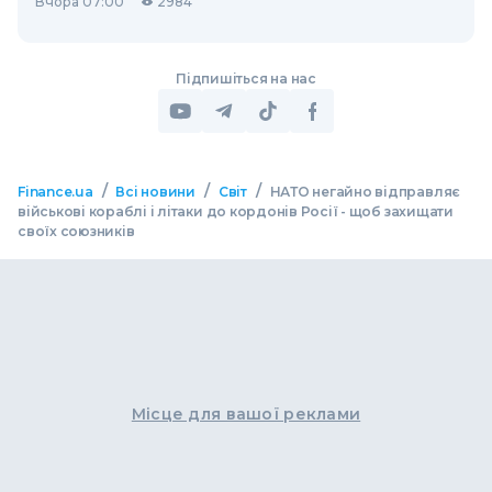
Вчора 07:00
2984
Підпишіться на нас
/
/
/
Finance.ua
Всі новини
Світ
НАТО негайно відправляє
військові кораблі і літаки до кордонів Росії - щоб захищати
своїх союзників
Місце для вашої реклами