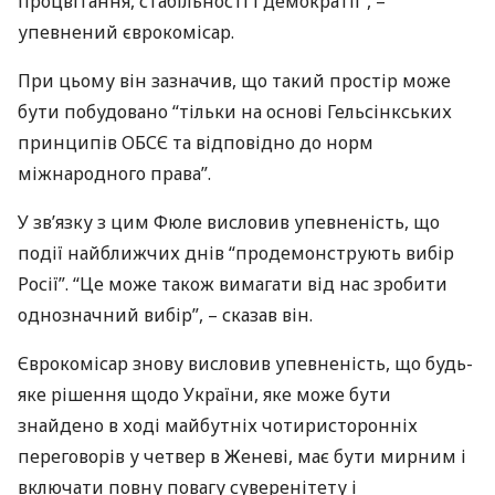
процвітання, стабільності і демократії”, –
упевнений єврокомісар.
При цьому він зазначив, що такий простір може
бути побудовано “тільки на основі Гельсінкських
принципів
ОБСЄ
та відповідно до норм
міжнародного права”.
У зв’язку з цим Фюле висловив упевненість, що
події найближчих днів “продемонструють вибір
Росії”. “Це може також вимагати від нас зробити
однозначний вибір”, – сказав він.
Єврокомісар знову висловив упевненість, що будь-
яке рішення щодо України, яке може бути
знайдено в ході майбутніх чотиристоронніх
переговорів у четвер в Женеві, має бути мирним і
включати повну повагу суверенітету і