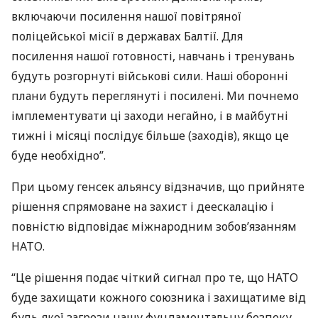
включаючи посилення нашої повітряної
поліцейської місії в державах Балтії. Для
посилення нашої готовності, навчань і тренувань
будуть розгорнуті військові сили. Наші оборонні
плани будуть переглянуті і посилені. Ми почнемо
імплементувати ці заходи негайно, і в майбутні
тижні і місяці послідує більше (заходів), якщо це
буде необхідно”.
При цьому генсек альянсу відзначив, що прийняте
рішення спрямоване на захист і деескалацію і
повністю відповідає міжнародним зобов’язанням
НАТО
.
“Це рішення подає чіткий сигнал про те, що
НАТО
буде захищати кожного союзника і захищатиме від
будь-якої загрози нашу фундаментальну безпеку.