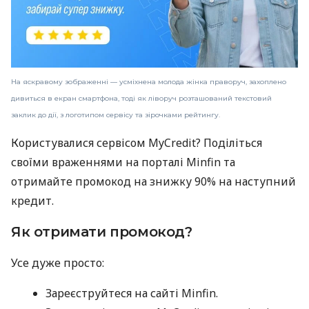
На яскравому зображенні — усміхнена молода жінка праворуч, захоплено
дивиться в екран смартфона, тоді як ліворуч розташований текстовий
заклик до дії, з логотипом сервісу та зірочками рейтингу.
Користувалися сервісом MyCredit? Поділіться
своїми враженнями на порталі Minfin та
отримайте промокод на знижку 90% на наступний
кредит.
Як отримати промокод?
Усе дуже просто:
Зареєструйтеся на сайті Minfin.