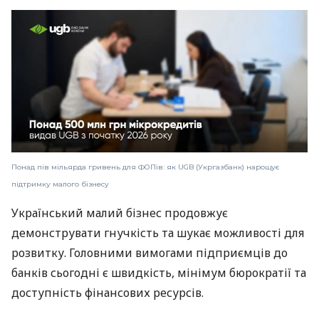
Понад пів мільярда гривень для ФОПів: як UGB (Укргазбанк) нарощує
підтримку малого бізнесу
Український малий бізнес продовжує
демонструвати гнучкість та шукає можливості для
розвитку. Головними вимогами підприємців до
банків сьогодні є швидкість, мінімум бюрократії та
доступність фінансових ресурсів.