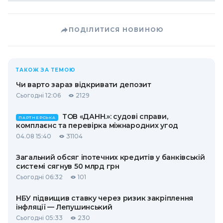
ПОДІЛИТИСЯ НОВИНОЮ
ТАКОЖ ЗА ТЕМОЮ
Чи варто зараз відкривати депозит
Сьогодні 12:06
2129
ТОВ «ДАНН.»: судові справи,
ПАРТНЕРСЬКА
комплаєнс та перевірка міжнародних угод
04.08 15:40
31104
Загальний обсяг іпотечних кредитів у банківській
системі сягнув 50 млрд грн
Сьогодні 06:32
101
НБУ підвищив ставку через ризик закріплення
інфляції — Лепушинський
Сьогодні 05:33
230