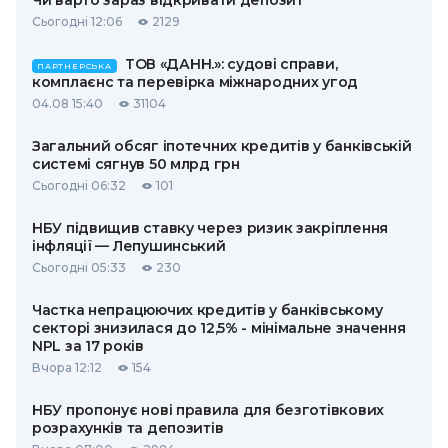
Чи варто зараз відкривати депозит
Сьогодні 12:06
2129
ТОВ «ДАНН.»: судові справи,
ПАРТНЕРСЬКА
комплаєнс та перевірка міжнародних угод
04.08 15:40
31104
Загальний обсяг іпотечних кредитів у банківській
системі сягнув 50 млрд грн
Сьогодні 06:32
101
НБУ підвищив ставку через ризик закріплення
інфляції — Лепушинський
Сьогодні 05:33
230
Частка непрацюючих кредитів у банківському
секторі знизилася до 12,5% - мінімальне значення
NPL за 17 років
Вчора 12:12
154
НБУ пропонує нові правила для безготівкових
розрахунків та депозитів