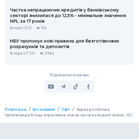
Частка непрацюючих кредитів у банківському
секторі знизилася до 12,5% - мінімальне значення
NPL за 17 років
Вчора 12:12
154
НБУ пропонує нові правила для безготівкових
розрахунків та депозитів
Вчора 07:00
2984
Підпишіться на нас
/
/
/
Finance.ua
Всі новини
Світ
Зараз російська
пропаганда більш агресивна, ніж за часів холодної війни - ЄС