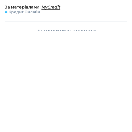
За матеріалами:
MyCredit
#
Кредит Онлайн
ПОДІЛИТИСЯ НОВИНОЮ
Коротко про головне за день в email
розсилці finance.ua
Ваш email
/
/
/
Finance.ua
Всі новини
Кредит&Депозит
Залиште
відгук про MyCredit та отримайте промокод на знижку 90%
РБ ООН збирається на нове