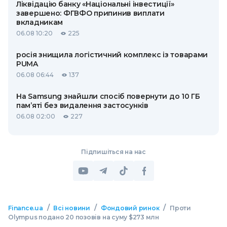
Ліквідацію банку «Національні інвестиції»
завершено: ФГВФО припинив виплати
вкладникам
06.08 10:20
225
росія знищила логістичний комплекс із товарами
PUMA
06.08 06:44
137
На Samsung знайшли спосіб повернути до 10 ГБ
пам’яті без видалення застосунків
06.08 02:00
227
Підпишіться на нас
/
/
/
Finance.ua
Всі новини
Фондовий ринок
Проти
Olympus подано 20 позовів на суму $273 млн