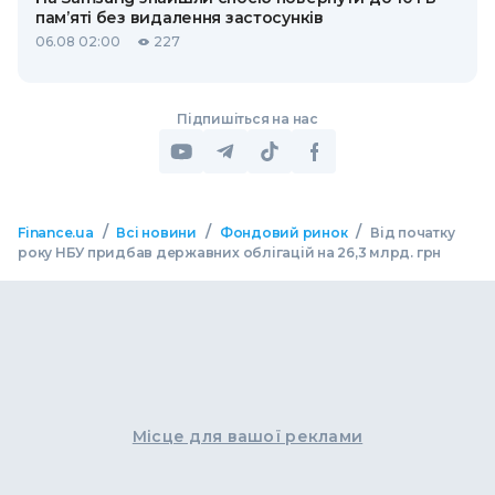
пам’яті без видалення застосунків
06.08 02:00
227
Підпишіться на нас
/
/
/
Finance.ua
Всі новини
Фондовий ринок
Від початку
року НБУ придбав державних облігацій на 26,3 млрд. грн
Місце для вашої реклами