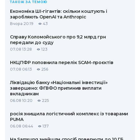
ТАКОЖ ЗА ТЕМОЮ
Економіка ШІ-гігантів: скільки коштують і
заробляють OpenAI та Anthropic
Вчора 20:19
43
Справу Коломойського про 9,2 млрд грн
передали до суду
07.08 13:28
123
НКЦПФР поповнила перелік SCAM-проєктів
07.08 06:13
256
Ліквідацію банку «Національні інвестиції»
завершено: ФГВФО припинив виплати
вкладникам
06.08 10:20
225
росія знищила логістичний комплекс із товарами
PUMA
06.08 06:44
137
На Samsung знайшли спосіб повернути до 10 ГБ