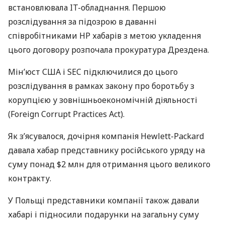
встановлювала IT-обладнання. Першою
розслідування за підозрою в даванні
співробітниками HP хабарів з метою укладення
цього договору розпочала прокуратура Дрездена.
Мін’юст
США
і
SEC
підключилися до цього
розслідування в рамках закону про боротьбу з
корупцією у зовнішньоекономічній діяльності
(Foreign Corrupt Practices Act).
Як з’ясувалося, дочірня компанія Hewlett-Packard
давала хабар представнику російського уряду на
суму понад $2 млн для отримання цього великого
контракту.
У Польщі представники компанії також давали
хабарі і підносили подарунки на загальну суму