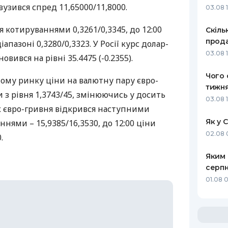
звузився спред 11,65000/11,8000.
03.08 
РЕЙТИНГ ДЕБЕТОВИХ
ПУТІВНИ
КАРТОК
СТРАХУ
 котируваннями 0,3261/0,3345, до 12:00
Скіль
прода
апазоні 0,3280/0,3323. У Росії курс долар-
ЩОМІСЯЧНИЙ ОГЛЯД
ВСІ СТРА
03.08 1
новився на рівні 35.4475 (-0.2355).
КЕШБЕКУ
СТРАХОВ
Чого 
ПУТІВНИКИ ПО
му ринку ціни на валютну пару євро-
тижня
БАНКІВСЬКИХ КАРТКАХ
ВІДГУКИ
и з рівня 1,3743/45, змінюючись у досить
КОМПАНІ
03.08 
к євро-гривня відкрився наступними
ДОСТАВК
Як у 
ями – 15,9385/16,3530, до 12:00 ціни
02.08 
.
КОНТАКТ
Яким 
серпн
01.08 0