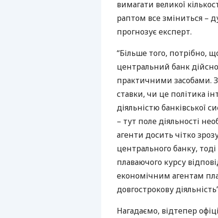
вимагати великої кількос
раптом все зміниться – д
прогнозує експерт.
“Більше того, потрібно, 
центральний банк дійсно 
практичними засобами. З
ставки, чи це політика і
діяльністю банківської с
– тут поле діяльності не
агенти досить чітко зроз
центрального банку, тоді
плаваючого курсу відпові
економічним агентам план
довгострокову діяльність
Нагадаємо, відтепер офіц