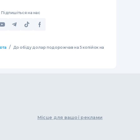
Підпишіться на нас
/
юта
До обіду долар подорожчав на 5 копійок на
Місце для вашої реклами