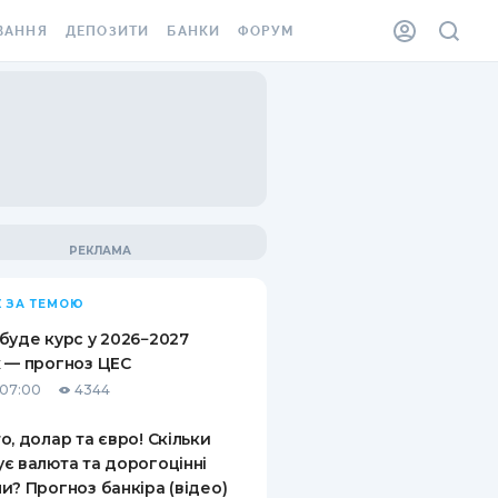
ВАННЯ
ДЕПОЗИТИ
БАНКИ
ФОРУМ
ІЛКА
ВСІ ДЕПОЗИТИ
ВСІ БАНКИ
АННЯ ЖИТЛА ВІД
ДЕПОЗИТИ В USD
ВІДГУКИ ПРО БАНКИ
 ШАХЕДІВ
ДЕПОЗИТИ В EUR
МІКРОФІНАНСОВІ
ХОВКА ЗА КОРДОН
ОРГАНІЗАЦІЇ
БОНУС ДО ДЕПОЗИТІВ
ВІДГУКИ ПРО МФО
УМОВИ АКЦІЇ
КАРТА
 ЗА ТЕМОЮ
ПИТАННЯ ТА ВІДПОВІДІ
ННА ВІНЬЄТКА
буде курс у 2026−2027
ДЕПОЗИТНИЙ КАЛЬКУЛЯТОР
 — прогноз ЦЕС
 СПІВРОБІТНИКІВ
 07:00
4344
ПУТІВНИКИ ПО
SSISTANCE
ЗАОЩАДЖЕННЯМ
о, долар та євро! Скільки
є валюта та дорогоцінні
АННЯ ВІД
и? Прогноз банкіра (відео)
Х ВИПАДКІВ