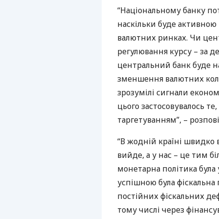
“Національному банку пот
наскільки буде активною 
валютних ринках. Чи цен
регулювання курсу – за 
центральний банк буде н
зменшення валютних колив
зрозумілі сигнали економ
цього застосовувалось те
таргетуванням”, – розпо
“В жодній країні швидко 
вийде, а у нас – це тим б
монетарна політика була
успішною була фіскальна 
постійних фіскальних деф
тому числі через фінансу