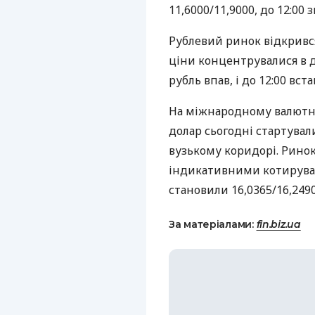
11,6000/11,9000, до 12:00 
Рублевий ринок відкрився
ціни концентрувалися в ді
рубль впав, і до 12:00 вста
На міжнародному валютно
долар сьогодні стартувал
вузькому коридорі. Рино
індикативними котируванн
становили 16,0365/16,2490
За матеріалами:
fin.biz.ua