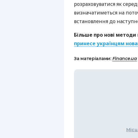
розраховуватися як серед
визначатиметься на пото
встановлення до наступн
Більше про нові методи
принесе українцям нова
За матеріалами:
Finance.ua
Місц