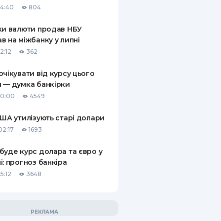
14:40
804
КИ ПО
ВАННЮ
ки валюти продав НБУ
в на міжбанку у липні
ХОВІ ПОЛІСИ
2:12
362
І КОМПАНІЇ
очікувати від курсу цього
 — думка банкірки
 ПРО СТРАХОВІ
Ї
10:00
4549
А І ОПЛАТА
США утилізують старі долари
02:17
1693
И
буде курс долара та євро у
і: прогноз банкіра
5:12
3648