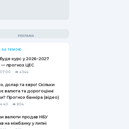
 ЗА ТЕМОЮ
буде курс у 2026−2027
 — прогноз ЦЕС
 07:00
4344
о, долар та євро! Скільки
є валюта та дорогоцінні
и? Прогноз банкіра (відео)
14:40
804
ки валюти продав НБУ
в на міжбанку у липні