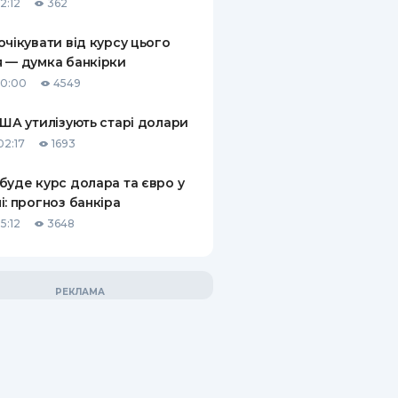
2:12
362
очікувати від курсу цього
 — думка банкірки
10:00
4549
США утилізують старі долари
02:17
1693
буде курс долара та євро у
і: прогноз банкіра
5:12
3648