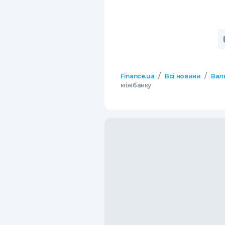
/
/
Finance.ua
Всі новини
Вал
міжбанку