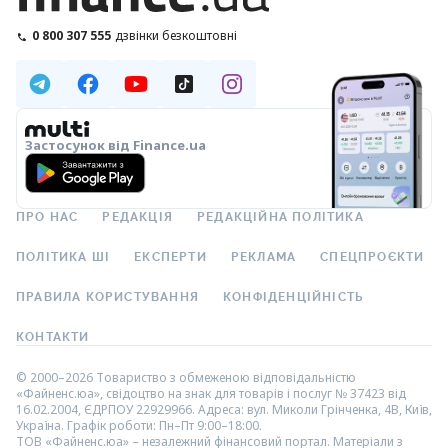
0 800 307 555
дзвінки безкоштовні
Застосунок від Finance.ua
ПРО НАС
РЕДАКЦІЯ
РЕДАКЦІЙНА ПОЛІТИКА
ПОЛІТИКА ШІ
ЕКСПЕРТИ
РЕКЛАМА
СПЕЦПРОЄКТИ
ПРАВИЛА КОРИСТУВАННЯ
КОНФІДЕНЦІЙНІСТЬ
КОНТАКТИ
© 2000–2026 Товариство з обмеженою відповідальністю
«Файненс.юа», свідоцтво на знак для товарів і послуг № 37423 від
16.02.2004, ЄДРПОУ 22929966. Адреса: вул. Миколи Грінченка, 4В, Київ,
Україна. Графік роботи: Пн–Пт 9:00–18:00.
ТОВ «Файненс.юа» – незалежний фінансовий портал. Матеріали з