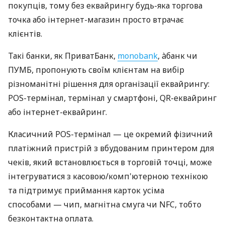
покупців, тому без еквайрингу будь-яка торгова
точка або інтернет-магазин просто втрачає
клієнтів.
Такі банки, як ПриватБанк,
monobank
, àбанк чи
ПУМБ, пропонують своїм клієнтам на вибір
різноманітні рішення для організації еквайрингу:
POS-термінал, термінал у смартфоні, QR-еквайринг
або інтернет-еквайринг.
Класичний POS-термінал — це окремий фізичний
платіжний пристрій з вбудованим принтером для
чеків, який встановлюється в торговій точці, може
інтегруватися з касовою/комп'ютерною технікою
та підтримує приймання карток усіма
способами — чип, магнітна смуга чи NFC, тобто
безконтактна оплата.