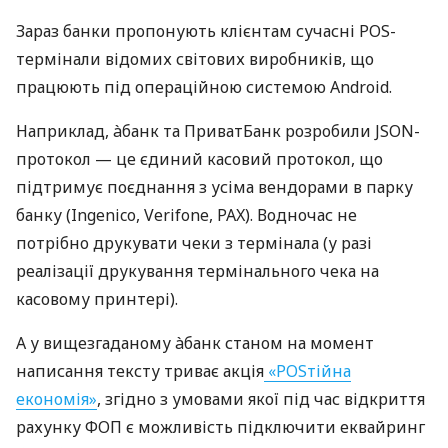
Зараз банки пропонують клієнтам сучасні POS-
термінали відомих світових виробників, що
працюють під операційною системою Android.
Наприклад, àбанк та ПриватБанк розробили JSON-
протокол — це єдиний касовий протокол, що
підтримує поєднання з усіма вендорами в парку
банку (Ingenico, Verifone, PAX). Водночас не
потрібно друкувати чеки з термінала (у разі
реалізації друкування термінального чека на
касовому принтері).
А у вищезгаданому àбанк станом на момент
написання тексту триває акція
«POSтійна
економія»
, згідно з умовами якої під час відкриття
рахунку ФОП є можливість підключити еквайринг