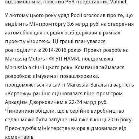
від замовника, пояснив
РБК
представник Valmet.
У лютому цього року уряд Росії оголосив про те, що
виділить Мінпромторгу 3,6 млрд руб. на створення
автомобіля для перших осіб держави в рамках
проекту «Кортеж». Ці гроші планувалося
розподілити в 2014-2016 роках. Проект розробляє
Marussia Motors і
ФГУП
НАМИ
, повідомляла
Marussia в січні цього року. Компанія займалася
розробкою лімузина і позашляховика,
повідомляється на сайті Marussia. Загальна вартість
«Кортежу» раніше оцінювалася віце-прем’єром
Аркадієм Дворковичем в 22-24 млрд руб.
Чиновники обіцяли, що в серійне виробництво
седан може бути запущений вже в кінці 2016 року.
Прес-служба міністерства вчора відмовилася від
коментарів.