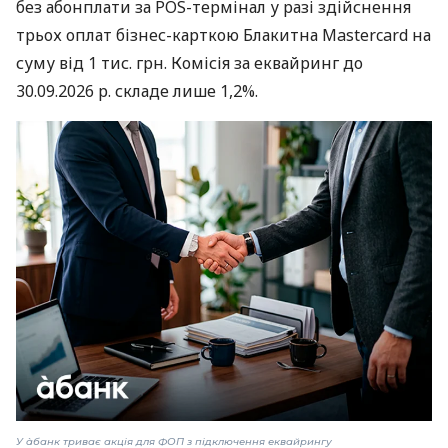
без абонплати за POS-термінал у разі здійснення
трьох оплат бізнес-карткою Блакитна Mastercard на
суму від 1 тис. грн. Комісія за еквайринг до
30.09.2026 р. складе лише 1,2%.
У àбанк триває акція для ФОП з підключення еквайрингу