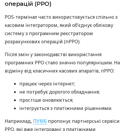
операцій (РРО)
POS-термінал часто використовується спільно з
касовим інтегратором, який об’єднує облікову
систему з програмним реєстратором
розрахункових операцій (пРРО).
Після змін у законодавстві використання
програмних РРО стало значно популярнішим. На
відміну від класичних касових апаратів, пРРО:
працює через інтернет;
не потребує дорогого обладнання;
простіше оновлюється;
інтегрується з платіжними рішеннями.
Наприклад,
ПУМБ
пропонує партнерські сервіси
РРО, які вже інтегровані з платіжними