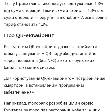
Так, у ПриватБанк така послуга коштуватиме 1,3%
від суми операцій. Такий самий тариф — 1,3% від
суми операцій — беруть і в monobank. А ось в àбанк
тариф становить 1,2%.
Про QR-еквайринг
Разом з тим QR-еквайринг дозволяє приймати
оплату скануванням QR-коду або дистанційно
через посилання (без NFC) з карток будь-яких
банків платіжних систем.
Для користування QR-еквайрингом потрібен лише
смартфон із встановленим програмним
забезпеченням.
Наприклад, monobank розробив цілий сервіс
Expirenza by mono для ресторанів, кафе та інших