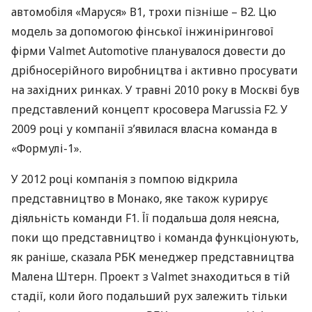
автомобіля «Маруся» В1, трохи пізніше – В2. Цю
модель за допомогою фінської інжинірингової
фірми Valmet Automotive планувалося довести до
дрібносерійного виробництва і активно просувати
на західних ринках. У травні 2010 року в Москві був
представлений концепт кросовера Marussia F2. У
2009 році у компанії з’явилася власна команда в
«Формулі-1».
У 2012 році компанія з помпою відкрила
представництво в Монако, яке також курирує
діяльність команди F1. Її подальша доля неясна,
поки що представництво і команда функціонують,
як раніше, сказала
РБК
менеджер представництва
Малена Штерн. Проект з Valmet знаходиться в тій
стадії, коли його подальший рух залежить тільки