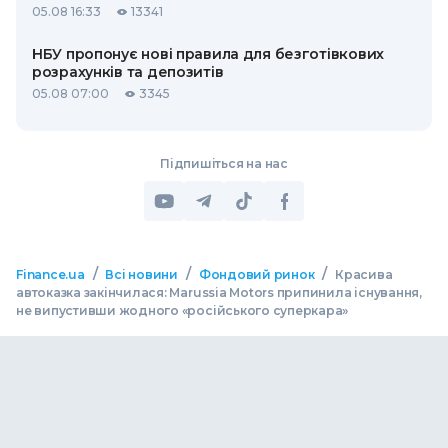
05.08 16:33
13341
НБУ пропонує нові правила для безготівкових
розрахунків та депозитів
05.08 07:00
3345
Підпишіться на нас
/
/
/
Finance.ua
Всі новини
Фондовий ринок
Красива
автоказка закінчилася: Marussia Motors припинила існування,
не випустивши жодного «російського суперкара»