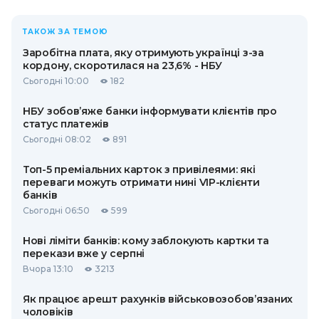
ТАКОЖ ЗА ТЕМОЮ
Заробітна плата, яку отримують українці з-за
кордону, скоротилася на 23,6% - НБУ
Сьогодні 10:00
182
НБУ зобов’яже банки інформувати клієнтів про
статус платежів
Сьогодні 08:02
891
Топ-5 преміальних карток з привілеями: які
переваги можуть отримати нині VIP-клієнти
банків
Сьогодні 06:50
599
Нові ліміти банків: кому заблокують картки та
перекази вже у серпні
Вчора 13:10
3213
Як працює арешт рахунків військовозобов’язаних
чоловіків