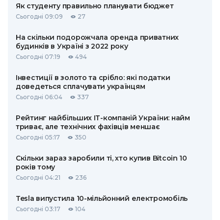
Як студенту правильно планувати бюджет
Сьогодні 09:09
27
На скільки подорожчала оренда приватних
будинків в Україні з 2022 року
Сьогодні 07:19
494
Інвестиції в золото та срібло: які податки
доведеться сплачувати українцям
Сьогодні 06:04
337
Рейтинг найбільших ІТ-компаній України: найм
триває, але технічних фахівців меншає
Сьогодні 05:17
350
Скільки зараз заробили ті, хто купив Bitcoin 10
років тому
Сьогодні 04:21
236
Tesla випустила 10-мільйонний електромобіль
Сьогодні 03:17
104