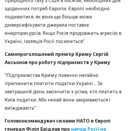
природного газу з
США
в обсягах, необхідних для
щоденних потреб Європи. Європі необхідно
подивитися, як вона ще більше може
диверсифікувати джерела поставок
енергоресурсів. Якщо Росія продовжить агресію в
Україні, ізоляція Росії посилиться”.
Самопроголошений прем’єр Криму Сергій
Аксьонов про роботу підприємств у Криму
“Підприємства Криму повинні негайно
припинити платити податки Україні… За
завтрашній день закінчити з усіма, хто платить в
Київ податки. Або нехай вони закриваються і
виїжджають”
Головнокомандувач силами
НАТО
в Європі
генерал Філіп Брідлав про
напад Росії на