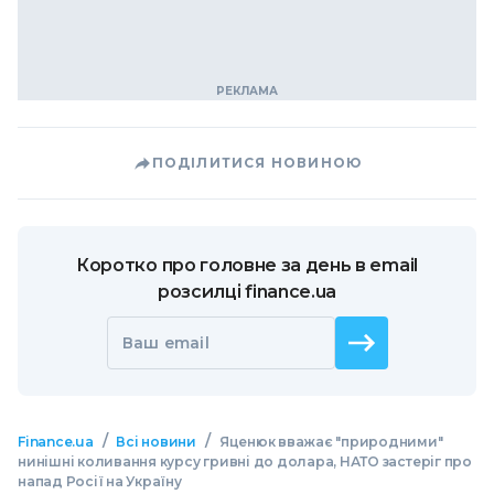
ПОДІЛИТИСЯ НОВИНОЮ
Коротко про головне за день в email
розсилці finance.ua
Ваш email
/
/
Finance.ua
Всі новини
Яценюк вважає "природними"
нинішні коливання курсу гривні до долара, НАТО застеріг про
напад Росії на Україну