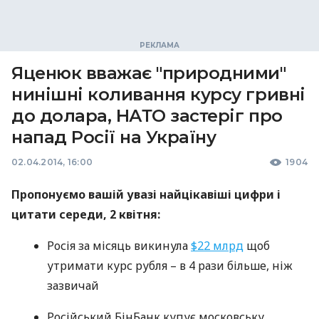
Яценюк вважає "природними"
нинішні коливання курсу гривні
до долара, НАТО застеріг про
напад Росії на Україну
02.04.2014, 16:00
1904
Пропонуємо вашій увазі найцікавіші цифри і
цитати середи, 2 квітня:
Росія за місяць викинула
$22 млрд
щоб
утримати курс рубля – в 4 рази більше, ніж
зазвичай
Російський БінБанк купує московську