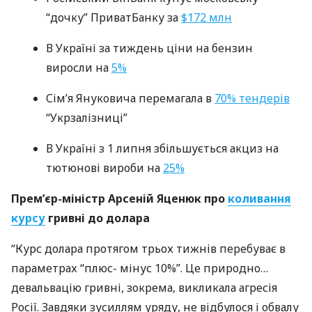
“дочку” ПриватБанку за
$172 млн
В Україні за тиждень ціни на бензин
виросли на
5%
Сім’я Януковича перемагала в
70% тендерів
“Укрзалізниці”
В Україні з 1 липня збільшується акциз на
тютюнові вироби на
25%
Прем’єр-міністр Арсеній Яценюк про
коливання
курсу
гривні до долара
“Курс долара протягом трьох тижнів перебуває в
параметрах “плюс- мінус 10%”. Це природно…
девальвацію гривні, зокрема, викликала агресія
Росії. Завдяки зусиллям уряду, не відбулося і обвалу