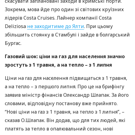
скасувати заплановані заходи в кримські порти.
Зокрема, мова йде про один зі світових круїзних
лідерів Costa Cruises. Лайнер компанії Costa
Deliziosa
не заходитиме до Ялти
. При цьому
збільшить стоянку в Стамбулі і зайде в болгарський
Бургас.
Газовий шок: ціни на газ для населення значно
зростуть з 1 травня, а на тепло – з 1 липня
Ціни на газ для населення підвищаться з 1 травня,
а на тепло – з першого липня. Про це на брифінгу
заявив міністр фінансів Олександр Шлапак. За його
словами, відповідну постанову вже прийнято.
“Нові ціни на газ з 1 травня, на тепло з 1 липня”, –
сказав О.Шлапак. Він додав, що для тих людей, які
платять за тепло в опалювальний сезон, нові