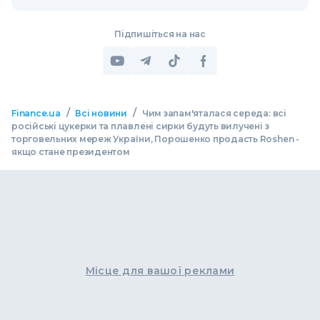
Підпишіться на нас
/
/
Finance.ua
Всі новини
Чим запам'яталася середа: всі
російські цукерки та плавлені сирки будуть вилучені з
торговельних мереж України, Порошенко продасть Roshen -
якщо стане президентом
Місце для вашої реклами