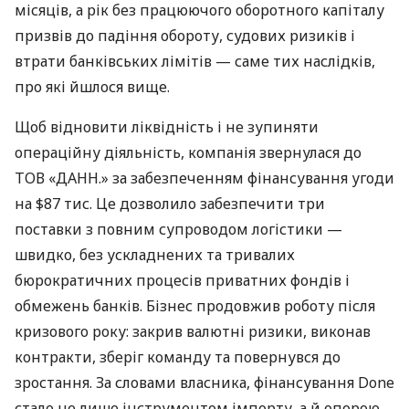
місяців, а рік без працюючого оборотного капіталу
призвів до падіння обороту, судових ризиків і
втрати банківських лімітів — саме тих наслідків,
про які йшлося вище.
Щоб відновити ліквідність і не зупиняти
операційну діяльність, компанія звернулася до
ТОВ «ДАНН.» за забезпеченням фінансування угоди
на $87 тис. Це дозволило забезпечити три
поставки з повним супроводом логістики —
швидко, без ускладнених та тривалих
бюрократичних процесів приватних фондів і
обмежень банків. Бізнес продовжив роботу після
кризового року: закрив валютні ризики, виконав
контракти, зберіг команду та повернувся до
зростання. За словами власника, фінансування Done
стало не лише інструментом імпорту, а й опорою,