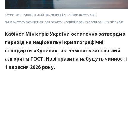
«Купина» — український криптографічний алгоритм, який
використовуватиметься для захисту кваліфікованих електронних підписів
Кабінет Міністрів України остаточно затвердив
перехід на національні криптографічні
стандарти «Купина», які замінять застарілий
алгоритм ГОСТ. Нові правила набудуть чинності
1 вересня 2026 року.
Про це
повідомили
в Міністерстві цифрової
трансформації.
«Купина» — український криптографічний
алгоритм, який використовуватиметься для
захисту кваліфікованих електронних підписів
(КЕП).