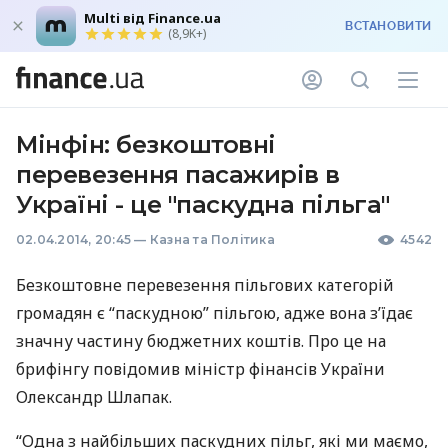
Multi від Finance.ua
ВСТАНОВИТИ
(8,9K+)
Мінфін: безкоштовні
перевезення пасажирів в
Україні - це "паскудна пільга"
02.04.2014, 20:45
—
Казна та Політика
4542
Безкоштовне перевезення пільгових категорій
громадян є “паскудною” пільгою, адже вона з’їдає
значну частину бюджетних коштів. Про це на
брифінгу повідомив міністр фінансів України
Олександр Шлапак.
“Одна з найбільших паскудних пільг, які ми маємо,