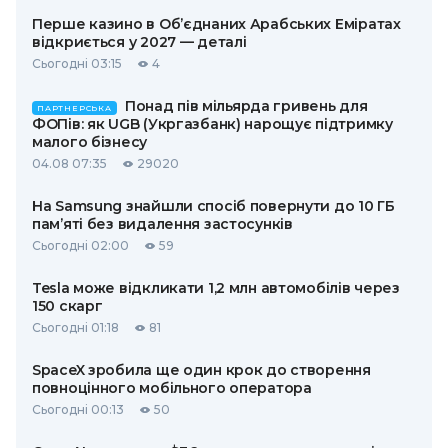
Перше казино в Об’єднаних Арабських Еміратах
відкриється у 2027 — деталі
Сьогодні 03:15
4
Понад пів мільярда гривень для
ПАРТНЕРСЬКА
ФОПів: як UGB (Укргазбанк) нарощує підтримку
малого бізнесу
04.08 07:35
29020
На Samsung знайшли спосіб повернути до 10 ГБ
пам’яті без видалення застосунків
Сьогодні 02:00
59
Tesla може відкликати 1,2 млн автомобілів через
150 скарг
Сьогодні 01:18
81
SpaceX зробила ще один крок до створення
повноцінного мобільного оператора
Сьогодні 00:13
50