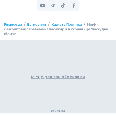
/
/
/
Finance.ua
Всі новини
Казна та Політика
Мінфін:
безкоштовні перевезення пасажирів в Україні - це "паскудна
пільга"
Місце для вашої реклами