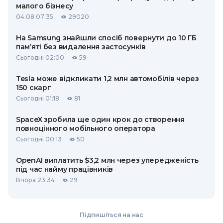
малого бізнесу
04.08 07:35
29020
На Samsung знайшли спосіб повернути до 10 ГБ
пам’яті без видалення застосунків
Сьогодні 02:00
59
Tesla може відкликати 1,2 млн автомобілів через
150 скарг
Сьогодні 01:18
81
SpaceX зробила ще один крок до створення
повноцінного мобільного оператора
Сьогодні 00:13
50
OpenAI виплатить $3,2 млн через упередженість
під час найму працівників
Вчора 23:34
29
Підпишіться на нас