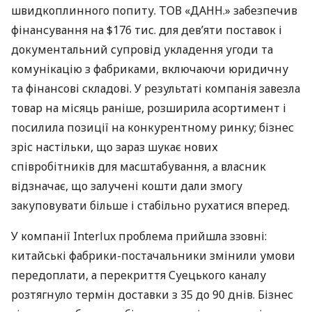
швидкоплинного попиту. ТОВ «ДАНН.» забезпечив
фінансування на $176 тис. для дев’яти поставок і
документальний супровід укладення угоди та
комунікацію з фабриками, включаючи юридичну
та фінансові складові. У результаті компанія завезла
товар на місяць раніше, розширила асортимент і
посилила позиції на конкурентному ринку; бізнес
зріс настільки, що зараз шукає нових
співробітників для масштабування, а власник
відзначає, що залучені кошти дали змогу
закуповувати більше і стабільно рухатися вперед.
У компанії Interlux проблема прийшла ззовні:
китайські фабрики-постачальники змінили умови
передоплати, а перекриття Суецького каналу
розтягнуло термін доставки з 35 до 90 днів. Бізнес