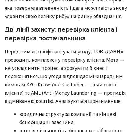
яка повернула впевненість і дала можливість знову
«ловити свою велику рибу» на ринку обладнання.
Дві лінії захисту: перевірка клієнта і
перевірка постачальника
Перед тим як профінансувати угоду, ТОВ «ДАНН.»
проводить комплексну перевірку клієнта. Мета —
не ускладнити процес, а зрозуміти бізнес і
переконатися, що угода відповідає міжнародним
вимогам KYC (Know Your Customer — знай свого
клієнта) та AML (Anti-Money Laundering — протидія
відмиванню коштів). Аналізуються щонайменше:
юридична структура компанії та кінцеві
бенефіціарні власники;
історія діяльності та фінансова стабільність;