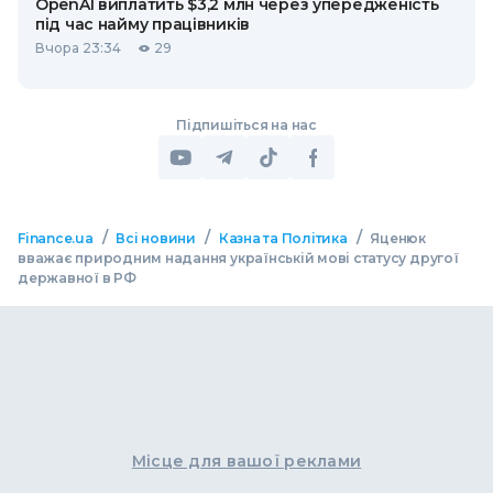
OpenAI виплатить $3,2 млн через упередженість
під час найму працівників
Вчора 23:34
29
Підпишіться на нас
/
/
/
Finance.ua
Всі новини
Казна та Політика
Яценюк
вважає природним надання українській мові статусу другої
державної в РФ
Місце для вашої реклами