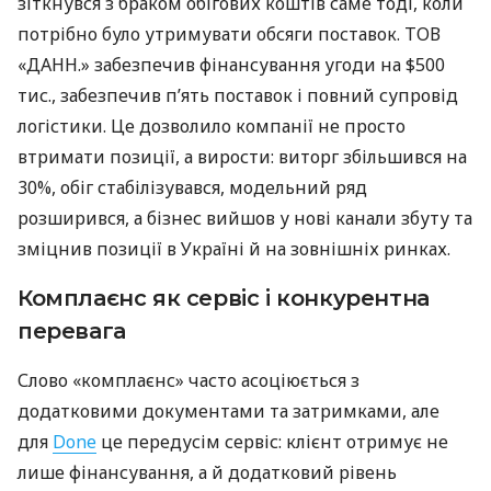
зіткнувся з браком обігових коштів саме тоді, коли
потрібно було утримувати обсяги поставок. ТОВ
«ДАНН.» забезпечив фінансування угоди на $500
тис., забезпечив п’ять поставок і повний супровід
логістики. Це дозволило компанії не просто
втримати позиції, а вирости: виторг збільшився на
30%, обіг стабілізувався, модельний ряд
розширився, а бізнес вийшов у нові канали збуту та
зміцнив позиції в Україні й на зовнішніх ринках.
Комплаєнс як сервіс і конкурентна
перевага
Слово «комплаєнс» часто асоціюється з
додатковими документами та затримками, але
для
Done
це передусім сервіс: клієнт отримує не
лише фінансування, а й додатковий рівень