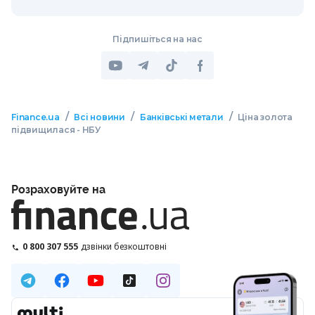
Підпишіться на нас
/
/
/
Finance.ua
Всі новини
Банківські метали
Ціна золота
підвищилася - НБУ
Розраховуйте на
0 800 307 555
дзвінки безкоштовні