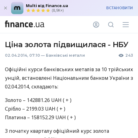
Multi від Finance.ua
ВСТАНОВИТИ
(8,9K+)
Ціна золота підвищилася - НБУ
02.04.2014, 07:10
—
Банківські метали
243
Офіційні курси банківських металів за 10 трiйських
унцій, встановлені Національним банком України з
02.04.2014, складають:
Золото – 142881.26
UAH
( + )
Срiбло – 2199.03
UAH
( + )
Платина – 158152.29
UAH
( + )
З початку кварталу офіційний курс золота