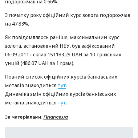
подорожчав на 0.66%.
З початку року офіційний курс золота подорожчав
на 47.83%.
Як повідомлялось раніше, максимальний курс
золота, встановлений
НБУ
, був зафіксований
06.09.2011 і склав 151183.29
UAH
за 10 трiйських
унцій (486.07
UAH
за 1 грам).
Повний список офіційних курсів банківських
металів знаходиться
тут
.
Динаміка змін офіційних курсів банківських
металів знаходиться
тут
.
За матеріалами:
Finance.ua