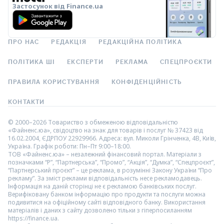
Застосунок від Finance.ua
ПРО НАС
РЕДАКЦІЯ
РЕДАКЦІЙНА ПОЛІТИКА
ПОЛІТИКА ШІ
ЕКСПЕРТИ
РЕКЛАМА
СПЕЦПРОЄКТИ
ПРАВИЛА КОРИСТУВАННЯ
КОНФІДЕНЦІЙНІСТЬ
КОНТАКТИ
© 2000–2026 Товариство з обмеженою відповідальністю
«Файненс.юа», свідоцтво на знак для товарів і послуг № 37423 від
16.02.2004, ЄДРПОУ 22929966. Адреса: вул. Миколи Грінченка, 4В, Київ,
Україна. Графік роботи: Пн–Пт 9:00–18:00.
ТОВ «Файненс.юа» – незалежний фінансовий портал. Матеріали з
позначками “Р”, “Партнерська”, “Промо”, “Акція”, “Думка”, “Спецпроєкт”,
“Партнерський проєкт” – це реклама, в розумінні Закону України “Про
рекламу”. За зміст реклами відповідальність несе рекламодавець.
Інформація на даній сторінці не є рекламою банківських послуг.
Верифіковану банком інформацію про продукти та послуги можна
подивитися на офіційному сайті відповідного банку. Використання
матеріалів і даних з сайту дозволено тільки з гіперпосиланням
https://finance.ua.