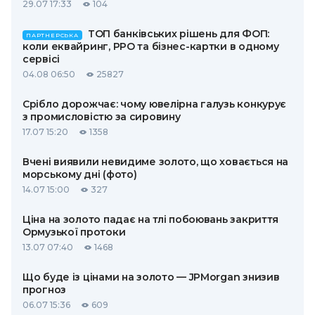
29.07 17:33
104
ТОП банківських рішень для ФОП:
ПАРТНЕРСЬКА
коли еквайринг, РРО та бізнес-картки в одному
сервісі
04.08 06:50
25827
Срібло дорожчає: чому ювелірна галузь конкурує
з промисловістю за сировину
17.07 15:20
1358
Вчені виявили невидиме золото, що ховається на
морському дні (фото)
14.07 15:00
327
Ціна на золото падає на тлі побоювань закриття
Ормузької протоки
13.07 07:40
1468
Що буде із цінами на золото — JPMorgan знизив
прогноз
06.07 15:36
609