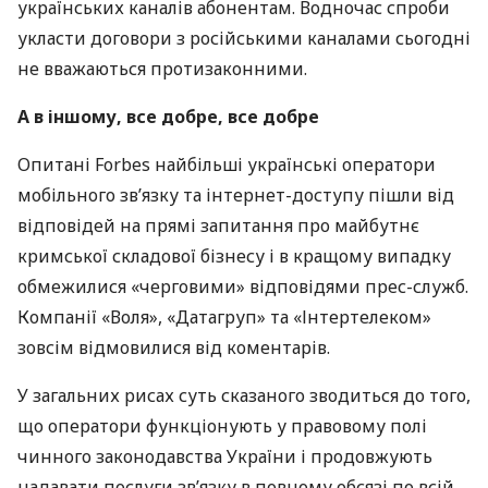
українських каналів абонентам. Водночас спроби
укласти договори з російськими каналами сьогодні
не вважаються протизаконними.
А в іншому, все добре, все добре
Опитані Forbes найбільші українські оператори
мобільного зв’язку та інтернет-доступу пішли від
відповідей на прямі запитання про майбутнє
кримської складової бізнесу і в кращому випадку
обмежилися «черговими» відповідями прес-служб.
Компанії «Воля», «Датагруп» та «Інтертелеком»
зовсім відмовилися від коментарів.
У загальних рисах суть сказаного зводиться до того,
що оператори функціонують у правовому полі
чинного законодавства України і продовжують
надавати послуги зв’язку в повному обсязі по всій