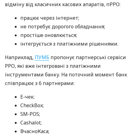
відміну від класичних касових апаратів, пРРО:
працює через інтернет;
не потребує дорогого обладнання;
простіше оновлюється;
інтегрується з платіжними рішеннями.
Наприклад,
ПУМБ
пропонує партнерські сервіси
РРО, які вже інтегровані з платіжними
інструментами банку. На поточний момент банк
співпрацює з 6 партнерами:
E-чек;
CheckBox;
SM-POS;
Cashalot;
ВчасноКаса;