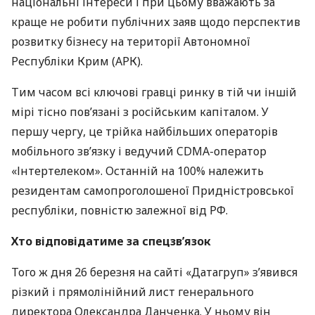
національні інтереси і при цьому вважають за
краще не робити публічних заяв щодо перспектив
розвитку бізнесу на території Автономної
Республіки Крим (
АРК
).
Тим часом всі ключові гравці ринку в тій чи іншій
мірі тісно пов’язані з російським капіталом. У
першу чергу, це трійка найбільших операторів
мобільного зв’язку і ведучий
CDMA
-оператор
«Інтертелеком». Останній на 100% належить
резидентам самопроголошеної Придністровської
республіки, повністю залежної від РФ.
Хто відповідатиме за спецзв’язок
Того ж дня 26 березня на сайті «Датагруп» з’явився
різкий і прямолінійний лист генерального
директора Олександра Данченка. У ньому він