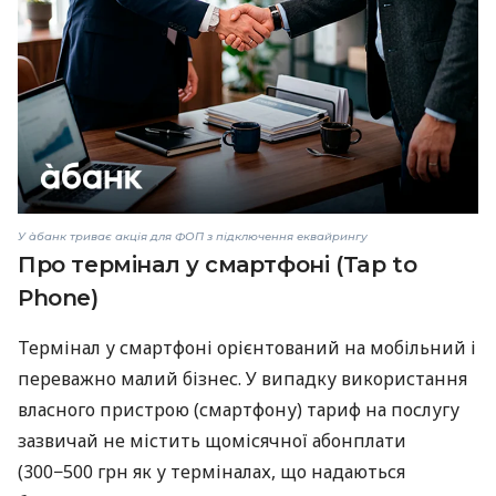
У àбанк триває акція для ФОП з підключення еквайрингу
Про термінал у смартфоні (Tap to
Phone)
Термінал у смартфоні орієнтований на мобільний і
переважно малий бізнес. У випадку використання
власного пристрою (смартфону) тариф на послугу
зазвичай не містить щомісячної абонплати
(300−500 грн як у терміналах, що надаються