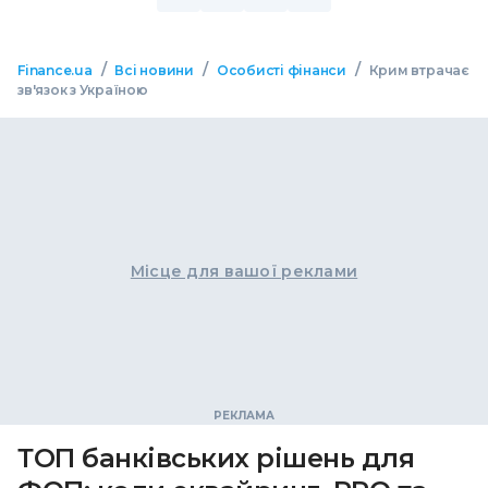
/
/
/
Finance.ua
Всі новини
Особисті фінанси
Крим втрачає
зв'язок з Україною
Місце для вашої реклами
ТОП банківських рішень для