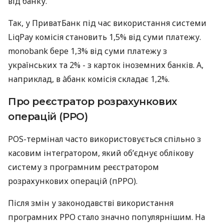
від банку.
Так, у ПриватБанк під час використання системи
LiqPay комісія становить 1,5% від суми платежу.
monobank бере 1,3% від суми платежу з
українських та 2% - з карток іноземних банків. А,
наприклад, в àбанк комісія складає 1,2%.
Про реєстратор розрахункових
операцій (РРО)
POS-термінал часто використовується спільно з
касовим інтегратором, який об’єднує облікову
систему з програмним реєстратором
розрахункових операцій (пРРО).
Після змін у законодавстві використання
програмних РРО стало значно популярнішим. На