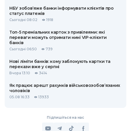
НБУ зобов’яже банки інформувати клієнтів про
статус платежів
Сьогодні 08:02
1918
Топ-5 преміальних карток з привілеями: які
переваги можуть отримати нині VIP-клієнти
банків
Сьогодні 06:50
739
Нові ліміти банків: кому заблокують картки та
перекази вже у серпні
Вчора 13:10
3414
Як працює арешт рахунків військовозобов’язаних
чоловіків
05.08 16:33
13933
Підпишіться на нас