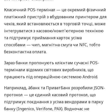
Класичний POS-термінал — це окремий фізичний
платіжний пристрій з вбудованим принтером для
чеків, який встановлюється в торговій точці, може
інтегруватися з касовою/комп'ютерною технікою
та підтримує приймання карток усіма
способами — чип, магнітна смуга чи NFC, тобто
безконтактна оплата.
Зараз банки пропонують клієнтам сучасні POS-
термінали відомих світових виробників, що
працюють під операційною системою Android.
Наприклад, àбанк та ПриватБанк розробили JSON-
протокол — це єдиний касовий протокол, що
підтримує поєднання з усіма вендорами в парку
банку (Ingenico, Verifone, PAX). Водночас не