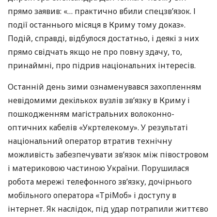
прямо заявив: «… практично вбили спецзв’язок. І
події останнього місяця в Криму тому доказ».
Подій, справді, відбулося достатньо, і деякі з них
прямо свідчать якщо не про повну здачу, то,
принаймні, про підрив національних інтересів.
Останній день зими ознаменувався захопленням
невідомими декількох вузлів зв’язку в Криму і
пошкодженням магістральних волоконно-
оптичних кабелів «Укртелекому». У результаті
національний оператор втратив технічну
можливість забезпечувати зв’язок між півостровом
і материковою частиною України. Порушилася
робота мережі телефонного зв’язку, дочірнього
мобільного оператора «ТріМоб» і доступу в
інтернет. Як наслідок, під удар потрапили життєво