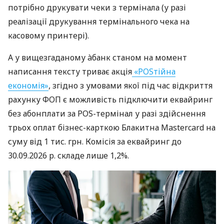
потрібно друкувати чеки з термінала (у разі
реалізації друкування термінального чека на
касовому принтері).
А у вищезгаданому àбанк станом на момент
написання тексту триває акція
«POSтійна
економія»
, згідно з умовами якої під час відкриття
рахунку ФОП є можливість підключити еквайринг
без абонплати за POS-термінал у разі здійснення
трьох оплат бізнес-карткою Блакитна Mastercard на
суму від 1 тис. грн. Комісія за еквайринг до
30.09.2026 р. складе лише 1,2%.