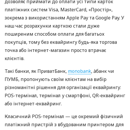
дозволяє приймати до оплати усі типи карток
платіжних систем Visa, MasterCard, «Простір»,
зокрема з використанням Apple Pay та Google Pay. У
наш час розрахунки карткою стали дуже
поширеним способом оплати для багатьох
покупців, тому без еквайрингу будь-яка торгова
точка або інтернет-магазин просто втрачає
клієнтів.
Такі банки, як ПриватБанк,
monobank
, àбанк чи
ПУМБ, пропонують своїм клієнтам на вибір
різноманітні рішення для організації еквайрингу:
POS-термінал, термінал у смартфоні, QR-еквайринг
або інтернет-еквайринг.
Класичний POS-термінал — це окремий фізичний
платіжний пристрій з вбудованим принтером для