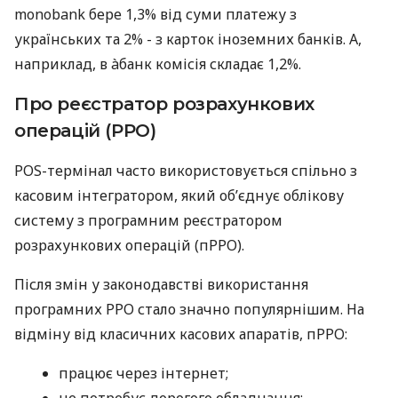
monobank бере 1,3% від суми платежу з
українських та 2% - з карток іноземних банків. А,
наприклад, в àбанк комісія складає 1,2%.
Про реєстратор розрахункових
операцій (РРО)
POS-термінал часто використовується спільно з
касовим інтегратором, який об’єднує облікову
систему з програмним реєстратором
розрахункових операцій (пРРО).
Після змін у законодавстві використання
програмних РРО стало значно популярнішим. На
відміну від класичних касових апаратів, пРРО:
працює через інтернет;
не потребує дорогого обладнання;