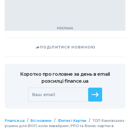
ПОДІЛИТИСЯ НОВИНОЮ
Коротко про головне за день в email
розсилці finance.ua
Ваш email
/
/
/
Finance.ua
Всі новини
Фінтех і Картки
ТОП банківських
рішень для ФОП: коли еквайринг, РРО та бізнес-картки в