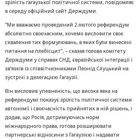
зрілість гагаузької політичної системи, повідомляє
в середу офіційний сайт Держдуми.
“Ми вважаємо проведений 2 лютого референдум
абсолютно своєчасним, хочемо висловити своє
схвалення тих формулювань, в яких були винесені
питання на плебісцит”, – сказав голова комітету
Держдуми у справах
СНД
, євразійської інтеграції і
зв’язків із співвітчизниками Леонід Слуцький на
зустрічі з делегацією Гагаузії.
Він висловив упевненість, що висока явка на
референдумі показує зрілість політичної системи
автономії і своєчасність прийнятих в ній рішень, і
додав, що Росія, дотримуючись норм
міжнародного права, готова розширювати
партнерські відносини з Гагаузією і надавати