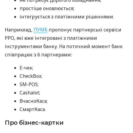
простіше оновлюється;
інтегрується з платіжними рішеннями.
Наприклад,
ПУМБ
пропонує партнерські сервіси
РРО, які вже інтегровані з платіжними
інструментами банку. На поточний момент банк
співпрацює з 6 партнерами:
E-чек;
CheckBox;
SM-POS;
Cashalot;
ВчасноКаса;
СмартКаса.
Про бізнес-картки