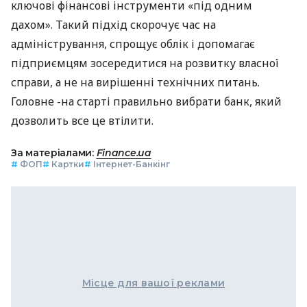
ключові фінансові інструменти «під одним
дахом». Такий підхід скорочує час на
адміністрування, спрощує облік і допомагає
підприємцям зосередитися на розвитку власної
справи, а не на вирішенні технічних питань.
Головне -на старті правильно вибрати банк, який
дозволить все це втілити.
За матеріалами:
Finance.ua
#
ФОП
#
Картки
#
Інтернет-Банкінг
Місце для вашої реклами