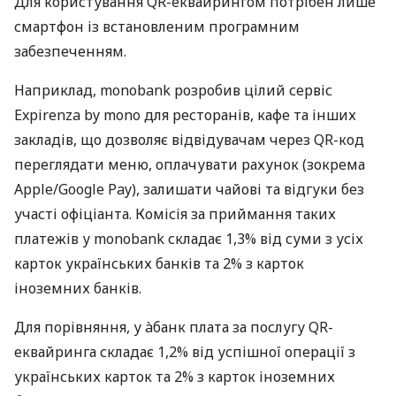
Для користування QR-еквайрингом потрібен лише
смартфон із встановленим програмним
забезпеченням.
Наприклад, monobank розробив цілий сервіс
Expirenza by mono для ресторанів, кафе та інших
закладів, що дозволяє відвідувачам через QR-код
переглядати меню, оплачувати рахунок (зокрема
Apple/Google Pay), залишати чайові та відгуки без
участі офіціанта. Комісія за приймання таких
платежів у monobank складає 1,3% від суми з усіх
карток українських банків та 2% з карток
іноземних банків.
Для порівняння, у àбанк плата за послугу QR-
еквайринга складає 1,2% від успішної операції з
українських карток та 2% з карток іноземних