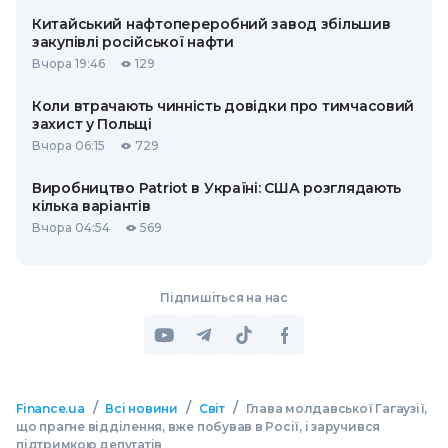
Китайський нафтопереробний завод збільшив
закупівлі російської нафти
Вчора 19:46
129
Коли втрачають чинність довідки про тимчасовий
захист у Польщі
Вчора 06:15
729
Виробництво Patriot в Україні: США розглядають
кілька варіантів
Вчора 04:54
569
Підпишіться на нас
/
/
/
Finance.ua
Всі новини
Світ
Глава молдавської Гагаузії,
що прагне відділення, вже побував в Росії, і заручився
підтримкою депутатів