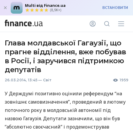
Multi від Finance.ua
ВСТАНОВИТИ
(8,9K+)
Глава молдавської Гагаузії, що
прагне відділення, вже побував
в Росії, і заручився підтримкою
депутатів
26.03.2014, 13:45
—
Світ
1959
У Держдумі позитивно оцінили референдум “на
зовнішнє самовизначення”, проведений в лютому
поточного року в молдовській автономії під
назвою Гагаузія. Депутати зазначили, що він був
“абсолютно своєчасний” і продемонстрував