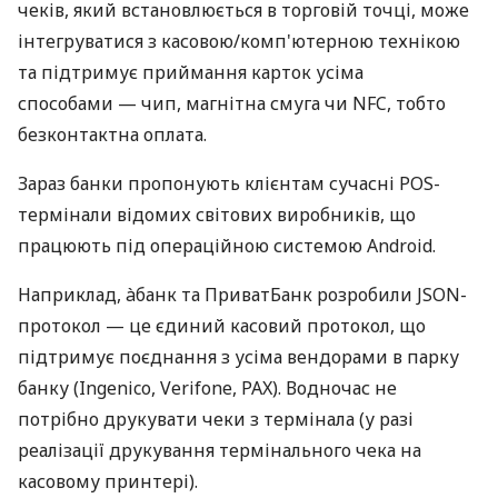
чеків, який встановлюється в торговій точці, може
інтегруватися з касовою/комп'ютерною технікою
та підтримує приймання карток усіма
способами — чип, магнітна смуга чи NFC, тобто
безконтактна оплата.
Зараз банки пропонують клієнтам сучасні POS-
термінали відомих світових виробників, що
працюють під операційною системою Android.
Наприклад, àбанк та ПриватБанк розробили JSON-
протокол — це єдиний касовий протокол, що
підтримує поєднання з усіма вендорами в парку
банку (Ingenico, Verifone, PAX). Водночас не
потрібно друкувати чеки з термінала (у разі
реалізації друкування термінального чека на
касовому принтері).