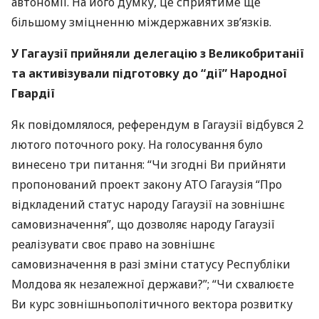
автономії. На його думку, це сприятиме ще
більшому зміцненню міждержавних зв’язків.
У Гагаузії прийняли делегацію з Великобританії
та активізували підготовку до “дії” Народної
Гвардії
Як повідомлялося, референдум в Гагаузії відбувся 2
лютого поточного року. На голосування було
винесено три питання: “Чи згодні Ви прийняти
пропонований проект закону
АТО
Гагаузія “Про
відкладений статус народу Гагаузії на зовнішнє
самовизначення”, що дозволяє народу Гагаузії
реалізувати своє право на зовнішнє
самовизначення в разі зміни статусу Республіки
Молдова як незалежної держави?”; “Чи схвалюєте
Ви курс зовнішньополітичного вектора розвитку