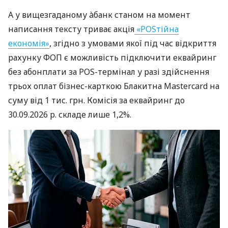
А у вищезгаданому àбанк станом на момент
написання тексту триває акція
«POSтійна
економія»
, згідно з умовами якої під час відкриття
рахунку ФОП є можливість підключити еквайринг
без абонплати за POS-термінал у разі здійснення
трьох оплат бізнес-карткою Блакитна Mastercard на
суму від 1 тис. грн. Комісія за еквайринг до
30.09.2026 р. складе лише 1,2%.