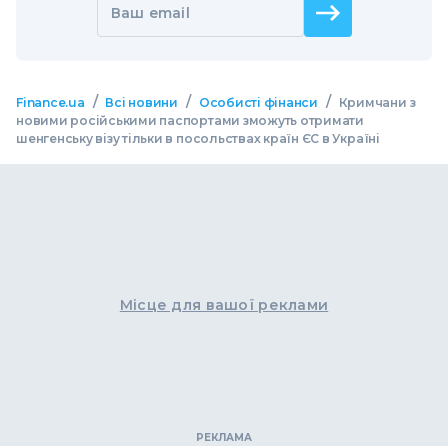
Ваш email
/
/
/
Finance.ua
Всі новини
Особисті фінанси
Кримчани з
новими російськими паспортами зможуть отримати
шенгенську візу тільки в посольствах країн ЄС в Україні
Місце для вашої реклами