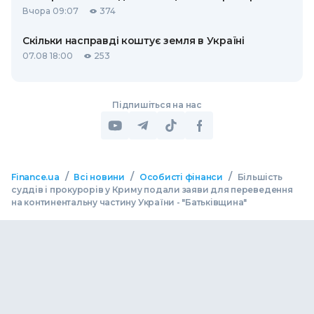
Вчора 09:07
374
Скільки насправді коштує земля в Україні
07.08 18:00
253
Підпишіться на нас
/
/
/
Finance.ua
Всі новини
Особисті фінанси
Більшість
суддів і прокурорів у Криму подали заяви для переведення
на континентальну частину України - "Батьківщина"