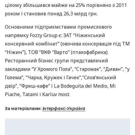
цілому збільшився майже на 25% порівняно з 2011
роком і становив понад 26,3 млрд грн.
Основними підприємствами промислового
напрямку Fozzy Group є:
ЗАТ
“Ніжинський
консервний комбінат” (овочева консервація під ТМ
“Ніжин”),
ТОВ
“
ВКФ
“Варто” (птахофабрика).
Ресторанний бізнес групи представлений
закладами “У Хромого Пола”, “Старомак”, “Диван”, “у
Голема”, “Чарка, Кружек і Гачек”,“Слов’янський
двір”, “Фреш-кафе” і La Bodeguita del Medio, Mi
Piache, Tatami і Karluv most.
За матеріалами:
Інтерфакс-Україна