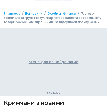
/
/
/
Finance.ua
Всі новини
Особисті фінанси
Торгово-
промислова група Fozzy Group готова вивести з асортименту
товари російських виробників - за відсутності попиту на них
Місце для вашої реклами
Кримчани з новими