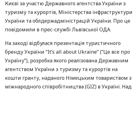
Києві за участю Державного агентства України з
туризму та курортів, Міністерства інфраструктури
України та облдержадміністрацій України. Про це
повідомили в прес-службі Львівської
ОДА
.
На заході відбулася презентація туристичного
бренду України “It’s all about Ukraine” (“Це все про
Україну”), розробка якого реалізована Державним
агентством України з туризму та курортів на
кошти гранту, наданого Німецьким товариством з
міжнародного співробітництва (
GIZ
) в Україні. Над
проектом працювала група у складі команди
“ВікіСітіНоміка”, дизайн-студії “Королівські митці”
та агентство “Brandhouse”.
Під єдиним туристичним брендом Україну
представлятимуть на міжнародних виставках