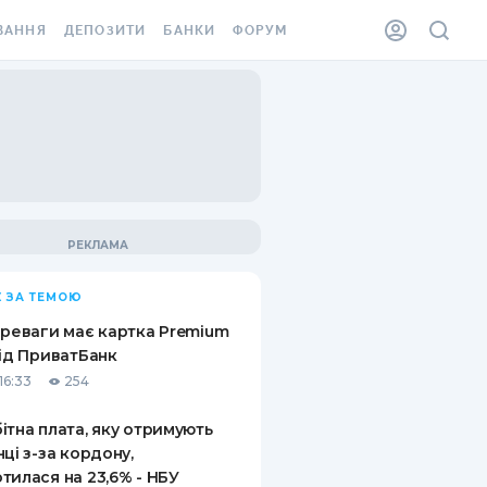
ВАННЯ
ДЕПОЗИТИ
БАНКИ
ФОРУМ
ІЛКА
ВСІ ДЕПОЗИТИ
ВСІ БАНКИ
АННЯ ЖИТЛА ВІД
ДЕПОЗИТИ В USD
ВІДГУКИ ПРО БАНКИ
 ШАХЕДІВ
ДЕПОЗИТИ В EUR
МІКРОФІНАНСОВІ
ХОВКА ЗА КОРДОН
ОРГАНІЗАЦІЇ
БОНУС ДО ДЕПОЗИТІВ
ВІДГУКИ ПРО МФО
УМОВИ АКЦІЇ
КАРТА
 ЗА ТЕМОЮ
ПИТАННЯ ТА ВІДПОВІДІ
ННА ВІНЬЄТКА
ереваги має картка Premium
ДЕПОЗИТНИЙ КАЛЬКУЛЯТОР
від ПриватБанк
 СПІВРОБІТНИКІВ
16:33
254
ПУТІВНИКИ ПО
SSISTANCE
ЗАОЩАДЖЕННЯМ
ітна плата, яку отримують
нці з-за кордону,
АННЯ ВІД
тилася на 23,6% - НБУ
Х ВИПАДКІВ