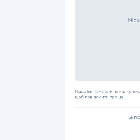
Місц
Якщо Ви помітили помилку, виді
щоб повідомити про це.
П