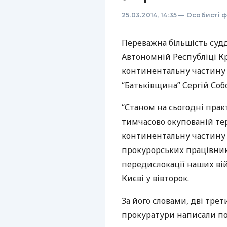
25.03.2014, 14:35
—
Особисті ф
Переважна більшість судд
Автономній Республіці К
континентальну частину У
“Батьківщина” Сергій Соб
“Станом на сьогодні практ
тимчасово окупованій тер
континентальну частину 
прокурорських працівникі
передислокації наших війс
Києві у вівторок.
За його словами, дві трет
прокуратури написали под