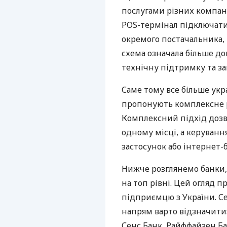
послугами різних компані
POS-термінал підключати
окремого постачальника, 
схема означала більше дог
технічну підтримку та за
Саме тому все більше укр
пропонують комплексне р
Комплексний підхід дозв
одному місці, а керуван
застосунок або інтернет-б
Нижче розглянемо банки,
на топ рівні. Цей огляд п
підприємцю з України. Се
напрям варто відзначити:
Сенс Банк, Райффайзен Ба