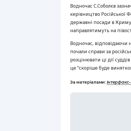
Водночас С.Соболєв зазна
керівництво Російської Ф
державні посади в Криму
направлятимуть на півост
Водночас, відповідаючи 
почали справи за російс
розцінювати ці дії суддів
це “скоріше буде винятко
За матеріалами:
Інтерфакс