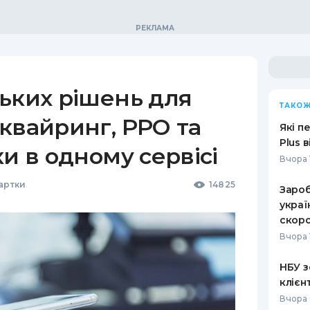
ьких рішень для
ТАКОЖ
квайринг, РРО та
Які п
Plus 
ки в одному сервісі
Вчора 
Картки
14825
Зароб
украї
скоро
Вчора 
НБУ з
клієн
Вчора 