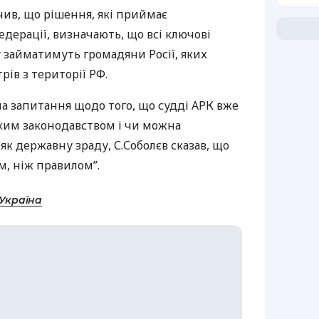
чив, що рішення, які приймає
едерації, визначають, що всі ключові
 займатимуть громадяни Росії, яких
рів з території РФ.
на запитання щодо того, що судді
АРК
вже
ьким законодавством і чи можна
 як державну зраду, С.Соболєв сказав, що
м, ніж правилом”.
-Україна