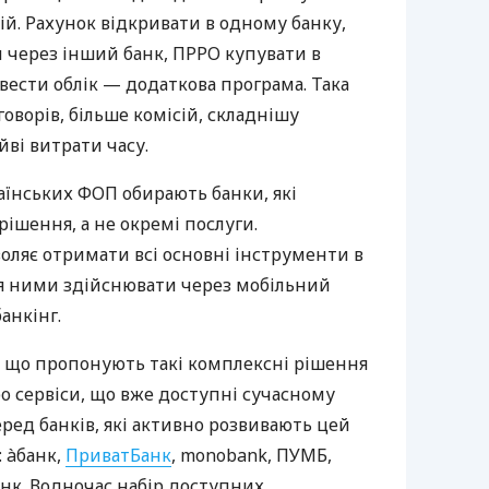
й. Рахунок відкривати в одному банку,
 через інший банк, ПРРО купувати в
вести облік — додаткова програма. Така
оворів, більше комісій, складнішу
йві витрати часу.
аїнських ФОП обирають банки, які
ішення, а не окремі послуги.
оляє отримати всі основні інструменти в
ня ними здійснювати через мобільний
анкінг.
 що пропонують такі комплексні рішення
ро сервіси, що вже доступні сучасному
ред банків, які активно розвивають цей
 àбанк,
ПриватБанк
, monobank, ПУМБ,
нк. Водночас набір доступних