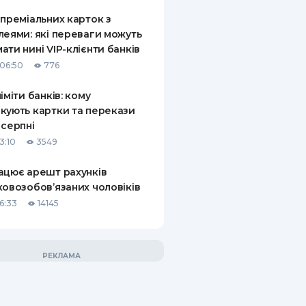
 преміальних карток з
леями: які переваги можуть
ати нині VIP-клієнти банків
06:50
776
ліміти банків: кому
кують картки та перекази
 серпні
3:10
3549
ацює арешт рахунків
ковозобов’язаних чоловіків
6:33
14145