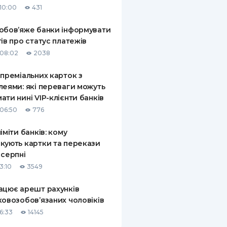
10:00
431
КИ ПО
ВАННЮ
обов’яже банки інформувати
тів про статус платежів
ХОВІ ПОЛІСИ
08:02
2038
І КОМПАНІЇ
 преміальних карток з
леями: які переваги можуть
 ПРО СТРАХОВІ
Ї
ати нині VIP-клієнти банків
06:50
776
А І ОПЛАТА
ліміти банків: кому
И
кують картки та перекази
 серпні
3:10
3549
ацює арешт рахунків
ковозобов’язаних чоловіків
6:33
14145