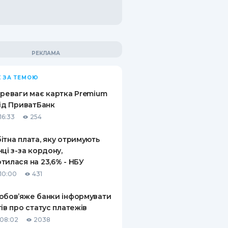
 ЗА ТЕМОЮ
ереваги має картка Premium
від ПриватБанк
16:33
254
ітна плата, яку отримують
нці з-за кордону,
тилася на 23,6% - НБУ
10:00
431
обов’яже банки інформувати
тів про статус платежів
08:02
2038