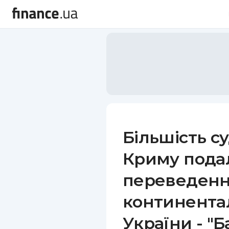
Більшість су
Криму пода
переведенн
континента
України - "