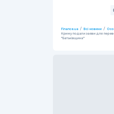
/
/
Finance.ua
Всі новини
Осо
Криму подали заяви для переве
"Батьківщина"