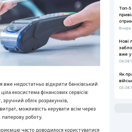
Топ-5
приві
отрим
Вчора 
Нові 
забло
вже у
06.08 1
Як пр
війсь
я вже недостатньо відкрити банківський
05.08 1
 ціла екосистема фінансових сервісів:
 зручний облік розрахунків,
витрат, можливість керувати всім через
 паперову роботу.
дприємцю часто доводилося користуватися