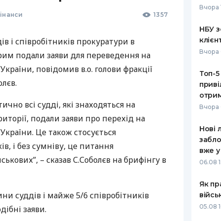
Вчора 
інанси
1357
РЕЙТИНГ ДЕБЕТОВИХ
ПУТІВНИ
КАРТОК
СТРАХУ
НБУ з
клієн
ів і співробітників прокуратури в
ЩОМІСЯЧНИЙ ОГЛЯД
ВСІ СТРА
Вчора 
рим подали заяви для переведення на
КЕШБЕКУ
СТРАХОВ
країни, повідомив в.о. голови фракції
Топ-5
ПУТІВНИКИ ПО
олєв.
приві
БАНКІВСЬКИХ КАРТКАХ
ВІДГУКИ
КОМПАНІ
отрим
ично всі судді, які знаходяться на
Вчора 
ДОСТАВК
иторії, подали заяви про перехід на
Нові 
України. Це також стосується
КОНТАКТ
забло
в, і без сумніву, це питання
вже у
ькових”, – сказав С.Соболєв на брифінгу в
06.08 1
Як пр
ини суддів і майже 5/6 співробітників
війсь
05.08 1
ібні заяви.