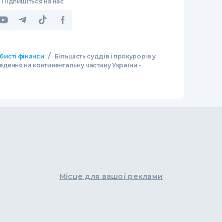
Підпишіться на нас
/
бисті фінанси
Більшість суддів і прокурорів у
дення на континентальну частину України -
Місце для вашої реклами