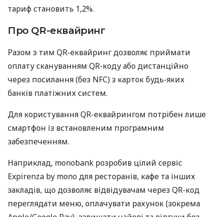
тариф становить 1,2%.
Про QR-еквайринг
Разом з тим QR-еквайринг дозволяє приймати
оплату скануванням QR-коду або дистанційно
через посилання (без NFC) з карток будь-яких
банків платіжних систем.
Для користування QR-еквайрингом потрібен лише
смартфон із встановленим програмним
забезпеченням.
Наприклад, monobank розробив цілий сервіс
Expirenza by mono для ресторанів, кафе та інших
закладів, що дозволяє відвідувачам через QR-код
переглядати меню, оплачувати рахунок (зокрема
Apple/Google Pay), залишати чайові та відгуки без