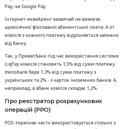
Pay, чи Google Pay.
Інтернет-еквайринг зазвичай не вимагає
щомісячної фіксованої абонентської плати. А от
комісія з кожного платежу відрізняється залежно
від банку.
Так, у ПриватБанк під час використання системи
LiqPay комісія становить 1,5% від суми платежу.
monobank бере 1,3% від суми платежу з
українських та 2% - з карток іноземних банків. А,
наприклад, в àбанк комісія складає 1,2%.
Про реєстратор розрахункових
операцій (РРО)
POS-термінал часто використовується спільно з