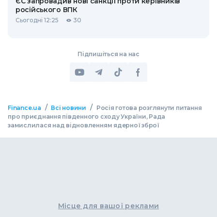
ЄС запровадив нові санкції проти керівників
російського ВПК
Сьогодні 12:25
30
Підпишіться на нас
/
/
Finance.ua
Всі новини
Росія готова розглянути питання
про приєднання південного сходу України, Рада
замислилася над відновленням ядерної зброї
Місце для вашої реклами