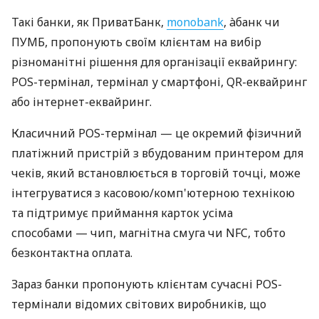
Такі банки, як ПриватБанк,
monobank
, àбанк чи
ПУМБ, пропонують своїм клієнтам на вибір
різноманітні рішення для організації еквайрингу:
POS-термінал, термінал у смартфоні, QR-еквайринг
або інтернет-еквайринг.
Класичний POS-термінал — це окремий фізичний
платіжний пристрій з вбудованим принтером для
чеків, який встановлюється в торговій точці, може
інтегруватися з касовою/комп'ютерною технікою
та підтримує приймання карток усіма
способами — чип, магнітна смуга чи NFC, тобто
безконтактна оплата.
Зараз банки пропонують клієнтам сучасні POS-
термінали відомих світових виробників, що