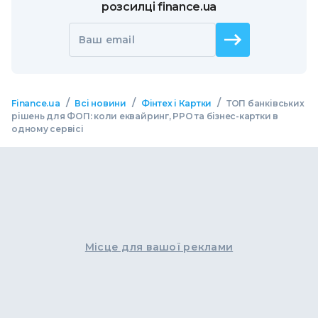
розсилці finance.ua
Ваш email
/
/
/
Finance.ua
Всі новини
Фінтех і Картки
ТОП банківських
рішень для ФОП: коли еквайринг, РРО та бізнес-картки в
одному сервісі
Місце для вашої реклами