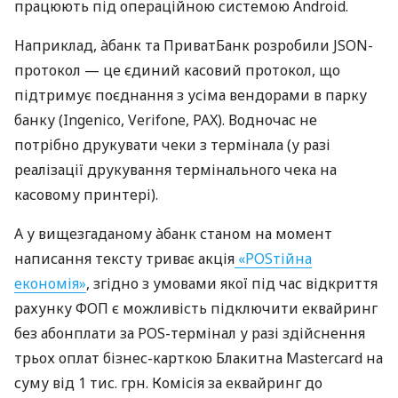
працюють під операційною системою Android.
Наприклад, àбанк та ПриватБанк розробили JSON-
протокол — це єдиний касовий протокол, що
підтримує поєднання з усіма вендорами в парку
банку (Ingenico, Verifone, PAX). Водночас не
потрібно друкувати чеки з термінала (у разі
реалізації друкування термінального чека на
касовому принтері).
А у вищезгаданому àбанк станом на момент
написання тексту триває акція
«POSтійна
економія»
, згідно з умовами якої під час відкриття
рахунку ФОП є можливість підключити еквайринг
без абонплати за POS-термінал у разі здійснення
трьох оплат бізнес-карткою Блакитна Mastercard на
суму від 1 тис. грн. Комісія за еквайринг до