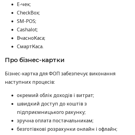
E-чек;
CheckBox;
SM-POS;
Cashalot;
ВчасноКаса;
СмартКаса.
Про бізнес-картки
Бізнес-картка для ФОП забезпечує виконання
наступних процесів:
окремий облік доходів і витрат;
швидкий доступ до коштів з
підприємницького рахунку;
зручна оплата постачальникам;
безготівкові розрахунки онлайн і офлайн;