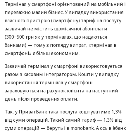
Термінал у смартфоні орієнтований на мобільний і
переважно малий бізнес. У випадку використання
власного пристрою (смартфону) тариф на послугу
зазвичай не містить щомісячної абонплати
(300−500 грн як у терміналах, що надаються
банками) — тому з погляду витрат, «термінал в
смартфоні» є більш економним.
Зазвичай термінал у смартфоні використовується
разом з касовим інтегратором. Кошти у випадку
використання термінала у смартфоні
зараховуються на рахунок клієнта на наступний
день після проведення оплати.
Так, у ПриватБанк така послуга коштуватиме 1,3%
від суми операцій. Такий самий тариф — 1,3% від
суми операцій — беруть і в monobank. А ось в àбанк