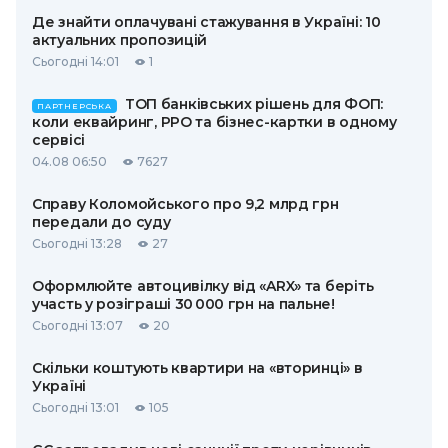
Де знайти оплачувані стажування в Україні: 10
актуальних пропозицій
Сьогодні 14:01
1
ТОП банківських рішень для ФОП:
ПАРТНЕРСЬКА
коли еквайринг, РРО та бізнес-картки в одному
сервісі
04.08 06:50
7627
Справу Коломойського про 9,2 млрд грн
передали до суду
Сьогодні 13:28
27
Оформлюйте автоцивілку від «ARX» та беріть
участь у розіграші 30 000 грн на пальне!
Сьогодні 13:07
20
Скільки коштують квартири на «вторинці» в
Україні
Сьогодні 13:01
105