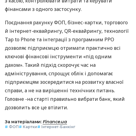
з касою, контролювати витрати та керувати
фінансами з одного застосунку.
Поєднання рахунку ФОП, бізнес-картки, торгового
й інтернет-еквайрингу, QR-еквайрингу, технології
Tap to Phone та інтеграції з програмним РРО
дозволяє підприємцю отримати практично всі
ключові фінансові інструменти «під одним
дахом». Такий підхід скорочує час на
адміністрування, спрощує облік і допомагає
підприємцям зосередитися на розвитку власної
справи, а не на вирішенні технічних питань.
Головне -на старті правильно вибрати банк, який
дозволить все це втілити.
За матеріалами:
Finance.ua
#
ФОП
#
Картки
#
Інтернет-Банкінг