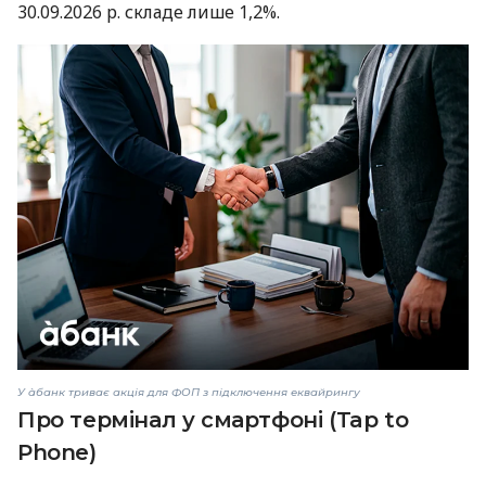
30.09.2026 р. складе лише 1,2%.
У àбанк триває акція для ФОП з підключення еквайрингу
Про термінал у смартфоні (Tap to
Phone)