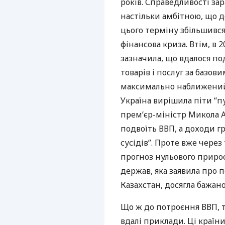
років. Справедливості за
настільки амбітною, що д
цього терміну збільшився 
фінансова криза. Втім, в
зазначила, що вдалося по
товарів і послуг за базов
максимально наближени
Україна вирішила піти “
прем’єр-міністр Микола Аз
подвоїть
ВВП
, а доходи 
сусідів”. Проте вже через
прогноз нульового приро
держав, яка заявила про
Казахстан, досягла бажан
Що ж до потроєння
ВВП
,
вдалі приклади. Ці країн