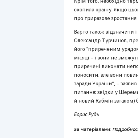
Крім того, необхідно тер
охопила країну. Якщо ць
про триразове зростання
Варто також відзначити і 
Олександр Турчинов, пре
його “приреченим урядом
місяці – і вони не зможу
приречені виконати непо
поносити, але вони повинн
заради України”, – заяви
питання: звідки у Шереме
й новий Кабмін загалом) 
Борис Рудь
За матеріалами:
Подробнос