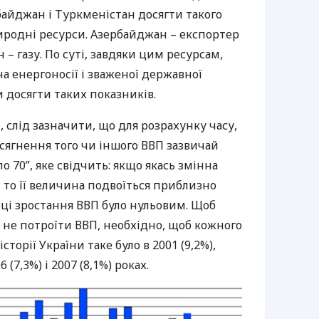
айджан і Туркменістан досягти такого
родні ресурси. Азербайджан – експортер
н – газу. По суті, завдяки цим ресурсам,
на енергоносії і зваженої державної
и досягти таких показників.
 слід зазначити, що для розрахунку часу,
осягнення того чи іншого
ВВП
зазвичай
 70”, яке свідчить: якщо якась змінна
, то її величина подвоїться приблизно
році зростання
ВВП
було нульовим. Щоб
а не потроїти
ВВП
, необхідно, щоб кожного
історії України таке було в 2001 (9,2%),
6 (7,3%) і 2007 (8,1%) роках.