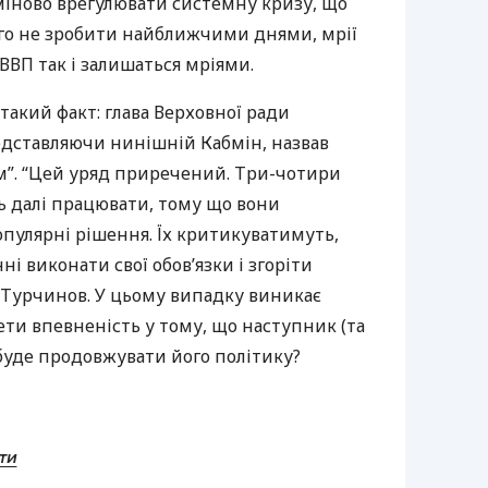
міново врегулювати системну кризу, що
ого не зробити найближчими днями, мрії
ВВП
так і залишаться мріями.
такий факт: глава Верховної ради
дставляючи нинішній Кабмін, назвав
”. “Цей уряд приречений. Три-чотири
ть далі працювати, тому що вони
пулярні рішення. Їх критикуватимуть,
і виконати свої обов’язки і згоріти
в Турчинов. У цьому випадку виникає
ти впевненість у тому, що наступник (та
буде продовжувати його політику?
ти