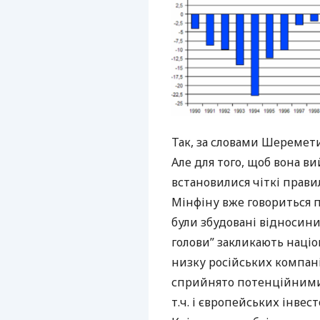
Так, за словами Шеремети,
Але для того, щоб вона ви
встановилися чіткі правил
Мінфіну вже говориться пр
були збудовані відносини 
голови” закликають націон
низку російських компан
сприйнято потенційними 
т.ч. і європейських інвес