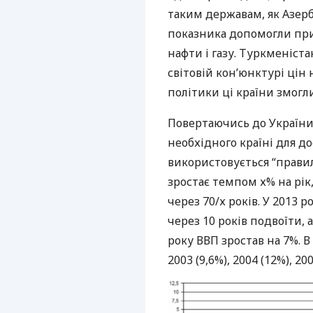
таким державам, як Азерб
показника допомогли при
нафти і газу. Туркменіста
світовій кон’юнктурі цін 
політики ці країни змогл
Повертаючись до України,
необхідного країні для д
використовується “правило
зростає темпом х% на рік
через 70/х років. У 2013 
через 10 років подвоїти, 
року
ВВП
зростав на 7%. В 
2003 (9,6%), 2004 (12%), 200