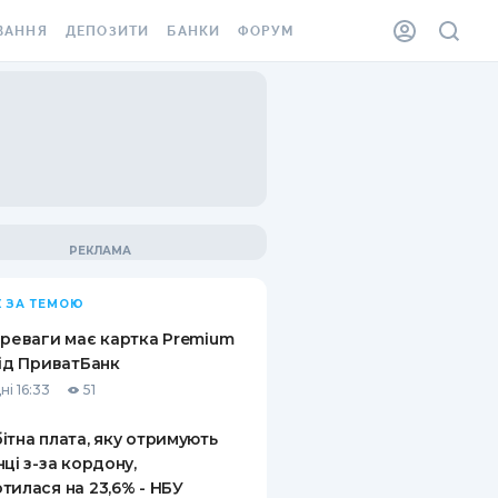
ВАННЯ
ДЕПОЗИТИ
БАНКИ
ФОРУМ
ІЛКА
ВСІ ДЕПОЗИТИ
ВСІ БАНКИ
АННЯ ЖИТЛА ВІД
ДЕПОЗИТИ В USD
ВІДГУКИ ПРО БАНКИ
 ШАХЕДІВ
ДЕПОЗИТИ В EUR
МІКРОФІНАНСОВІ
ХОВКА ЗА КОРДОН
ОРГАНІЗАЦІЇ
БОНУС ДО ДЕПОЗИТІВ
ВІДГУКИ ПРО МФО
УМОВИ АКЦІЇ
КАРТА
 ЗА ТЕМОЮ
ПИТАННЯ ТА ВІДПОВІДІ
ННА ВІНЬЄТКА
ереваги має картка Premium
ДЕПОЗИТНИЙ КАЛЬКУЛЯТОР
від ПриватБанк
 СПІВРОБІТНИКІВ
ні 16:33
51
ПУТІВНИКИ ПО
SSISTANCE
ЗАОЩАДЖЕННЯМ
ітна плата, яку отримують
нці з-за кордону,
АННЯ ВІД
тилася на 23,6% - НБУ
Х ВИПАДКІВ