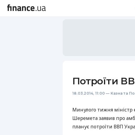
Потроїти В
18.03.2014, 11:00
—
Казна та По
Минулого тижня міністр е
Шеремета заявив про амбі
планує потроїти
ВВП
Укра