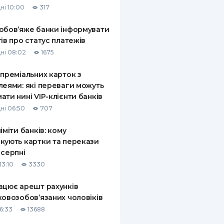
ні 10:00
317
КИ ПО
ВАННЮ
обов’яже банки інформувати
тів про статус платежів
ХОВІ ПОЛІСИ
ні 08:02
1675
І КОМПАНІЇ
 преміальних карток з
леями: які переваги можуть
 ПРО СТРАХОВІ
Ї
ати нині VIP-клієнти банків
ні 06:50
707
А І ОПЛАТА
ліміти банків: кому
И
кують картки та перекази
 серпні
13:10
3330
ацює арешт рахунків
ковозобов’язаних чоловіків
6:33
13688