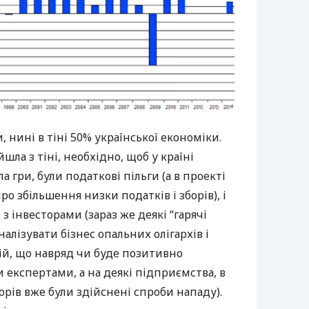
 нині в тіні 50% української економіки.
йшла з тіні, необхідно, щоб у країні
а гри, були податкові пільги (а в проекті
о збільшення низки податків і зборів), і
з інвесторами (зараз же деякі “гарячі
алізувати бізнес опальних олігархів і
ій, що навряд чи буде позитивно
експертами, а на деякі підприємства, в
торів вже були здійснені спроби нападу).