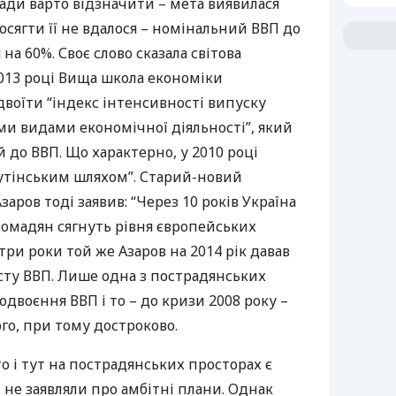
ради варто відзначити – мета виявилася
осягти її не вдалося – номінальний
ВВП
до
на 60%. Своє слово сказала світова
 2013 році Вища школа економіки
двоїти “індекс інтенсивності випуску
ими видами економічної діяльності”, який
й до
ВВП
. Що характерно, у 2010 році
путінським шляхом”. Старий-новий
аров тоді заявив: “Через 10 років Україна
громадян сягнуть рівня європейських
 три роки той же Азаров на 2014 рік давав
сту
ВВП
. Лише одна з пострадянських
 подвоєння
ВВП
і то – до кризи 2008 року –
ого, при тому достроково.
 то і тут на пострадянських просторах є
и не заявляли про амбітні плани. Однак