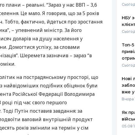
о плани – реальні. “Зараз у нас
ВВП
– 3,6
Сьогод
РЕЙТИНГ ДЕБЕТОВИХ
ПУТІВНИ
елення. Це мало. Я говорив, що за 5 років
КАРТОК
СТРАХУ
НБУ з
. Тобто, фактично, йдеться про зростання
клієн
ЩОМІСЯЧНИЙ ОГЛЯД
ВСІ СТРА
тика”, – упевнений міністр. За його
Сьогод
КЕШБЕКУ
тисяч доларів на душу населення у
СТРАХОВ
Топ-5
ПУТІВНИКИ ПО
ни. Домогтися успіху, за словами
приві
БАНКІВСЬКИХ КАРТКАХ
ВІДГУКИ
ізація”. Шеремета зазначив – зараз “в
КОМПАНІ
отрим
номіки.
Сьогод
ДОСТАВК
літик на пострадянському просторі, що
Нові 
КОНТАКТ
 з найвідоміших подібних обіцянок були
забло
вже у
ента Російської Федерації Володимира
Вчора 
3 році під час свого першого
 Тоді Путін поставив завдання: за
Як пр
 подвоїти валовий внутрішній продукт
війсь
05.08 1
десять років змінили на термін у сім