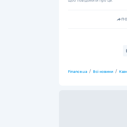
щоб повідомити про це.
П
/
/
Finance.ua
Всі новини
Казн