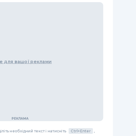
е для вашої реклами
літь необхідний текст і натисніть
Ctrl+Enter
,