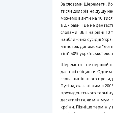
За словами Шеремети, йог
тисяч доларів на душу нас
можемо вийти на 10 тисяч
в 2,7 рази. І це не фантас
словами,
ВВП
на рівні 10 
найближчих сусідів Украї
міністра, допоможе “детін
тіні” 50% української еко
Шеремета – не перший по
дає такі обіцянки. Одним
слова нинішнього презид
Путіна, сказані ним в 200
президентського терміну.
десятиліття, як мінімум,
країни. Пізніше термін у 