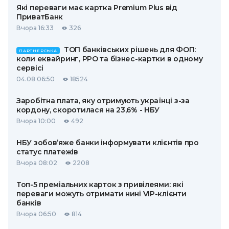
Які переваги має картка Premium Plus від
ПриватБанк
Вчора 16:33
326
ТОП банківських рішень для ФОП:
ПАРТНЕРСЬКА
коли еквайринг, РРО та бізнес-картки в одному
сервісі
04.08 06:50
18524
Заробітна плата, яку отримують українці з-за
кордону, скоротилася на 23,6% - НБУ
Вчора 10:00
492
НБУ зобов’яже банки інформувати клієнтів про
статус платежів
Вчора 08:02
2208
Топ-5 преміальних карток з привілеями: які
переваги можуть отримати нині VIP-клієнти
банків
Вчора 06:50
814