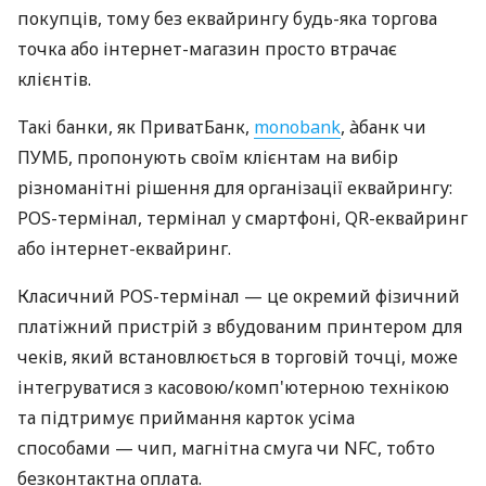
покупців, тому без еквайрингу будь-яка торгова
точка або інтернет-магазин просто втрачає
клієнтів.
Такі банки, як ПриватБанк,
monobank
, àбанк чи
ПУМБ, пропонують своїм клієнтам на вибір
різноманітні рішення для організації еквайрингу:
POS-термінал, термінал у смартфоні, QR-еквайринг
або інтернет-еквайринг.
Класичний POS-термінал — це окремий фізичний
платіжний пристрій з вбудованим принтером для
чеків, який встановлюється в торговій точці, може
інтегруватися з касовою/комп'ютерною технікою
та підтримує приймання карток усіма
способами — чип, магнітна смуга чи NFC, тобто
безконтактна оплата.