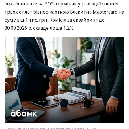
без абонплати за POS-термінал у разі здійснення
трьох оплат бізнес-карткою Блакитна Mastercard на
суму від 1 тис. грн. Комісія за еквайринг до
30.09.2026 р. складе лише 1,2%.
У àбанк триває акція для ФОП з підключення еквайрингу