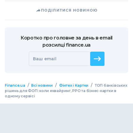
ПОДІЛИТИСЯ НОВИНОЮ
Коротко про головне за день в email
розсилці finance.ua
Ваш email
/
/
/
Finance.ua
Всі новини
Фінтех і Картки
ТОП банківських
рішень для ФОП: коли еквайринг, РРО та бізнес-картки в
одному сервісі