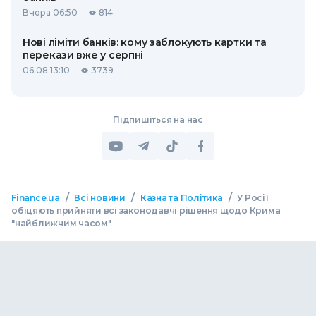
Вчора 06:50
814
Нові ліміти банків: кому заблокують картки та
перекази вже у серпні
06.08 13:10
3739
Підпишіться на нас
/
/
/
Finance.ua
Всі новини
Казна та Політика
У Росії
обіцяють прийняти всі законодавчі рішення щодо Крима
"найближчим часом"