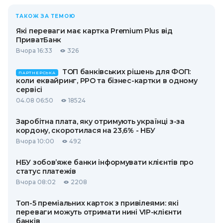
ТАКОЖ ЗА ТЕМОЮ
Які переваги має картка Premium Plus від
ПриватБанк
Вчора 16:33
326
ТОП банківських рішень для ФОП:
ПАРТНЕРСЬКА
коли еквайринг, РРО та бізнес-картки в одному
сервісі
04.08 06:50
18524
Заробітна плата, яку отримують українці з-за
кордону, скоротилася на 23,6% - НБУ
Вчора 10:00
492
НБУ зобов’яже банки інформувати клієнтів про
статус платежів
Вчора 08:02
2208
Топ-5 преміальних карток з привілеями: які
переваги можуть отримати нині VIP-клієнти
банків