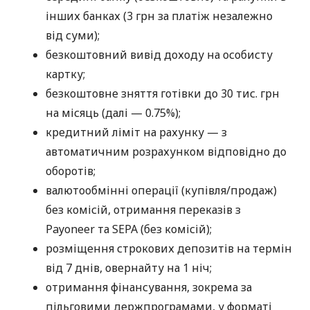
інших банках (3 грн за платіж незалежно
від суми);
безкоштовний вивід доходу на особисту
картку;
безкоштовне зняття готівки до 30 тис. грн
на місяць (далі — 0.75%);
кредитний ліміт на рахунку — з
автоматичним розрахунком відповідно до
оборотів;
валютообмінні операції (купівля/продаж)
без комісій, отримання переказів з
Payoneer та SEPA (без комісій);
розміщення строкових депозитів на термін
від 7 днів, овернайту на 1 ніч;
отримання фінансування, зокрема за
пільговими держпрограмами, у форматі