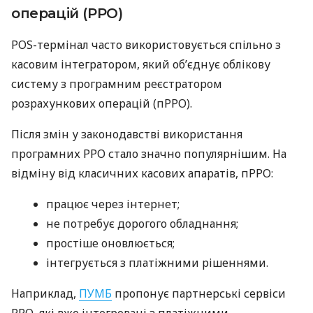
операцій (РРО)
POS-термінал часто використовується спільно з
касовим інтегратором, який об’єднує облікову
систему з програмним реєстратором
розрахункових операцій (пРРО).
Після змін у законодавстві використання
програмних РРО стало значно популярнішим. На
відміну від класичних касових апаратів, пРРО:
працює через інтернет;
не потребує дорогого обладнання;
простіше оновлюється;
інтегрується з платіжними рішеннями.
Наприклад,
ПУМБ
пропонує партнерські сервіси
РРО, які вже інтегровані з платіжними