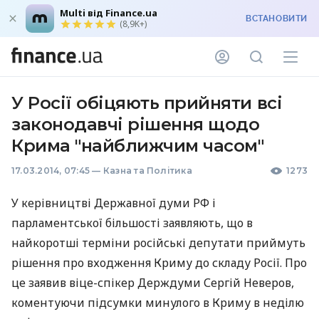
Multi від Finance.ua
ВСТАНОВИТИ
(8,9K+)
У Росії обіцяють прийняти всі
законодавчі рішення щодо
Крима "найближчим часом"
17.03.2014, 07:45
—
Казна та Політика
1273
У керівництві Державної думи РФ і
парламентської більшості заявляють, що в
найкоротші терміни російські депутати приймуть
рішення про входження Криму до складу Росії. Про
це заявив віце-спікер Держдуми Сергій Неверов,
коментуючи підсумки минулого в Криму в неділю