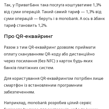
Так, у ПриватБанк така послуга коштуватиме 1,3%
від суми операцій. Такий самий тариф — 1,3% від
суми операцій — беруть і в monobank. А ось в àбанк
тариф становить 1,2%.
Про QR-еквайринг
Разом з тим QR-еквайринг дозволяє приймати
оплату скануванням QR-коду або дистанційно
через посилання (без NFC) з карток будь-яких
банків платіжних систем.
Для користування QR-еквайрингом потрібен лише
смартфон із встановленим програмним
забезпеченням.
Наприклад, monobank розробив цілий сервіс