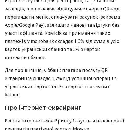
Expirenza by mono для ресторанів, кафе та інших
закладів, що дозволяє відвідувачам через QR-код
переглядати меню, оплачувати рахунок (зокрема
Apple/Google Pay), залишати чайові та відгуки без
участі офіціанта. Комісія за приймання таких
платежів у monobank складає 1,3% від суми з усіх
карток українських банків та 2% з карток
іноземних банків.
Для порівняння, у àбанк плата за послугу QR-
еквайринга складає 1,2% від успішної операції з
українських карток та 2% з карток іноземних
банків.
Про інтернет-еквайринг
Робота інтернет-еквайрингу базується на введенні
реквізитів платіжної картки. Можна