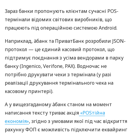
Зараз банки пропонують клієнтам сучасні POS-
термінали відомих світових виробників, що
працюють під операційною системою Android.
Наприклад, àбанк та ПриватБанк розробили JSON-
протокол — це єдиний касовий протокол, що
підтримує поєднання з усіма вендорами в парку
банку (Ingenico, Verifone, PAX). Водночас не
потрібно друкувати чеки з термінала (у разі
реалізації друкування термінального чека на
касовому принтері).
А у вищезгаданому àбанк станом на момент
написання тексту триває акція
«POSтійна
економія»
, згідно з умовами якої під час відкриття
рахунку ФОП є можливість підключити еквайринг