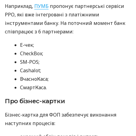
Наприклад,
ПУМБ
пропонує партнерські сервіси
РРО, які вже інтегровані з платіжними
інструментами банку. На поточний момент банк
співпрацює з 6 партнерами:
E-чек;
CheckBox;
SM-POS;
Cashalot;
ВчасноКаса;
СмартКаса.
Про бізнес-картки
Бізнес-картка для ФОП забезпечує виконання
наступних процесів: