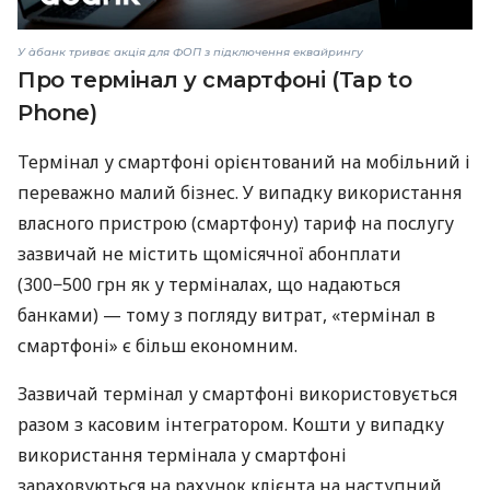
У àбанк триває акція для ФОП з підключення еквайрингу
Про термінал у смартфоні (Tap to
Phone)
Термінал у смартфоні орієнтований на мобільний і
переважно малий бізнес. У випадку використання
власного пристрою (смартфону) тариф на послугу
зазвичай не містить щомісячної абонплати
(300−500 грн як у терміналах, що надаються
банками) — тому з погляду витрат, «термінал в
смартфоні» є більш економним.
Зазвичай термінал у смартфоні використовується
разом з касовим інтегратором. Кошти у випадку
використання термінала у смартфоні
зараховуються на рахунок клієнта на наступний