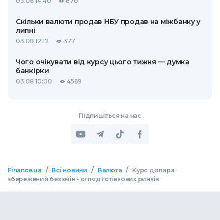
03.08 14:40
870
Скільки валюти продав НБУ продав на міжбанку у
липні
03.08 12:12
377
Чого очікувати від курсу цього тижня — думка
банкірки
03.08 10:00
4569
Підпишіться на нас
/
/
/
Finance.ua
Всі новини
Валюта
Курс долара
збережений без змін - огляд готівкових ринків