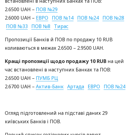
встановлені в наступних Банках та
ПОВ
:
2.6500
UAH
–
ПОВ
№29
2.6000
UAH
–
ЕВРО
ПОВ
№14
ПОВ
№24
ПОВ
№28
ПОВ
№33
ПОВ
№8
Тирас
Пропозиції Банків й
ПОВ
по продажу 10
RUB
коливаються в межах 2.6500 – 2.9500
UAH
.
Кращі пропозиції щодо продажу 10
RUB
на цей
час встановлені в наступних Банках та
ПОВ
:
2.6500
UAH
–
ПУМБ
РЦ
2.6700
UAH
–
Актив-Банк
Артада
ЕВРО
ПОВ
№24
Огляд підготовлений на підставі даних 29
київських Банків і
ПОВ
.
Повний список готівкових курсів валют