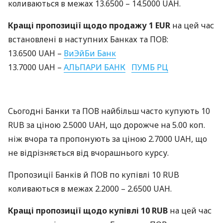
коливаються в межах 13.6500 – 14.5000
UAH
.
Кращі пропозиції щодо продажу 1
EUR
на цей час
встановлені в наступних Банках та
ПОВ
:
13.6500
UAH
–
ВиЭйБи Банк
13.7000
UAH
–
АЛЬПАРИ
БАНК
ПУМБ
РЦ
Сьогодні Банки та
ПОВ
найбільш часто купують 10
RUB
за ціною 2.5000
UAH
, що дорожче на 5.00 коп.
ніж вчора та пропонують за ціною 2.7000
UAH
, що
не відрізняється від вчорашнього курсу.
Пропозиції Банків й
ПОВ
по купівлі 10
RUB
коливаються в межах 2.2000 – 2.6500
UAH
.
Кращі пропозиції щодо купівлі 10
RUB
на цей час