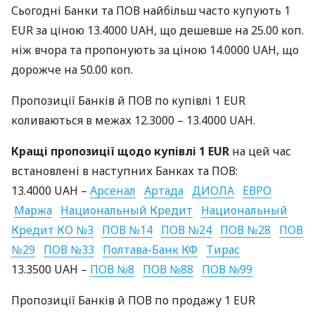
Сьогодні Банки та
ПОВ
найбільш часто купують 1
EUR
за ціною 13.4000
UAH
, що дешевше на 25.00 коп.
ніж вчора та пропонують за ціною 14.0000
UAH
, що
дорожче на 50.00 коп.
Пропозиції Банків й
ПОВ
по купівлі 1
EUR
коливаються в межах 12.3000 – 13.4000
UAH
.
Кращі пропозиції щодо купівлі 1
EUR
на цей час
встановлені в наступних Банках та
ПОВ
:
13.4000
UAH
–
Арсенал
Артада
ДИОЛА
ЕВРО
Маржа
Национальный Кредит
Национальный
Кредит КО №3
ПОВ
№14
ПОВ
№24
ПОВ
№28
ПОВ
№29
ПОВ
№33
Полтава-Банк КФ
Тирас
13.3500
UAH
–
ПОВ
№8
ПОВ
№88
ПОВ
№99
Пропозиції Банків й
ПОВ
по продажу 1
EUR