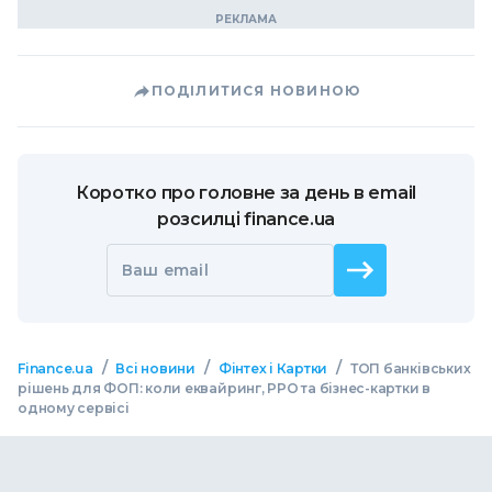
ПОДІЛИТИСЯ НОВИНОЮ
Коротко про головне за день в email
розсилці finance.ua
Ваш email
/
/
/
Finance.ua
Всі новини
Фінтех і Картки
ТОП банківських
рішень для ФОП: коли еквайринг, РРО та бізнес-картки в
одному сервісі