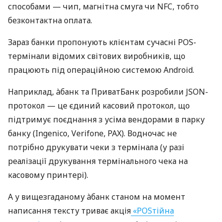
способами — чип, магнітна смуга чи NFC, тобто
безконтактна оплата.
Зараз банки пропонують клієнтам сучасні POS-
термінали відомих світових виробників, що
працюють під операційною системою Android.
Наприклад, àбанк та ПриватБанк розробили JSON-
протокол — це єдиний касовий протокол, що
підтримує поєднання з усіма вендорами в парку
банку (Ingenico, Verifone, PAX). Водночас не
потрібно друкувати чеки з термінала (у разі
реалізації друкування термінального чека на
касовому принтері).
А у вищезгаданому àбанк станом на момент
написання тексту триває акція
«POSтійна