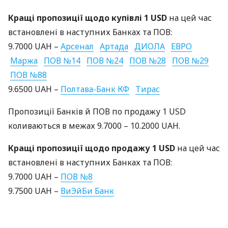
Кращі пропозиції щодо купівлі 1
USD
на цей час
встановлені в наступних Банках та
ПОВ
:
9.7000
UAH
–
Арсенал
Артада
ДИОЛА
ЕВРО
Маржа
ПОВ
№14
ПОВ
№24
ПОВ
№28
ПОВ
№29
ПОВ
№88
9.6500
UAH
–
Полтава-Банк КФ
Тирас
Пропозиції Банків й
ПОВ
по продажу 1
USD
коливаються в межах 9.7000 – 10.2000
UAH
.
Кращі пропозиції щодо продажу 1
USD
на цей час
встановлені в наступних Банках та
ПОВ
:
9.7000
UAH
–
ПОВ
№8
9.7500
UAH
–
ВиЭйБи Банк