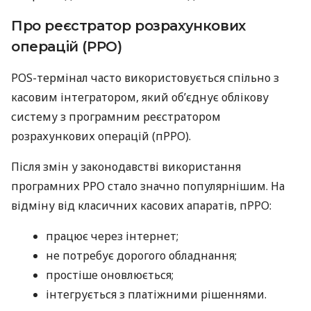
Про реєстратор розрахункових
операцій (РРО)
POS-термінал часто використовується спільно з
касовим інтегратором, який об’єднує облікову
систему з програмним реєстратором
розрахункових операцій (пРРО).
Після змін у законодавстві використання
програмних РРО стало значно популярнішим. На
відміну від класичних касових апаратів, пРРО:
працює через інтернет;
не потребує дорогого обладнання;
простіше оновлюється;
інтегрується з платіжними рішеннями.