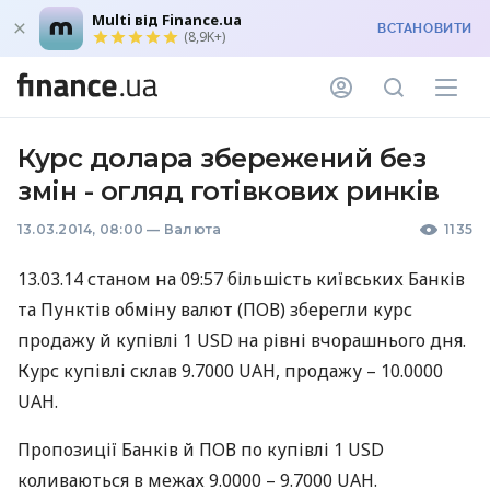
Multi від Finance.ua
ВСТАНОВИТИ
(8,9K+)
Курс долара збережений без
змін - огляд готівкових ринків
13.03.2014, 08:00
—
Валюта
1135
13.03.14 станом на 09:57 більшість київських Банків
та Пунктів обміну валют (
ПОВ
) зберегли курс
продажу й купівлі 1
USD
на рівні вчорашнього дня.
Курс купівлі склав 9.7000
UAH
, продажу – 10.0000
UAH
.
Пропозиції Банків й
ПОВ
по купівлі 1
USD
коливаються в межах 9.0000 – 9.7000
UAH
.