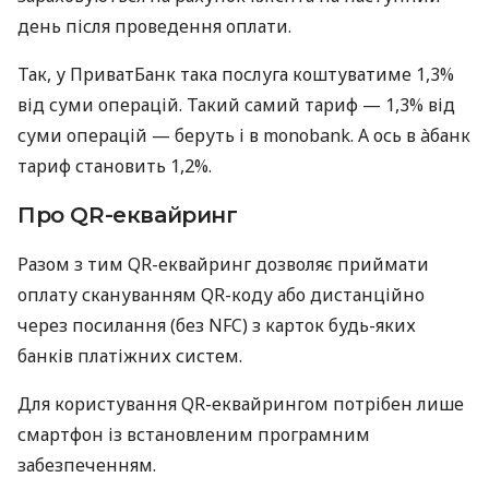
день після проведення оплати.
Так, у ПриватБанк така послуга коштуватиме 1,3%
від суми операцій. Такий самий тариф — 1,3% від
суми операцій — беруть і в monobank. А ось в àбанк
тариф становить 1,2%.
Про QR-еквайринг
Разом з тим QR-еквайринг дозволяє приймати
оплату скануванням QR-коду або дистанційно
через посилання (без NFC) з карток будь-яких
банків платіжних систем.
Для користування QR-еквайрингом потрібен лише
смартфон із встановленим програмним
забезпеченням.